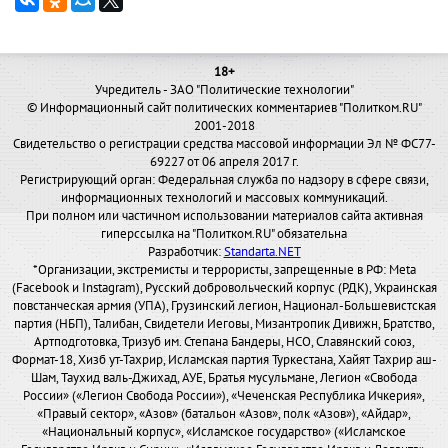
18+
Учредитель - ЗАО "Политические технологии"
© Информационный сайт политических комментариев "Политком.RU"
2001-2018
Свидетельство о регистрации средства массовой информации Эл № ФС77-
69227 от 06 апреля 2017 г.
Регистрирующий орган: Федеральная служба по надзору в сфере связи,
информационных технологий и массовых коммуникаций.
При полном или частичном использовании материалов сайта активная
гиперссылка на "Политком.RU" обязательна
Разработчик:
Standarta.NET
*Организации, экстремисты и террористы, запрещенные в РФ: Meta
(Facebook и Instagram), Русский добровольческий корпус (РДК), Украинская
повстанческая армия (УПА), Грузинский легион, Национал-Большевистская
партия (НБП), Талибан, Свидетели Иеговы, Мизантропик Дивижн, Братство,
Артподготовка, Тризуб им. Степана Бандеры, НСО, Славянский союз,
Формат-18, Хизб ут-Тахрир, Исламская партия Туркестана, Хайят Тахрир аш-
Шам, Таухид валь-Джихад, АУЕ, Братья мусульмане, Легион «Свобода
России» («Легион Свобода России»), «Чеченская Республика Ичкерия»,
«Правый сектор», «Азов» (батальон «Азов», полк «Азов»), «Айдар»,
«Национальный корпус», «Исламское государство» («Исламское