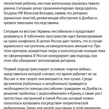
пятилетний ребенок, местная жительница оказалась тяжело
ранена. Ситуацию резко прокомментировал председатель
Госдумы РФ Вячеслав Володин, заявив, что риторика
украинских властей, разжигающая обострение в Донбассе,
чревата тяжелыми последствиями.
Ситуация на востоке Украины нестабильна и продолжает
развиваться. В публичном пространстве идет балансирование
на грани конфликта. В целом Россия дает понять, что в случае
украинского наступления, незамедлительно вмешается. При
этом критерии, конкретные меры и консенсусная позиция пока
не сформирована. В России конкурируют два подхода, при
этом оба объединяет антизападная риторика.
Первый подход транслирует условная «партия войны»,
представители которой считают, что время работает не на
Россию и чем скорее она вмешается, тем лучше. Среди
аргументов (публичных и непубличных) приводятся
необходимости помощи российским гражданам на Донбассе,
решение проблемы с водоснабжением в Крыму, а также рост
протестных настроений в самой России, который можно
попытаться купировать посредством патриотической
мобилизации. Запад для людей, мыслящих в этой парадигме,