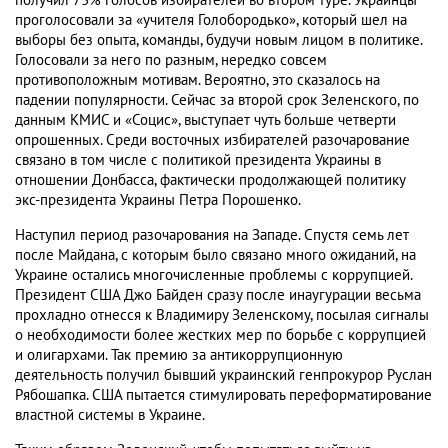
получил 73% голосов избирателей во втором туре. Украинцы
проголосовали за «учителя Голобородько», который шел на
выборы без опыта, команды, будучи новым лицом в политике.
Голосовали за него по разным, нередко совсем
противоположным мотивам. Вероятно, это сказалось на
падении популярности. Сейчас за второй срок Зеленского, по
данным КМИС и «Социс», выступает чуть больше четверти
опрошенных. Среди восточных избирателей разочарование
связано в том числе с политикой президента Украины в
отношении Донбасса, фактически продолжающей политику
экс-президента Украины Петра Порошенко.
Наступил период разочарования на Западе. Спустя семь лет
после Майдана, с которым было связано много ожиданий, на
Украине остались многочисленные проблемы с коррупцией.
Президент США Джо Байден сразу после инаугурации весьма
прохладно отнесся к Владимиру Зеленскому, посылая сигналы
о необходимости более жестких мер по борьбе с коррупцией
и олигархами. Так премию за антикоррупционную
деятельность получил бывший украинский генпрокурор Руслан
Рябошапка. США пытается стимулировать переформатирование
властной системы в Украине.