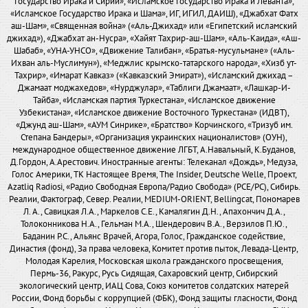
Государство Ирака и Сирии», «Исламское Государство Ирака и Леванта»,
«Исламское Государство Ирака и Шама», ИГ, ИГИЛ, ДАИШ), «Джабхат Фатх
аш-Шам», «Священная война» («Аль-Джихад» или «Египетский исламский
джихад»), «Джабхат ан-Нусра», «Хайят Тахрир-аш-Шам», «Аль-Каида», «Аш-
Шабаб», «УНА-УНСО», «Движение Талибан», «Братья-мусульмане» («Аль-
Ихван аль-Муслимун»), «Меджлис крымско-татарского народа», «Хизб ут-
Тахрир», «Имарат Кавказ» («Кавказский Эмират»), «Исламский джихад –
Джамаат моджахедов», «Нурджулар», «Таблиги Джамаат», «Лашкар-И-
Тайба», «Исламская партия Туркестана», «Исламское движение
Узбекистана», «Исламское движение Восточного Туркестана» (ИДВТ),
«Джунд аш-Шам», «АУМ Синрике», «Братство» Корчинского, «Тризуб им.
Степана Бандеры», «Организация украинских националистов» (ОУН),
международное общественное движение ЛГБТ, А.Навальный, К.Буданов,
Д.Гордон, А.Арестович. Иностранные агенты: Телеканал «Дождь», Медуза,
Голос Америки, ТК Настоящее Время, The Insider, Deutsche Welle, Проект,
Azatliq Radiosi, «Радио Свободная Европа/Радио Свобода» (PCE/PC), Сибирь.
Реалии, Фактограф, Север. Реалии, MEDIUM-ORIENT, Bellingcat, Пономарев
Л. А., Савицкая Л.А., Маркелов С.Е., Камалягин Д.Н., Апахончич Д.А.,
Толоконникова Н.А., Гельман М.А., Шендерович В.А., Верзилов П.Ю.,
Баданин Р.С., Альянс Врачей, Агора, Голос, Гражданское содействие,
Династия (фонд), За права человека, Комитет против пыток, Левада-Центр,
Молодая Карелия, Московская школа гражданского просвещения,
Пермь-36, Ракурс, Русь Сидящая, Сахаровский центр, Сибирский
экологический центр, ИАЦ Сова, Союз комитетов солдатских матерей
России, Фонд борьбы с коррупцией (ФБК), Фонд защиты гласности, Фонд