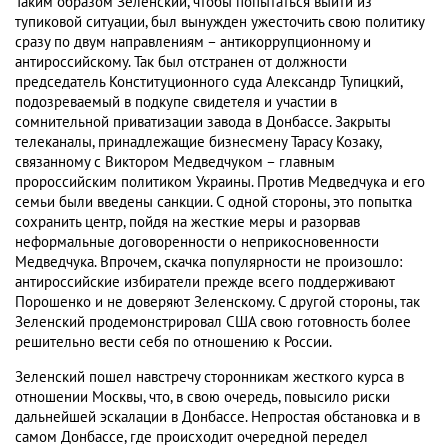
Таким образом Зеленский, чтобы попытаться выйти из
тупиковой ситуации, был вынужден ужесточить свою политику
сразу по двум направлениям – антикоррупционному и
антироссийскому. Так был отстранен от должности
председатель Конституционного суда Александр Тупицкий,
подозреваемый в подкупе свидетеля и участии в
сомнительной приватизации завода в Донбассе. Закрыты
телеканалы, принадлежащие бизнесмену Тарасу Козаку,
связанному с Виктором Медведчуком – главным
пророссийским политиком Украины. Против Медведчука и его
семьи были введены санкции. С одной стороны, это попытка
сохранить центр, пойдя на жесткие меры и разорвав
неформальные договоренности о неприкосновенности
Медведчука. Впрочем, скачка популярности не произошло:
антироссийские избиратели прежде всего поддерживают
Порошенко и не доверяют Зеленскому. С другой стороны, так
Зеленский продемонстрировал США свою готовность более
решительно вести себя по отношению к России.
Зеленский пошел навстречу сторонникам жесткого курса в
отношении Москвы, что, в свою очередь, повысило риски
дальнейшей эскалации в Донбассе. Непростая обстановка и в
самом Донбассе, где происходит очередной передел