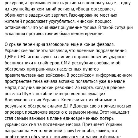
ресурсов, а промышленность региона в полном упадке – одну
из крупнейших компаний региона, «Внешторгсервис»,
обвиняют в задержках зарплат. Разочарование местных
жителей продолжает усугубляться, минский процесс
остановился, что усиливает ощущение тупика. В такой ситуации
эскалация противостояния была делом времени.
О срыве перемирия заговорили еще в конце февраля.
Украинские эксперты заявляли, что военные подразделения
ДНР и ЛНС используют на линии соприкосновения ударные
беспилотники и снайперов. СМИ республик сообщали об
обстрелах приграничных населенных пунктов
правительственных войсками. В российском информационном
пространстве тема начала активно появляться уже в начале
марта, получив широкий резонанс 26 марта, когда в районе
поселка Шумы погибли четверо военнослужащих
Вооруженных сил Украины. Киев считает их убитыми в
результате обстрела силами ДНР. Донецк свою причастностью
опроверг, предложив версию с взрывом мины. Этот инцидент
стал самым важным в плане единовременных потерь
украинских сил за последние месяца. Президент Украины
направил на место действий главу Генштаба, заявив, что
необходимо обсудить сложившуюся ситуацию в формате