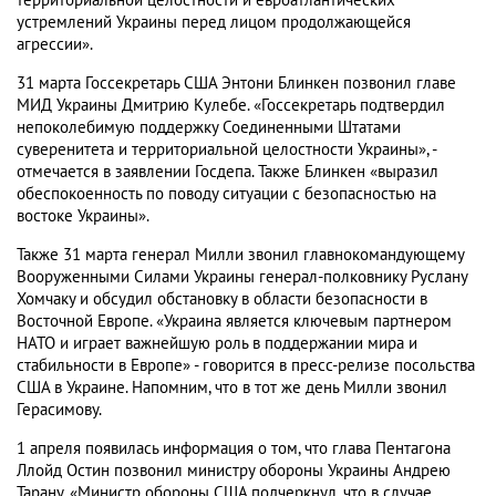
территориальной целостности и евроатлантических
устремлений Украины перед лицом продолжающейся
агрессии».
31 марта Госсекретарь США Энтони Блинкен позвонил главе
МИД Украины Дмитрию Кулебе. «Госсекретарь подтвердил
непоколебимую поддержку Соединенными Штатами
суверенитета и территориальной целостности Украины», -
отмечается в заявлении Госдепа. Также Блинкен «выразил
обеспокоенность по поводу ситуации с безопасностью на
востоке Украины».
Также 31 марта генерал Милли звонил главнокомандующему
Вооруженными Силами Украины генерал-​полковнику Руслану
Хомчаку и обсудил обстановку в области безопасности в
Восточной Европе. «Украина является ключевым партнером
НАТО и играет важнейшую роль в поддержании мира и
стабильности в Европе» - говорится в пресс-​релизе посольства
США в Украине. Напомним, что в тот же день Милли звонил
Герасимову.
1 апреля появилась информация о том, что глава Пентагона
Ллойд Остин позвонил министру обороны Украины Андрею
Тарану. «Министр обороны США подчеркнул, что в случае