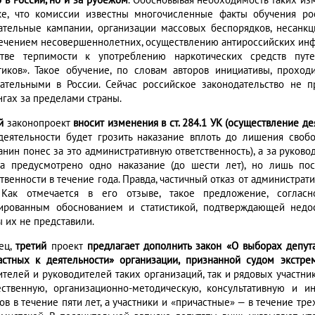
 в России, но и за рубежом
. Обосновывая необходимость таких из
ке, что комиссии известны многочисленные факты обучения р
ательные кампании, организации массовых беспорядков, несанкц
ечением несовершеннолетних, осуществлению антироссийских ин
тве терпимости к употреблению наркотических средств пут
тиков». Такое обучение, по словам авторов инициативы, прох
ательными в России. Сейчас российское законодательство не п
нгах за пределами страны.
й
законопроект
вносит изменения в ст. 284.1 УК (осуществление д
деятельности будет грозить наказание вплоть до лишения своб
анин понес за это административную ответственность), а за руково
ва предусмотрено одно наказание (до шести лет), но лишь по
ственности в течение года. Правда, частичный отказ от администр
 Как отмечается в его отзыве, такое предложение, согласн
ированным обоснованием и статистикой, подтверждающей недос
ы их не представили.
ец,
третий
проект
предлагает дополнить закон «О выборах депута
астных к деятельности» организации, признанной судом экстре
ителей и руководителей таких организаций, так и рядовых участни
ственную, организационно-методическую, консультативную и и
ов в течение пяти лет, а участники и «причастные» — в течение тр