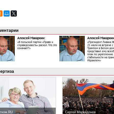
ментарии
Алексей Макаркин:
Алексей Макаркин
«В польской партии «Право и
«Президент Ливана 
справедливость» раскол. Что это
21 июля на встрече 
означает?»
Трампом в Белом до
представил ему все
план по укреплению
стабильности на гран
Израилем»
ертиза
тком.RU
Сергей Маркедонов