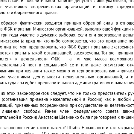
емистской. В пояснительной записке депутаты лишь указывают, ч
с» участников экстремистских организаций и потому «преду
вного избирательного права».
 образом фактически вводится принцип обратной силы в отнош
ов ФБК (признан Минюстом организацией, выполняющей функции ин
 три года участие в думских выборах, если они жертвовали день
емистским (а вряд ли кто-либо сомневается, что это признание по
х лиц не мог предположить, что ФБК будет признана экстремист
аются признать такой организацией, засекречены. Тот же принци
астен» к деятельности ФБК – а тут уже масса возможност
желательный пост в социальной сети или даже отсутствие от
ования» при желании также можно интерпретировать как «причаст
ым участникам деятельности нежелательных организаций, а и
ить туда сразу, без предварительного административного наказания
 из этих законопроектов следует, что не только представитель ру
a (организация признана нежелательной в России) как и любой 
изаций, признанных посредниками при осуществлении деятельност
 лишения свободы. Ранее член федерального совета движе
ательной в России) Анастасия Шевченко была приговорена к лишен
 связано внесение такого пакета? Штабы Навального и так закрыты
рев назвал цифры – 10 нежелательных организаций подготовили,