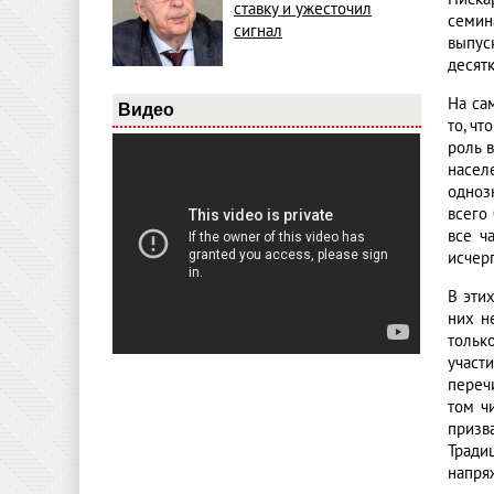
ставку и ужесточил
семин
сигнал
выпус
десят
На са
Видео
то, ч
роль 
насел
одноз
всего
все ч
исчерп
В эти
них н
тольк
участ
переч
том ч
призв
Тради
напря