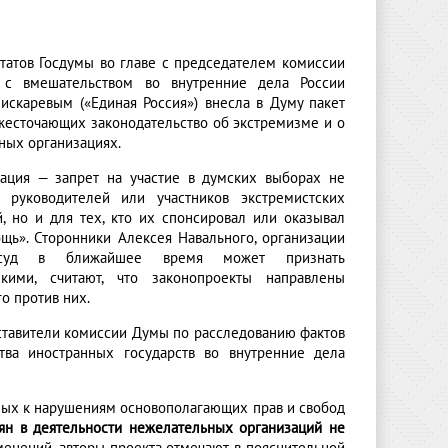
утатов Госдумы во главе с председателем комиссии
 с вмешательством во внутренние дела России
искаревым («Единая Россия») внесла в Думу пакет
ужесточающих законодательство об экстремизме и о
ных организациях.
вация — запрет на участие в думских выборах не
 руководителей или участников экстремистских
й, но и для тех, кто их спонсировал или оказывал
щь». Сторонники Алексея Навального, организации
суд в ближайшее время может признать
скими, считают, что законопроекты направлены
о против них.
ставители комиссии Думы по расследованию фактов
тва иностранных государств во внутренние дела
тных к нарушениям основополагающих прав и свобод
иян в деятельности нежелательных организаций не