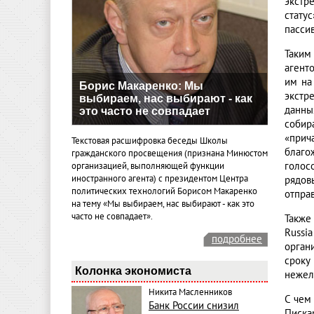
экстр
стату
пасси
Таким
агент
им на
Борис Макаренко: Мы
экстр
выбираем, нас выбирают - как
данны
это часто не совпадает
собир
«прич
Текстовая расшифровка беседы Школы
благо
гражданского просвещения (признана Минюстом
голос
организацией, выполняющей функции
иностранного агента) с президентом Центра
рядов
политических технологий Борисом Макаренко
отправ
на тему «Мы выбираем, нас выбирают - как это
часто не совпадает».
Также
Russi
подробнее
орган
сроку
Колонка экономиста
нежел
Никита Масленников
С чем
Банк России снизил
Писка