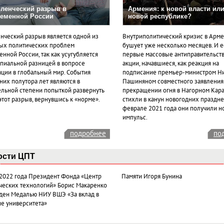
ленческий разрыв в
Армения: к новой власти или
еменной России
новой республике?
нческий разрыв является одной из
Внутриполитический кризис в Арм
ых политических проблем
бушует уже несколько месяцев. И 
нной России, так как усугубляется
первые массовые антиправительст
пиальной разницей в вопросе
акции, начавшиеся, как реакция на
ации в глобальный мир. События
подписание премьер-министром Н
них полутора лет являются в
Пашиняном совместного заявления
ельной степени попыткой развернуть
прекращении огня в Нагорном Кара
этот разрыв, вернувшись к «норме».
стихли в канун новогодних празднес
феврале 2021 года они получили н
импульс.
подробнее
по
ости ЦПТ
 2022 года Президент Фонда «Центр
Памяти Игоря Бунина
ческих технологий» Борис Макаренко
ден Медалью НИУ ВШЭ «За вклад в
ие университета»