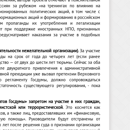
менений, авторы проекта отмечают в пояснительной
оссиян за рубежом «на тренингах по влиянию на
ионированных политических акций, в том числе с
формационных акций и формированию в российском
ем пропаганды их употребления и легализации
одит при поддержке иностранных НПО, признанных
редусматривает наказания за участие в подобных
еятельности нежелательной организации)
. За участие
оды на срок от года до четырех лет (если ранее
дство — от двух до шести лет тюрьмы. Сейчас за оба
сле двукратного привлечения к административной
ативной преюдиции уже вызвал претензии Верховного
о регламенту Госдумы, должно сопровождаться
таточность существующего регулирования, - пока
тов Госдумы» запретом на участие в них граждан,
мистской или террористической
. Это коснется как
ков, а также лиц, предоставлявших им «финансовую,
ную помощь». Руководители будут отстранены от
ех лет после решения суда о признании организации