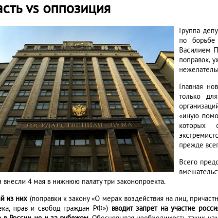
асть vs оппозиция
Группа деп
по борьбе
Василием П
поправок, 
нежелатель
Главная но
только для
организаци
«иную помо
которых 
экстремист
прежде всег
Всего пред
вмешательс
и внесли 4 мая в нижнюю палату три законопроекта.
й из них
(поправки к закону «О мерах воздействия на лиц, причас
ека, прав и свобод граждан РФ»)
вводит запрет на участие росс