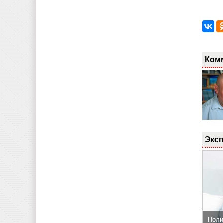
Ком
Эксп
Поли