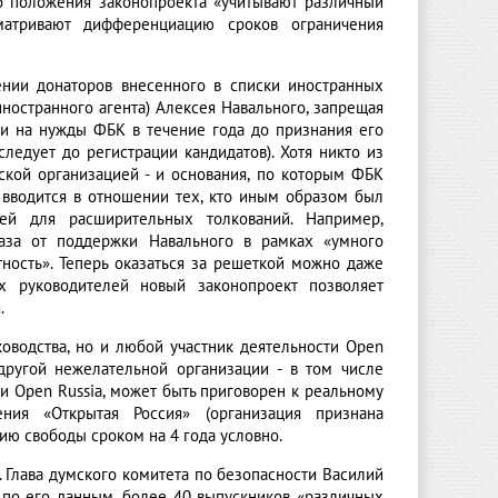
то положения законопроекта «учитывают различный
сматривают дифференциацию сроков ограничения
ении донаторов внесенного в списки иностранных
остранного агента) Алексея Навального, запрещая
ги на нужды ФБК в течение года до признания его
следует до регистрации кандидатов). Хотя никто из
ской организацией - и основания, по которым ФБК
п вводится в отношении тех, кто иным образом был
ей для расширительных толкований. Например,
каза от поддержки Навального в рамках «умного
ность». Теперь оказаться за решеткой можно даже
х руководителей новый законопроект позволяет
.
ководства, но и любой участник деятельности Open
другой нежелательной организации - в том числе
и Open Russia, может быть приговорен к реальному
ния «Открытая Россия» (организация признана
ию свободы сроком на 4 года условно.
. Глава думского комитета по безопасности Василий
 по его данным, более 40 выпускников «различных