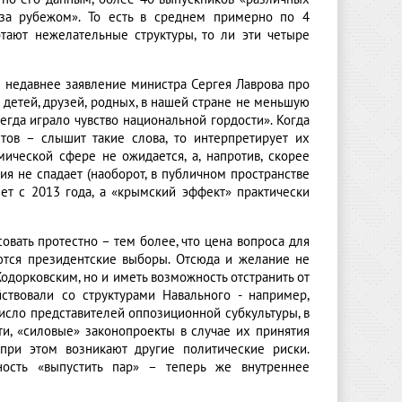
 за рубежом». То есть в среднем примерно по 4
отают нежелательные структуры, то ли эти четыре
 недавнее заявление министра Сергея Лаврова про
х детей, друзей, родных, в нашей стране не меньшую
егда играло чувство национальной гордости». Когда
тов – слышит такие слова, то интерпретирует их
мической сфере не ожидается, а, напротив, скорее
мия не спадает (наоборот, в публичном пространстве
нет с 2013 года, а «крымский эффект» практически
овать протестно – тем более, что цена вопроса для
ются президентские выборы. Отсюда и желание не
одорковским, но и иметь возможность отстранить от
ствовали со структурами Навального - например,
исло представителей оппозиционной субкультуры, в
ти, «силовые» законопроекты в случае их принятия
при этом возникают другие политические риски.
ность «выпустить пар» – теперь же внутреннее