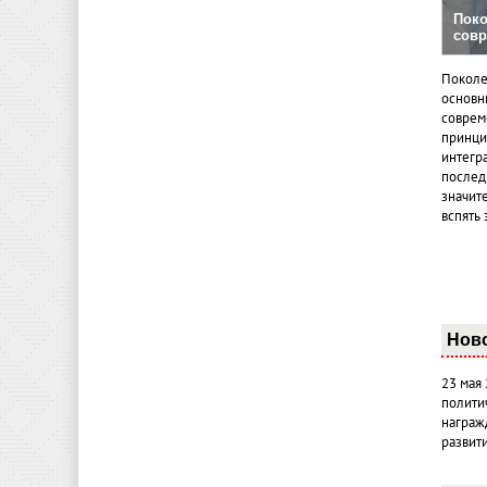
Поко
совр
Поколе
основн
совреме
принци
интегр
послед
значит
вспять 
Нов
23 мая
полити
награж
развит