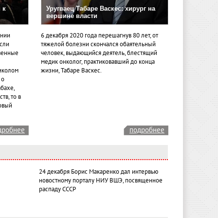
 к
Уругваец Табаре Васкес: хирург на
вершине власти
ении
6 декабря 2020 года перешагнув 80 лет, от
если
тяжелой болезни скончался обаятельный
венные
человек, выдающийся деятель, блестящий
медик онколог, практиковавший до конца
иколом
жизни, Табаре Васкес.
 о
бахе,
тв, то в
овый
дробнее
подробнее
24 декабря Борис Макаренко дал интервью
новостному порталу НИУ ВШЭ, посвященное
распаду СССР