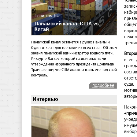
только
запис
избир
Политком.RU
привл
Панамский канал: США vs.
общес
Китай
нарко
нежел
Панамский канал останется в руках Панамы и
трени
будет открыт для торговли из всех стран. Об этом
Второ
заявил панамский администратор водного пути,
Рикаурте Васкес который назвал опасными
в ее 
утверждения избранного президента Дональда
гражд
Трампа о том, что США должны взять его под свой
соста
контроль.
ответ
суда.
подробнее
мотив
автор
Интервью
Након
«прич
учред
имуще
выбор