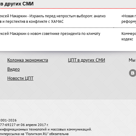
в других СМИ
лексей Макаркин - Израиль перед непростым выбором: анализ
«Новая 
в и перспектив в конфликте с ХАМАС
реформ
ексей Макаркин о новом советнике президента по климату
Коммерс
кодекс
Колонка экономиста
ЦПТ в других СМИ
Мы 
Видео
Новости ЦПТ
 2001-2026
7-69227 от 06 апреля 2017 г.
и, информационных технологий и массовых коммуникаций.
гиперссылка на "Политком.RU" обязательна