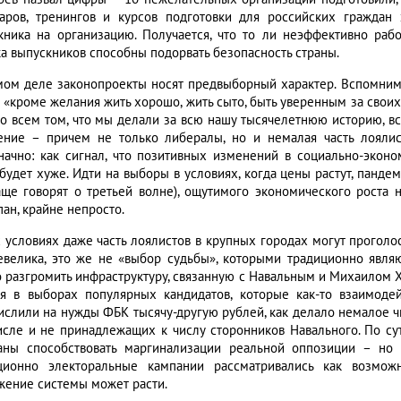
аров, тренингов и курсов подготовки для российских граждан
кника на организацию. Получается, что то ли неэффективно раб
ка выпускников способны подорвать безопасность страны.
мом деле законопроекты носят предвыборный характер. Вспомним
то «кроме желания жить хорошо, жить сыто, быть уверенным за свои
во всем том, что мы делали за всю нашу тысячелетнюю историю, вс
ение – причем не только либералы, но и немалая часть лоялис
начно: как сигнал, что позитивных изменений в социально-эконо
 будет хуже. Идти на выборы в условиях, когда цены растут, панде
аще говорят о третьей волне), ощутимого экономического роста 
ан, крайне непросто.
х условиях даже часть лоялистов в крупных городах могут проголос
евелика, это же не «выбор судьбы», которыми традиционно явля
о разгромить инфраструктуру, связанную с Навальным и Михаилом Х
ия в выборах популярных кандидатов, которые как-то взаимодей
ислили на нужды ФБК тысячу-другую рублей, как делало немалое ч
исле и не принадлежащих к числу сторонников Навального. По су
аны способствовать маргинализации реальной оппозиции – но 
ционно электоральные кампании рассматривались как возмож
жение системы может расти.