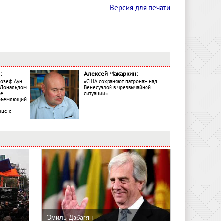
Версия для печати
:
Алексей Макаркин:
Жозеф Аун
«США сохраняют патронаж над
с Дональдом
Венесуэлой в чрезвычайной
ме
ситуации»
объемлющий
ице с
Эмиль Дабагян