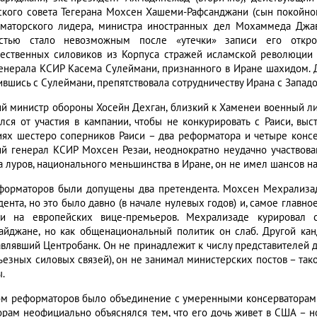
ского совета Тегерана Мохсен Хашеми-Рафсанджани (сын покойног
маторского лидера, министра иностранных дел Мохаммеда Джа
стью стало невозможным после «утечки» записи его откро
ественных силовиков из Корпуса стражей исламской революции 
генерала КСИР Касема Сулеймани, признанного в Иране шахидом. До
ившись с Сулеймани, препятствовала сотрудничеству Ирана с Западо
й министр обороны Хосейн Дехган, близкий к Хаменеи военный ли
ался от участия в кампании, чтобы не конкурировать с Раиси, в
иях шестеро соперников Раиси – два реформатора и четыре консе
й генерал КСИР Мохсен Резаи, неоднократно неудачно участвова
а луров, национального меньшинства в Иране, он не имел шансов на
форматоров были допущены два претендента. Мохсен Мехрализад
ента, но это было давно (в начале нулевых годов) и, самое главно
и на европейских вице-премьеров. Мехрализаде курировал с
айджане, но как общенациональный политик он слаб. Другой кан
авлявший Центробанк. Он не принадлежит к числу представителей д
рьезных силовых связей), он не занимал министерских постов – та
.
м реформаторов было объединение с умеренными консерваторами 
орам неофициально объяснялся тем, что его дочь живет в США – н