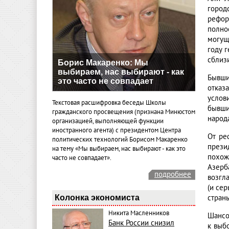
город
рефор
полно
могущ
году 
сблиз
Борис Макаренко: Мы
выбираем, нас выбирают - как
Бывши
это часто не совпадает
отказ
услов
Текстовая расшифровка беседы Школы
бывши
гражданского просвещения (признана Минюстом
народ
организацией, выполняющей функции
иностранного агента) с президентом Центра
От ре
политических технологий Борисом Макаренко
презид
на тему «Мы выбираем, нас выбирают - как это
похож
часто не совпадает».
Азерб
подробнее
возгл
(и се
Колонка экономиста
страны
Никита Масленников
Шансо
Банк России снизил
к выб