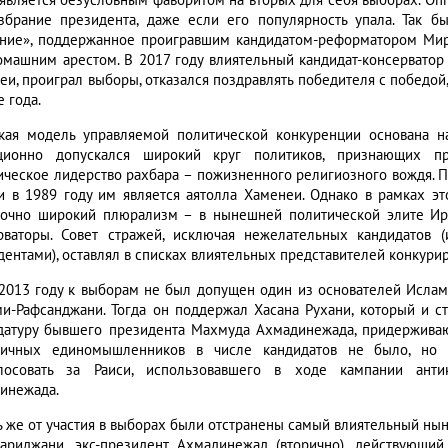
 является безусловным фаворитом на вторых для себя выборах. Оп
збрание президента, даже если его популярность упала. Так б
ние», поддержанное проигравшим кандидатом-реформатором Мир
омашним арестом. В 2017 году влиятельный кандидат-консерватор
еи, проиграл выборы, отказался поздравлять победителя с победой,
 года.
кая модель управляемой политической конкуренции основана н
ционно допускался широкий круг политиков, признающих пр
ическое лидерство рахбара – пожизненного религиозного вождя. 
и в 1989 году им является аятолла Хаменеи. Однако в рамках э
точно широкий плюрализм – в нынешней политической элите Ир
рваторы. Совет стражей, исключая нежелательных кандидатов 
дентами), оставлял в списках влиятельных представителей конкури
в 2013 году к выборам не был допущен один из основателей Ислам
и-Рафсанджани. Тогда он поддержал Хасана Рухани, который и ст
датуру бывшего президента Махмуда Ахмадинежада, придерживающ
тичных единомышленников в числе кандидатов не было, но к
лосовать за Раиси, использовавшего в ходе кампании антик
инежада.
ь же от участия в выборах были отстранены самый влиятельный нын
ариджани, экс-президент Ахмадинежад (вторично), действующий