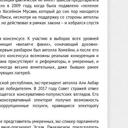
позиция фактически не имеет шансов предотвратить
ыло в 2009 году, когда была подавлено «зеленое
 Хосейном Мусави, который до сих пор находится
 Раиси, несмотря на поддержку со стороны аятоллы
 но действовал в рамках закона – и избрался спустя
а консенсусе. К участию в выборах всех уровней
инцип «вилаят-е факих», означающий духовно-
Первым рахбаром был аятолла Хомейни, а после его
того консенсуса возможны реальная конкуренция и
ана присутствуют и реформаторы, и умеренные, и
(иногда весьма влиятельных, даже бывших ранее
рующих лагерей.
ской республики, экс-президент аятолла Али Акбар
ал победителем. В 2017 году Совет стражей отвел
егося консервативно-популистских взглядов. Его
онсервативный электорат получил возможность
оррупционные лозунги, нравящиеся электорату
е представитель умеренных, экс-спикер парламента
 вице-президент Эсхак Джахангири, председатель