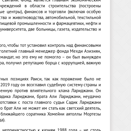
е Святыни. Фонд является главным экономическим
реждений в области строительства (построены
вые центры), финансов и торговли (включая особую
тва и животноводства, автомобильной, текстильной
, пищевой промышленности и фармацевтики, нефти и
университета, две больницы, газета, издательство и
ого, чтобы тот установил контроль над финансовыми
ноголетний главный менеджер фонда Мехди Азизиян,
мандат, но это ему не помогло – он был вынужден
ра, получил репутацию борца с коррупцией, важную
тных позициях Раиси, так как поражение было не
2019 году он возглавил судебную систему страны и
ленную против влиятельного клана Лариджани. Он
адика Лариджани, брата Али Лариджани, неудачно
отставки с поста главного судьи Садик Лариджани
 брат Али не может им стать как светский деятель,
и ближайшего соратника Хомейни аятоллы Мортезы
а).
й непричастностью к казням 1988 года – не столь