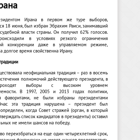
рана
зидентом Ирана в первом же туре выборов,
ся 18 июня, был избран Эбрахим Раиси, занимавший
 судебной власти страны. Он получил 62% голосов.
оисходили в условиях резкого ограничения
кой конкуренции даже в управляемом режиме,
а долгое время свойственна Ирану.
традиции
ществовала неофициальная традиция – раз в восемь
 истечения полномочий действующего президента, в
роходят выборы с высоким уровнем
уемости. В 1997, 2005 и 2013 годах политики,
ся фаворитами, не были избраны президентами
ейчас эта традиция нарушена – президент был
определен, когда Совет стражей (орган, в который
верждать список кандидатов в президенты) оставил
льных не имели шансов на победу.
во переизбраться на еще один четырехлетний срок,