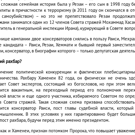
 сложная семейная история была у Резаи – его сын в 1998 году 
элиты в причастности к терроризму (в 2011 году он скончался в о
 самоубийством) – но это не препятствовало Резаи продолжат
жани занимался один из 12 членов Совета стражей Мохаммад Хасан
титель в генеральной инспекции Ирана), курирующий в Совете вопр
нише кампании двое консерваторов снялись в пользу Раиси, Мехрал
е кандидата – Раиси, Резаи, Хеммати и бывший первый заместите
, консерватор, в биографии которого – только депутатская деятель
ий рахбар?
ичение политической конкуренции и фактически плебисцитарн
ничества. Рахбару Хаменеи 82 года, он физически не очень здо
ает Совет экспертов, состоящий из богословов, но при этом вел
вится вакантным, на переходный период его полномочия перех
ной власти и еще одного участника, избираемого Советом по опр
в Совета стражей. Такая сложная схема призвана способствоват
вится консерватор Раиси, пост главы судебной власти, который
мышленник. В этих условиях у них гарантированно будет больши
 пост рахбара, будучи перед этим именно президентом.
, как и Хаменеи, признан потомком Пророка, что повышает уважение