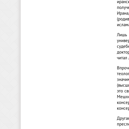
иранс
получ
Ирана
(роди
ислам
Лишь 
униве
судеб
докто
читал 
Впроч
теоло
значи
(высш
это с
Мешхе
консе
консе
Друга
пресл