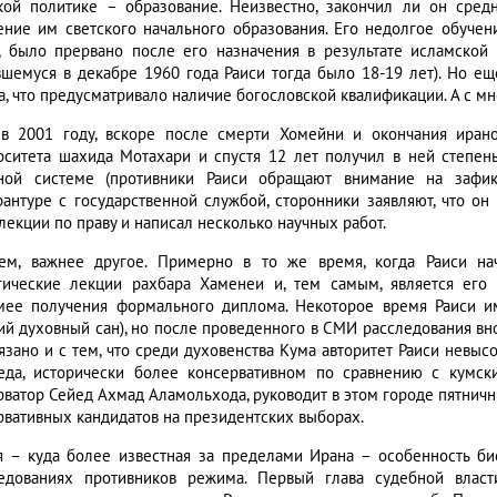
кой политике – образование. Неизвестно, закончил ли он сре
ение им светского начального образования. Его недолгое обуче
, было прервано после его назначения в результате исламско
вшемуся в декабре 1960 года Раиси тогда было 18-19 лет). Но е
а, что предусматривало наличие богословской квалификации. А с м
в 2001 году, вскоре после смерти Хомейни и окончания ирано
рситета шахида Мотахари и спустя 12 лет получил в ней степень
ной системе (противники Раиси обращают внимание на зафик
рантуре с государственной службой, сторонники заявляют, что он
лекции по праву и написал несколько научных работ.
ем, важнее другое. Примерно в то же время, когда Раиси нач
гические лекции рахбара Хаменеи и, тем самым, является его
мее получения формального диплома. Некоторое время Раиси и
ий духовный сан), но после проведенного в СМИ расследования вно
вязано и с тем, что среди духовенства Кума авторитет Раиси невыс
да, исторически более консервативном по сравнению с кумски
рватор Сейед Ахмад Аламольхода, руководит в этом городе пятни
рвативных кандидатов на президентских выборах.
я – куда более известная за пределами Ирана – особенность би
едованиях противников режима. Первый глава судебной влас