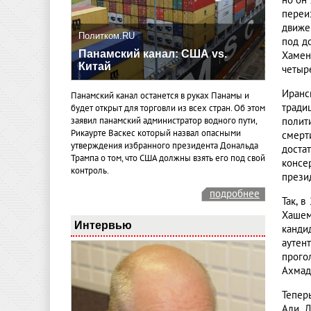
но он
переи
движе
Политком.RU
под д
Панамский канал: США vs.
Хамен
Китай
четыре
Иранс
Панамский канал останется в руках Панамы и
тради
будет открыт для торговли из всех стран. Об этом
полит
заявил панамский администратор водного пути,
Рикаурте Васкес который назвал опасными
смерт
утверждения избранного президента Дональда
доста
Трампа о том, что США должны взять его под свой
консе
контроль.
прези
подробнее
Так, 
Хашем
Интервью
канди
аутен
прого
Ахмад
Тепер
Али Л