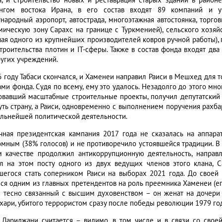
а, и строительство новых и реставрация старых зданий в район
нгом востока Ирана, в его состав входят 89 компаний и уч
народный аэропорт, автострада, многоэтажная автостоянка, торго
мическую зону Сарахс на границе с Туркменией), сельского хозяйс
чая одного из крупнейших производителей ковров ручной работы)
строительства плотин и IT-сферы. Также в состав фонда входят два 
ругих учреждений.
6 году Табаси скончался, и Хаменеи направил Раиси в Мешхед для т
ами фонда. Судя по всему, ему это удалось. Незадолго до этого м
овавший масштабные строительные проекты, получил депутатский 
уть страну, а Раиси, одновременно с выполнением поручения рахба
альнейшей политической деятельности.
чная президентская кампания 2017 года не сказалась на аппара
омным (38% голосов) и не противоречило устоявшейся традиции. В 
м качестве продолжил антикоррупционную деятельность, направ
л на этом посту одного из двух ведущих членов этого клана, С
шегося стать соперником Раиси на выборах 2021 года. До своей 
лся одним из главных претендентов на роль преемника Хаменеи (его
и тесно связанный с высшим духовенством – он женат на дочер
хари, убитого террористом сразу после победы революции 1979 год
 Лариджани считается – видимо, в том числе и в связи со свое