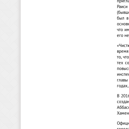
пригл
Раиси
(бывш
был в
основ
что и
его н
«Чист
время
то, ч
тех с
повыс
инспе
главы
годах
В 201
созда
Аббас
Хамен
Офици