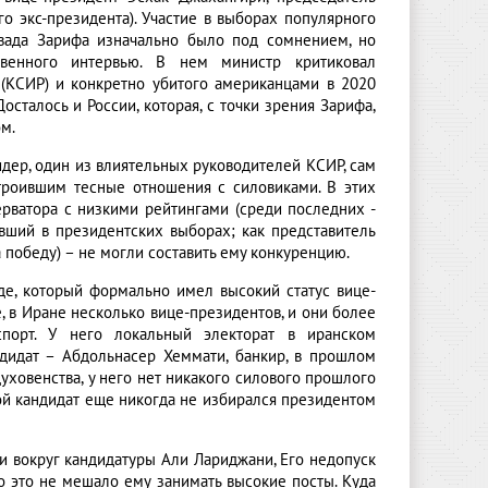
о экс-президента). Участие в выборах популярного
вада Зарифа изначально было под сомнением, но
венного интервью. В нем министр критиковал
(КСИР) и конкретно убитого американцами в 2020
сталось и России, которая, с точки зрения Зарифа,
м.
дер, один из влиятельных руководителей КСИР, сам
ыстроившим тесные отношения с силовиками. В этих
рватора с низкими рейтингами (среди последних -
вший в президентских выборах; как представитель
 победу) – не могли составить ему конкуренцию.
е, который формально имел высокий статус вице-
е, в Иране несколько вице-президентов, и они более
порт. У него локальный электорат в иранском
дидат – Абдольнасер Хеммати, банкир, в прошлом
уховенства, у него нет никакого силового прошлого
кой кандидат еще никогда не избирался президентом
вокруг кандидатуры Али Лариджани, Его недопуск
о это не мешало ему занимать высокие посты. Куда