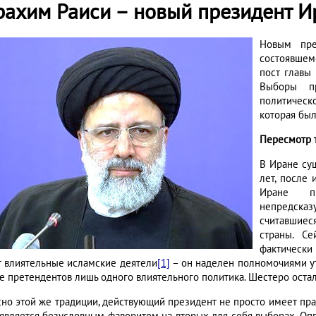
рахим Раиси – новый президент И
Новым пре
состоявшем
пост главы
Выборы пр
политичес
которая был
Пересмотр 
В Иране су
лет, после
Иране п
непредсказ
считавшие
страны. С
фактически 
т влиятельные исламские деятели
[1]
– он наделен полномочиями ут
ле претендентов лишь одного влиятельного политика. Шестеро оста
сно этой же традиции, действующий президент не просто имеет пра