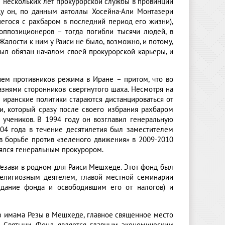
е нескольких лет прокурорской службы в провинции
ду он, по данным аятоллы Хосейна-Али Монтазери
егося с рахбаром в последний период его жизни),
оппозиционеров – тогда погибли тысячи людей, в
лости к ним у Раиси не было, возможно, и потому,
ыл обязан началом своей прокурорской карьеры, и
ем противников режима в Иране – притом, что во
азнями сторонников свергнутого шаха. Несмотря на
 иранские политики стараются дистанцироваться от
и, который сразу после своего избрания рахбаром
 учеников. В 1994 году он возглавил генеральную
04 года в течение десятилетия был заместителем
 в борьбе против «зеленого движения» в 2009-2010
влялся генеральным прокурором.
Резави в родном для Раиси Мешхеде. Этот фонд был
елигиозным деятелем, главой местной семинарии
здание фонда и освободившим его от налогов) и
 имама Резы в Мешхеде, главное священное место