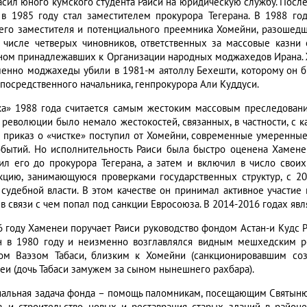
асил юного кумского студента Раиси на юридическую службу. Посл
 в 1985 году стал заместителем прокурора Тегерана. В 1988 го
его заместителя и потенциального преемника Хомейни, разошедш
 числе четверых чиновников, ответственных за массовые казни 
ном принадлежавших к Организации народных моджахедов Ирана. Жа
менно моджахеды убили в 1981-м аятоллу Бехешти, которому он б
епосредственного начальника, генпрокурора Али Куддуси.
ка» 1988 года считается самым жестоким массовым преследовани
 революции было немало жестокостей, связанных, в частности, с к
то приказ о «чистке» поступил от Хомейни, современные умеренные
обытий. Но исполнительность Раиси была быстро оценена Хамене
ил его до прокурора Тегерана, а затем и включил в число своих
кцию, занимающуюся проверками государственных структур, с 20
 судебной власти. В этом качестве он принимал активное участие
, в связи с чем попал под санкции Евросоюза. В 2014-2016 годах я
6 году Хаменеи поручает Раиси руководство фондом Астан-и Кудс 
н в 1980 году и неизменно возглавлялся видным мешхедским р
ом Ваэзом Табаси, близким к Хомейни (санкционировавшим со
еи (дочь Табаси замужем за сыном нынешнего рахбара).
альная задача фонда – помощь паломникам, посещающим Святыню