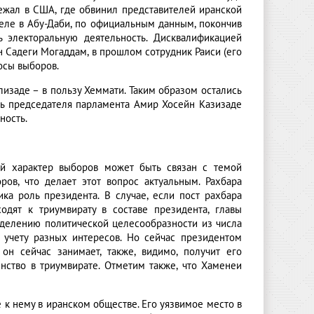
бежал в США, где обвинил представителей иранской
теле в Абу-Даби, по официальным данным, покончив
ь электоральную деятельность. Дисквалификацией
 Садеги Могаддам, в прошлом сотрудник Раиси (его
осы выборов.
изаде – в пользу Хеммати. Таким образом остались
ль председателя парламента Амир Хосейн Казизаде
ность.
ый характер выборов может быть связан с темой
ров, что делает этот вопрос актуальным. Рахбара
ика роль президента. В случае, если пост рахбара
одят к триумвирату в составе президента, главы
еделению политической целесообразности из числа
ь учету разных интересов. Но сейчас президентом
 он сейчас занимает, также, видимо, получит его
нство в триумвирате. Отметим также, что Хаменеи
 к нему в иранском обществе. Его уязвимое место в