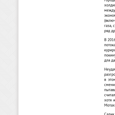
город
холди
между
эконо
(вклю
газа, 
ряд д
В 201
поток
курир
покин
для д
Неуда
разгр
в это
смени
пытав
счита
хотя 
Мотах
Садик