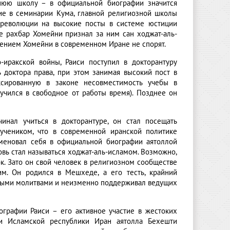
днюю школу – в официальной биографии значится
ние в семинарии Кума, главной религиозной школы
й революции на высокие посты в системе юстиции
ще рахбар Хомейни признал за ним сан ходжат-аль-
нением Хомейни в современном Иране не спорят.
-иракской войны, Раиси поступил в докторантуру
 доктора права, при этом занимая высокий пост в
сированную в законе несовместимость учебы в
 учился в свободное от работы время). Позднее он
инал учиться в докторантуре, он стал посещать
 учеником, что в современной иранской политике
меновал себя в официальной биографии аятоллой
вь стал называться ходжат-аль-исламом. Возможно,
ок. Зато он свой человек в религиозном сообществе
м. Он родился в Мешхеде, а его тесть, крайний
чными молитвами и неизменно поддерживал ведущих
ографии Раиси – его активное участие в жестоких
ти Исламской республики Иран аятолла Бехешти