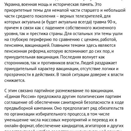
Украина, военная мощь и историческая память. Это
приоритетные темы для немалой части старшего и небольшой
части среднего поколения – верных телезрителей, для
которых актуальна (и будет актуальна всегда) травма 90-х,
причем в связи как с падением собственного жизненного
уровня, так и престижа страны. Для остальных эти темы ушли
на глубокую периферию по сравнению с ценами, работой,
пенсиями, вакцинацией. Главными темами здесь являются
пенсионная реформа, которую вспоминают до сих пор, и
принудительная вакцинация. Последняя волнует как
сторонников, так и противников власти. Людей раздражает
принудительный характер вакцинации, отсутствие логики и
прозрачности в действиях. В такой ситуации доверие к власти
снижается.
С этим связано партийное размежевание по вакцинации.
«Единая Россия» предложила другим политическим партиям
соглашение об обеспечении санитарной безопасности в ходе
предвыборной кампании. Оно предполагает ряд обязательств
по организации избирательного процесса, в том числе
уменьшение числа массовых мероприятий и перевод их в
онлайн-формат, обеспечение кандидатов, агитаторов и других