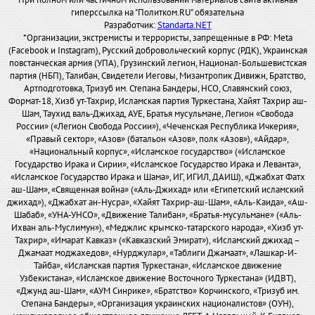
При полном или частичном использовании материалов сайта активная
гиперссылка на "Политком.RU" обязательна
Разработчик:
Standarta.NET
*Организации, экстремисты и террористы, запрещенные в РФ: Meta
(Facebook и Instagram), Русский добровольческий корпус (РДК), Украинская
повстанческая армия (УПА), Грузинский легион, Национал-Большевистская
партия (НБП), Талибан, Свидетели Иеговы, Мизантропик Дивижн, Братство,
Артподготовка, Тризуб им. Степана Бандеры, НСО, Славянский союз,
Формат-18, Хизб ут-Тахрир, Исламская партия Туркестана, Хайят Тахрир аш-
Шам, Таухид валь-Джихад, АУЕ, Братья мусульмане, Легион «Свобода
России» («Легион Свобода России»), «Чеченская Республика Ичкерия»,
«Правый сектор», «Азов» (батальон «Азов», полк «Азов»), «Айдар»,
«Национальный корпус», «Исламское государство» («Исламское
Государство Ирака и Сирии», «Исламское Государство Ирака и Леванта»,
«Исламское Государство Ирака и Шама», ИГ, ИГИЛ, ДАИШ), «Джабхат Фатх
аш-Шам», «Священная война» («Аль-Джихад» или «Египетский исламский
джихад»), «Джабхат ан-Нусра», «Хайят Тахрир-аш-Шам», «Аль-Каида», «Аш-
Шабаб», «УНА-УНСО», «Движение Талибан», «Братья-мусульмане» («Аль-
Ихван аль-Муслимун»), «Меджлис крымско-татарского народа», «Хизб ут-
Тахрир», «Имарат Кавказ» («Кавказский Эмират»), «Исламский джихад –
Джамаат моджахедов», «Нурджулар», «Таблиги Джамаат», «Лашкар-И-
Тайба», «Исламская партия Туркестана», «Исламское движение
Узбекистана», «Исламское движение Восточного Туркестана» (ИДВТ),
«Джунд аш-Шам», «АУМ Синрике», «Братство» Корчинского, «Тризуб им.
Степана Бандеры», «Организация украинских националистов» (ОУН),