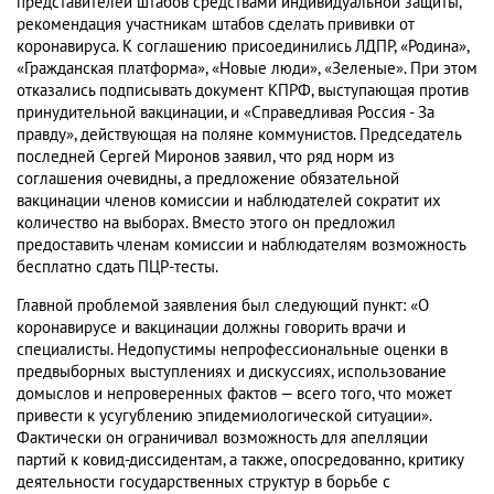
представителей штабов средствами индивидуальной защиты,
рекомендация участникам штабов сделать прививки от
коронавируса. К соглашению присоединились ЛДПР, «Родина»,
«Гражданская платформа», «Новые люди», «Зеленые». При этом
отказались подписывать документ КПРФ, выступающая против
принудительной вакцинации, и «Справедливая Россия - За
правду», действующая на поляне коммунистов. Председатель
последней Сергей Миронов заявил, что ряд норм из
соглашения очевидны, а предложение обязательной
вакцинации членов комиссии и наблюдателей сократит их
количество на выборах. Вместо этого он предложил
предоставить членам комиссии и наблюдателям возможность
бесплатно сдать ПЦР-тесты.
Главной проблемой заявления был следующий пункт: «О
коронавирусе и вакцинации должны говорить врачи и
специалисты. Недопустимы непрофессиональные оценки в
предвыборных выступлениях и дискуссиях, использование
домыслов и непроверенных фактов — всего того, что может
привести к усугублению эпидемиологической ситуации».
Фактически он ограничивал возможность для апелляции
партий к ковид-диссидентам, а также, опосредованно, критику
деятельности государственных структур в борьбе с