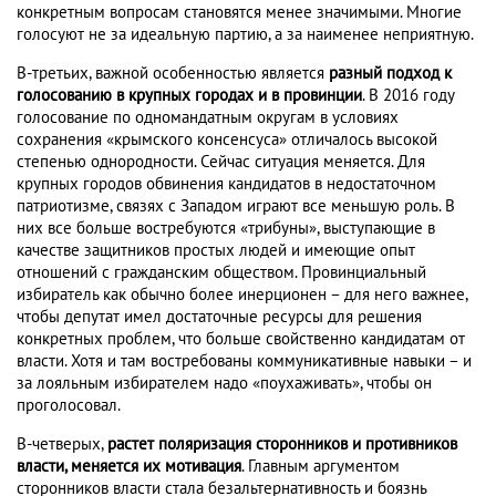
конкретным вопросам становятся менее значимыми. Многие
голосуют не за идеальную партию, а за наименее неприятную.
В-третьих, важной особенностью является
разный подход к
голосованию в крупных городах и в провинции
. В 2016 году
голосование по одномандатным округам в условиях
сохранения «крымского консенсуса» отличалось высокой
степенью однородности. Сейчас ситуация меняется. Для
крупных городов обвинения кандидатов в недостаточном
патриотизме, связях с Западом играют все меньшую роль. В
них все больше востребуются «трибуны», выступающие в
качестве защитников простых людей и имеющие опыт
отношений с гражданским обществом. Провинциальный
избиратель как обычно более инерционен – для него важнее,
чтобы депутат имел достаточные ресурсы для решения
конкретных проблем, что больше свойственно кандидатам от
власти. Хотя и там востребованы коммуникативные навыки – и
за лояльным избирателем надо «поухаживать», чтобы он
проголосовал.
В-четверых,
растет поляризация сторонников и противников
власти, меняется их мотивация
. Главным аргументом
сторонников власти стала безальтернативность и боязнь