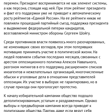
перемен. Президент воспринимается не как элемент системы,
а как персона, стоящая над ней. При этом рейтинг президента
и факт его поддержки уже не приводит к автоматическому
росту рейтингов «Единой России». На ее рейтинги никак не
повлияли прошедший партийный съезд, поддержка президента
и выдвижение федеральной пятерки кандидатов,
возглавляемой министром обороны Сергеем Шойгу.
Среди противников власти появилось много разочарованных,
не изменивших своих взглядов, при этом потерявших
мотивацию принимать участие в политической жизни. На
людей повлияли события последних месяцев, связанных с
арестом оппозиционного политика Алексея Навального,
разгоном митингов в его поддержку, расширением списков
иноагентов и нежелательных организаций, многочисленные
обыски и уголовные дела в отношении представителей
оппозиции. Их участие в выборах не гарантировано, но в
случае прихода они проголосуют протестно.
К началу избирательной кампании общество подошло
деполитизированным, усталым и раздраженным. Однако
выборы и предвыборная кампания всегда приводят к
политизации общества. Партии, даже если ведут себя