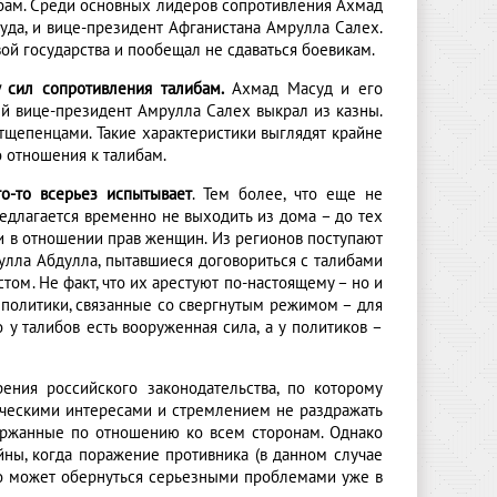
бам. Среди основных лидеров сопротивления Ахмад
да, и вице-президент Афганистана Амрулла Салех.
ой государства и пообещал не сдаваться боевикам.
у сил сопротивления талибам.
Ахмад Масуд и его
й вице-президент Амрулла Салех выкрал из казны.
щепенцами. Такие характеристики выглядят крайне
 отношения к талибам.
о-то всерьез испытывает
. Тем более, что еще не
едлагается временно не выходить из дома – до тех
и в отношении прав женщин. Из регионов поступают
улла Абдулла, пытавшиеся договориться с талибами
том. Не факт, что их арестуют по-настоящему – но и
о политики, связанные со свергнутым режимом – для
у талибов есть вооруженная сила, а у политиков –
ения российского законодательства, по которому
ическими интересами и стремлением не раздражать
держанные по отношению ко всем сторонам. Однако
йны, когда поражение противника (в данном случае
о может обернуться серьезными проблемами уже в