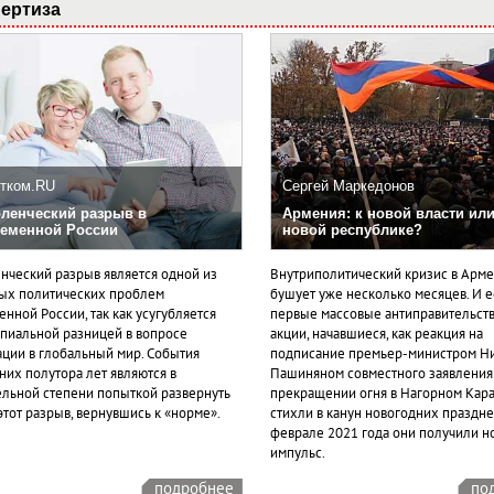
ертиза
тком.RU
Сергей Маркедонов
ленческий разрыв в
Армения: к новой власти или
еменной России
новой республике?
нческий разрыв является одной из
Внутриполитический кризис в Арм
ых политических проблем
бушует уже несколько месяцев. И 
нной России, так как усугубляется
первые массовые антиправительст
пиальной разницей в вопросе
акции, начавшиеся, как реакция на
ации в глобальный мир. События
подписание премьер-министром Н
них полутора лет являются в
Пашиняном совместного заявления
ельной степени попыткой развернуть
прекращении огня в Нагорном Кара
этот разрыв, вернувшись к «норме».
стихли в канун новогодних празднес
феврале 2021 года они получили н
импульс.
подробнее
по