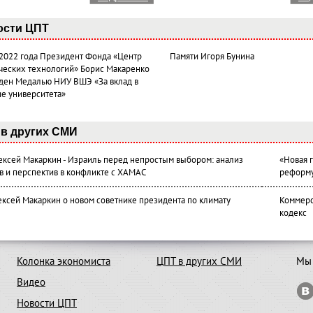
ости ЦПТ
 2022 года Президент Фонда «Центр
Памяти Игоря Бунина
ческих технологий» Борис Макаренко
ден Медалью НИУ ВШЭ «За вклад в
ие университета»
в других СМИ
лексей Макаркин - Израиль перед непростым выбором: анализ
«Новая 
в и перспектив в конфликте с ХАМАС
реформ
ексей Макаркин о новом советнике президента по климату
Коммерс
кодекс
Колонка экономиста
ЦПТ в других СМИ
Мы 
Видео
Новости ЦПТ