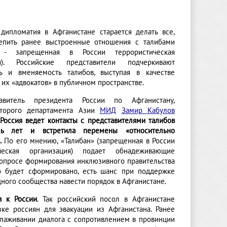
 дипломатия в Афганистане старается делать все,
епить ранее выстроенные отношения с талибами
» - запрещенная в России террористическая
ия). Российские представители подчеркивают
ь и вменяемость талибов, выступая в качестве
 их «адвокатов» в публичном пространстве.
тавитель президента России по Афганистану,
второго департамента Азии
МИД
Замир Кабулов
Россия ведет контакты с представителями талибов
ь лет и встретила перемены «относительно
.
По его мнению, «Талибан» (запрещенная в России
ическая организация) подает обнадеживающие
вопросе формирования инклюзивного правительства
о будет сформировано, есть шанс при поддержке
ного сообщества навести порядок в Афганистане.
в к России
. Так российский посол в Афганистане
ке россиян для эвакуации из Афганистана. Ранее
алаживании диалога с сопротивлением в провинции