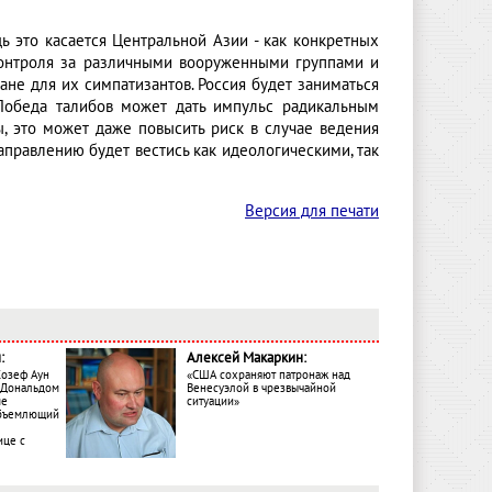
дь это касается Центральной Азии - как конкретных
контроля за различными вооруженными группами и
не для их симпатизантов. Россия будет заниматься
Победа талибов может дать импульс радикальным
ы, это может даже повысить риск в случае ведения
правлению будет вестись как идеологическими, так
Версия для печати
:
Алексей Макаркин:
Жозеф Аун
«США сохраняют патронаж над
с Дональдом
Венесуэлой в чрезвычайной
ме
ситуации»
объемлющий
ице с