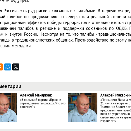
имом будущем.
ля России есть ряд рисков, связанных с талибами. В первую очере
вий талибов по продвижению на север, так и реальной степени 
страционным эффектов победы террористов в отдельно взятой стра
иванием талибов в регионе и поддержки союзников по ОДКБ. 
ам и внутри России. Несмотря на то, что талибы - традиционалист
ганды в традиционалистских общинах. Противодействие по этому на
овыми методами.
ментарии
Алексей Макаркин:
Алексей Макаркин
«В польской партии «Право и
«Президент Ливана 
справедливость» раскол. Что это
21 июля на встрече 
означает?»
Трампом в Белом до
представил ему все
план по укреплению
стабильности на гран
Израилем»