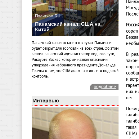
Пандж
Масуд
После
Политком.RU
Панамский канал: США vs.
Росси
Китай
сорат
Бежав
Панамский канал останется в руках Панамы и
необы
будет открыт для торговли из всех стран. Об этом
В реа
заявил панамский администратор водного пути,
Рикаурте Васкес который назвал опасными
закон
утверждения избранного президента Дональда
пор, 
Трампа о том, что США должны взять его под свой
сообщ
контроль.
и встр
гаран
подробнее
них н
нет.
Интервью
Позиц
талиб
талиб
такая
США) 