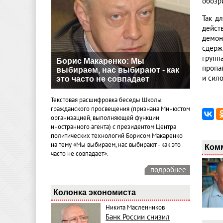
обозр
Так д
дейст
демон
сдерж
групп
Борис Макаренко: Мы
пропа
выбираем, нас выбирают - как
и сил
это часто не совпадает
Текстовая расшифровка беседы Школы
гражданского просвещения (признана Минюстом
организацией, выполняющей функции
иностранного агента) с президентом Центра
политических технологий Борисом Макаренко
на тему «Мы выбираем, нас выбирают - как это
Ком
часто не совпадает».
подробнее
Колонка экономиста
Никита Масленников
Банк России снизил