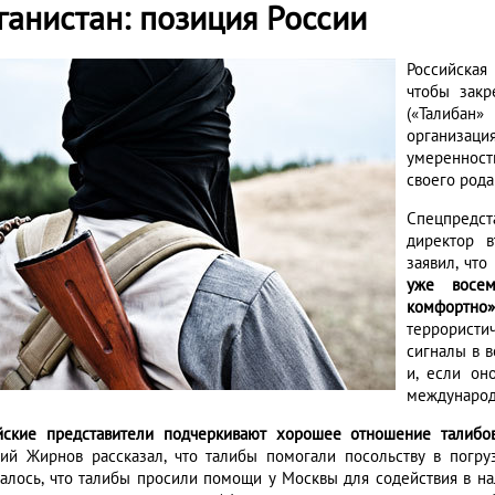
ганистан: позиция России
Российская
чтобы закр
(«Талибан
организац
умеренност
своего рода
Спецпредс
директор 
заявил, что
уже восем
комфортно»
террорист
сигналы в 
и, если он
международ
йские представители подчеркивают хорошее отношение талибо
ий Жирнов рассказал, что талибы помогали посольству в погруз
алось, что талибы просили помощи у Москвы для содействия в н