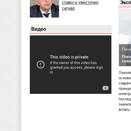
Эксп
ставку и ужесточил
сигнал
Видео
Поли
Поко
совр
Поколе
основн
совреме
принци
интегр
послед
значит
вспять 