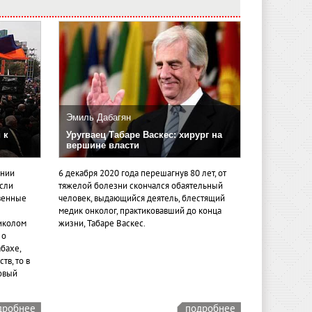
Эмиль Дабагян
 к
Уругваец Табаре Васкес: хирург на
вершине власти
ении
6 декабря 2020 года перешагнув 80 лет, от
если
тяжелой болезни скончался обаятельный
венные
человек, выдающийся деятель, блестящий
медик онколог, практиковавший до конца
иколом
жизни, Табаре Васкес.
 о
бахе,
тв, то в
овый
дробнее
подробнее