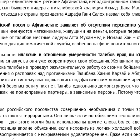
шер - единственном регионе Афганистана, неподконтрольном тали
, сын бывшего лидера антиталибовской коалиции Ахмад-Шаха Масу
 отъезда из страны президента Ашрафа Гани Салех назвал себя глав
йский посол в Афганистане заявляет об отсутствии перспектив 
ники именуются мятежниками, живущими на деньги, которые первы
шие от талибов местные лидеры Атта Мухаммед и Исмаил Хан – от
чно для дипломатической службы, особенно на фоне почтительного
льности
иллюзии в отношении умеренности талибов вряд ли кт
чился август, а они уже корректируют свои обещания. Женщинам пр
пока талибы не проведут разъяснительную работу со своими бойцам
ения о расправах над противниками Талибана. Хамид Карзай и Абд
оиться в систему власти, оказались под фактическим домашним арес
тий безопасности у них нет. Талибы однозначно демонстрируют, чт
икак не полноправные партнеры, а зависимые персоны. Потому что 
ия российского посольства совершенно необъяснима с точки зр
ы остаются террористами. Она лишь частично объяснима геополит
ов – для этого могли быть использованы другие слова, более с
 позиция вполне объяснима, если исходить из логики холодной во
воспринимается с нескрываемым удовлетворением. Даже если он