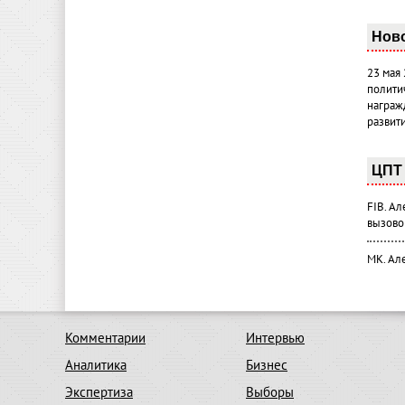
Нов
23 мая
полити
награж
развит
ЦПТ 
FIB. А
вызово
МК. Ал
Комментарии
Интервью
Аналитика
Бизнес
Экспертиза
Выборы