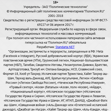
18+
Учредитель - ЗАО "Политические технологии"
© Информационный сайт политических комментариев "Политком.RU"
2001-2018
Свидетельство о регистрации средства массовой информации Эл № ФС77-
69227 от 06 апреля 2017 г.
Регистрирующий орган: Федеральная служба по надзору в сфере связи,
информационных технологий и массовых коммуникаций.
При полном или частичном использовании материалов сайта активная
гиперссылка на "Политком.RU" обязательна
Разработчик:
Standarta.NET
*Организации, экстремисты и террористы, запрещенные в РФ: Meta
(Facebook и Instagram), Русский добровольческий корпус (РДК), Украинская
повстанческая армия (УПА), Грузинский легион, Национал-Большевистская
партия (НБП), Талибан, Свидетели Иеговы, Мизантропик Дивижн, Братство,
Артподготовка, Тризуб им. Степана Бандеры, НСО, Славянский союз,
Формат-18, Хизб ут-Тахрир, Исламская партия Туркестана, Хайят Тахрир аш-
Шам, Таухид валь-Джихад, АУЕ, Братья мусульмане, Легион «Свобода
России» («Легион Свобода России»), «Чеченская Республика Ичкерия»,
«Правый сектор», «Азов» (батальон «Азов», полк «Азов»), «Айдар»,
«Национальный корпус», «Исламское государство» («Исламское
Государство Ирака и Сирии», «Исламское Государство Ирака и Леванта»,
«Исламское Государство Ирака и Шама», ИГ, ИГИЛ, ДАИШ), «Джабхат Фатх
аш-Шам», «Священная война» («Аль-Джихад» или «Египетский исламский
джихад»), «Джабхат ан-Нусра», «Хайят Тахрир-аш-Шам», «Аль-Каида», «Аш-