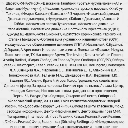
Шабаб», «УНА-УНСО», «Движение Талибан», «Братья-мусульмане» («Аль-
Ихван аль-Муслимун»), «Меджлис крымско-татарского народа», «Хизб ут-
Тахрир», «Имарат Кавказ» («Кавказский Эмират»), «Исламский джихад –
Джамаат моджахедов», «Нурджулар», «Таблиги Джамаат», «Лашкар-И-
Тайба», «Исламская партия Туркестана», «Исламское движение
Узбекистана», «Исламское движение Восточного Туркестана» (ИДВТ),
«Джунд аш-Шам», «АУМ Синрике», «Братство» Корчинского, «Тризуб им.
Степана Бандеры», «Организация украинских националистов» (ОУН),
международное общественное движение ЛГБТ, А.Навальный, К.Буданов,
Д.Гордон, А.Арестович. Иностранные агенты: Телеканал «Дождь», Медуза,
Голос Америки, ТК Настоящее Время, The Insider, Deutsche Welle, Проект,
Azatliq Radiosi, «Радио Свободная Европа/Радио Свобода» (PCE/PC), Сибирь.
Реалии, Фактограф, Север. Реалии, MEDIUM-ORIENT, Bellingcat, Пономарев
Л. А., Савицкая Л.А., Маркелов С.Е., Камалягин Д.Н., Апахончич Д.А.,
Толоконникова Н.А., Гельман М.А., Шендерович В.А., Верзилов П.Ю.,
Баданин Р.С., Альянс Врачей, Агора, Голос, Гражданское содействие,
Династия (фонд), За права человека, Комитет против пыток, Левада-Центр,
Молодая Карелия, Московская школа гражданского просвещения,
Пермь-36, Ракурс, Русь Сидящая, Сахаровский центр, Сибирский
экологический центр, ИАЦ Сова, Союз комитетов солдатских матерей
России, Фонд борьбы с коррупцией (ФБК), Фонд защиты гласности, Фонд
свободы информации, Центр «Насилию.нет», Центр защиты прав СМИ,
Transparency International, «Idel.Реалии», Кавказ.Реалии, Крым.Реалии,
"Сибирь.Реалии", Фонд Беллингкет (Stichting Bellingcat), «Международное
историко-просветительское, благотворительное и правозащитное