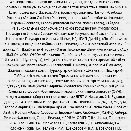
Артподготовка, Тризуб им. Степана Бандеры, НСО, Славянский союз,
Формат-18, Хизб ут-Тахрир, Исламская партия Туркестана, Хайят Тахрир аш-
Шам, Таухид валь-Джихад, АУЕ, Братья мусульмане, Легион «Свобода
России» («Легион Свобода России»), «Чеченская Республика Ичкерия»,
«Правый сектор», «Азов» (батальон «Азов», полк «Азов»), «Айдар»,
«Национальный корпус», «Исламское государство» («Исламское
Государство Ирака и Сирии», «Исламское Государство Ирака и Леванта»,
«Исламское Государство Ирака и Шама», ИГ, ИГИЛ, ДАИШ), «Джабхат Фатх
аш-Шам», «Священная война» («Аль-Джихад» или «Египетский исламский
джихад»), «Джабхат ан-Нусра», «Хайят Тахрир-аш-Шам», «Аль-Каида», «Аш-
Шабаб», «УНА-УНСО», «Движение Талибан», «Братья-мусульмане» («Аль-
Ихван аль-Муслимун»), «Меджлис крымско-татарского народа», «Хизб ут-
Тахрир», «Имарат Кавказ» («Кавказский Эмират»), «Исламский джихад –
Джамаат моджахедов», «Нурджулар», «Таблиги Джамаат», «Лашкар-И-
Тайба», «Исламская партия Туркестана», «Исламское движение
Узбекистана», «Исламское движение Восточного Туркестана» (ИДВТ),
«Джунд аш-Шам», «АУМ Синрике», «Братство» Корчинского, «Тризуб им.
Степана Бандеры», «Организация украинских националистов» (ОУН),
международное общественное движение ЛГБТ, А.Навальный, К.Буданов,
Д.Гордон, А.Арестович. Иностранные агенты: Телеканал «Дождь», Медуза,
Голос Америки, ТК Настоящее Время, The Insider, Deutsche Welle, Проект,
Azatliq Radiosi, «Радио Свободная Европа/Радио Свобода» (PCE/PC), Сибирь.
Реалии, Фактограф, Север. Реалии, MEDIUM-ORIENT, Bellingcat, Пономарев
Л. А., Савицкая Л.А., Маркелов С.Е., Камалягин Д.Н., Апахончич Д.А.,
Толоконникова Н.А., Гельман М.А., Шендерович В.А., Верзилов П.Ю.,