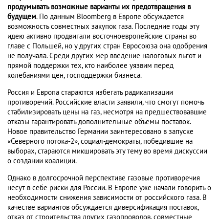
продумывать возможные варианты их предотвращения в
будущем
. По данным Bloomberg в Европе обсуждается
возможность совместных закупок газа. Последние годы эту
идею активно продвигали восточноевропейские страны во
главе с Польшей, но у других стран Евросоюза она одобрения
не получала. Среди других мер введение налоговых льгот и
прямой поддержки тех, кто наиболее уязвим перед
колебаниями цен, господдержки бизнеса.
Россия и Европа стараются избегать радикализации
противоречий. Российские власти заявили, что смогут помочь
стабилизировать цены на газ, несмотря на предшествовавшие
отказы гарантировать дополнительные объемы поставок.
Новое правительство Германии заинтересовано в запуске
«Северного потока-2», социал-демократы, победившие на
выборах, стараются микшировать эту тему во время дискуссии
о создании коалиции.
Однако в долгосрочной перспективе газовые противоречия
несут в себе риски для России. В Европе уже начали говорить о
необходимости снижения зависимости от российского газа. В
качестве вариантов обсуждается диверсификация поставок,
отказ от строительства других газопроводов, совместные