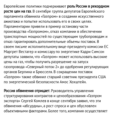
Европейские политики подчеркивают
роль России в рекордном
росте цен на газ
. В сентябре группа депутатов Европейского
парламента обвинила «Газпром» в создании искусственного
ажиотажа и попытке использовать его в своих целях.
Парламентарии привели в пример остановку части
производства «Газпромом», отказ компании в обеспечении
транспортных мощностей по существующим трубопроводам и
отказ гарантировать дополнительные объемы поставок. В
своем письме исполнительному вице-президенту комиссии ЕС
Маргрет Вестагер и комиссару по энергетике Кадри Симсон
депутаты заявили, что «Газпром» может использовать высокие
цены на газ, чтобы получить разрешение на запуск
газопровода «Северный поток-2» до одобрения регулирующих
органов Берлина и Брюсселя. В сокращении поставок
«Газпром» также обвинил старший советник президента США
по энергетической безопасности Амос Хохштейн.
Россия обвинения отрицает
. Руководитель управления
структурирования контрактов и ценообразования «Газпром
экспорта» Сергей Комлев в конце сентября заявил, что эти
обвинения «абсурдны», а рост спроса и цен обусловлен
объективными факторами. Более того, компания осуществляет