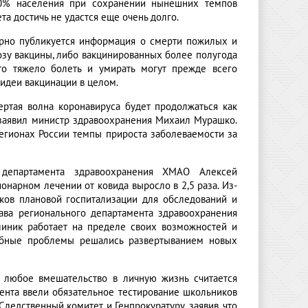
60% населения при сохранении нынешних темпов
а достичь не удастся еще очень долго.
ярно публикуется информация о смерти пожилых и
озу вакцины, либо вакцинированных более полугода
что тяжело болеть и умирать могут прежде всего
 идеи вакцинации в целом.
ертая волна коронавируса будет продолжаться как
 заявил министр здравоохранения Михаил Мурашко.
регионах России темпы прироста заболеваемости за
департамента здравоохранения ХМАО Алексей
онарном лечении от ковида выросло в 2,5 раза. Из-
оков плановой госпитализации для обследований и
лава регионального департамента здравоохранения
линик работает на пределе своих возможностей и
обные проблемы решались развертыванием новых
а любое вмешательство в личную жизнь считается
ента ввели обязательное тестирование школьников
ледственный комитет и Генпрокуратуру, заявив, что