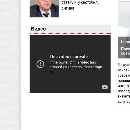
ставку и ужесточил
сигнал
Видео
Поли
Поко
совр
Поколе
основн
совреме
принци
интегр
послед
значит
вспять 