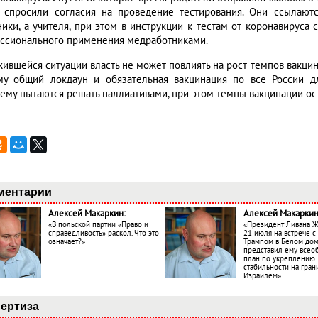
 спросили согласия на проведение тестирования. Они ссылаютс
ники, а учителя, при этом в инструкции к тестам от коронавируса
ссионального применения медработниками.
жившейся ситуации власть не может повлиять на рост темпов вакци
му общий локдаун и обязательная вакцинация по все России д
ему пытаются решать паллиативами, при этом темпы вакцинации ос
ментарии
Алексей Макаркин:
Алексей Макаркин
«В польской партии «Право и
«Президент Ливана 
справедливость» раскол. Что это
21 июля на встрече 
означает?»
Трампом в Белом до
представил ему все
план по укреплению
стабильности на гран
Израилем»
ертиза