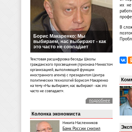
их не
работ
профе
В сло
поэто
Борис Макаренко: Мы
Пробл
выбираем, нас выбирают - как
это часто не совпадает
Текстовая расшифровка беседы Школы
гражданского просвещения (признана Минюстом
организацией, выполняющей функции
иностранного агента) с президентом Центра
Ком
политических технологий Борисом Макаренко
на тему «Мы выбираем, нас выбирают - как это
часто не совпадает».
подробнее
Колонка экономиста
Никита Масленников
Эксп
Банк России снизил