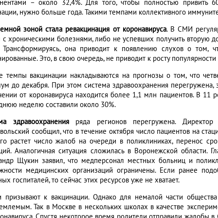
нентами – около 32,4%. Для того, чтобы полностью привить 
нации, нужно больше года. Такими темпами коллективного иммунитет
емной зоной стала ревакцинация от коронавируса
. В СМИ регул
 с хроническими болезнями, либо не успевших получить вторую д
. Трансформируясь, она приводит к появлению слухов о том, 
ированные. Это, в свою очередь, не приводит к росту популярности
е темпы вакцинации накладываются на прогнозы о том, что четв
ум до декабря. При этом система здравоохранения перегружена,
чении от коронавируса находится более 1,1 млн пациентов. В 11 
днюю неделю составили около 30%.
ма здравоохранения
ряда регионов перегружена. Директор 
вольский сообщил, что в течение октября число пациентов на стаци
ого растет число жалоб на очереди в поликлиниках, перенос ср
ций. Аналогичная ситуация сложилась в Воронежской области. Г
андр Щукин заявил, что медперсонал местных больниц и полик
жности медицинских организаций ограничены. Если ранее под
ых госпиталей, то сейчас этих ресурсов уже не хватает.
и призывают к вакцинации. Однако для немалой части обществ
емлемым. Так в Москве в нескольких школах в качестве эксперим
ронавируса. Спустя некоторое время родители отправили жалобы в С