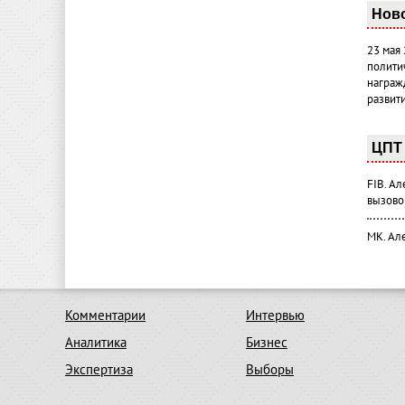
Нов
23 мая
полити
награж
развит
ЦПТ 
FIB. А
вызово
МК. Ал
Комментарии
Интервью
Аналитика
Бизнес
Экспертиза
Выборы