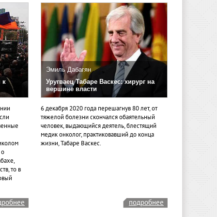
Эмиль Дабагян
 к
Уругваец Табаре Васкес: хирург на
вершине власти
ении
6 декабря 2020 года перешагнув 80 лет, от
если
тяжелой болезни скончался обаятельный
венные
человек, выдающийся деятель, блестящий
медик онколог, практиковавший до конца
иколом
жизни, Табаре Васкес.
 о
бахе,
тв, то в
овый
дробнее
подробнее