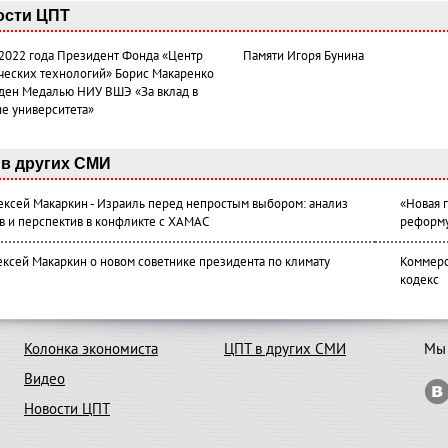
ости ЦПТ
 2022 года Президент Фонда «Центр
Памяти Игоря Бунина
ческих технологий» Борис Макаренко
ден Медалью НИУ ВШЭ «За вклад в
ие университета»
в других СМИ
лексей Макаркин - Израиль перед непростым выбором: анализ
«Новая 
в и перспектив в конфликте с ХАМАС
реформ
ексей Макаркин о новом советнике президента по климату
Коммерс
кодекс
Колонка экономиста
ЦПТ в других СМИ
Мы 
Видео
Новости ЦПТ