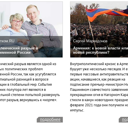
тком.RU
Сергей Маркедонов
ленческий разрыв в
Армения: к новой власти или
еменной России
новой республике?
нческий разрыв является одной из
Внутриполитический кризис в Арм
ых политических проблем
бушует уже несколько месяцев. И 
нной России, так как усугубляется
первые массовые антиправительст
пиальной разницей в вопросе
акции, начавшиеся, как реакция на
ации в глобальный мир. События
подписание премьер-министром Н
них полутора лет являются в
Пашиняном совместного заявления
ельной степени попыткой развернуть
прекращении огня в Нагорном Кара
этот разрыв, вернувшись к «норме».
стихли в канун новогодних празднес
феврале 2021 года они получили н
импульс.
подробнее
по