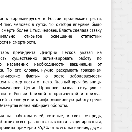
ость коронавирусом в России продолжает расти,
34 тыс. человек в сутки. 16 октября впервые было
 смерти более 1 тыс. человек. Власть сделала ставку
мально открытое освещение статистики
сти и смертности.
ретарь президента Дмитрий Песков указал на
ость существенно активизировать работу по
ию населению необходимости вакцинации от
са. По его словам, нужно раскрывать гражданам
агические факты» о росте заболеваемости
сом и смертности от него. Главный врач больницы
мунарке Денис Проценко назвал ситуацию с
сом в России близкой к критической и призвал
всей стране усилить информационную работу среди
Четвертая волна набирает обороты.
 на работодателей, которые, в свою очередь,
аботников все равно отказываются вакцинироваться,
привиты примерно 35,2% от всего населения, двумя