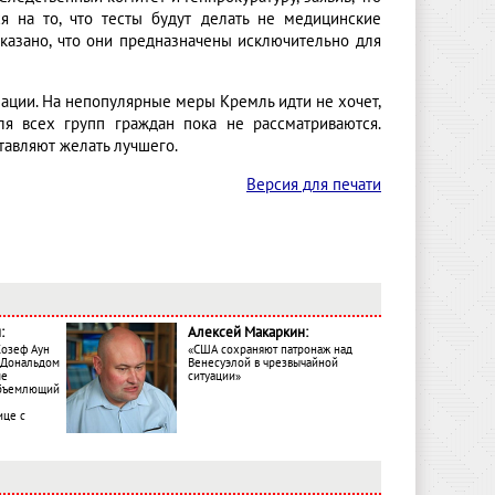
я на то, что тесты будут делать не медицинские
 сказано, что они предназначены исключительно для
нации. На непопулярные меры Кремль идти не хочет,
ля всех групп граждан пока не рассматриваются.
тавляют желать лучшего.
Версия для печати
:
Алексей Макаркин:
Жозеф Аун
«США сохраняют патронаж над
с Дональдом
Венесуэлой в чрезвычайной
ме
ситуации»
объемлющий
ице с