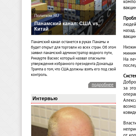
компо
вакци
Политком.RU
Пробл
Панамский канал: США vs.
людей
Китай
назад
вакцин
Панамский канал останется в руках Панамы и
Низки
будет открыт для торговли из всех стран. Об этом
миним
заявил панамский администратор водного пути,
Рикаурте Васкес который назвал опасными
На ле
утверждения избранного президента Дональда
после
Трампа о том, что США должны взять его под свой
контроль.
Систе
Добро
подробнее
за эт
опера
Интервью
Алекс
возмо
ковидн
Власт
непри
от ко