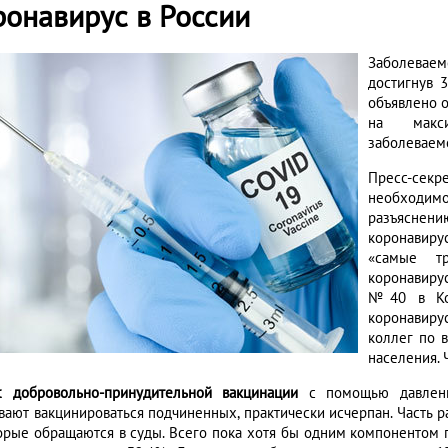
ронавирус в России
Заболеваем
достигнув 
объявлено о
на макси
заболеваемо
Пресс-сек
необходим
разъяснен
коронавиру
«самые тр
коронавиру
№40 в Ком
коронавиру
коллег по 
населения. 
с добровольно-принудительной вакцинации
с помощью давления
вают вакцинироваться подчиненных, практически исчерпан. Часть р
орые обращаются в суды. Всего пока хотя бы одним компонентом 