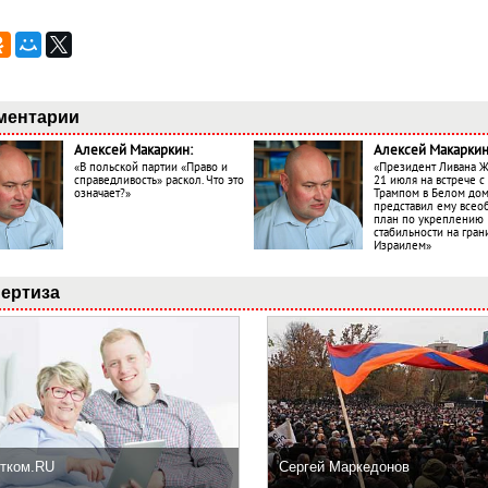
ментарии
Алексей Макаркин:
Алексей Макаркин
«В польской партии «Право и
«Президент Ливана 
справедливость» раскол. Что это
21 июля на встрече 
означает?»
Трампом в Белом до
представил ему все
план по укреплению
стабильности на гран
Израилем»
ертиза
тком.RU
Сергей Маркедонов