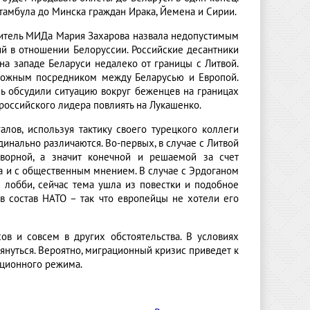
тамбула до Минска граждан Ирака, Йемена и Сирии.
тель МИДа Мария Захарова назвала недопустимым
й в отношении Белоруссии. Российские десантники
на западе Беларуси недалеко от границы с Литвой.
зможным посредником между Беларусью и Европой.
ь обсудили ситуацию вокруг беженцев на границах
российского лидера повлиять на Лукашенко.
лов, используя тактику своего турецкого коллеги
инально различаются. Во-первых, в случае с Литвой
творной, а значит конечной и решаемой за счет
ла и с общественным мнением. В случае с Эрдоганом
е лобби, сейчас тема ушла из повестки и подобное
 в состав НАТО – так что европейцы не хотели его
сов и совсем в других обстоятельства. В условиях
януться. Вероятно, миграционный кризис приведет к
ционного режима.