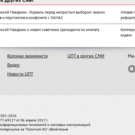
в других СМИ
лексей Макаркин - Израиль перед непростым выбором: анализ
«Новая 
в и перспектив в конфликте с ХАМАС
реформ
ексей Макаркин о новом советнике президента по климату
Коммерс
кодекс
Колонка экономиста
ЦПТ в других СМИ
Мы 
Видео
Новости ЦПТ
 2001-2026
7-69227 от 06 апреля 2017 г.
и, информационных технологий и массовых коммуникаций.
гиперссылка на "Политком.RU" обязательна