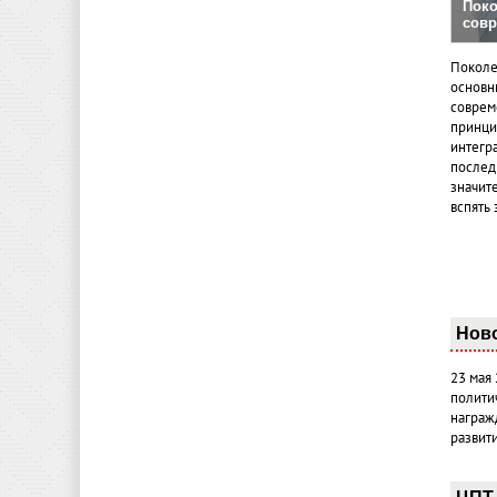
Поко
совр
Поколе
основн
совреме
принци
интегр
послед
значит
вспять 
Нов
23 мая
полити
награж
развит