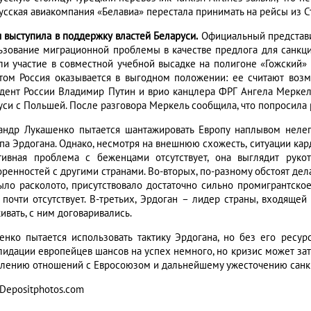
усская авиакомпания «Белавиа» перестала принимать на рейсы из С
я выступила в поддержку властей Беларуси.
Официальный представи
ьзование миграционной проблемы в качестве предлога для санкци
ли участие в совместной учебной высадке на полигоне «Гожский» 
том Россия оказывается в выгодном положении: ее считают во
дент России Владимир Путин и врио канцлера ФРГ Ангела Меркел
уси с Польшей. После разговора Меркель сообщила, что попросила 
андр Лукашенко пытается шантажировать Европу наплывом нелега
па Эрдогана. Однако, несмотря на внешнюю схожесть, ситуации кард
тивная проблема с беженцами отсутствует, она выглядит руко
оренностей с другими странами. Во-вторых, по-разному обстоят де
ыло расколото, присутствовало достаточно сильно промигрантско
 почти отсутствует. В-третьих, Эрдоган – лидер страны, входящей
ивать, с ним договаривались.
енко пытается использовать тактику Эрдогана, но без его ресур
лидации европейцев шансов на успех немного, но кризис может зат
блению отношений с Евросоюзом и дальнейшему ужесточению санк
 Depositphotos.com