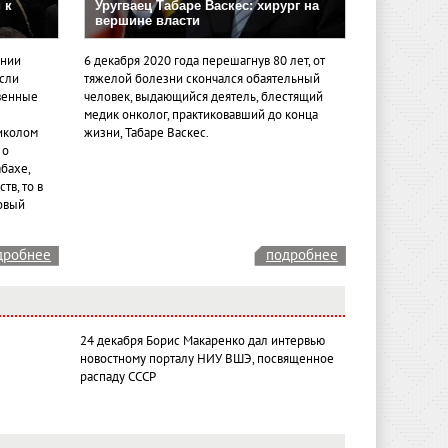
 к
Уругваец Табаре Васкес: хирург на
вершине власти
ении
6 декабря 2020 года перешагнув 80 лет, от
если
тяжелой болезни скончался обаятельный
венные
человек, выдающийся деятель, блестящий
медик онколог, практиковавший до конца
иколом
жизни, Табаре Васкес.
 о
бахе,
тв, то в
овый
дробнее
подробнее
24 декабря Борис Макаренко дал интервью
новостному порталу НИУ ВШЭ, посвященное
распаду СССР