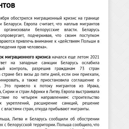
нтов
оября обострился миграционный кризис на границе
и Беларуси. Европа считает, что наплыв мигрантов
о организовали белорусские власти. Беларусь
опровергает, подчеркивая, что своим поступком
араются привлечь внимание к «действиям Польши в
людения прав человека».
ок миграционного кризиса
начался еще летом 2021
твет на западные санкции Беларусь ослабила
ный контроль, разрешив гражданам 73 стран
в стране без визы до пяти дней, если они приехали,
инировать, а также приостановила соглашение о
и. Это привело к потоку мигрантов из Ирака,
, Сирии и стран Африки в Литву. Европа выстраивала
ствие по четырем направлениям: строительство
ых укреплений, расширение санкций, решение
с властями стран, откуда прибывают мигранты.
льша, Литва и Беларусь сообщили об обострении
их с белорусской территории. Польша сообщило, что