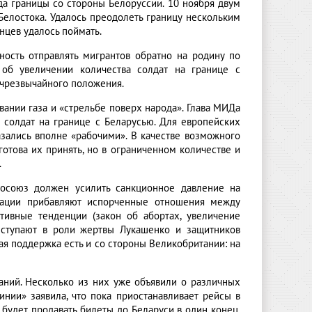
да границы со стороны Белоруссии. 10 ноября двум
Белостока. Удалось преодолеть границу нескольким
нцев удалось поймать.
ность отправлять мигрантов обратно на родину по
б увеличении количества солдат на границе с
 чрезвычайного положения.
ании газа и «стрельбе поверх народа». Глава МИДа
солдат на границе с Беларусью. Для европейских
азались вполне «рабочими». В качестве возможного
готова их принять, но в ограниченном количестве и
.
росоюз должен усилить санкционное давление на
туации прибавляют испорченные отношения между
тивные тенденции (закон об абортах, увеличение
ыступают в роли жертвы Лукашенко и защитников
я поддержка есть и со стороны Великобритании: на
ний. Несколько из них уже объявили о различных
нии» заявила, что пока приостанавливает рейсы в
е будет продавать билеты до Беларуси в один конец.