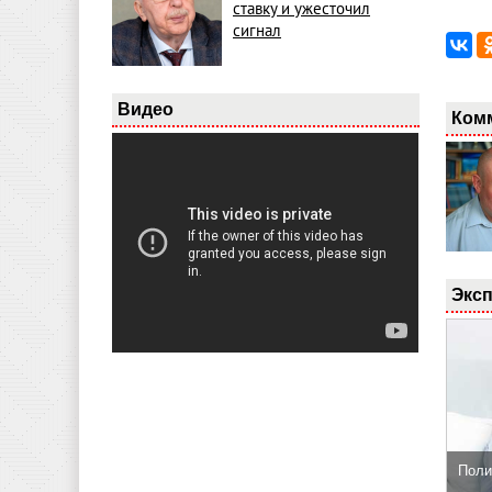
ставку и ужесточил
сигнал
Видео
Ком
Эксп
Поли