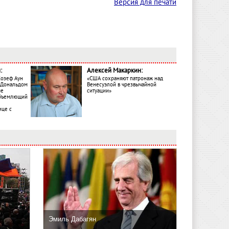
Версия для печати
:
Алексей Макаркин:
Жозеф Аун
«США сохраняют патронаж над
с Дональдом
Венесуэлой в чрезвычайной
ме
ситуации»
объемлющий
ице с
Эмиль Дабагян