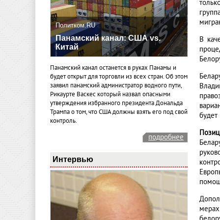
тольк
групп
мигра
Политком.RU
Панамский канал: США vs.
В кач
Китай
проце
Белор
Панамский канал останется в руках Панамы и
Белар
будет открыт для торговли из всех стран. Об этом
Влади
заявил панамский администратор водного пути,
Рикаурте Васкес который назвал опасными
право
утверждения избранного президента Дональда
вариа
Трампа о том, что США должны взять его под свой
будет 
контроль.
Позиц
подробнее
Белар
руков
Интервью
контр
Европ
помощ
Допол
мерах
белору