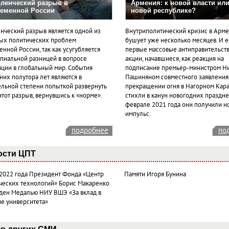
ленческий разрыв в
Армения: к новой власти или
еменной России
новой республике?
нческий разрыв является одной из
Внутриполитический кризис в Арм
ых политических проблем
бушует уже несколько месяцев. И 
нной России, так как усугубляется
первые массовые антиправительст
пиальной разницей в вопросе
акции, начавшиеся, как реакция на
ации в глобальный мир. События
подписание премьер-министром Н
них полутора лет являются в
Пашиняном совместного заявления
ельной степени попыткой развернуть
прекращении огня в Нагорном Кара
этот разрыв, вернувшись к «норме».
стихли в канун новогодних празднес
феврале 2021 года они получили н
импульс.
подробнее
по
ости ЦПТ
 2022 года Президент Фонда «Центр
Памяти Игоря Бунина
ческих технологий» Борис Макаренко
ден Медалью НИУ ВШЭ «За вклад в
ие университета»