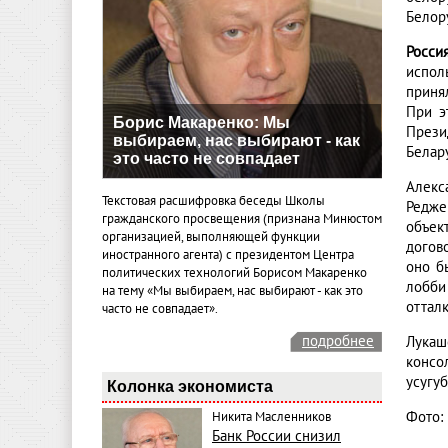
Белор
Росси
испол
приня
При э
Борис Макаренко: Мы
Прези
выбираем, нас выбирают - как
Белар
это часто не совпадает
Алекс
Текстовая расшифровка беседы Школы
Редже
гражданского просвещения (признана Минюстом
объек
организацией, выполняющей функции
догов
иностранного агента) с президентом Центра
оно б
политических технологий Борисом Макаренко
лобби
на тему «Мы выбираем, нас выбирают - как это
отталк
часто не совпадает».
подробнее
Лукаш
консо
усугу
Колонка экономиста
Фото:
Никита Масленников
Банк России снизил