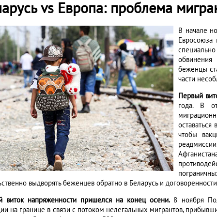
ларусь vs Европа: проблема мигра
В начале н
Евросоюза 
специальн
обвинения 
беженцы ст
части несоб
Первый вит
года. В о
миграцион
оставаться 
чтобы вакц
реадмисси
Афганистана
противодей
пограничн
ьственно выдворять беженцев обратно в Беларусь и договоренности 
й виток напряженности пришелся на конец осени.
8 ноября По
ции на границе в связи с потоком нелегальных мигрантов, прибывш