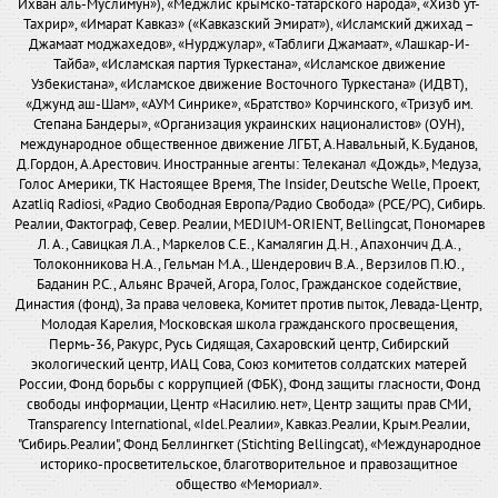
Ихван аль-Муслимун»), «Меджлис крымско-татарского народа», «Хизб ут-
Тахрир», «Имарат Кавказ» («Кавказский Эмират»), «Исламский джихад –
Джамаат моджахедов», «Нурджулар», «Таблиги Джамаат», «Лашкар-И-
Тайба», «Исламская партия Туркестана», «Исламское движение
Узбекистана», «Исламское движение Восточного Туркестана» (ИДВТ),
«Джунд аш-Шам», «АУМ Синрике», «Братство» Корчинского, «Тризуб им.
Степана Бандеры», «Организация украинских националистов» (ОУН),
международное общественное движение ЛГБТ, А.Навальный, К.Буданов,
Д.Гордон, А.Арестович. Иностранные агенты: Телеканал «Дождь», Медуза,
Голос Америки, ТК Настоящее Время, The Insider, Deutsche Welle, Проект,
Azatliq Radiosi, «Радио Свободная Европа/Радио Свобода» (PCE/PC), Сибирь.
Реалии, Фактограф, Север. Реалии, MEDIUM-ORIENT, Bellingcat, Пономарев
Л. А., Савицкая Л.А., Маркелов С.Е., Камалягин Д.Н., Апахончич Д.А.,
Толоконникова Н.А., Гельман М.А., Шендерович В.А., Верзилов П.Ю.,
Баданин Р.С., Альянс Врачей, Агора, Голос, Гражданское содействие,
Династия (фонд), За права человека, Комитет против пыток, Левада-Центр,
Молодая Карелия, Московская школа гражданского просвещения,
Пермь-36, Ракурс, Русь Сидящая, Сахаровский центр, Сибирский
экологический центр, ИАЦ Сова, Союз комитетов солдатских матерей
России, Фонд борьбы с коррупцией (ФБК), Фонд защиты гласности, Фонд
свободы информации, Центр «Насилию.нет», Центр защиты прав СМИ,
Transparency International, «Idel.Реалии», Кавказ.Реалии, Крым.Реалии,
"Сибирь.Реалии", Фонд Беллингкет (Stichting Bellingcat), «Международное
историко-просветительское, благотворительное и правозащитное
общество «Мемориал».