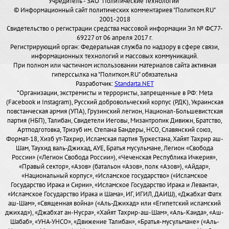
Учредитель - ЗАО "Политические технологии"
© Информационный сайт политических комментариев "Политком.RU"
2001-2018
Свидетельство о регистрации средства массовой информации Эл № ФС77-
69227 от 06 апреля 2017 г.
Регистрирующий орган: Федеральная служба по надзору в сфере связи,
информационных технологий и массовых коммуникаций.
При полном или частичном использовании материалов сайта активная
гиперссылка на "Политком.RU" обязательна
Разработчик:
Standarta.NET
*Организации, экстремисты и террористы, запрещенные в РФ: Meta
(Facebook и Instagram), Русский добровольческий корпус (РДК), Украинская
повстанческая армия (УПА), Грузинский легион, Национал-Большевистская
партия (НБП), Талибан, Свидетели Иеговы, Мизантропик Дивижн, Братство,
Артподготовка, Тризуб им. Степана Бандеры, НСО, Славянский союз,
Формат-18, Хизб ут-Тахрир, Исламская партия Туркестана, Хайят Тахрир аш-
Шам, Таухид валь-Джихад, АУЕ, Братья мусульмане, Легион «Свобода
России» («Легион Свобода России»), «Чеченская Республика Ичкерия»,
«Правый сектор», «Азов» (батальон «Азов», полк «Азов»), «Айдар»,
«Национальный корпус», «Исламское государство» («Исламское
Государство Ирака и Сирии», «Исламское Государство Ирака и Леванта»,
«Исламское Государство Ирака и Шама», ИГ, ИГИЛ, ДАИШ), «Джабхат Фатх
аш-Шам», «Священная война» («Аль-Джихад» или «Египетский исламский
джихад»), «Джабхат ан-Нусра», «Хайят Тахрир-аш-Шам», «Аль-Каида», «Аш-
Шабаб», «УНА-УНСО», «Движение Талибан», «Братья-мусульмане» («Аль-