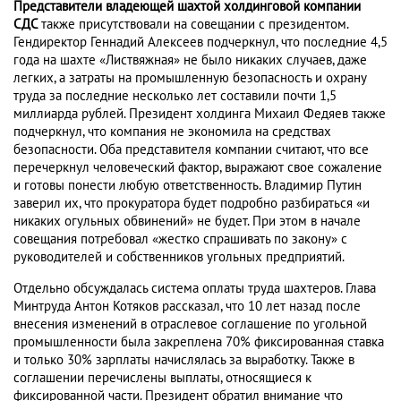
Представители владеющей шахтой холдинговой компании
СДС
также присутствовали на совещании с президентом.
Гендиректор Геннадий Алексеев подчеркнул, что последние 4,5
года на шахте «Листвяжная» не было никаких случаев, даже
легких, а затраты на промышленную безопасность и охрану
труда за последние несколько лет составили почти 1,5
миллиарда рублей. Президент холдинга Михаил Федяев также
подчеркнул, что компания не экономила на средствах
безопасности. Оба представителя компании считают, что все
перечеркнул человеческий фактор, выражают свое сожаление
и готовы понести любую ответственность. Владимир Путин
заверил их, что прокуратора будет подробно разбираться «и
никаких огульных обвинений» не будет. При этом в начале
совещания потребовал «жестко спрашивать по закону» с
руководителей и собственников угольных предприятий.
Отдельно обсуждалась система оплаты труда шахтеров. Глава
Минтруда Антон Котяков рассказал, что 10 лет назад после
внесения изменений в отраслевое соглашение по угольной
промышленности была закреплена 70% фиксированная ставка
и только 30% зарплаты начислялась за выработку. Также в
соглашении перечислены выплаты, относящиеся к
фиксированной части. Президент обратил внимание что