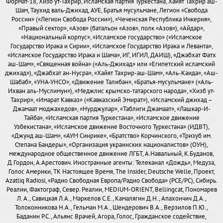
Формат-18, Хизб ут-Тахрир, Исламская партия Туркестана, Хайят Тахрир аш-
Шам, Таухид валь-Джихад, АУЕ, Братья мусульмане, Легион «Свобода
России» («Легион Свобода России»), «Чеченская Республика Ичкерия»,
«Правый сектор», «Азов» (батальон «Азов», полк «Азов»), «Айдар»,
«Национальный корпус», «Исламское государство» («Исламское
Государство Ирака и Сирии», «Исламское Государство Ирака и Леванта»,
«Исламское Государство Ирака и Шама», ИГ, ИГИЛ, ДАИШ), «Джабхат Фатх
аш-Шам», «Священная война» («Аль-Джихад» или «Египетский исламский
джихад»), «Джабхат ан-Нусра», «Хайят Тахрир-аш-Шам», «Аль-Каида», «Аш-
Шабаб», «УНА-УНСО», «Движение Талибан», «Братья-мусульмане» («Аль-
Ихван аль-Муслимун»), «Меджлис крымско-татарского народа», «Хизб ут-
Тахрир», «Имарат Кавказ» («Кавказский Эмират»), «Исламский джихад –
Джамаат моджахедов», «Нурджулар», «Таблиги Джамаат», «Лашкар-И-
Тайба», «Исламская партия Туркестана», «Исламское движение
Узбекистана», «Исламское движение Восточного Туркестана» (ИДВТ),
«Джунд аш-Шам», «АУМ Синрике», «Братство» Корчинского, «Тризуб им.
Степана Бандеры», «Организация украинских националистов» (ОУН),
международное общественное движение ЛГБТ, А.Навальный, К.Буданов,
Д.Гордон, А.Арестович. Иностранные агенты: Телеканал «Дождь», Медуза,
Голос Америки, ТК Настоящее Время, The Insider, Deutsche Welle, Проект,
Azatliq Radiosi, «Радио Свободная Европа/Радио Свобода» (PCE/PC), Сибирь.
Реалии, Фактограф, Север. Реалии, MEDIUM-ORIENT, Bellingcat, Пономарев
Л. А., Савицкая Л.А., Маркелов С.Е., Камалягин Д.Н., Апахончич Д.А.,
Толоконникова Н.А., Гельман М.А., Шендерович В.А., Верзилов П.Ю.,
Баданин Р.С., Альянс Врачей, Агора, Голос, Гражданское содействие,