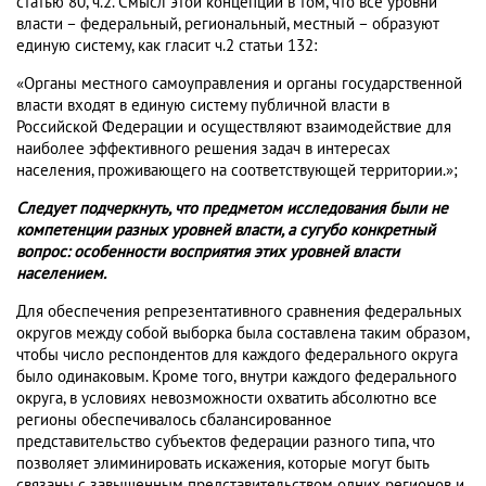
статью 80, ч.2. Смысл этой концепции в том, что все уровни
власти – федеральный, региональный, местный – образуют
единую систему, как гласит ч.2 статьи 132:
«Органы местного самоуправления и органы государственной
власти входят в единую систему публичной власти в
Российской Федерации и осуществляют взаимодействие для
наиболее эффективного решения задач в интересах
населения, проживающего на соответствующей территории.»;
Следует подчеркнуть, что предметом исследования были не
компетенции разных уровней власти, а сугубо конкретный
вопрос: особенности восприятия этих уровней власти
населением.
Для обеспечения репрезентативного сравнения федеральных
округов между собой выборка была составлена таким образом,
чтобы число респондентов для каждого федерального округа
было одинаковым. Кроме того, внутри каждого федерального
округа, в условиях невозможности охватить абсолютно все
регионы обеспечивалось сбалансированное
представительство субъектов федерации разного типа, что
позволяет элиминировать искажения, которые могут быть
связаны с завышенным представительством одних регионов и