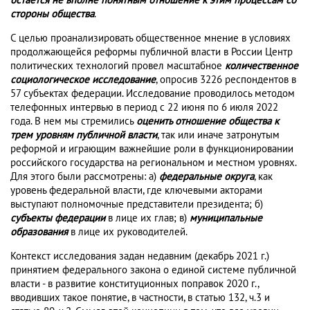
остается не вполне понятным отношение к этим процессам со
стороны общества
.
С целью проанализировать общественное мнение в условиях
продолжающейся реформы публичной власти в России Центр
политических технологий провел масштабное
количественное
социологическое исследование
, опросив 3226 респондентов в
57 субъектах федерации. Исследование проводилось методом
телефонных интервью в период с 22 июня по 6 июля 2022
года. В нем мы стремились
оценить отношение общества к
трем уровням публичной власти
, так или иначе затронутым
реформой и играющим важнейшие роли в функционировании
российского государства на региональном и местном уровнях.
Для этого были рассмотрены: а)
федеральные округа
, как
уровень федеральной власти, где ключевыми акторами
выступают полномочные представители президента; б)
субъекты федерации
в лице их глав; в)
муниципальные
образования
в лице их руководителей.
Контекст исследования задан недавним (декабрь 2021 г.)
принятием федерального закона о единой системе публичной
власти - в развитие конституционных поправок 2020 г.,
вводивших такое понятие, в частности, в статью 132, ч.3 и