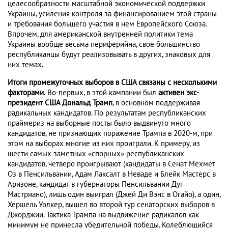
целесообразности масштабной экономической поддержки
Украины, усиления контроля за финансированием этой страны
и требования большего участия в нем Европейского Союза.
Впрочем, для американской внутренней политики тема
Украины вообще весьма периферийна, свое большинство
республиканцы будут реализовывать в других, знаковых для
них темах.
Итоги промежуточных выборов в США связаны с несколькими
факторами.
Во-первых, в этой кампании был
активен экс-
президент США Дональд Трамп
, в основном поддерживая
радикальных кандидатов. По результатам республиканских
праймериз на выборные посты было выдвинуто много
кандидатов, не признающих поражение Трампа в 2020-м, при
этом на выборах многие из них проиграли. К примеру, из
шести самых заметных «спорных» республиканских
кандидатов, четверо проигрывают (кандидаты в Сенат Мехмет
Оз в Пенсильвании, Адам Лаксалт в Неваде и Блейк Мастерс в
Аризоне, кандидат в губернаторы Пенсильвании Дуг
Мастриано), лишь один выиграл (Джей Ди Вэнс в Огайо), а один,
Хершель Уолкер, вышел во второй тур сенаторских выборов в
Джорджии. Тактика Трампа на выдвижение радикалов как
минимум не принесла убедительной победы. Колеблющийся