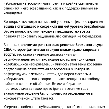
избиратель не воспринимает Трампа и крайне скептически
относится к его возвращению, как и к поддерживаемым им
кандидатам.
Во-вторых, несмотря на высокий уровень инфляции,
страна не
вошла в стагфляцию и сохранила низкий уровень безработицы.
Это не полностью компенсирует инфляцию, но все же
позволяет сохранить ощущение, что ситуация не безнадежна.
В-третьих,
значимую роль сыграло решение Верховного суда
США, которое фактически вернуло штатам право запрещать
аборты
. Это стало значимым достижением для
республиканцев, но сильно подорвало их позиции среди
колеблющихся избирателей. Значимость этой темы косвенно
подтверждена результатами голосования 8 ноября на
референдумах в четырех штатах, где перед массовым
избирателем ставился вопрос о праве женщины на свободу
выбора в вопросе об абортах. Везде избиратели
проголосовали за такое право (ранее в этом же году
аналогичное решение было принято на референдуме в
консервативном штате Канзас).
Уверенная победа республиканцев должна была стать мощным