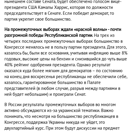
нынешнем составе Сената, будет обеспечено голосом вице-
президента США Камалы Харрис, которая по должности
председательствует в Сенате. Если победит демократ, то
партия укрепит свое большинство.
На промежуточных выборах ждали «красной волны» - почти
разгромной победы Республиканской партии
. На трех из
четырех последних промежуточных выборах большинство в
Конгрессе менялось не в пользу партии президента. Для этого,
казалось бы, были все основания, учитывая инфляцию выше 8%
годовых, высокие цены на бензин и снизившийся до чуть выше
40% рейтинг одобрения президента. Однако результат
оказался куда более мягким для демократов – по состоянию
на конец дня воскресенья республиканцы не обеспечили себе,
казалось, гарантированное большинство в Палате
представителей (в любом случае, разрыв между партиями в
ней будет небольшим) и проиграли Сенат.
В России результаты промежуточных выборов во многом
активно обсуждаются из-за украинской тематики. Важно
понимать, что несмотря на большинство республиканцев в
Конгрессе, поддержка Украины никуда не уйдет, это
двухпартийный курс. При этом будут дискуссии на предмет