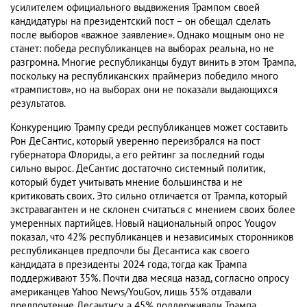
усилителем официального выдвижения Трампом своей
кандидатуры на президентский пост – он обещал сделать
после выборов «важное заявление». Однако мощным оно не
станет: победа республиканцев на выборах реальна, но не
разгромна. Многие республиканцы будут винить в этом Трампа,
поскольку на республиканских праймериз победило много
«трампистов», но на выборах они не показали выдающихся
результатов.
Конкуренцию Трампу среди республиканцев может составить
Рон ДеСантис, который уверенно переизбрался на пост
губернатора Флориды, а его рейтинг за последний годы
сильно вырос. ДеСантис достаточно системный политик,
который будет учитывать мнение большинства и не
критиковать своих. Это сильно отличается от Трампа, который
экстравагантен и не склонен считаться с мнением своих более
умеренных партийцев. Новый национальный опрос Yougov
показал, что 42% республиканцев и независимых сторонников
республиканцев предпочли бы Десантиса как своего
кандидата в президенты 2024 года, тогда как Трампа
поддерживают 35%. Почти два месяца назад, согласно опросу
американцев Yahoo News/YouGov, лишь 35% отдавали
предпочтение Десантису, а 45% поддерживали Трампа.