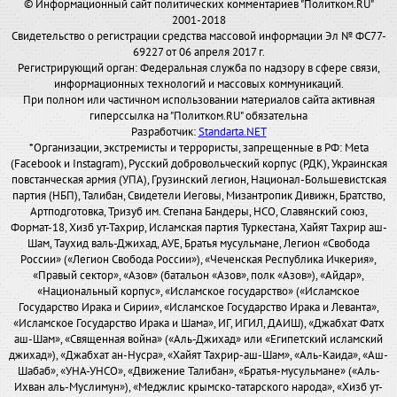
© Информационный сайт политических комментариев "Политком.RU"
2001-2018
Свидетельство о регистрации средства массовой информации Эл № ФС77-
69227 от 06 апреля 2017 г.
Регистрирующий орган: Федеральная служба по надзору в сфере связи,
информационных технологий и массовых коммуникаций.
При полном или частичном использовании материалов сайта активная
гиперссылка на "Политком.RU" обязательна
Разработчик:
Standarta.NET
*Организации, экстремисты и террористы, запрещенные в РФ: Meta
(Facebook и Instagram), Русский добровольческий корпус (РДК), Украинская
повстанческая армия (УПА), Грузинский легион, Национал-Большевистская
партия (НБП), Талибан, Свидетели Иеговы, Мизантропик Дивижн, Братство,
Артподготовка, Тризуб им. Степана Бандеры, НСО, Славянский союз,
Формат-18, Хизб ут-Тахрир, Исламская партия Туркестана, Хайят Тахрир аш-
Шам, Таухид валь-Джихад, АУЕ, Братья мусульмане, Легион «Свобода
России» («Легион Свобода России»), «Чеченская Республика Ичкерия»,
«Правый сектор», «Азов» (батальон «Азов», полк «Азов»), «Айдар»,
«Национальный корпус», «Исламское государство» («Исламское
Государство Ирака и Сирии», «Исламское Государство Ирака и Леванта»,
«Исламское Государство Ирака и Шама», ИГ, ИГИЛ, ДАИШ), «Джабхат Фатх
аш-Шам», «Священная война» («Аль-Джихад» или «Египетский исламский
джихад»), «Джабхат ан-Нусра», «Хайят Тахрир-аш-Шам», «Аль-Каида», «Аш-
Шабаб», «УНА-УНСО», «Движение Талибан», «Братья-мусульмане» («Аль-
Ихван аль-Муслимун»), «Меджлис крымско-татарского народа», «Хизб ут-