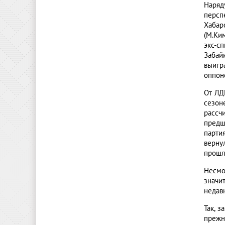
Наряд
персп
Хабар
(М.Ки
экс-с
Забай
выигр
оппон
От ЛД
сезон
рассч
предш
парти
верну
прошл
Несмо
значи
недавн
Так, 
прежн