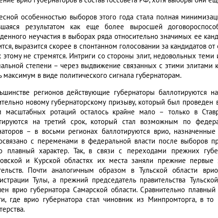
ение врио губернаторов в состав Госсовета РФ, хотя выборы они ещ
есной особенностью выборов этого года стала полная минимизац
вшаяся результатом как еще более выросшей договороспособ
денного неучастия в выборах ряда относительно значимых ее канд
ится, выразится скорее в спонтанном голосовании за кандидатов от
к этому не стремятся. Интриги со стороны элит, недовольных теми 
альной степени – через выдвижение связанных с этими элитами к
ть максимум в виде политического сигнала губернаторам.
ьшинстве регионов действующие губернаторы баллотируются на в
ительно новому губернаторскому призыву, который был проведен 
м масштабных ротаций осталось крайне мало – только в Став
тируются на третий срок, который стал возможным по федер
наторов – в восьми регионах баллотируются врио, назначенны
освязано с переменами в федеральной власти после выборов пр
о плавный характер. Так, в связи с переходами прежних губ
овской и Курской областях их места заняли прежние первые 
тельств. Почти аналогичным образом в Тульской области ври
истрации Тулы, а прежний председатель правительства Тульско
чен врио губернатора Самарской области. Сравнительно плавный
ти, где врио губернатора стал чиновник из Минпромторга, в то
терства.