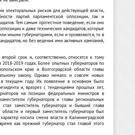
е не выиграли.
ия электоральных рисков для действующей власти,
ности партий парламентской оппозиции, так и
идатов. Тем самым протестное поведение, если оно
 оппозиции и даже технических кандидатов, которые
или иными губернаторами, если и проявляются, то в
андидатов, но без ведения ими активных кампаний,
торой срок и, соответственно, относятся к тому
в 2018-2019 годах. Более опытных губернаторов по
ропольском крае и Волгоградской области главы
альному закону. Однако немало и совсем новых
е в текущем году. Их появление в основном было
езидента и, вразрез с тенденциями прошлых лет,
ернаторов на позиции федеральных министров в
заместители губернаторов и главы региональных
о стал заместитель губернатора и бывший глава
й области и первый заместитель губернатора был
 характер носила смена власти в Калининградской
 время как прежний губернатор стал главой этого