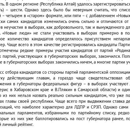
ть. В одном регионе (Республика Алтай) удалось зарегистрироватьс
ть) – шести. Однако здесь было бы неверным считать, что списо
й – четырем в «старом» формате, или пяти – с добавлением «Новых
ски самих кандидатов изменились очень сильно и отличаются от
ев неучастия в выборах, как добровольного, так и вынужденного 
. «Новые люди» не стали участвовать в выборах примерно в по
вое количество кандидатов определялось присутствием непарл
тер. Чаще всего в этом качестве регистрировались кандидаты Парт
отмечены редкие примеры участия кандидатов от партий «Родина»
к партий, участвующих в губернаторских выборах, закончился. По
е в губернаторских выборах закончились ничем, а многие партии уч
сс отбора кандидатов со стороны партий парламентской оппозиции
тку действующим главам, а гораздо чаще свидетельствовал о
жения в губернаторы федеральных фигур – в выборах участвуют 
мерис в Хабаровском крае и В.Плякин в Самарской области) и оди
о из них нельзя назвать реально сильным кандидатом, что уже п
ах главы своей республики. Чаще всего при выдвижении ставка д
изаций, что наиболее характерно для ЛДПР и СРЗП. Однако сами э
нальных парламентов, избранными по партийному списку, редк
орые из них уже баллотировались на пост губернатора ранее, по
й личный рейтинг.