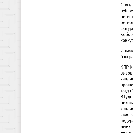
С выд
публи
регис
регио
фигур
выбор
конку
Иными
бэкгр
КПРФ 
вызов
канди
проше
тогда
В.Гуд
резона
канди
своег
лидер
имевш
не см