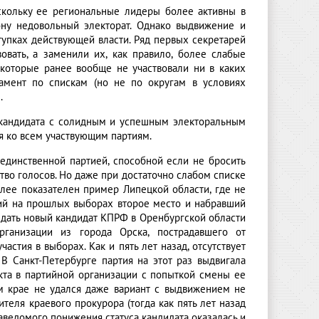
скольку ее региональные лидеры более активны в
ону недовольный электорат. Однако выдвижение и
тупках действующей власти. Ряд первых секретарей
вать, а заменили их, как правило, более слабые
 которые ранее вообще не участвовали ни в каких
ламент по спискам (но не по округам в условиях
.
 кандидата с солидным и успешным электоральным
ся ко всем участвующим партиям.
единственной партией, способной если не бросить
тво голосов. Но даже при достаточно слабом списке
олее показателен пример Липецкой области, где не
ший на прошлых выборах второе место и набравший
здать новый кандидат КПРФ в Оренбургской области
рганизации из города Орска, пострадавшего от
астия в выборах. Как и пять лет назад, отсутствует
В Санкт-Петербурге партия на этот раз выдвигала
икта в партийной организации с попыткой смены ее
ом крае не удался даже вариант с выдвижением не
еля краевого прокурора (тогда как пять лет назад
аведомого понижения статуса кандидата оказалась и