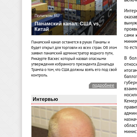
включ
Интер
Политком.RU
оказа
вынуж
Панамский канал: США vs.
прояв
Китай
сами 
миним
Панамский канал останется в руках Панамы и
то ес
будет открыт для торговли из всех стран. Об этом
заявил панамский администратор водного пути,
В бол
Рикаурте Васкес который назвал опасными
относ
утверждения избранного президента Дональда
Трампа о том, что США должны взять его под свой
итога
контроль.
балло
губер
подробнее
взаим
носил
Интервью
Кемер
прави
админ
назна
облас
минис