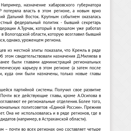
Например, назначение хабаровского губернатора
 потеряла власть в этом регионе, а новым врио
ший Дальний Восток. Крупным событием оказалась
вестный федеральный политик - бывший секретарь
дерации А.Турчак, который в прошлом уже работал
и в Вологодской области, которую возглавил бывший
ся, однако, уроженцем региона.
ев из местной элиты показали, что Кремль в ряде
Об этом свидетельствовали назначения Д.Миляева в
 ранее были главами администраций региональных
вленческую карьеру в этом регионе (а затем после
и, куда они были назначены, только новые главы
шейся партийной системы. Получил свое развитие
 Почти все действующие главы, кроме А.Осипова в
озглавляют ее региональные отделения. Более того,
егиональных политсоветов «Единой России». Прежняя
т. Она не использовалась и в ряде регионов, где в
идатов (например, в Астраханской области).
м – почти во всех регионах оно составляет четыре