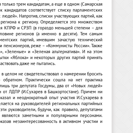
я только трем кандидатам, а еще в одном (Самарская
к кандидатов соответствует списку парламентских
 людей». Напротив, списки участвующих партий, как
 региона к региону. Определяется это множеством
для КПРФ и СРЗП (в гораздо меньшей степени – для
ловине регионов (а именно в десяти). Тем самым
аментских партий, имевшим зачастую технический
ии пенсионеров, реже – «Коммунисты России». Также
, «Зеленые» и «Зеленая альтернатива». И на этом
пытки «Яблока» и некоторых других партий принять
аствовать даже не пытались.
 в целом не свидетельствовал о намерении бросить
б обратном. Практически сошла на нет практика
лишь три депутата Госдумы, два от «Новых людей»
н от ЛДПР (И.Сухарев в Башкортостане). Причем ни
оказал и неоднократный опыт участия И.Сухарева в
елается на руководителей региональных партийных
ти руководители, будучи, как правило, депутатами
о являются заметными и популярными персонами.
казав незаинтересованность в активном участии и