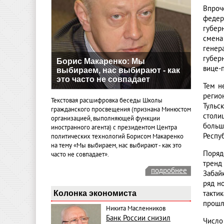
Впроч
федер
губер
смена
генер
губер
Борис Макаренко: Мы
вице-
выбираем, нас выбирают - как
это часто не совпадает
Тем н
регио
Текстовая расшифровка беседы Школы
Тульс
гражданского просвещения (признана Минюстом
столи
организацией, выполняющей функции
больш
иностранного агента) с президентом Центра
Респу
политических технологий Борисом Макаренко
на тему «Мы выбираем, нас выбирают - как это
Поряд
часто не совпадает».
тренд
подробнее
Забай
ряд н
Колонка экономиста
такти
прошл
Никита Масленников
Банк России снизил
Число