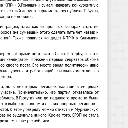
ма КПРФ В.Ромашкин сумел навязать конкурентную
е известный депутат парламента республики П.Букач,
рации не добился.
гистрацию, тогда как на прошлых выборах этого не
озов (не сумевший этого сделать пять лет назад) и
ении). Также появился кандидат КПРФ в Калмыкии
ред выборами не только в Санкт-Петербурге, но и
гим кандидатом. Прежний первый секретарь обкома
о своего поста. Его место занял политически явно
 было уровня и работающий начальником отдела в
атора.
ли, но в некоторых регионах наличие в ее рядах
участие. Примечательно, что партия отказалась от
 область, В.Гартунг) или до недавнего времени были
ует в выборах в одном из своих опорных регионов –
сто). К этому разряду можно отнести и Мурманскую
 раз не выдвинула никого. Кроме того, СРЗП не стала
 прежнем главе республики.