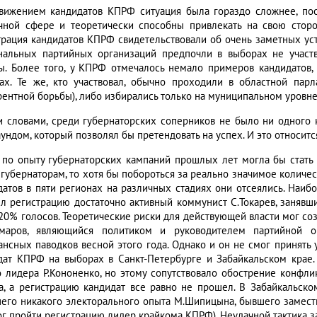
вижением кандидатов КПРФ ситуация была гораздо сложнее, по
чной сфере и теоретически способны привлекать на свою стор
трация кандидатов КПРФ свидетельствовали об очень заметных ус
нальных партийных организаций предпочли в выборах не участво
ы. Более того, у КПРФ отмечалось немало примеров кандидатов,
ах. Те же, кто участвовал, обычно проходили в областной пар
рентной борьбы), либо избирались только на муниципальном уровне
 словами, среди губернаторских соперников не было ни одного
аундом, который позволял бы претендовать на успех. И это относит
по опыту губернаторских кампаний прошлых лет могла бы стать 
 губернаторам, то хотя бы побороться за реально значимое количес
датов в пяти регионах на различных стадиях они отсеялись. Наиб
л регистрацию достаточно активный коммунист С.Токарев, заняв
 20% голосов. Теоретические риски для действующей власти мог со
омаров, являющийся политиком и руководителем партийной о
нсных паводков весной этого года. Однако и он не смог принять уч
дат КПРФ на выборах в Санкт-Петербурге и Забайкальском крае. 
о лидера Р.Кононенко, но этому сопутствовало обострение конфл
а, а регистрацию кандидат все равно не прошел. В Забайкальск
его никакого электорального опыта М.Шипицына, бывшего заместит
ог пройти регистрацию лидер крайкома КПРФ). Неудачной тактика з