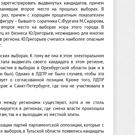
зарегистрировать выдвинутых кандидатов, причем
занявшая второе место на прошлых выборах. В
й раз, причем с хорошим процентным показателем
 фигуру – бывшего соратника С.Фургала М.Сидорова,
 второе место на выборах мэра этого города. В
ец из бизнеса Ю.Григорьев, неожиданно для многих
в региона. Ю.Григорьев считался наиболее опасным
.
ских выборах. К тому же она в этом электоральном
тала выдвигать своего кандидата в этом регионе,
частия в выборах в Оренбургской области (как и в
и был). Однако в ЛДПР не было случаев, чтобы эта
твует о согласованной позиции. Кроме того, ЛДПР
рае и Санкт-Петербурге, где она не участвовала в
и между регионами существуют, хотя и не столь
ируется в регионах, где смена власти произошла
гам, так и к выходцам из местной элиты.
изации партий парламентской оппозиции, которые с
х выборов, в Тульской области появились кандидаты