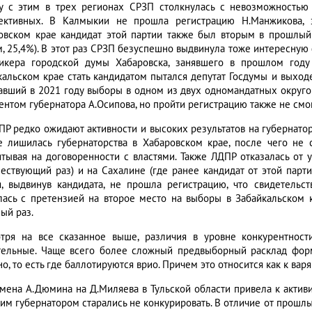
у с этим в трех регионах СРЗП столкнулась с невозможностью 
ективных. В Калмыкии не прошла регистрацию Н.Манжикова, 
овском крае кандидат этой партии также был вторым в прошлы
м, 25,4%). В этот раз СРЗП безуспешно выдвинула тоже интересную
пикера городской думы Хабаровска, занявшего в прошлом году
кальском крае стать кандидатом пытался депутат Госдумы и выход
авший в 2021 году выборы в одном из двух одномандатных округо
ентом губернатора А.Осипова, но пройти регистрацию также не смог
ПР редко ожидают активности и высоких результатов на губернатор
е лишилась губернаторства в Хабаровском крае, после чего не с
итывая на договоренности с властями. Также ЛДПР отказалась от у
ествующий раз) и на Сахалине (где ранее кандидат от этой парти
я, выдвинув кандидата, не прошла регистрацию, что свидетельс
лась с претензией на второе место на выборы в Забайкальском к
ый раз.
тря на все сказанное выше, различия в уровне конкурентност
тельные. Чаще всего более сложный предвыборный расклад форм
о, то есть где баллотируются врио. Причем это относится как к варя
замена А.Дюмина на Д.Миляева в Тульской области привела к актив
им губернатором старались не конкурировать. В отличие от прошлы