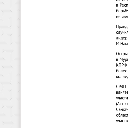
в Рес
борьб
не яв
Правд
случи
лидер
М.Нам
Остры
в Мур
КПРФ 
более
колле
СРЗП 
влият
участ
(Астр
Санкт
област
участв