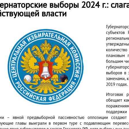
бернаторские выборы 2024 г.: сла
йствующей власти
Губернатор
субъектов
региональн
утвержден
количеств
плановым п
большим чис
губернатор
выборов в 
заменами, 
2019 годах.
Итоговая 
обещает ка
поражениям
поддержки
ми – явной предвыборной пассивностью оппозиции создают 
вующие главы выиграли в первом туре с подавляющим перевесо