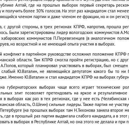
публике Алтай, где на прошлых выборах первый секретарь реско
у и получить более 30% голосов. На этот раз кандидатом стал мене
ляющийся членом партии и даже членом ее фракции, но и он регист
а, с другой стороны, в трех регионах КПРФ, напротив, прошла ре
лось. Были зарегистрированы лидер вологодских коммунистов А.Мор
 хабаровских коммунистов П.Перевезенцев (в аналогичном полож
руев, но возрастной и не имеющий опыта участия в выборах.
й конфликт в партийном руководстве осложнил положение КПРФ пе
манской области. Там КПРФ смогла пройти регистрацию, но с дру
А.Попов, который планировал участвовать в выборах, был смещен с
 слабый Ю.Ваталин, не являющийся депутатом какого бы то ни
дже. Именно Ю.Ваталин и стал кандидатом КПРФ на выборах губерн
на губернаторских выборах чаще всего играет технические ро
ельных элит позволяет претендовать на яркое и результативное 
ия в выборах как раз в тех регионах, где у нее есть (Челябинская
аханская область, О.Шеин) сильные лидеры. Также партия не участв
-Петербурге (на прошлых выборах там Н.Тихонова заняла второе ме
ь, где в прошлый раз партия выдвигала слабого кандидата, а в этот
овать в выборах в Республике Алтай, но она этого не делала и при