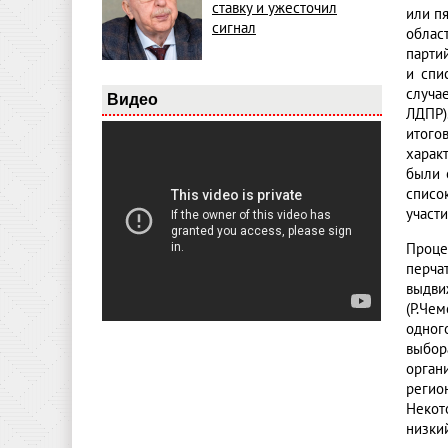
ставку и ужесточил
или пя
сигнал
облас
парти
и спи
случа
Видео
ЛДПР)
итого
харак
были 
списо
участи
Проце
перча
выдви
(Р.Че
одног
выбор
орган
регио
Некот
низки