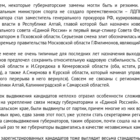
ем, некоторые губернаторские замены могли быть и резкими. 
альным министром спорта не создало преемственности – ЛДПР
натора стал заместитель генерального прокурора РФ, курировав
 власти в Республике Алтай, главой которой был назначен из
ального совета «Единой России» и первый вице-спикер Совета Фе
натором в Псковской области. Серьезная смена элит обозначилась 
премьер правительства Московской области Г.Филимонов, являющий
е менее не очень типичные для последних лет назначения выходц
нов предпочел сохранить относительную кадровую стабильность. 
кой области и И.Середюка в Кемеровской области (оба, кстати,
ц), а также А.Смирнова в Курской области, который начинал упра
ого перерыва в него вернулся). Совсем не связаны с регионам
блики Алтай, Калининградской и Самарской областей.
ок выдвижения кандидатов неплохо отразил особенности сложив
 на укрепление связи между губернаторами и «Единой Россией».
кальском крае, были выдвинуты от партии, причем многие из них в
овых врио, едва заняв этот пост, уже успели стать секретарями р
ка самовыдвижения губернаторов, таким образом, почти сошла на не
ый раз те же губернаторы выдвигались в качестве независимых канд
 зарегистрированных кандидатов тоже выглядит весьма стандартны