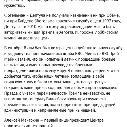
мужество».
Фогельман и Дептула не получали назначений ни при Обаме,
ни при Байдене (Фогельман закончил службу еще в 1997 году,
Дептула – в 2010-м), поэтому их рекомендации могли быть
авторитетными для Трампа и Хегсета. И, похоже, лоббистская
кампания достигла цели.
В октябре Вильсбах был возвращен на действительную службу
и выдвинут на пост начальника штаба ВВС. Министр ВВС Трой
Мейнк заявил, что он «опытный летчик, прошедший боевые
испытания, и имеет опыт руководства боевыми
подразделениями по всему миру. Я полностью уверен, что он
добьется того, чтобы наши летчики воплощали в себе
воинскую этику и были готовы защищать нашу страну и
сохранять наше превосходство над любыми противниками».
Правда, с учетом переменчивости Трампа неизвестно, не
вспомнят ли генералу Вильсбаху вновь при случае его
прежние высказывания, политкорректные при предыдущей
администрации и неприемлемые при нынешней.
Алексей Макаркин — первый вице-президент Центра
политических технологий