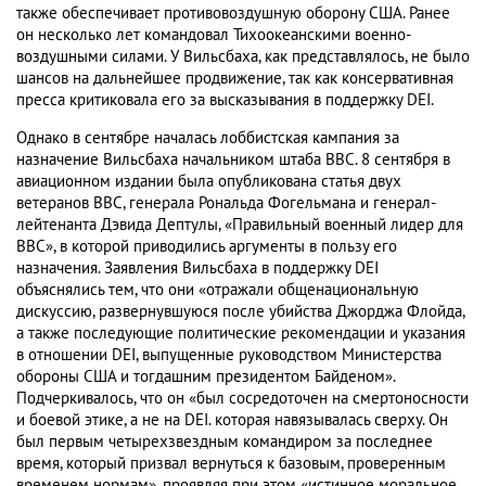
также обеспечивает противовоздушную оборону США. Ранее
он несколько лет командовал Тихоокеанскими военно-
воздушными силами. У Вильсбаха, как представлялось, не было
шансов на дальнейшее продвижение, так как консервативная
пресса критиковала его за высказывания в поддержку DEI.
Однако в сентябре началась лоббистская кампания за
назначение Вильсбаха начальником штаба ВВС. 8 сентября в
авиационном издании была опубликована статья двух
ветеранов ВВС, генерала Рональда Фогельмана и генерал-
лейтенанта Дэвида Дептулы, «Правильный военный лидер для
ВВС», в которой приводились аргументы в пользу его
назначения. Заявления Вильсбаха в поддержку DEI
объяснялись тем, что они «отражали общенациональную
дискуссию, развернувшуюся после убийства Джорджа Флойда,
а также последующие политические рекомендации и указания
в отношении DEI, выпущенные руководством Министерства
обороны США и тогдашним президентом Байденом».
Подчеркивалось, что он «был сосредоточен на смертоносности
и боевой этике, а не на DEI. которая навязывалась сверху. Он
был первым четырехзвездным командиром за последнее
время, который призвал вернуться к базовым, проверенным
временем нормам», проявляя при этом «истинное моральное