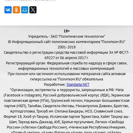
18+
Учредитель - ЗАО "Политические технологии"
© Информационный сайт политических комментариев "Политком.RU"
2001-2018
Свидетельство о регистрации средства массовой информации Эл № ФС77-
69227 от 06 апреля 2017 г.
Регистрирующий орган: Федеральная служба по надзору в сфере связи,
информационных технологий и массовых коммуникаций.
При полном или частичном использовании материалов сайта активная
гиперссылка на "Политком.RU" обязательна
Разработчик:
Standarta.NET
*Организации, экстремисты и террористы, запрещенные в РФ: Meta
(Facebook и Instagram), Русский добровольческий корпус (РДК), Украинская
повстанческая армия (УПА), Грузинский легион, Национал-Большевистская
партия (НБП), Талибан, Свидетели Иеговы, Мизантропик Дивижн, Братство,
Артподготовка, Тризуб им. Степана Бандеры, НСО, Славянский союз,
Формат-18, Хизб ут-Тахрир, Исламская партия Туркестана, Хайят Тахрир аш-
Шам, Таухид валь-Джихад, АУЕ, Братья мусульмане, Легион «Свобода
России» («Легион Свобода России»), «Чеченская Республика Ичкерия»,
«Правый сектор», «Азов» (батальон «Азов», полк «Азов»), «Айдар»,