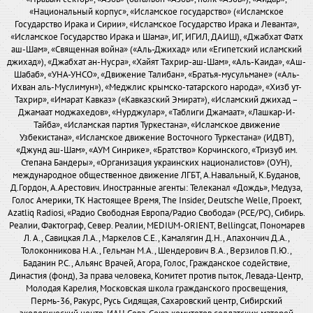
«Национальный корпус», «Исламское государство» («Исламское
Государство Ирака и Сирии», «Исламское Государство Ирака и Леванта»,
«Исламское Государство Ирака и Шама», ИГ, ИГИЛ, ДАИШ), «Джабхат Фатх
аш-Шам», «Священная война» («Аль-Джихад» или «Египетский исламский
джихад»), «Джабхат ан-Нусра», «Хайят Тахрир-аш-Шам», «Аль-Каида», «Аш-
Шабаб», «УНА-УНСО», «Движение Талибан», «Братья-мусульмане» («Аль-
Ихван аль-Муслимун»), «Меджлис крымско-татарского народа», «Хизб ут-
Тахрир», «Имарат Кавказ» («Кавказский Эмират»), «Исламский джихад –
Джамаат моджахедов», «Нурджулар», «Таблиги Джамаат», «Лашкар-И-
Тайба», «Исламская партия Туркестана», «Исламское движение
Узбекистана», «Исламское движение Восточного Туркестана» (ИДВТ),
«Джунд аш-Шам», «АУМ Синрике», «Братство» Корчинского, «Тризуб им.
Степана Бандеры», «Организация украинских националистов» (ОУН),
международное общественное движение ЛГБТ, А.Навальный, К.Буданов,
Д.Гордон, А.Арестович. Иностранные агенты: Телеканал «Дождь», Медуза,
Голос Америки, ТК Настоящее Время, The Insider, Deutsche Welle, Проект,
Azatliq Radiosi, «Радио Свободная Европа/Радио Свобода» (PCE/PC), Сибирь.
Реалии, Фактограф, Север. Реалии, MEDIUM-ORIENT, Bellingcat, Пономарев
Л. А., Савицкая Л.А., Маркелов С.Е., Камалягин Д.Н., Апахончич Д.А.,
Толоконникова Н.А., Гельман М.А., Шендерович В.А., Верзилов П.Ю.,
Баданин Р.С., Альянс Врачей, Агора, Голос, Гражданское содействие,
Династия (фонд), За права человека, Комитет против пыток, Левада-Центр,
Молодая Карелия, Московская школа гражданского просвещения,
Пермь-36, Ракурс, Русь Сидящая, Сахаровский центр, Сибирский