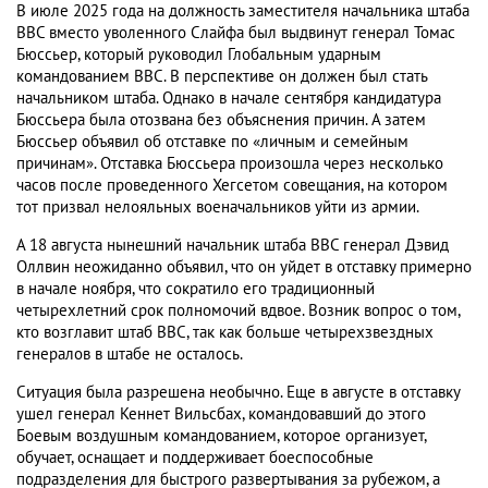
В июле 2025 года на должность заместителя начальника штаба
ВВС вместо уволенного Слайфа был выдвинут генерал Томас
Бюссьер, который руководил Глобальным ударным
командованием ВВС. В перспективе он должен был стать
начальником штаба. Однако в начале сентября кандидатура
Бюссьера была отозвана без объяснения причин. А затем
Бюссьер объявил об отставке по «личным и семейным
причинам». Отставка Бюссьера произошла через несколько
часов после проведенного Хегсетом совещания, на котором
тот призвал нелояльных военачальников уйти из армии.
А 18 августа нынешний начальник штаба ВВС генерал Дэвид
Оллвин неожиданно объявил, что он уйдет в отставку примерно
в начале ноября, что сократило его традиционный
четырехлетний срок полномочий вдвое. Возник вопрос о том,
кто возглавит штаб ВВС, так как больше четырехзвездных
генералов в штабе не осталось.
Ситуация была разрешена необычно. Еще в августе в отставку
ушел генерал Кеннет Вильсбах, командовавший до этого
Боевым воздушным командованием, которое организует,
обучает, оснащает и поддерживает боеспособные
подразделения для быстрого развертывания за рубежом, а