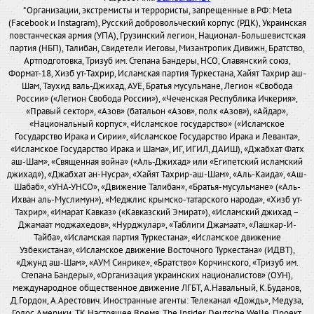
*Организации, экстремисты и террористы, запрещенные в РФ: Meta
(Facebook и Instagram), Русский добровольческий корпус (РДК), Украинская
повстанческая армия (УПА), Грузинский легион, Национал-Большевистская
партия (НБП), Талибан, Свидетели Иеговы, Мизантропик Дивижн, Братство,
Артподготовка, Тризуб им. Степана Бандеры, НСО, Славянский союз,
Формат-18, Хизб ут-Тахрир, Исламская партия Туркестана, Хайят Тахрир аш-
Шам, Таухид валь-Джихад, АУЕ, Братья мусульмане, Легион «Свобода
России» («Легион Свобода России»), «Чеченская Республика Ичкерия»,
«Правый сектор», «Азов» (батальон «Азов», полк «Азов»), «Айдар»,
«Национальный корпус», «Исламское государство» («Исламское
Государство Ирака и Сирии», «Исламское Государство Ирака и Леванта»,
«Исламское Государство Ирака и Шама», ИГ, ИГИЛ, ДАИШ), «Джабхат Фатх
аш-Шам», «Священная война» («Аль-Джихад» или «Египетский исламский
джихад»), «Джабхат ан-Нусра», «Хайят Тахрир-аш-Шам», «Аль-Каида», «Аш-
Шабаб», «УНА-УНСО», «Движение Талибан», «Братья-мусульмане» («Аль-
Ихван аль-Муслимун»), «Меджлис крымско-татарского народа», «Хизб ут-
Тахрир», «Имарат Кавказ» («Кавказский Эмират»), «Исламский джихад –
Джамаат моджахедов», «Нурджулар», «Таблиги Джамаат», «Лашкар-И-
Тайба», «Исламская партия Туркестана», «Исламское движение
Узбекистана», «Исламское движение Восточного Туркестана» (ИДВТ),
«Джунд аш-Шам», «АУМ Синрике», «Братство» Корчинского, «Тризуб им.
Степана Бандеры», «Организация украинских националистов» (ОУН),
международное общественное движение ЛГБТ, А.Навальный, К.Буданов,
Д.Гордон, А.Арестович. Иностранные агенты: Телеканал «Дождь», Медуза,
Голос Америки, ТК Настоящее Время, The Insider, Deutsche Welle, Проект,