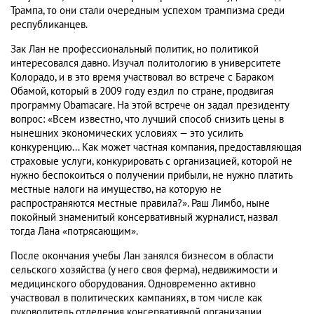
Трампа, то они стали очередным успехом трампизма среди
республиканцев.
Зак Лан не профессиональный политик, но политикой
интересовался давно. Изучал политологию в университете
Колорадо, и в это время участвовал во встрече с Бараком
Обамой, который в 2009 году ездил по стране, продвигая
программу Obamacare. На этой встрече он задал президенту
вопрос: «Всем известно, что лучший способ снизить цены в
нынешних экономических условиях — это усилить
конкуренцию... Как может частная компания, предоставляющая
страховые услуги, конкурировать с организацией, которой не
нужно беспокоиться о получении прибыли, не нужно платить
местные налоги на имущество, на которую не
распространяются местные правила?». Раш Лимбо, ныне
покойный знаменитый консервативный журналист, назвал
тогда Лана «потрясающим».
После окончания учебы Лан занялся бизнесом в области
сельского хозяйства (у него своя ферма), недвижимости и
медицинского оборудования. Одновременно активно
участвовал в политических кампаниях, в том числе как
руководитель отделения консервативной организации