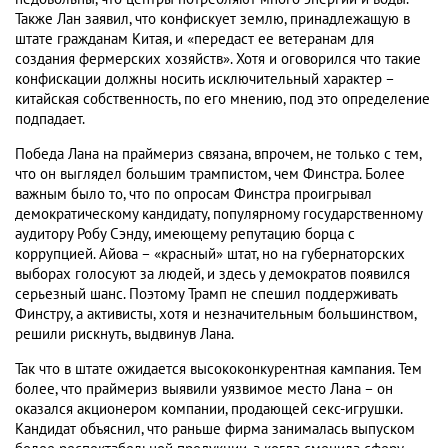
Также Лан заявил, что конфискует землю, принадлежащую в
штате гражданам Китая, и «передаст ее ветеранам для
создания фермерских хозяйств». Хотя и оговорился что такие
конфискации должны носить исключительный характер –
китайская собственность, по его мнению, под это определение
подпадает.
Победа Лана на праймериз связана, впрочем, не только с тем,
что он выглядел большим трампистом, чем Финстра. Более
важным было то, что по опросам Финстра проигрывал
демократическому кандидату, популярному государственному
аудитору Робу Сэнду, имеющему репутацию борца с
коррупцией. Айова – «красный» штат, но на губернаторских
выборах голосуют за людей, и здесь у демократов появился
серьезный шанс. Поэтому Трамп не спешил поддерживать
Финстру, а активисты, хотя и незначительным большинством,
решили рискнуть, выдвинув Лана.
Так что в штате ожидается высококонкурентная кампания. Тем
более, что праймериз выявили уязвимое место Лана – он
оказался акционером компании, продающей секс-игрушки.
Кандидат объяснил, что раньше фирма занималась выпуском