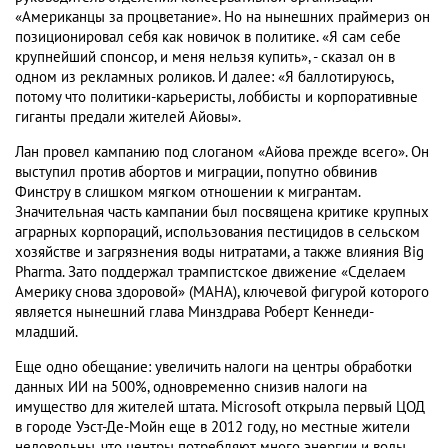
«Американцы за процветание». Но на нынешних праймериз он
позиционировал себя как новичок в политике. «Я сам себе
крупнейший спонсор, и меня нельзя купить», - сказал он в
одном из рекламных роликов. И далее: «Я баллотируюсь,
потому что политики-карьеристы, лоббисты и корпоративные
гиганты предали жителей Айовы».
Лан провел кампанию под слоганом «Айова прежде всего». Он
выступил против абортов и миграции, попутно обвинив
Финстру в слишком мягком отношении к мигрантам.
Значительная часть кампании был посвящена критике крупных
аграрных корпораций, использования пестицидов в сельском
хозяйстве и загрязнения воды нитратами, а также влияния Big
Pharma. Зато поддержал трампистское движение «Сделаем
Америку снова здоровой» (MAHA), ключевой фигурой которого
является нынешний глава Минздрава Роберт Кеннеди-
младший.
Еще одно обещание: увеличить налоги на центры обработки
данных ИИ на 500%, одновременно снизив налоги на
имущество для жителей штата. Microsoft открыла первый ЦОД
в городе Уэст-Де-Мойн еще в 2012 году, но местные жители
недовольны, что центры потребляют много энергии и воды.