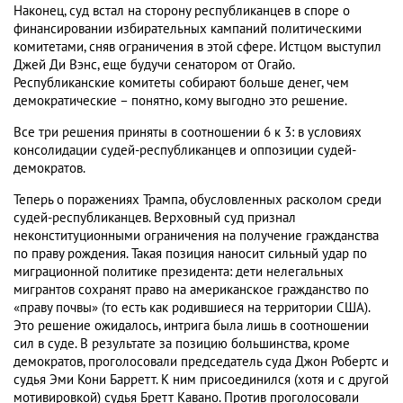
Наконец, суд встал на сторону республиканцев в споре о
финансировании избирательных кампаний политическими
комитетами, сняв ограничения в этой сфере. Истцом выступил
Джей Ди Вэнс, еще будучи сенатором от Огайо.
Республиканские комитеты собирают больше денег, чем
демократические – понятно, кому выгодно это решение.
Все три решения приняты в соотношении 6 к 3: в условиях
консолидации судей-республиканцев и оппозиции судей-
демократов.
Теперь о поражениях Трампа, обусловленных расколом среди
судей-республиканцев. Верховный суд признал
неконституционными ограничения на получение гражданства
по праву рождения. Такая позиция наносит сильный удар по
миграционной политике президента: дети нелегальных
мигрантов сохранят право на американское гражданство по
«праву почвы» (то есть как родившиеся на территории США).
Это решение ожидалось, интрига была лишь в соотношении
сил в суде. В результате за позицию большинства, кроме
демократов, проголосовали председатель суда Джон Робертс и
судья Эми Кони Барретт. К ним присоединился (хотя и с другой
мотивировкой) судья Бретт Кавано. Против проголосовали