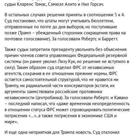
судьи Кларенс Томас, Сэмюэл Алито и Нил Горсач.
В остальных случаях решения приняты в соотношении 5 к 4.
Суд постановил, что штаты могут учитывать бюллетени,
отправленные по почте до дня выборов, но поступившие
позже (Трамп – убежденный сторонник сокращения права на
почтовое голосование). За голосовали Робертс и Барретт.
Также судьи запретили президенту увольнять без объяснения
причин членов совета управляющих Федеральной резервной
системы (он ранее уволил Лизу Кук, но решение не вступило в
силу). Таким образом суд отделил ФРС от независимых
агентств, сохранив в ее отношении прежние нормы. ФРС
остается самостоятельной структурой, что не нравится ни
Трампу, ни радикальной части консерваторов (кстати, их
аргументы заимствовали российские противники
независимости Центробанка). За голосовали Робертс и Кавано
– последний написал, что «даже временная неопределенность
в отношении статуса ФРС может спровоцировать политические
потрясения <…>, а также потрясения в экономике США и
мире».
И еще одна неприятная для Трампа новость. Суд отклонил