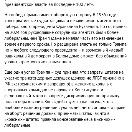
президентской власти за последние 100 лет».
Но победа Трампа имеет оборотную сторону. В 1935 году
консервативные судьи защищали независимость агентств от
либерального президента Франклина Рузвельта. По состоянию
на 2024 год руководящие сотрудники агентств были более
либеральны, чем Трамп (даже немалая часть его назначенцев
времен первого срока). Но расширена власть не только Трампа,
но и любого следующего президента – и возможный «левый
радикальный демократ» в Белом доме сможет без объяснений
уволить трамповских назначенцев.
Еще один успех Трампа – суд признал, что запреты штатов на
участие трансгендерных девушек (движение ЛГБТ признано в
РФ экстремистским и запрещено) в женских школьных
спортивных командах не нарушают Конституцию и
федеральный закон о запрете дискриминации по признаку
пола в образовании. Здесь действует та же логика, что в
наиболее важном решении суда нынешнего состава – о праве
на аборт: решения должны принимать штаты. Так что в
«красных» штатах правила консервативные, а в «синих» -
либеральные.