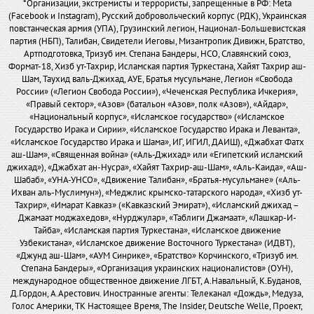
*Организации, экстремисты и террористы, запрещенные в РФ: Meta
(Facebook и Instagram), Русский добровольческий корпус (РДК), Украинская
повстанческая армия (УПА), Грузинский легион, Национал-Большевистская
партия (НБП), Талибан, Свидетели Иеговы, Мизантропик Дивижн, Братство,
Артподготовка, Тризуб им. Степана Бандеры, НСО, Славянский союз,
Формат-18, Хизб ут-Тахрир, Исламская партия Туркестана, Хайят Тахрир аш-
Шам, Таухид валь-Джихад, АУЕ, Братья мусульмане, Легион «Свобода
России» («Легион Свобода России»), «Чеченская Республика Ичкерия»,
«Правый сектор», «Азов» (батальон «Азов», полк «Азов»), «Айдар»,
«Национальный корпус», «Исламское государство» («Исламское
Государство Ирака и Сирии», «Исламское Государство Ирака и Леванта»,
«Исламское Государство Ирака и Шама», ИГ, ИГИЛ, ДАИШ), «Джабхат Фатх
аш-Шам», «Священная война» («Аль-Джихад» или «Египетский исламский
джихад»), «Джабхат ан-Нусра», «Хайят Тахрир-аш-Шам», «Аль-Каида», «Аш-
Шабаб», «УНА-УНСО», «Движение Талибан», «Братья-мусульмане» («Аль-
Ихван аль-Муслимун»), «Меджлис крымско-татарского народа», «Хизб ут-
Тахрир», «Имарат Кавказ» («Кавказский Эмират»), «Исламский джихад –
Джамаат моджахедов», «Нурджулар», «Таблиги Джамаат», «Лашкар-И-
Тайба», «Исламская партия Туркестана», «Исламское движение
Узбекистана», «Исламское движение Восточного Туркестана» (ИДВТ),
«Джунд аш-Шам», «АУМ Синрике», «Братство» Корчинского, «Тризуб им.
Степана Бандеры», «Организация украинских националистов» (ОУН),
международное общественное движение ЛГБТ, А.Навальный, К.Буданов,
Д.Гордон, А.Арестович. Иностранные агенты: Телеканал «Дождь», Медуза,
Голос Америки, ТК Настоящее Время, The Insider, Deutsche Welle, Проект,