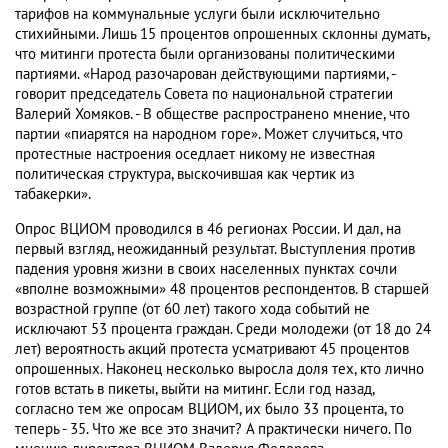
тарифов на коммунальные услуги были исключительно
стихийными. Лишь 15 процентов опрошенных склонны думать,
что митинги протеста были организованы политическими
партиями. «Народ разочарован действующими партиями, -
говорит председатель Совета по национальной стратегии
Валерий Хомяков. - В обществе распространено мнение, что
партии «пиарятся на народном горе». Может случиться, что
протестные настроения оседлает никому не известная
политическая структура, выскочившая как чертик из
табакерки».
Опрос ВЦИОМ проводился в 46 регионах России. И дал, на
первый взгляд, неожиданный результат. Выступления против
падения уровня жизни в своих населенных пунктах сочли
«вполне возможными» 48 процентов респондентов. В старшей
возрастной группе (от 60 лет) такого хода событий не
исключают 53 процента граждан. Среди молодежи (от 18 до 24
лет) вероятность акций протеста усматривают 45 процентов
опрошенных. Наконец несколько выросла доля тех, кто лично
готов встать в пикеты, выйти на митинг. Если год назад,
согласно тем же опросам ВЦИОМ, их было 33 процента, то
теперь - 35. Что же все это значит? А практически ничего. По