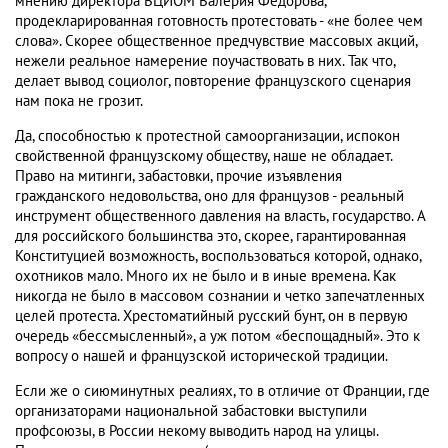
мнению директора ВЦИОМ Валерия Федорова,
продекларированная готовность протестовать - «не более чем
слова». Скорее общественное предчувствие массовых акций,
нежели реальное намерение поучаствовать в них. Так что,
делает вывод социолог, повторение французского сценария
нам пока не грозит.
Да, способностью к протестной самоорганизации, испокон
свойственной французскому обществу, наше не обладает.
Право на митинги, забастовки, прочие изъявления
гражданского недовольства, оно для французов - реальный
инструмент общественного давления на власть, государство. А
для российского большинства это, скорее, гарантированная
Конституцией возможность, воспользоваться которой, однако,
охотников мало. Много их не было и в иные времена. Как
никогда не было в массовом сознании и четко запечатленных
целей протеста. Хрестоматийный русский бунт, он в первую
очередь «бессмысленный», а уж потом «беспощадный». Это к
вопросу о нашей и французской исторической традиции.
Если же о сиюминутных реалиях, то в отличие от Франции, где
организаторами национальной забастовки выступили
профсоюзы, в России некому выводить народ на улицы.