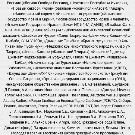
России» («Легион Свобода России»), «Чеченская Республика Ичкерия»,
«Правый сектор», «Азов» (батальон «Азов», полк «Азов»), «Айдар»,
«Национальный корпус», «Исламское государство» («Исламское
Государство Ирака и Сирии», «Исламское Государство Ирака и Леванта»,
«Исламское Государство Ирака и Шама», ИГ, ИГИЛ, ДАИШ), «Джабхат Фатх
аш-Шам», «Священная война» («Аль-Джихад» или «Египетский исламский
джихад»), «Джабхат ан-Нусра», «Хайят Тахрир-аш-Шам», «Аль-Каида», «Аш-
Шабаб», «УНА-УНСО», «Движение Талибан», «Братья-мусульмане» («Аль-
Ихван аль-Муслимун»), «Меджлис крымско-татарского народа», «Хизб ут-
Тахрир», «Имарат Кавказ» («Кавказский Эмират»), «Исламский джихад –
Джамаат моджахедов», «Нурджулар», «Таблиги Джамаат», «Лашкар-И-
Тайба», «Исламская партия Туркестана», «Исламское движение
Узбекистана», «Исламское движение Восточного Туркестана» (ИДВТ),
«Джунд аш-Шам», «АУМ Синрике», «Братство» Корчинского, «Тризуб им.
Степана Бандеры», «Организация украинских националистов» (ОУН),
международное общественное движение ЛГБТ, А.Навальный, К.Буданов,
Д.Гордон, А.Арестович. Иностранные агенты: Телеканал «Дождь», Медуза,
Голос Америки, ТК Настоящее Время, The Insider, Deutsche Welle, Проект,
Azatliq Radiosi, «Радио Свободная Европа/Радио Свобода» (PCE/PC), Сибирь.
Реалии, Фактограф, Север. Реалии, MEDIUM-ORIENT, Bellingcat, Пономарев
Л. А., Савицкая Л.А., Маркелов С.Е., Камалягин Д.Н., Апахончич Д.А.,
Толоконникова Н.А., Гельман М.А., Шендерович В.А., Верзилов П.Ю.,
Баданин Р.С., Альянс Врачей, Агора, Голос, Гражданское содействие,
Династия (фонд), За права человека, Комитет против пыток, Левада-Центр,
Молодая Карелия, Московская школа гражданского просвещения,