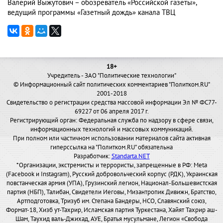
Валерий Выжутович – обозреватель «Российской газеты»,
ведущий программы «Газетный дождь» канала ТВЦ
18+
Учредитель - ЗАО "Политические технологии"
© Информационный сайт политических комментариев "Политком.RU"
2001-2018
Свидетельство о регистрации средства массовой информации Эл № ФС77-
69227 от 06 апреля 2017 г.
Регистрирующий орган: Федеральная служба по надзору в сфере связи,
информационных технологий и массовых коммуникаций.
При полном или частичном использовании материалов сайта активная
гиперссылка на "Политком.RU" обязательна
Разработчик:
Standarta.NET
*Организации, экстремисты и террористы, запрещенные в РФ: Meta
(Facebook и Instagram), Русский добровольческий корпус (РДК), Украинская
повстанческая армия (УПА), Грузинский легион, Национал-Большевистская
партия (НБП), Талибан, Свидетели Иеговы, Мизантропик Дивижн, Братство,
Артподготовка, Тризуб им. Степана Бандеры, НСО, Славянский союз,
Формат-18, Хизб ут-Тахрир, Исламская партия Туркестана, Хайят Тахрир аш-
Шам, Таухид валь-Джихад, АУЕ, Братья мусульмане, Легион «Свобода