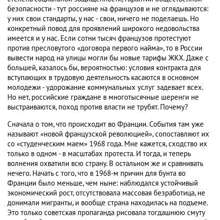
безопасности - тут россияне на французов и не оглядываются:
у них свои стандарты, у нас - свои, ничего не поделаешь. Но
конкретный повод для проявлений широкого недовольства
имеется и у нас. Если сотни тысяч французов протестуют
против пресловутого «договора первого найма», то в России
вывести народ на улицы могли бы новые тарифы ЖКХ. Даже с
большей, казалось бы, вероятностью: условия контракта для
вступающих в трудовую деятельность касаются в основном
молодежи - удорожание коммунальных услуг задевает всех.
Но нет, российские граждане в многотысячные шеренги не
выстраиваются, поход против власти не трубят. Почему?
Сначала о том, что происходит во Франции. События там уже
называют «новой французской революцией», сопоставляют их
со «студенческим маем» 1968 года. Мне кажется, сходство их
только в одном - в масштабах протеста. И тогда, и теперь
волнения охватили всю страну. В остальном же и сравнивать
нечего. Начать с того, что в 1968-м причин для бунта во
Франции было меньше, чем ныне: наблюдался устойчивый
экономический рост, отсутствовала массовая безработица, не
донимали мигранты, и вообще страна находилась на подъеме.
Это только советская пропаганда рисовала тогдашнюю смуту