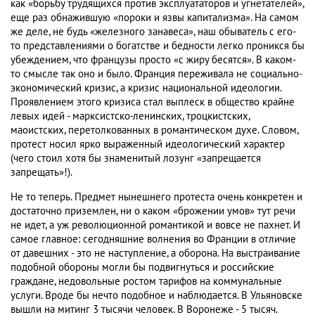
как «борьбу трудящихся против эксплуататоров и угнетателей»,
еще раз обнажившую «пороки и язвы капитализма». На самом
же деле, не будь «железного занавеса», наш обыватель с его-
то представлениями о богатстве и бедности легко проникся бы
убеждением, что французы просто «с жиру бесятся». В каком-
то смысле так оно и было. Франция переживала не социально-
экономический кризис, а кризис национальной идеологии.
Проявлением этого кризиса стал выплеск в общество крайне
левых идей - марксистско-ленинских, троцкистских,
маоистских, перетолкованных в романтическом духе. Словом,
протест носил ярко выраженный идеологический характер
(чего стоил хотя бы знаменитый лозунг «запрещается
запрещать»!).
Не то теперь. Предмет нынешнего протеста очень конкретен и
достаточно приземлен, ни о каком «брожении умов» тут речи
не идет, а уж революционной романтикой и вовсе не пахнет. И
самое главное: сегодняшние волнения во Франции в отличие
от давешних - это не наступление, а оборона. На выстраивание
подобной обороны могли бы подвигнуться и российские
граждане, недовольные ростом тарифов на коммунальные
услуги. Вроде бы нечто подобное и наблюдается. В Ульяновске
вышли на митинг 3 тысячи человек. В Воронеже - 5 тысяч.