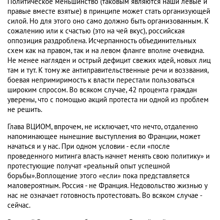
Политическое меньшинство (таковым являются наши левые и
правые вместе взятые) в принципе может стать организующей
силой. Но для этого оно само должно быть организованным. К
сожалению или к счастью (это на чей вкус), российская
оппозиция раздроблена. Исчерпанность объединительных
схем как на правом, так и на левом фланге вполне очевидна.
Не менее нагляден и острый дефицит свежих идей, новых лиц
там и тут. К тому же антиправительственные речи и воззвания,
боевая непримиримость к власти перестали пользоваться
широким спросом. Во всяком случае, 42 процента граждан
уверены, что с помощью акций протеста ни одной из проблем
не решить.
Глава ВЦИОМ, впрочем, не исключает, что нечто, отдаленно
напоминающее нынешние выступления во Франции, может
начаться и у нас. При одном условии - если «после
проведенного митинга власть начнет менять свою политику» и
протестующие получат «реальный опыт успешной
борьбы».Воплощение этого «если» пока представляется
маловероятным. Россия - не Франция. Недовольство жизнью у
нас не означает готовность протестовать. Во всяком случае -
сейчас.