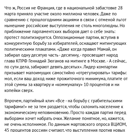
Что ж, Россия не Франция, где в национальной забастовке 28
марта приняло участие около миллиона человек. Даже по
сравнению с прошлогодними акциями в связи с отменой льгот
нынешние российские выступления не столь многолюдны. Но
приближение парламентских выборов дает о себе знать:
протест политизируется. Оппозиционные партии, вступив в
конкурентную борьбу за избирателей, оснащают митингующих
политическими плакатами. «Даже когда правил Мамай, он
забирал одну десятую часть - десятину, - просвещает народ
глава КПРФ Геннадий Зюганов на митинге в Москве. - А сейчас,
по сути дела, забирают девять десятых». Лидер компартии
призывает малоимущих самостийно «отрегулировать» тарифы:
мол, если ваш доход ниже прожиточного минимума, платите от
этой суммы за квартиру и «коммуналку» 10 процентов и ни
копейки сверх.
Впрочем, партийный клич «Все - на борьбу с грабительскими
тарифами!» не за тем раздается, чтобы склонить население к
экономическому неповиновению. Просто каждая партия перед
выборами хочет набрать очки. Желание понятное, но, кажется,
не очень исполнимое. По данным мартовского опроса ВЦИОМ,
45 процентов россиян считают, что выступления против новых