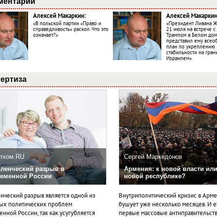
ментарии
Алексей Макаркин:
Алексей Макаркин
«В польской партии «Право и
«Президент Ливана 
справедливость» раскол. Что это
21 июля на встрече 
означает?»
Трампом в Белом до
представил ему все
план по укреплению
стабильности на гран
Израилем»
ертиза
тком.RU
Сергей Маркедонов
ленческий разрыв в
Армения: к новой власти или
еменной России
новой республике?
нческий разрыв является одной из
Внутриполитический кризис в Арм
ых политических проблем
бушует уже несколько месяцев. И 
нной России, так как усугубляется
первые массовые антиправительст