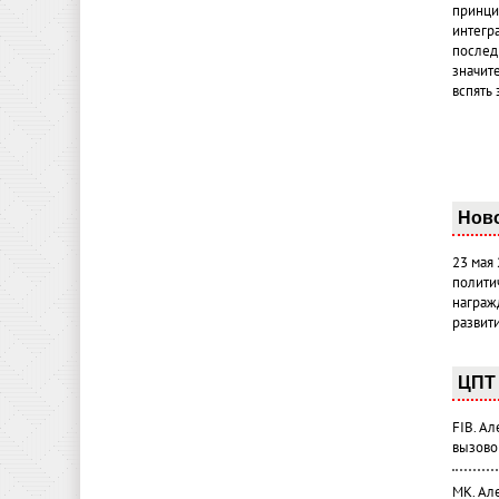
принци
интегр
послед
значит
вспять 
Нов
23 мая
полити
награж
развит
ЦПТ 
FIB. А
вызово
МК. Ал