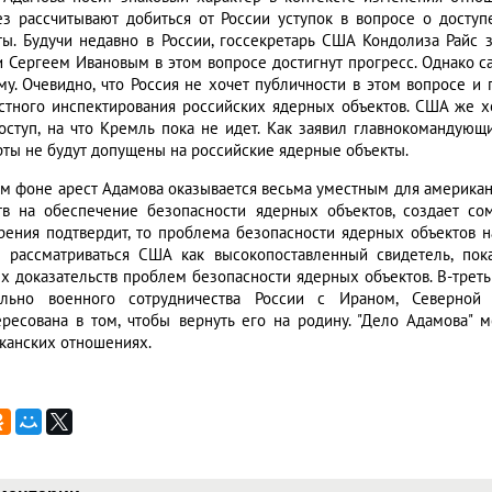
ез рассчитывают добиться от России уступок в вопросе о досту
ты. Будучи недавно в России, госсекретарь США Кондолиза Райс 
и Сергеем Ивановым в этом вопросе достигнут прогресс. Однако с
ему. Очевидно, что Россия не хочет публичности в этом вопросе и
стного инспектирования российских ядерных объектов. США же хо
оступ, на что Кремль пока не идет. Как заявил главнокомандую
рты не будут допущены на российские ядерные объекты.
ом фоне арест Адамова оказывается весьма уместным для американ
тв на обеспечение безопасности ядерных объектов, создает с
рения подтвердит, то проблема безопасности ядерных объектов н
 рассматриваться США как высокопоставленный свидетель, пока
х доказательств проблем безопасности ядерных объектов. В-трет
ельно военного сотрудничества России с Ираном, Северной 
ересована в том, чтобы вернуть его на родину. "Дело Адамова" 
канских отношениях.