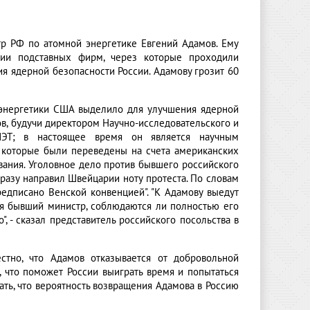
р РФ по атомной энергетике Евгений Адамов. Ему
нии подставных фирм, через которые проходили
я ядерной безопасности России. Адамову грозит 60
 энергетики США выделило для улучшения ядерной
ов, будучи директором Научно-исследовательского и
КИЭТ; в настоящее время он является научным
, которые были переведены на счета американских
вания. Уголовное дело против бывшего российского
разу направил Швейцарии ноту протеста. По словам
предписано Венской конвенцией". "К Адамову выедут
тся бывший министр, соблюдаются ли полностью его
", - сказал представитель российского посольства в
стно, что Адамов отказывается от добровольной
, что поможет России выиграть время и попытаться
ать, что вероятность возвращения Адамова в Россию