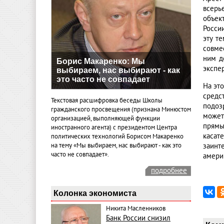
всерь
объек
Росси
эту т
совме
ним д
Борис Макаренко: Мы
экспе
выбираем, нас выбирают - как
это часто не совпадает
На эт
средс
Текстовая расшифровка беседы Школы
подоз
гражданского просвещения (признана Минюстом
может
организацией, выполняющей функции
прямы
иностранного агента) с президентом Центра
касат
политических технологий Борисом Макаренко
на тему «Мы выбираем, нас выбирают - как это
заинт
часто не совпадает».
амери
подробнее
Колонка экономиста
Никита Масленников
Банк России снизил