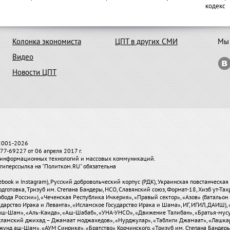
кодекс
Колонка экономиста
ЦПТ в других СМИ
Мы 
Видео
Новости ЦПТ
 2001-2026
7-69227 от 06 апреля 2017 г.
и, информационных технологий и массовых коммуникаций.
гиперссылка на "Политком.RU" обязательна
ebook и Instagram), Русский добровольческий корпус (РДК), Украинская повстанческа
одготовка, Тризуб им. Степана Бандеры, НСО, Славянский союз, Формат-18, Хизб ут-Та
бода России»), «Чеченская Республика Ичкерия», «Правый сектор», «Азов» (батальон 
сударство Ирака и Леванта», «Исламское Государство Ирака и Шама», ИГ, ИГИЛ, ДАИШ
-аш-Шам», «Аль-Каида», «Аш-Шабаб», «УНА-УНСО», «Движение Талибан», «Братья-мус
«Исламский джихад – Джамаат моджахедов», «Нурджулар», «Таблиги Джамаат», «Лашка
Джунд аш-Шам», «АУМ Синрике», «Братство» Корчинского, «Тризуб им. Степана Банде