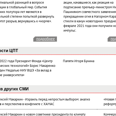
пиальной разницей в вопросе
акции, начавшиеся, как реакция на
ации в глобальный мир. События
подписание премьер-министром Н
них полутора лет являются в
Пашиняном совместного заявления
ельной степени попыткой развернуть
прекращении огня в Нагорном Кара
этот разрыв, вернувшись к «норме».
стихли в канун новогодних празднес
феврале 2021 года они получили н
импульс.
подробнее
по
ости ЦПТ
 2022 года Президент Фонда «Центр
Памяти Игоря Бунина
ческих технологий» Борис Макаренко
ден Медалью НИУ ВШЭ «За вклад в
ие университета»
в других СМИ
лексей Макаркин - Израиль перед непростым выбором: анализ
«Новая 
в и перспектив в конфликте с ХАМАС
реформ
ексей Макаркин о новом советнике президента по климату
Коммерс