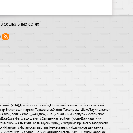
в социальных сетях
я армия (УПА), Грузинский легион, Национал-Большевистская партия
хрир, Исламская партия Туркестана, Хайят Тахрир аш-Шам, Таухид валь-
«Азов», полк «Азов»), «Айдар», «Национальный корпус», «Исламское
), «Джабхат Фатх аш-Шам», «Священная война» («Аль-Джихад» или
ульмане» («Аль-Ихван аль-Муслимун»), «Меджлис крымско-татарского
р-И-Тайба», «Исламская партия Туркестана», «Исламское движение
ры», «Организация украинских националистов» (ОУН), международное