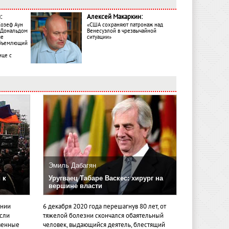
:
Алексей Макаркин:
Жозеф Аун
«США сохраняют патронаж над
с Дональдом
Венесуэлой в чрезвычайной
ме
ситуации»
объемлющий
ице с
Эмиль Дабагян
 к
Уругваец Табаре Васкес: хирург на
вершине власти
ении
6 декабря 2020 года перешагнув 80 лет, от
если
тяжелой болезни скончался обаятельный
венные
человек, выдающийся деятель, блестящий