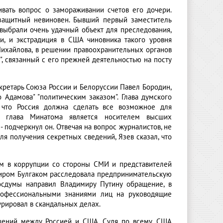
вать вопрос о замораживании счетов его дочери.
дзащитный невиновен. Бывший первый заместитель
выбрали очень удачный объект для преследования,
и, и экстрадиция в США чиновника такого уровня
Михайлова, в решении правоохранительных органов
", связанный с его прежней деятельностью на посту
кретарь Союза России и Белоруссии Павел Бородин,
 Адамова" "политическим заказом". Глава думского
, что Россия должна сделать все возможное для
й глава Минатома является носителем высших
 подчеркнул он. Отвечая на вопрос журналистов, не
я получения секретных сведений, Язев сказал, что
ям в коррупции со стороны СМИ и представителей
имиром Булгаком расследовала предпринимательскую
Госдумы направил Владимиру Путину обращение, в
рофессиональными знаниями лиц на руководящие
урировал в скандальных делах.
ошений между Россией и США. Судя по всему, США