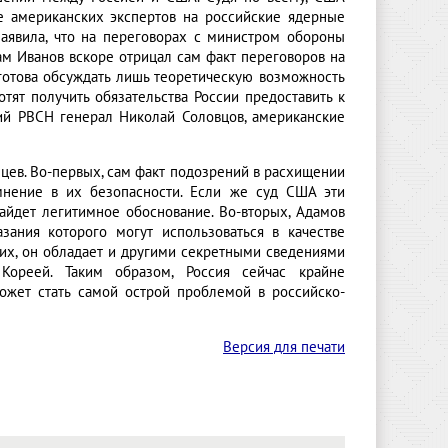
пе американских экспертов на российские ядерные
заявила, что на переговорах с министром обороны
ам Иванов вскоре отрицал сам факт переговоров на
 готова обсуждать лишь теоретическую возможность
тят получить обязательства России предоставить к
щий РВСН генерал Николай Соловцов, американские
цев. Во-первых, сам факт подозрений в расхищении
омнение в их безопасности. Если же суд США эти
айдет легитимное обоснование. Во-вторых, Адамов
зания которого могут использоваться в качестве
ьих, он обладает и другими секретными сведениями
Кореей. Таким образом, Россия сейчас крайне
может стать самой острой проблемой в российско-
Версия для печати