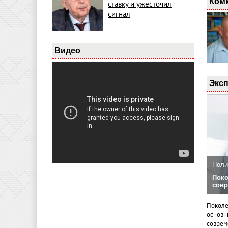
Ком
ставку и ужесточил
сигнал
Видео
Эксп
Поли
Поко
совр
Поколе
основн
совреме