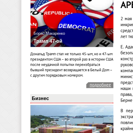
АР
2 мая
инкри
средс
Борис Макаренко
лет т
Трамп 47-ой
Е. Ад
безоп
Дональд Трамп стал не только 45-ым, но и 47-ым
конст
президентом США – во второй раз в истории США
руков
после неудачной попытки переизбраться
бывший президент возвращается в Белый Дом –
компа
с другим порядковым номером.
минис
предс
подробнее
наши 
права
Бизнес
Берне
В пер
экстр
повли
крайн