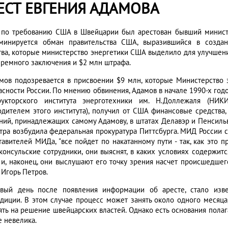
ЕСТ ЕВГЕНИЯ АДАМОВА
 по требованию США в Швейцарии был арестован бывший минист
минируется обман правительства США, выразившийся в созда
тва, которые министерство энергетики США выделило для улучшени
юремного заключения и $2 млн штрафа.
амов подозревается в присвоении $9 млн, которые Министерство
асности России. По мнению обвинения, Адамов в начале 1990-х год
рукторского института энерготехники им. Н.Доллежаля (НИ
одителем этого института), получил от США финансовые средства
ний, принадлежащих самому Адамову, в штатах Делавэр и Пенсиль
тра возбудила федеральная прокуратура Питтсбурга. МИД России с
тавителей МИДа, "все пойдет по накатанному пути - так, как это 
консульские сотрудники, они выяснят, в каких условиях содержи
, и, наконец, они выслушают его точку зрения насчет происшедшего
 Игорь Петров.
вый день после появления информации об аресте, стало изве
адиции. В этом случае процесс может занять около одного месяца
ять на решение швейцарских властей. Однако есть основания полаг
е невелика.