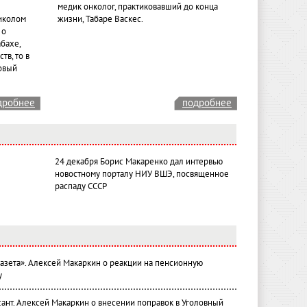
медик онколог, практиковавший до конца
иколом
жизни, Табаре Васкес.
 о
бахе,
тв, то в
овый
дробнее
подробнее
24 декабря Борис Макаренко дал интервью
новостному порталу НИУ ВШЭ, посвященное
распаду СССР
газета». Алексей Макаркин о реакции на пенсионную
у
ант. Алексей Макаркин о внесении поправок в Уголовный