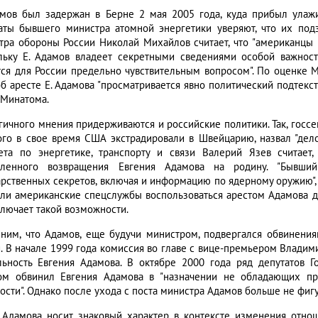
амов был задержан в Берне 2 мая 2005 года, куда прибыл улажи
аты бывшего министра атомной энергетики уверяют, что их по
тра обороны России Николай Михайлов считает, что "американцы 
льку Е. Адамов владеет секретными сведениями особой важност
тся для России предельно чувствительным вопросом". По оценке 
б аресте Е. Адамова "просматривается явно политический подтекст
 Минатома.
гичного мнения придерживаются и российские политики. Так, госсе
ого в свое время США экстрадировали в Швейцарию, назвал "дело
ета по энергетике, транспорту и связи Валерий Язев считает
ленного возвращения Евгения Адамова на родину. "Бывши
арственных секретов, включая и информацию по ядерному оружию", -
 ли американские спецслужбы воспользоваться арестом Адамова дл
ключает такой возможности.
ним, что Адамов, еще будучи министром, подвергался обвинени
и. В начале 1999 года комиссия во главе с вице-премьером Влад
льность Евгения Адамова. В октябре 2000 года ряд депутатов 
ом обвинил Евгения Адамова в "назначении не обладающих п
ости". Однако после ухода с поста министра Адамов больше не фиг
 Адамова носит знаковый характер в контексте изменения отн