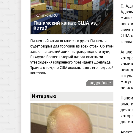
Е. Ад
Адвок
Политком.RU
минис
Панамский канал: США vs.
поско
Китай
являе
США о
Панамский канал останется в руках Панамы и
главы
будет открыт для торговли из всех стран. Об этом
Анало
заявил панамский администратор водного пути,
Рикаурте Васкес который назвал опасными
котор
утверждения избранного президента Дональда
комит
Трампа о том, что США должны взять его под свой
немед
контроль.
госуд
могут
подробнее
не ис
Интервью
Напом
власт
деяте
котор
должн
Арест