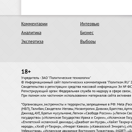
Комментарии
Интервью
Аналитика
Бизнес
Экспертиза
Выборы
18+
Учредитель - ЗАО "Политические технологии"
© Информационный сайт политических комментариев "Политком.RU"
Свидетельство о регистрации средства массовой информации Эл № ФС7
Регистрирующий орган: Федеральная служба по надзору в сфере связ
При полном или частичном использовании материалов сайта активная 
*Организации, экстремисты и террористы, запрещенные в РФ: Meta (Fac
(НБП), Талибан, Свидетели Иеговы, Мизантропик Дивижн, Братство, Артп
Джихад, АУЕ, Братья мусульмане, Легион «Свобода России» («Легион Сво
государство» («Исламское Государство Ирака и Сирии», «Исламское Го
«Египетский исламский джихад»), «Джабхат ан-Нусра», «Хайят Тахрир
народа», «Хизб ут-Тахрир», «Имарат Кавказ» («Кавказский Эмират»), 
Узбекистана», «Исламское движение Восточного Туркестана» (ИДВТ), «