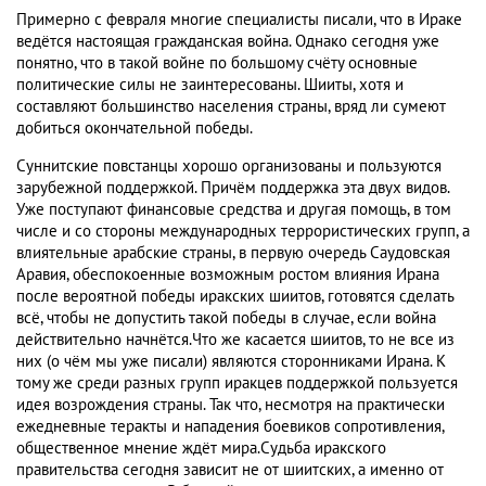
Примерно с февраля многие специалисты писали, что в Ираке
ведётся настоящая гражданская война. Однако сегодня уже
понятно, что в такой войне по большому счёту основные
политические силы не заинтересованы. Шииты, хотя и
составляют большинство населения страны, вряд ли сумеют
добиться окончательной победы.
Суннитские повстанцы хорошо организованы и пользуются
зарубежной поддержкой. Причём поддержка эта двух видов.
Уже поступают финансовые средства и другая помощь, в том
числе и со стороны международных террористических групп, а
влиятельные арабские страны, в первую очередь Саудовская
Аравия, обеспокоенные возможным ростом влияния Ирана
после вероятной победы иракских шиитов, готовятся сделать
всё, чтобы не допустить такой победы в случае, если война
действительно начнётся.Что же касается шиитов, то не все из
них (о чём мы уже писали) являются сторонниками Ирана. К
тому же среди разных групп иракцев поддержкой пользуется
идея возрождения страны. Так что, несмотря на практически
ежедневные теракты и нападения боевиков сопротивления,
общественное мнение ждёт мира.Судьба иракского
правительства сегодня зависит не от шиитских, а именно от