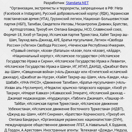
Разработчик:
Standarta.NET
*Организации, экстремисты и террористы, запрещенные в РФ: Meta
(Facebook и Instagram), Русский добровольческий корпус (РДК), Украинская
повстанческая армия (УПА), Грузинский легион, Национал-Большевистская
партия (НБП), Талибан, Свидетели Иеговы, Мизантропик Дивижн, Братство,
Артподготовка, Тризуб им. Степана Бандеры, НСО, Славянский союз,
Формат-18, Хизб ут-Тахрир, Исламская партия Туркестана, Хайят Тахрир аш-
Шам, Таухид валь-Джихад, АУЕ, Братья мусульмане, Легион «Свобода
России» («Легион Свобода России»), «Чеченская Республика Ичкерия»,
«Правый сектор», «Азов» (батальон «Азов», полк «Азов»), «Айдар»,
«Национальный корпус», «Исламское государство» («Исламское
Государство Ирака и Сирии», «Исламское Государство Ирака и Леванта»,
«Исламское Государство Ирака и Шама», ИГ, ИГИЛ, ДАИШ), «Джабхат Фатх
аш-Шам», «Священная война» («Аль-Джихад» или «Египетский исламский
джихад»), «Джабхат ан-Нусра», «Хайят Тахрир-аш-Шам», «Аль-Каида», «Аш-
Шабаб», «УНА-УНСО», «Движение Талибан», «Братья-мусульмане» («Аль-
Ихван аль-Муслимун»), «Меджлис крымско-татарского народа», «Хизб ут-
Тахрир», «Имарат Кавказ» («Кавказский Эмират»), «Исламский джихад –
Джамаат моджахедов», «Нурджулар», «Таблиги Джамаат», «Лашкар-И-
Тайба», «Исламская партия Туркестана», «Исламское движение
Узбекистана», «Исламское движение Восточного Туркестана» (ИДВТ),
«Джунд аш-Шам», «АУМ Синрике», «Братство» Корчинского, «Тризуб им.
Степана Бандеры», «Организация украинских националистов» (ОУН),
международное общественное движение ЛГБТ, А.Навальный, К.Буданов,
Д.Гордон, А.Арестович. Иностранные агенты: Телеканал «Дождь», Медуза,