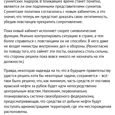
суннитских лидеров. В ближайшее время станет понятно,
являются ли они подлинными представителями суннитов.
Суннитские политики согласились с новым кабинетом, а это
значит, что теперь им предстоит доказать свою легитимность,
убедив повстанцев прекратить сопротивление.
Пока новый кабинет исполняет скорее символические
функции. Реально контролировать ситуацию в стране, а тем
более справиться с повстанцами он не способен. В него даже
не входят министры внутренних дел и обороны. (Разногласия
по поводу того, кто займёт эти посты, оказались столь сильны,
что стороны решили пока вовсе никого не назначать на эти
должности.)
Правда, некоторая надежда на то, что в будущем правительству
удастся решить хотя бы некоторые задачи, сохраняется – всё-
таки было решено, что, как минимум, часть средств от поставок
иракской нефти за рубеж будет идти непосредственно
центральным властям. Напомним, первоначально
планировалась система своеобразного федерализма,
предусматривающая, что средства от добычи нефти будут
поступать администрациям территорий, где эти месторождения
расположены.