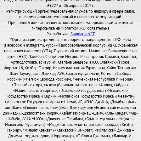
Свидетельство о регистрации средства массовой информации Эл № ФС77-
69227 от 06 апреля 2017 г.
Регистрирующий орган: Федеральная служба по надзору в сфере связи,
информационных технологий и массовых коммуникаций.
При полном или частичном использовании материалов сайта активная
гиперссылка на "Политком.RU" обязательна
Разработчик:
Standarta.NET
*Организации, экстремисты и террористы, запрещенные в РФ: Meta
(Facebook и Instagram), Русский добровольческий корпус (РДК), Украинская
повстанческая армия (УПА), Грузинский легион, Национал-Большевистская
партия (НБП), Талибан, Свидетели Иеговы, Мизантропик Дивижн, Братство,
Артподготовка, Тризуб им. Степана Бандеры, НСО, Славянский союз,
Формат-18, Хизб ут-Тахрир, Исламская партия Туркестана, Хайят Тахрир аш-
Шам, Таухид валь-Джихад, АУЕ, Братья мусульмане, Легион «Свобода
России» («Легион Свобода России»), «Чеченская Республика Ичкерия»,
«Правый сектор», «Азов» (батальон «Азов», полк «Азов»), «Айдар»,
«Национальный корпус», «Исламское государство» («Исламское
Государство Ирака и Сирии», «Исламское Государство Ирака и Леванта»,
«Исламское Государство Ирака и Шама», ИГ, ИГИЛ, ДАИШ), «Джабхат Фатх
аш-Шам», «Священная война» («Аль-Джихад» или «Египетский исламский
джихад»), «Джабхат ан-Нусра», «Хайят Тахрир-аш-Шам», «Аль-Каида», «Аш-
Шабаб», «УНА-УНСО», «Движение Талибан», «Братья-мусульмане» («Аль-
Ихван аль-Муслимун»), «Меджлис крымско-татарского народа», «Хизб ут-
Тахрир», «Имарат Кавказ» («Кавказский Эмират»), «Исламский джихад –
Джамаат моджахедов», «Нурджулар», «Таблиги Джамаат», «Лашкар-И-