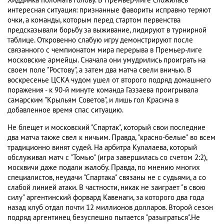
Хиддинка поломать голову. В Премьер-лиге сложилась
интересная ситуация: признанные фавориты исправно теряют
очки, а команды, которым перед стартом первенства
предсказывали борьбу за выживание, лидируют в турнирной
таблице. Откровенно слабую игру демонстрируют после
связанного с чемпионатом мира перерыва в Премьер-лиге
московские армейцы. Сначала они умудрились проиграть на
своем поле "Ростову", а затем два матча свели вничью. В
воскресенье ЦСКА чудом ушел от второго подряд домашнего
поражения - к 90-й минуте команда Газзаева проигрывала
самарским "Крыльям Советов", и лишь гол Красича в
добавленное время спас ситуацию.
Не блещет и московский "Спартак", который свои последние
два матча также свел к ничьим. Правда, "красно-белые" во всем
традиционно винят судей. На арбитра Кулалаева, который
обслуживал матч с "Томью" (игра завершилась со счетом 2:2),
москвичи даже подали жалобу. Правда, по мнению многих
специалистов, неудачи "Спартака" связаны не с судьями, а со
слабой линией атаки. В частности, никак не заиграет "в свою
силу" аргентинский форвард Кавенаги, за которого два года
назад клуб отдал почти 12 миллионов долларов. Второй сезон
подряд аргентинец безуспешно пытается "разыграться".Не