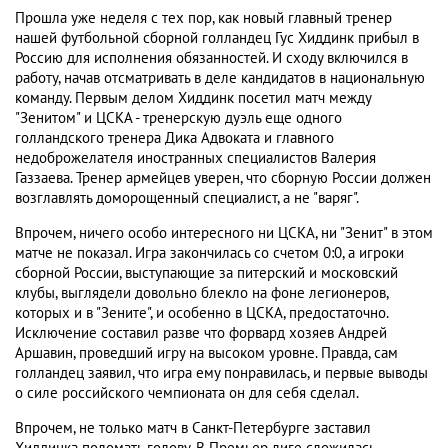
Прошла уже неделя с тех пор, как новый главный тренер
нашей футбольной сборной голландец Гус Хиддинк прибыл в
Россию для исполнения обязанностей. И сходу включился в
работу, начав отсматривать в деле кандидатов в национальную
команду. Первым делом Хиддинк посетил матч между
"Зенитом" и ЦСКА - тренерскую дуэль еще одного
голландского тренера Дика Адвоката и главного
недоброжелателя иностранных специалистов Валерия
Газзаева. Тренер армейцев уверен, что сборную России должен
возглавлять доморощенный специалист, а не "варяг".
Впрочем, ничего особо интересного ни ЦСКА, ни "Зенит" в этом
матче не показал. Игра закончилась со счетом 0:0, а игроки
сборной России, выступающие за питерский и московский
клубы, выглядели довольно блекло на фоне легионеров,
которых и в "Зените", и особенно в ЦСКА, предостаточно.
Исключение составил разве что форвард хозяев Андрей
Аршавин, проведший игру на высоком уровне. Правда, сам
голландец заявил, что игра ему понравилась, и первые выводы
о силе российского чемпионата он для себя сделал.
Впрочем, не только матч в Санкт-Петербурге заставил