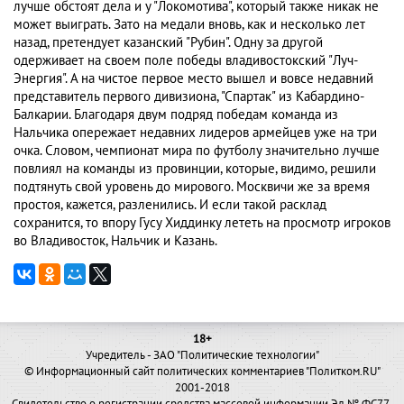
лучше обстоят дела и у "Локомотива", который также никак не
может выиграть. Зато на медали вновь, как и несколько лет
назад, претендует казанский "Рубин". Одну за другой
одерживает на своем поле победы владивостокский "Луч-
Энергия". А на чистое первое место вышел и вовсе недавний
представитель первого дивизиона, "Спартак" из Кабардино-
Балкарии. Благодаря двум подряд победам команда из
Нальчика опережает недавних лидеров армейцев уже на три
очка. Словом, чемпионат мира по футболу значительно лучше
повлиял на команды из провинции, которые, видимо, решили
подтянуть свой уровень до мирового. Москвичи же за время
простоя, кажется, разленились. И если такой расклад
сохранится, то впору Гусу Хиддинку лететь на просмотр игроков
во Владивосток, Нальчик и Казань.
18+
Учредитель - ЗАО "Политические технологии"
© Информационный сайт политических комментариев "Политком.RU"
2001-2018