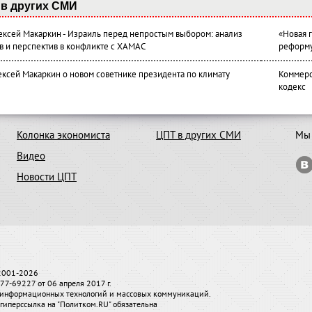
в других СМИ
лексей Макаркин - Израиль перед непростым выбором: анализ
«Новая 
в и перспектив в конфликте с ХАМАС
реформ
ексей Макаркин о новом советнике президента по климату
Коммерс
кодекс
Колонка экономиста
ЦПТ в других СМИ
Мы 
Видео
Новости ЦПТ
 2001-2026
7-69227 от 06 апреля 2017 г.
и, информационных технологий и массовых коммуникаций.
гиперссылка на "Политком.RU" обязательна