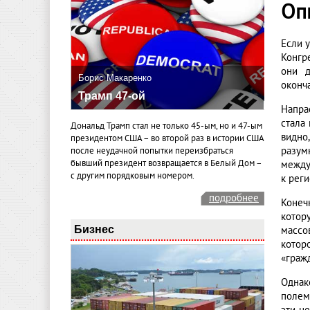
Оп
Если у
Конгр
они д
Борис Макаренко
оконч
Трамп 47-ой
Напра
стала
Дональд Трамп стал не только 45-ым, но и 47-ым
видно
президентом США – во второй раз в истории США
разум
после неудачной попытки переизбраться
бывший президент возвращается в Белый Дом –
между
с другим порядковым номером.
к рег
подробнее
Конеч
котор
Бизнес
массо
котор
«гражд
Однак
полем