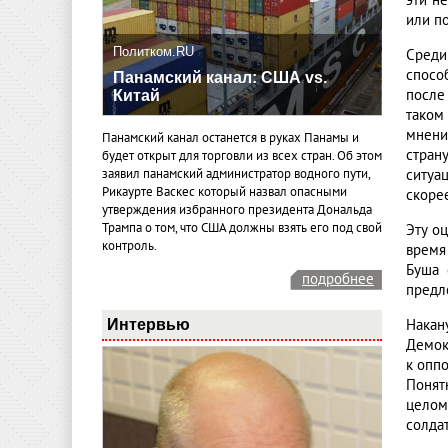
эти н
или п
Политком.RU
Среди
спосо
Панамский канал: США vs.
после
Китай
таком
мнени
Панамский канал останется в руках Панамы и
стран
будет открыт для торговли из всех стран. Об этом
ситуа
заявил панамский администратор водного пути,
Рикаурте Васкес который назвал опасными
скоре
утверждения избранного президента Дональда
Трампа о том, что США должны взять его под свой
Эту о
контроль.
время
Буша 
подробнее
предл
Интервью
Накан
Демок
к опп
Понят
целом
солда