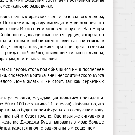
ьше с такими суждения выступали противники войны
 американские разведчики.
воинственных иракских сил нет очевидного лидера,
. Похожими на правду выглядят и утверждения, что
истрация Ирака почти мгновенно рухнет. Затем при
собенно в докладе отмечается Турция, которая, по
годня готова в любой момент ввести свои войска в
Вообще авторы предложили три сценария развития
те гражданской войны, появление сильного лидера,
иракцам, длительная анархия.
маться делом, столь полюбившимся им в последнее
ции, словесная критика внешнеполитического курса
елого Дома ждать и не стоит, так как серьёзных
ась резолюция, осуждающая политику президента.
 60 из 100 не хватило 11 голосов). Любопытно, что
орым надо будет переизбираться в следующем году.
пика найти будет трудно. Оценивая же ситуацию в
е желание Джорджа Буша направить в Ирак больше
е битвы, кажется вполне рациональным решением.