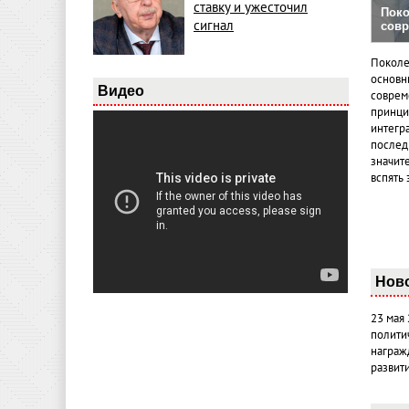
ставку и ужесточил
Поко
сигнал
совр
Поколе
основн
Видео
совреме
принци
интегр
послед
значит
вспять 
Нов
23 мая
полити
награж
развит