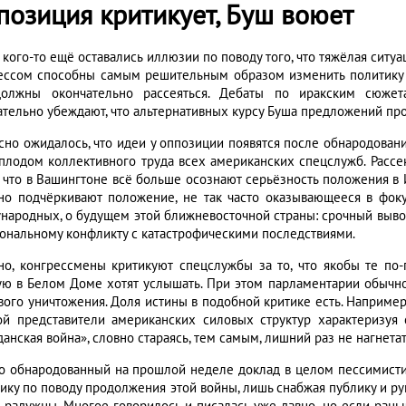
позиция критикует, Буш воюет
 кого-то ещё оставались иллюзии по поводу того, что тяжёлая ситу
ессом способны самым решительным образом изменить политику В
олжны окончательно рассеяться. Дебаты по иракским сюжет
ательно убеждают, что альтернативных курсу Буша предложений про
сно ожидалось, что идеи у оппозиции появятся после обнародован
 плодом коллективного труда всех американских спецслужб. Рассек
, что в Вашингтоне всё больше осознают серьёзность положения в 
но подчёркивают положение, не так часто оказывающееся в фоку
народных, о будущем этой ближневосточной страны: срочный выво
иональному конфликту с катастрофическими последствиями.
но, конгрессмены критикуют спецслужбы за то, что якобы те п
ую в Белом Доме хотят услышать. При этом парламентарии обычн
вого уничтожения. Доля истины в подобной критике есть. Например
ой представители американских силовых структур характеризуя 
анская война», словно стараясь, тем самым, лишний раз не нагнетат
о обнародованный на прошлой неделе доклад в целом пессимистиче
ику по поводу продолжения этой войны, лишь снабжая публику и р