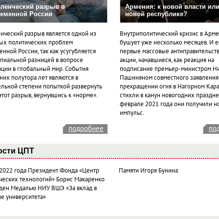
ленческий разрыв в
Армения: к новой власти или
еменной России
новой республике?
нческий разрыв является одной из
Внутриполитический кризис в Арм
ых политических проблем
бушует уже несколько месяцев. И 
нной России, так как усугубляется
первые массовые антиправительст
пиальной разницей в вопросе
акции, начавшиеся, как реакция на
ации в глобальный мир. События
подписание премьер-министром Н
них полутора лет являются в
Пашиняном совместного заявления
ельной степени попыткой развернуть
прекращении огня в Нагорном Кара
этот разрыв, вернувшись к «норме».
стихли в канун новогодних празднес
феврале 2021 года они получили н
импульс.
подробнее
по
ости ЦПТ
 2022 года Президент Фонда «Центр
Памяти Игоря Бунина
ческих технологий» Борис Макаренко
ден Медалью НИУ ВШЭ «За вклад в
ие университета»