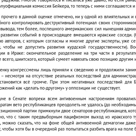
е радужны. Многое говорилось и писалась уже давно, но если ран
олуофициальная комиссия Бейкера, то теперь с ними соглашаются и
 прочего в данной оценке отмечено, ни у одной из влиятельных и 
бного контролировать деструктивный потенциал своих сторонников
 вывода, тем более, поспешного американских сил нынешняя админ
 развитии событий в происходящее вмешаются иракские соседи. (О
ю авторов, с которым согласны и многие другие эксперты, уже се
у, чтобы не допустить развития курдской государственности). 
ции в Ираке: окончательное разделение на три части в результа
е всего, шиитского, который сумеет навязать свою позицию другим 
ценку конгрессмены лишь приняли к сведению и продолжили зани
 – несмотря на отсутствие реальных последствий для администра
становится всё громче. При этом негативных последствий для Б
ожений как «делать по-другому» у оппозиции не существует.
уне в Сенате вопреки всем антивоенным настроениям провалил
ратам вето республиканцев преодолеть не удалось (до необходимых
озиционной партии примкнули двое сенаторов-республиканцев, кот
но, что с таким предвыборным пацифизмом выход из иракского ту
, можно сказать, что на фоне общей антивоенной демагогии даж
т, чтобы хотя бы в очередной раз попытаться разбить врага на пол