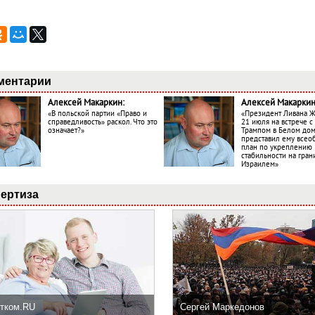
ментарии
Алексей Макаркин:
Алексей Макаркин
«В польской партии «Право и
«Президент Ливана 
справедливость» раскол. Что это
21 июля на встрече 
означает?»
Трампом в Белом до
представил ему все
план по укреплению
стабильности на гран
Израилем»
ертиза
тком.RU
Сергей Маркедонов