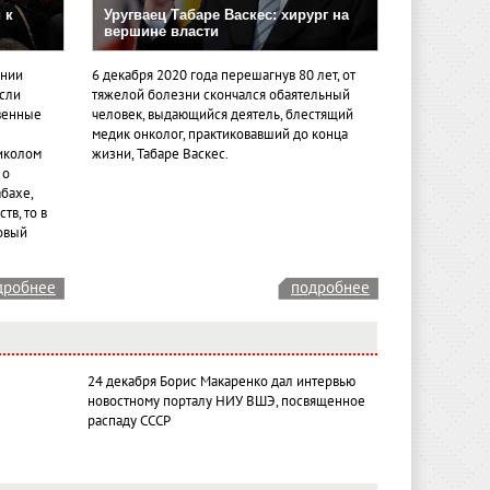
 к
Уругваец Табаре Васкес: хирург на
вершине власти
ении
6 декабря 2020 года перешагнув 80 лет, от
если
тяжелой болезни скончался обаятельный
венные
человек, выдающийся деятель, блестящий
медик онколог, практиковавший до конца
иколом
жизни, Табаре Васкес.
 о
бахе,
тв, то в
овый
дробнее
подробнее
24 декабря Борис Макаренко дал интервью
новостному порталу НИУ ВШЭ, посвященное
распаду СССР