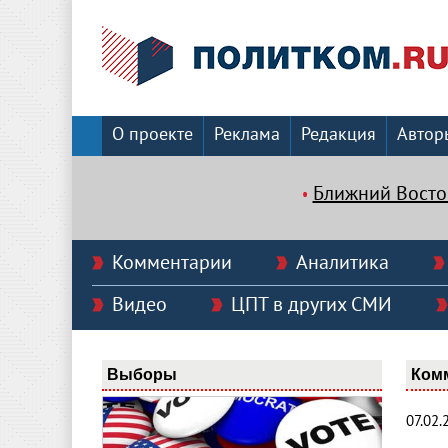
О проекте
Реклама
Редакция
Автор
Ближний Восто
Комментарии
Аналитика
Видео
ЦПТ в других СМИ
Выборы
Ком
07.02