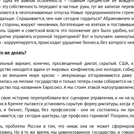
 одна ее важная особенность – главным предметом ее вожделен
о эту собственность передают в частные руки, тут же капитал пере
вляются в неоплачиваемые отпуска. Новые предприниматели стремя
 дальше. Спрашивается, чем нам сегодня гордиться? Абрамовичем и
й стороны, жируют чиновники, богатеющие на взятках и поставивши
оль. Царям и советской власти это положение дел было удобно, хот
ратии управлять огромной территорией? Вот и получаем замкнутый 
и - коррумпируется, происходит удушение бизнеса, без которого 
что же делать?
альный вариант, конечно, просвещенный диктат, скрытый. США, к
арство находится вдали от мировых конфликтов, оно молодое, собир
о во внешнем мире кризис – американцы отгораживаются даже 
лилась на мелкие государства и только теперь снова собирается н
арство под названием Евросоюз. А мы стоим этакой малоуправляем
 свою историю перепробовали все сценарии управления, и ни на од
ня в Кремле пытаются установить скрытую форму диктатуры, когда е
и, и бизнес. Правда, без профсоюзов - они не состоялись ни пр
вается, где сегодня шахтеры, где профсоюз горняков? Поорали, пос
ть, проблема России в том, что никак она не может сформирова
ержец. Но в то же время, мы цивилизованное государство, и говор