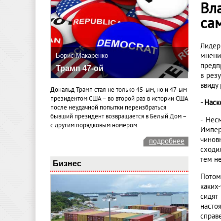
Вл
са
Лидер
мнени
Борис Макаренко
предп
Трамп 47-ой
в рез
ввиду
Дональд Трамп стал не только 45-ым, но и 47-ым
президентом США – во второй раз в истории США
- Нас
после неудачной попытки переизбраться
бывший президент возвращается в Белый Дом –
- Нес
с другим порядковым номером.
Импер
чинов
подробнее
сходи
тем н
Бизнес
Потом
каких
сидят
насто
справ