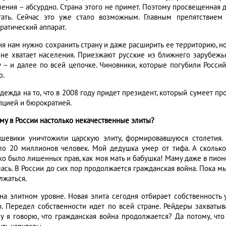
ления – абсурдно. Страна этого не примет. Поэтому просвещенная 
тать. Сейчас это уже стало возможным. Главным препятствием
ратический аппарат.
ня нам нужно сохранить страну и даже расширить ее территорию, н
 не хватает населения. Приезжают русские из ближнего зарубежья
у – и далее по всей цепочке. Чиновники, которые погубили Росс
ю.
адежда на то, что в 2008 году придет президент, который сумеет п
пцией и бюрократией.
ему в России настолько некачественные элиты?
ьшевики уничтожили царскую элиту, формировавшуюся столетия.
ло 20 миллионов человек. Мой дедушка умер от тифа. А сколько
ко было лишенных прав, как моя мать и бабушка! Маму даже в пион
ась. В России до сих пор продолжается гражданская война. Пока мы
лжаться.
на элитном уровне. Новая элита сегодня отбирает собственность у
о. Передел собственности идет по всей стране. Рейдеры захваты
у я говорю, что гражданская война продолжается? Да потому, что 