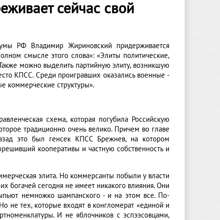
еживает сейчас свой
сдумы РФ Владимир Жириновский придерживается
полном смысле этого слова»: «Элиты политические,
. Также можно выделить партийную элиту, возникшую
есто КПСС. Среди проигравших оказались военные -
вые коммерческие структуры».
равленческая схема, которая погубила Российскую
оторое традиционно очень велико. Причем во главе
 назад это был генсек КПСС Брежнев, на котором
азрешивший кооперативы и частную собственность и
ммерческая элита. Но коммерсанты побыли у власти
ших богачей сегодня не имеет никакого влияния. Они
выпьют немножко шампанского - и на этом все. По-
Но не тех, которые входят в конгломерат «единой и
тноменклатуры. И не яблочников с эспээсовцами,