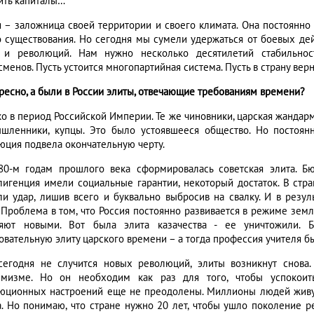
ить капиталы…
я – заложница своей территории и своего климата. Она постоянн
о существования. Но сегодня мы сумели удержаться от боевых дейс
 и революций. Нам нужно несколько десятилетий стабильност
менов. Пусть устоится многопартийная система. Пусть в страну вер
ересно, а были в России элиты, отвечающие требованиям времени?
ько в период Российской Империи. Те же чиновники, царская жанда
шленники, купцы. Это было устоявшееся общество. Но постоян
юция подвела окончательную черту.
80-м годам прошлого века сформировалась советская элита. Бю
лигенция имели социальные гарантии, некоторый достаток. В стр
ли удар, лишив всего и буквально выбросив на свалку. И в резу
. Проблема в том, что Россия постоянно развивается в режиме зем
яют новыми. Вот была элита казачества - ее уничтожили. Б
овательную элиту царского времени – а тогда профессия учителя бы
сегодня не случится новых революций, элиты возникнут снов
емизме. Но он необходим как раз для того, чтобы успокоит
юционных настроений еще не преодолены. Миллионы людей живут 
а. Но понимаю, что стране нужно 20 лет, чтобы ушло поколение ре