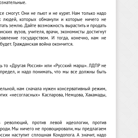
ознательные.
е смогут. Они не пьют и не курят. Нам только надо
ых людей, которых обманули и которые ничего не
ать землю. Дайте возможность вырастить и продать
ских вузов, учителя, врачи, экономисты достигнут
авление государством. И тогда, конечно, нам не
будет. Гражданская война окончится.
ь то «Другая Россия» или «Русский марш». ЛДПР не
 предел, и надо понимать, что мы все должны быть
ительной, нам сначала нужен консервативный режим,
этих «несогласных» Каспарова, Немцова, Хакамады,
 революций, против левой идеологии, против
вроди. Мы ничего не провоцировали, мы предлагаем
ссии наступит сплошная Кондопога. А значит, надо