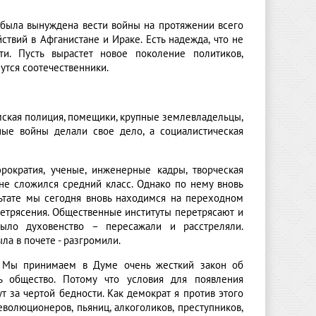
о была вынуждена вести войны на протяжении всего
твий в Афганистане и Ираке. Есть надежда, что не
и. Пусть вырастет новое поколение политиков,
нутся соотечественники.
рмская полиция, помещики, крупные землевладельцы,
ные войны делали свое дело, а социалистическая
рократия, ученые, инженерные кадры, творческая
ане сложился средний класс. Однако по нему вновь
льтате мы сегодня вновь находимся на переходном
летрясения. Общественные институты перетрясают и
ыло духовенство – пересажали и расстреляли.
ла в почете - разгромили.
а. Мы принимаем в Думе очень жесткий закон об
ь общество. Потому что условия для появления
за чертой бедности. Как демократ я против этого
волюционеров, пьяниц, алкоголиков, преступников,