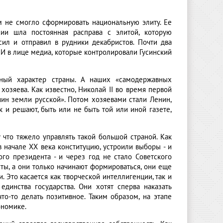
м не смогло сформировать национальную элиту. Ее
сии шла постоянная расправа с элитой, которую
ил и отправил в рудники декабристов. Почти два
МИ в лице медиа, которые контролировали Гусинский
ный характер страны. А наших «самодержавных
 хозяева. Как известно, Николай II во время первой
яин земли русской». Потом хозяевами стали Ленин,
ак и решают, быть или не быть той или иной газете,
 что тяжело управлять такой большой страной. Как
 в начале XX века конституцию, устроили выборы - и
го президента - и через год не стало Советского
иты, а они только начинают формироваться, они еще
. Это касается как творческой интеллигенции, так и
динства государства. Они хотят сперва наказать
то-то делать позитивное. Таким образом, на этапе
ономике.