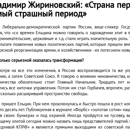
адимир Жириновский: «Страна пер
мый страшный период»
 Либерально-демократической партии России, вице-спикер Го
я, что «со времен Ельцина можно говорить о зарождении элит в 
ринимательские, церковные и т.д. стали играть значительную роль
ультате появления новых политических партий, которые пришли вм
 резкой реорганизации армии, и хозяйственники - их потеснили но
колько серьезной оказалась трансформация?
мотря на все эти изменения, в России воспроизводится та же уп
ию, а затем Советский Союз. Я говорю о влиянии чиновничества, к
ничества обязательно стоит Главный Начальник. Тридцать лет
лись все ниточки управления. Потом им стал Горбачев, впрочем, р
есколько расширивший пространство свободы.
 пришел Ельцин. При нем проклюнулась и быстро пошла в рост ко
-то десять лет. Публикуемая в журнале «Форбс» «золотая сотня» на
 в своих бункерах и под охраной. Иногда пройдутся на тусовку, 
ящему элитой сегодня можно назвать лишь представителей партий. 
едливой КПРФ» и являются прямыми выходцами из советской пар