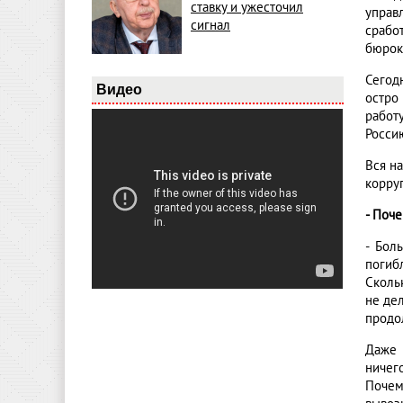
ставку и ужесточил
управ
сигнал
срабо
бюрок
Сегод
Видео
остро
работ
Росси
Вся н
корру
- Поч
- Бол
погиб
Сколь
не дел
продо
Даже 
ничег
Почем