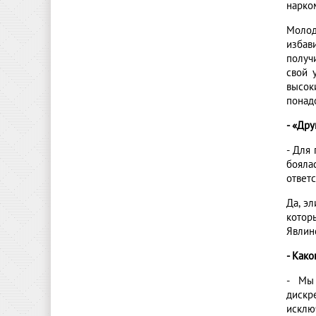
нарко
Молод
избав
получ
свой 
высок
понадо
- «Др
- Для
бояла
ответс
Да, э
котор
Явлин
- Как
- Мы 
дискр
исклю