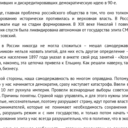
ливших и дискредитировавших демократическую идею в 90-е.
е, главная проблема российского общества в том, что оно толко
рованию исторически противилась и верховная власть. В Рос
ожали еще на стадии формирования. В XIX веке Николай I повес
тия спустя была ликвидирована автономная от государства элита С
езовский.
 в России никогда не могла сложиться – мешал самодержав
ьников» нельзя назвать элитой, для них есть другое определение -
иси населения 1897 года указал в анкете свой род занятий - «Хоз
н, наконец, эта цепочка привела к Ельцину. Как решали наверху, т
, бизнесу.
гой стороны, наша самодержавность во многом оправдана. Потому
о у нас начинается демократия, сразу наступает катастрофа. Ввели
 10 лет рухнула империя. Провели всенародные выборы советско
. Причины понятны. Страной надо управлять, и для этого нужны эл
ые, несознательные, поэтому разрушают страну, идут против власти
ринимателей, которые не понимают необходимость сохранения е
ь, разрушить режим и с ним государство, и только потом начать ч
ования элита у нас всегда разрушительна, что в политике, что в эк