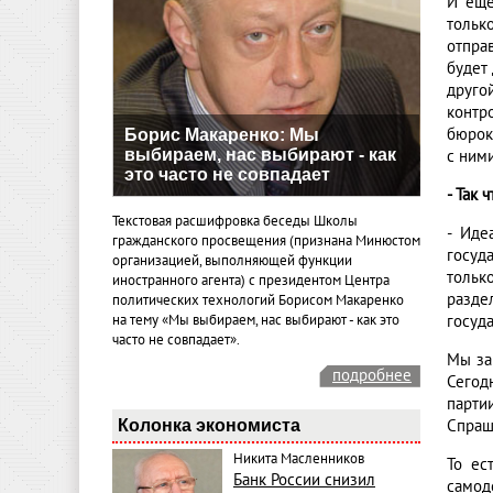
И еще
тольк
отпра
будет
друго
контр
бюрок
Борис Макаренко: Мы
выбираем, нас выбирают - как
с ним
это часто не совпадает
- Так 
Текстовая расшифровка беседы Школы
- Иде
гражданского просвещения (признана Минюстом
госуд
организацией, выполняющей функции
тольк
иностранного агента) с президентом Центра
разде
политических технологий Борисом Макаренко
на тему «Мы выбираем, нас выбирают - как это
госуд
часто не совпадает».
Мы за
подробнее
Сегод
парти
Колонка экономиста
Спраши
Никита Масленников
То ес
Банк России снизил
самод