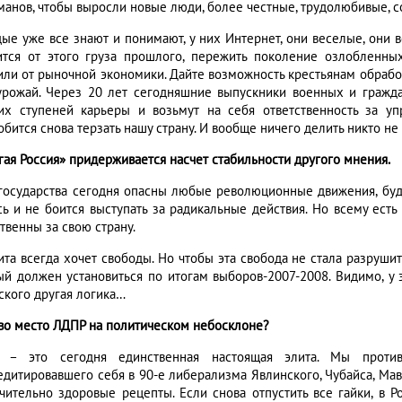
манов, чтобы выросли новые люди, более честные, трудолюбивые, с
ые уже все знают и понимают, у них Интернет, они веселые, они вс
ится от этого груза прошлого, пережить поколение озлобленн
или от рыночной экономики. Дайте возможность крестьянам обработ
урожай. Через 20 лет сегодняшние выпускники военных и граждан
их ступеней карьеры и возьмут на себя ответственность за упр
бится снова терзать нашу страну. И вообще ничего делить никто не 
угая Россия» придерживается насчет стабильности другого мнения.
 государства сегодня опасны любые революционные движения, буд
сь и не боится выступать за радикальные действия. Но всему есть
твенны за свою страну.
лита всегда хочет свободы. Но чтобы эта свобода не стала разруш
ый должен установиться по итогам выборов-2007-2008. Видимо, у 
ского другая логика…
ово место ЛДПР на политическом небосклоне?
– это сегодня единственная настоящая элита. Мы против
едитировавшего себя в 90-е либерализма Явлинского, Чубайса, Ма
чительно здоровые рецепты. Если снова отпустить все гайки, в Ро