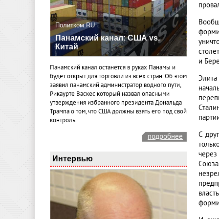
прова
Вообщ
Политком.RU
форми
Панамский канал: США vs.
уничт
Китай
столе
и Бер
Панамский канал останется в руках Панамы и
будет открыт для торговли из всех стран. Об этом
Элита
заявил панамский администратор водного пути,
начал
Рикаурте Васкес который назвал опасными
переп
утверждения избранного президента Дональда
Стали
Трампа о том, что США должны взять его под свой
партии
контроль.
С дру
подробнее
тольк
через
Интервью
Союза
незрел
предп
власт
формир