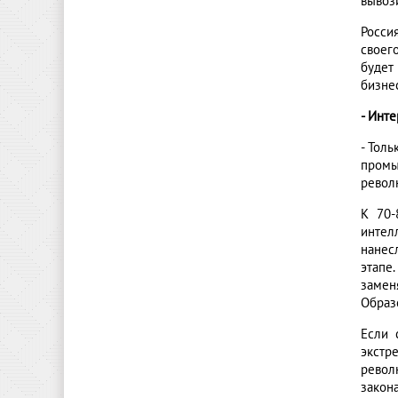
вывоз
Росси
своег
будет
бизнес
- Инт
- Тол
промы
револ
К 70-
интел
нанес
этапе
замен
Образ
Если 
экстр
револ
закон