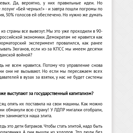
ьевых. Да, вероятно, у них правильные идеи. Но
е лозунг «Бей черных!» - и завтра пошли погромы по
тия, 30% голосов ей обеспечено. Но нужно же думать
а из страны все вывезут. Мы это уже проходили в 90-
о российской экономики. Демократам не нравится как
форматорский эксперимент провалился, как ранее
тывать Зюганов, если из-за КПСС мы имеем десятки
жданской войной?
ь не всем нравится. Потому что управление снова
атии они не вызывают. Но если мы пересажаем всех
авателей в вузах за взятки, у нас не будет системы
тоже выступают за государственный капитализм?
есяц опять их поставила на свои машины. Как можно
Они обманули всю страну! У ЛДПР мигалки отобрали,
чем занимается наша элита.
ь это дети батраков. Чтобы стать элитой, надо быть
 полковника. А они вышли из холопов. Это люди без