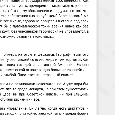
ий является государственная собственность. Как
водится за рубеж, предприятия закрываются, рабочие
тся к быстрому обогащению и не думают о том, что
 его собственностью за рубежом? Березовским? А с
е все живые, здоровые процессы в стране под свой
я бы с прагматической точки зрения, иначе как без
круг: без чиновников территория не управляется, а
невозможно развитие экономики…
 примеру, на этом и держатся. Географически это
ает у себя людей со всего мира и тем кормится. Как
от своих соседей из Латинской Америки… Европа
а экономической основе в одно большое европейское
ой глыбой. Плюс этот наш страшный климат…
ном не остановились окончательно. А уже пора бы.
сть что-то вроде монарха, но при этом существуют и
и царе, ни при Советской власти, ни при Ельцине.
тучали касками - и все.
ть управление. Ей легче, когда есть диктатура и
ить сегодня о какой-то жесткой тоталитарной форме