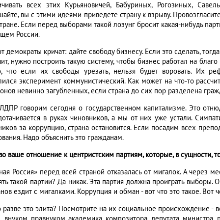
ичивать всех этих Курьяновичей, Бабуриных, Рогозиных, Савел
шайте, вы с этими идеями приведете страну к взрыву. Провозгласит
стране. Если перед выборами такой лозунг бросит какая-нибудь пар
ущем России.
т демократы кричат: дайте свободу бизнесу. Если это сделать, тогд
чит, нужно построить такую систему, чтобы бизнес работал на благ
о, что если их свободы урезать, нельзя будет воровать. Их ре
лился эксперимент коммунистический. Как может на что-то рассчи
онов невинно загубленных, если страна до сих пор разделена гра
ЛДПР говорим сегодня о государственном капитализме. Это отнюд
дотачивается в руках чиновников, а мы от них уже устали. Симп
ников за коррупцию, страна остановится. Если посадим всех препод
вания. Надо объяснить это гражданам.
ово ваше отношение к центристским партиям, которые, в сущности, 
иная Россия» перед всей страной отказалась от мигалок. А через м
ять такой партии? Да никак. Эта партия должна проиграть выборы. 
нов ездит с мигалками. Коррупция и обман - вот что это такое. Вот 
 разве это элита? Посмотрите на их социальное происхождение - вед
, внуком, правнуком академика, композитора, депутата, министра,