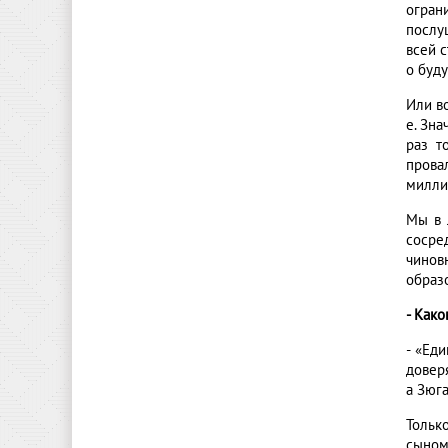
огран
послу
всей 
о буд
Или во
е. Зна
раз т
прова
милли
Мы в 
сосре
чинов
образо
- Как
- «Ед
довер
а Зюга
Только
сыном