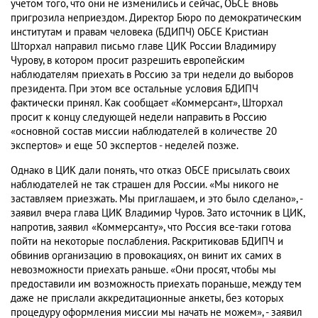
учетом того, что они не изменились и сейчас, ОБСЕ вновь
пригрозила неприездом. Директор Бюро по демократическим
институтам и правам человека (БДИПЧ) ОБСЕ Кристиан
Шторхал направил письмо главе ЦИК России Владимиру
Чурову, в котором просит разрешить европейским
наблюдателям приехать в Россию за три недели до выборов
президента. При этом все остальные условия БДИПЧ
фактически принял. Как сообщает «Коммерсант», Шторхал
просит к концу следующей недели направить в Россию
«основной состав миссии наблюдателей в количестве 20
экспертов» и еще 50 экспертов - неделей позже.
Однако в ЦИК дали понять, что отказ ОБСЕ присылать своих
наблюдателей не так страшен для России. «Мы никого не
заставляем приезжать. Мы приглашаем, и это было сделано», -
заявил вчера глава ЦИК Владимир Чуров. Зато источник в ЦИК,
напротив, заявил «Коммерсанту», что Россия все-таки готова
пойти на некоторые послабления. Раскритиковав БДИПЧ и
обвинив организацию в провокациях, он винит их самих в
невозможности приехать раньше. «Они просят, чтобы мы
предоставили им возможность приехать пораньше, между тем
даже не прислали аккредитационные анкеты, без которых
процедуру оформления миссии мы начать не можем», - заявил