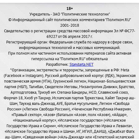
18+
Учредитель - ЗАО "Политические технологии"
© Информационный сайт политических комментариев "Политком.RU"
2001-2018
Свидетельство о регистрации средства массовой информации Эл № ФС77-
69227 от 06 апреля 2017 г.
Регистрирующий орган: Федеральная служба по надзору в сфере связи,
информационных технологий и массовых коммуникаций.
При полном или частичном использовании материалов сайта активная
гиперссылка на "Политком.RU" обязательна
Разработчик:
Standarta.NET
*Организации, экстремисты и террористы, запрещенные в РФ: Meta
(Facebook и Instagram), Русский добровольческий корпус (РДК), Украинская
повстанческая армия (УПА), Грузинский легион, Национал-Большевистская
партия (НБП), Талибан, Свидетели Иеговы, Мизантропик Дивижн, Братство,
Артподготовка, Тризуб им. Степана Бандеры, НСО, Славянский союз,
Формат-18, Хизб ут-Тахрир, Исламская партия Туркестана, Хайят Тахрир аш-
Шам, Таухид валь-Джихад, АУЕ, Братья мусульмане, Легион «Свобода
России» («Легион Свобода России»), «Чеченская Республика Ичкерия»,
«Правый сектор», «Азов» (батальон «Азов», полк «Азов»), «Айдар»,
«Национальный корпус», «Исламское государство» («Исламское
Государство Ирака и Сирии», «Исламское Государство Ирака и Леванта»,
«Исламское Государство Ирака и Шама», ИГ, ИГИЛ, ДАИШ), «Джабхат Фатх
аш-Шам», «Священная война» («Аль-Джихад» или «Египетский исламский