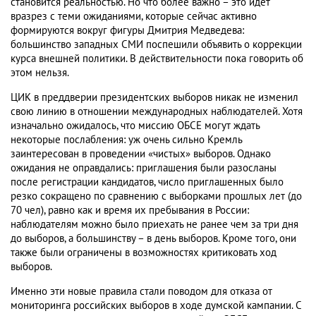
становится реальностью. Но что более важно – это идет
вразрез с теми ожиданиями, которые сейчас активно
формируются вокруг фигуры Дмитрия Медведева:
большинство западных СМИ поспешили объявить о коррекции
курса внешней политики. В действительности пока говорить об
этом нельзя.
ЦИК в преддверии президентских выборов никак не изменил
свою линию в отношении международных наблюдателей. Хотя
изначально ожидалось, что миссию ОБСЕ могут ждать
некоторые послабления: уж очень сильно Кремль
заинтересован в проведении «чистых» выборов. Однако
ожидания не оправдались: приглашения были разосланы
после регистрации кандидатов, число приглашенных было
резко сокращено по сравнению с выборками прошлых лет (до
70 чел), равно как и время их пребывания в России:
наблюдателям можно было приехать не ранее чем за три дня
до выборов, а большинству – в день выборов. Кроме того, они
также были ограничены в возможностях критиковать ход
выборов.
Именно эти новые правила стали поводом для отказа от
мониторинга российских выборов в ходе думской кампании. С