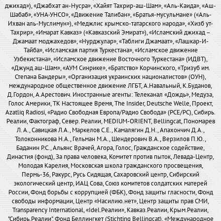
джихад»), «Джабхат ан-Нусра», «Хайят Тахрир-аш-Шам», «Аль-Каида», «Аш-
Шабаб», «УНА-УНСО», «Движение Талибан», «Братья-мусульмане» («Аль-
Ихван аль-Муслимун»), «Меджлис крымско-татарского народа», «Хизб ут-
Тахрир», «Имарат Кавказ» («Кавказский Эмират»), «Исламский джихад –
Джамаат моджахедов», «Нурджулар», «Таблиги Джамаат», «Лашкар-И-
Тайба», «Исламская партия Туркестана», «Исламское движение
Узбекистана», «Исламское движение Восточного Туркестана» (ИДВТ),
«Джунд аш-Шам», «АУМ Синрике», «Братство» Корчинского, «Тризуб им.
Степана Бандеры», «Организация украинских националистов» (ОУН),
международное общественное движение ЛГБТ, А.Навальный, К.Буданов,
Д.Гордон, А.Арестович. Иностранные агенты: Телеканал «Дождь», Медуза,
Голос Америки, ТК Настоящее Время, The Insider, Deutsche Welle, Проект,
Azatliq Radiosi, «Радио Свободная Европа/Радио Свобода» (PCE/PC), Сибирь.
Реалии, Фактограф, Север. Реалии, MEDIUM-ORIENT, Bellingcat, Пономарев
Л. А., Савицкая Л.А., Маркелов С.Е., Камалягин Д.Н., Апахончич Д.А.,
Толоконникова Н.А., Гельман М.А., Шендерович В.А., Верзилов П.Ю.,
Баданин Р.С., Альянс Врачей, Агора, Голос, Гражданское содействие,
Династия (фонд), За права человека, Комитет против пыток, Левада-Центр,
Молодая Карелия, Московская школа гражданского просвещения,
Пермь-36, Ракурс, Русь Сидящая, Сахаровский центр, Сибирский
экологический центр, ИАЦ Сова, Союз комитетов солдатских матерей
России, Фонд борьбы с коррупцией (ФБК), Фонд защиты гласности, Фонд
свободы информации, Центр «Насилию.нет», Центр защиты прав СМИ,
Transparency International, «Idel.Реалии», Кавказ.Реалии, Крым.Реалии,
"Сибирь.Реалии", Фонд Беллингкет (Stichting Bellingcat), «Международное