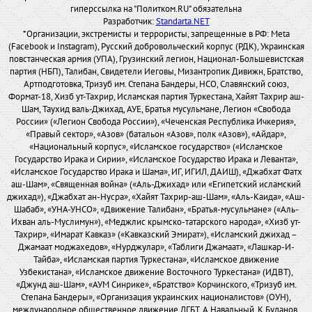
гиперссылка на "Политком.RU" обязательна
Разработчик:
Standarta.NET
*Организации, экстремисты и террористы, запрещенные в РФ: Meta
(Facebook и Instagram), Русский добровольческий корпус (РДК), Украинская
повстанческая армия (УПА), Грузинский легион, Национал-Большевистская
партия (НБП), Талибан, Свидетели Иеговы, Мизантропик Дивижн, Братство,
Артподготовка, Тризуб им. Степана Бандеры, НСО, Славянский союз,
Формат-18, Хизб ут-Тахрир, Исламская партия Туркестана, Хайят Тахрир аш-
Шам, Таухид валь-Джихад, АУЕ, Братья мусульмане, Легион «Свобода
России» («Легион Свобода России»), «Чеченская Республика Ичкерия»,
«Правый сектор», «Азов» (батальон «Азов», полк «Азов»), «Айдар»,
«Национальный корпус», «Исламское государство» («Исламское
Государство Ирака и Сирии», «Исламское Государство Ирака и Леванта»,
«Исламское Государство Ирака и Шама», ИГ, ИГИЛ, ДАИШ), «Джабхат Фатх
аш-Шам», «Священная война» («Аль-Джихад» или «Египетский исламский
джихад»), «Джабхат ан-Нусра», «Хайят Тахрир-аш-Шам», «Аль-Каида», «Аш-
Шабаб», «УНА-УНСО», «Движение Талибан», «Братья-мусульмане» («Аль-
Ихван аль-Муслимун»), «Меджлис крымско-татарского народа», «Хизб ут-
Тахрир», «Имарат Кавказ» («Кавказский Эмират»), «Исламский джихад –
Джамаат моджахедов», «Нурджулар», «Таблиги Джамаат», «Лашкар-И-
Тайба», «Исламская партия Туркестана», «Исламское движение
Узбекистана», «Исламское движение Восточного Туркестана» (ИДВТ),
«Джунд аш-Шам», «АУМ Синрике», «Братство» Корчинского, «Тризуб им.
Степана Бандеры», «Организация украинских националистов» (ОУН),
международное общественное движение ЛГБТ, А.Навальный, К.Буданов,