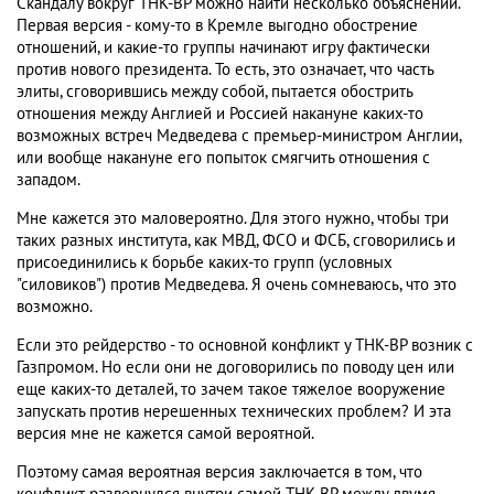
Скандалу вокруг ТНК-ВР можно найти несколько объяснений.
Первая версия - кому-то в Кремле выгодно обострение
отношений, и какие-то группы начинают игру фактически
против нового президента. То есть, это означает, что часть
элиты, сговорившись между собой, пытается обострить
отношения между Англией и Россией накануне каких-то
возможных встреч Медведева с премьер-министром Англии,
или вообще накануне его попыток смягчить отношения с
западом.
Мне кажется это маловероятно. Для этого нужно, чтобы три
таких разных института, как МВД, ФСО и ФСБ, сговорились и
присоединились к борьбе каких-то групп (условных
"силовиков") против Медведева. Я очень сомневаюсь, что это
возможно.
Если это рейдерство - то основной конфликт у ТНК-ВР возник с
Газпромом. Но если они не договорились по поводу цен или
еще каких-то деталей, то зачем такое тяжелое вооружение
запускать против нерешенных технических проблем? И эта
версия мне не кажется самой вероятной.
Поэтому самая вероятная версия заключается в том, что