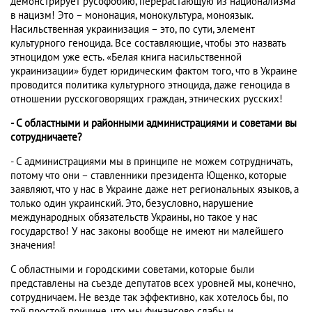
демонстрирует русофобию, перерастающую из национализма
в нацизм! Это – мононация, монокультура, моноязык.
Насильственная украинизация – это, по сути, элемент
культурного геноцида. Все составляющие, чтобы это назвать
этноцидом уже есть. «Белая книга насильственной
украинизации» будет юридическим фактом того, что в Украине
проводится политика культурного этноцида, даже геноцида в
отношении русскоговорящих граждан, этнических русских!
- С областными и районными администрациями и советами вы
сотрудничаете?
- С администрациями мы в принципе не можем сотрудничать,
потому что они – ставленники президента Ющенко, которые
заявляют, что у нас в Украине даже нет региональных языков, а
только один украинский. Это, безусловно, нарушение
международных обязательств Украины, но такое у нас
государство! У нас законы вообще не имеют ни малейшего
значения!
С областными и городскими советами, которые были
представлены на съезде депутатов всех уровней мы, конечно,
сотрудничаем. Не везде так эффективно, как хотелось бы, по
той простой причине, что мы финансово слабы и