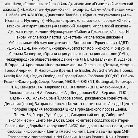
аш-Шам», «Священная война» («Аль-Джихад» или «Египетский исламский
джихад»), «Джабхат ан-Нусра», «Хайят Тахрир-аш-Шам», «Аль-Каида», «Аш-
Шабаб», «УНА-УНСО», «Движение Талибан», «Братья-мусульмане» («Аль-
Ихван аль-Муслимун»), «Меджлис крымско-татарского народа», «Хизб ут-
Тахрир», «Имарат Кавказ» («Кавказский Эмират»), «Исламский джихад –
Джамаат моджахедов», «Нурджулар», «Таблиги Джамаат», «Лашкар-И-
Тайба», «Исламская партия Туркестана», «Исламское движение
Узбекистана», «Исламское движение Восточного Туркестана» (ИДВТ),
«Джунд аш-Шам», «АУМ Синрике», «Братство» Корчинского, «Тризуб им.
Степана Бандеры», «Организация украинских националистов» (ОУН),
международное общественное движение ЛГБТ, А.Навальный, К.Буданов,
Д.Гордон, А.Арестович. Иностранные агенты: Телеканал «Дождь», Медуза,
Голос Америки, ТК Настоящее Время, The Insider, Deutsche Welle, Проект,
Azatliq Radiosi, «Радио Свободная Европа/Радио Свобода» (PCE/PC), Сибирь.
Реалии, Фактограф, Север. Реалии, MEDIUM-ORIENT, Bellingcat, Пономарев
Л. А., Савицкая Л.А., Маркелов С.Е., Камалягин Д.Н., Апахончич Д.А.,
Толоконникова Н.А., Гельман М.А., Шендерович В.А., Верзилов П.Ю.,
Баданин Р.С., Альянс Врачей, Агора, Голос, Гражданское содействие,
Династия (фонд), За права человека, Комитет против пыток, Левада-Центр,
Молодая Карелия, Московская школа гражданского просвещения,
Пермь-36, Ракурс, Русь Сидящая, Сахаровский центр, Сибирский
экологический центр, ИАЦ Сова, Союз комитетов солдатских матерей
России, Фонд борьбы с коррупцией (ФБК), Фонд защиты гласности, Фонд
свободы информации, Центр «Насилию.нет», Центр защиты прав СМИ,
Transparency International, «Idel.Реалии», Кавказ.Реалии, Крым.Реалии,