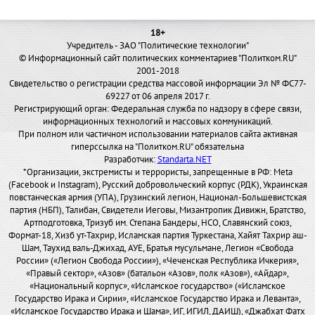
18+
Учредитель - ЗАО "Политические технологии"
© Информационный сайт политических комментариев "Политком.RU"
2001-2018
Свидетельство о регистрации средства массовой информации Эл № ФС77-
69227 от 06 апреля 2017 г.
Регистрирующий орган: Федеральная служба по надзору в сфере связи,
информационных технологий и массовых коммуникаций.
При полном или частичном использовании материалов сайта активная
гиперссылка на "Политком.RU" обязательна
Разработчик:
Standarta.NET
*Организации, экстремисты и террористы, запрещенные в РФ: Meta
(Facebook и Instagram), Русский добровольческий корпус (РДК), Украинская
повстанческая армия (УПА), Грузинский легион, Национал-Большевистская
партия (НБП), Талибан, Свидетели Иеговы, Мизантропик Дивижн, Братство,
Артподготовка, Тризуб им. Степана Бандеры, НСО, Славянский союз,
Формат-18, Хизб ут-Тахрир, Исламская партия Туркестана, Хайят Тахрир аш-
Шам, Таухид валь-Джихад, АУЕ, Братья мусульмане, Легион «Свобода
России» («Легион Свобода России»), «Чеченская Республика Ичкерия»,
«Правый сектор», «Азов» (батальон «Азов», полк «Азов»), «Айдар»,
«Национальный корпус», «Исламское государство» («Исламское
Государство Ирака и Сирии», «Исламское Государство Ирака и Леванта»,
«Исламское Государство Ирака и Шама», ИГ, ИГИЛ, ДАИШ), «Джабхат Фатх