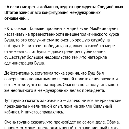
- А если смотреть глобально, ведь от президента Соединённых
Штатов зависит вся конфигурация международных
отношений...
- Кто создаст больше проблем в мире? Если МакКейн будет
настаивать на преемственности внешнеполитического курса
Буша, то это сослужит ему не очень хорошую службу на
выборах. Если хочет победить, он должен в какой-то мере
отмежеваться от Буша — даже среди республиканцев
существует большое недовольство тем, что натворила
администрация Буша.
Действительно, есть такая точка зрения, что Буш был
совершенно неопытным во внешней политике человеком и
вот смотрите, что он натворил. Опасно снова получить такого
же неопытного в международных делах президента.
Тут трудно сказать однозначно — далеко не все американские
президенты имели такой опыт, пока не заняли Овальный
кабинет. И ничего, справлялись.
Очень трудно сказать, что произойдёт на самом деле. Обама,
например, может предложить новый, нетрадиционный взгляд