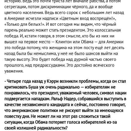
историю. Ведь это почти триста лет вначале рабства, а потом
сегрегации, потом дискриминации чёрного, да и вообще
цветного населения. Ведь всего сорок с небольшим лет назад
в Америке исчезли надписи «Цветным вход воспрещён!»,
«Только для белых!». И вот сегодня мы видим, что чёрный
парень реально может стать президентом. Это колоссальная
победа. И, кстати говоря, в этом смысле, кто бы из них ни
вышел на первое место — Клинтон или Обама — для Америки
это победа потому, что женщина на этом посту ещё лет десять
назад была бы немыслима, у неё не было шансов выйти на
такую высоту. Это будет победа над дурной частью своего
прошлого, над предрассудками. Это достойно всяческого
уважения.
- Четыре года назад у Кэрри возникли проблемы, когда он стал
критиковать Буша уж очень радикально — избирателям не
понравилось, что президент, уважаемый человек, символ нации
подвергается нападкам. Ральф Надер, собравшийся выступить в
качестве независимого кандидата и сейчас, постоянно говорит,
что американские политики не рискуют выйти за имеющуюся
повестку дня. Не может ли на этот раз сложиться такой
ситуации, когда Обама потеряет голоса избирателей из-за
своей излишней радикальности?