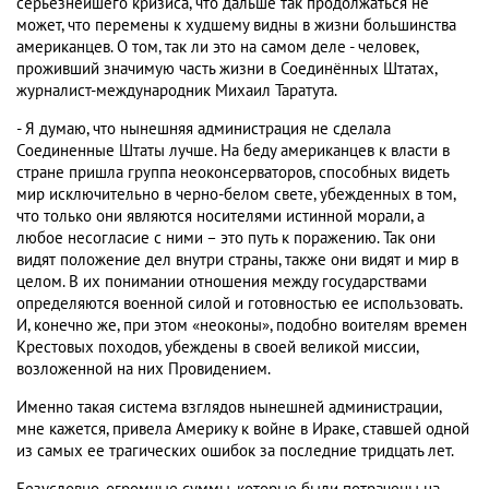
серьёзнейшего кризиса, что дальше так продолжаться не
может, что перемены к худшему видны в жизни большинства
американцев. О том, так ли это на самом деле - человек,
проживший значимую часть жизни в Соединённых Штатах,
журналист-международник Михаил Таратута.
- Я думаю, что нынешняя администрация не сделала
Соединенные Штаты лучше. На беду американцев к власти в
стране пришла группа неоконсерваторов, способных видеть
мир исключительно в черно-белом свете, убежденных в том,
что только они являются носителями истинной морали, а
любое несогласие с ними – это путь к поражению. Так они
видят положение дел внутри страны, также они видят и мир в
целом. В их понимании отношения между государствами
определяются военной силой и готовностью ее использовать.
И, конечно же, при этом «неоконы», подобно воителям времен
Крестовых походов, убеждены в своей великой миссии,
возложенной на них Провидением.
Именно такая система взглядов нынешней администрации,
мне кажется, привела Америку к войне в Ираке, ставшей одной
из самых ее трагических ошибок за последние тридцать лет.