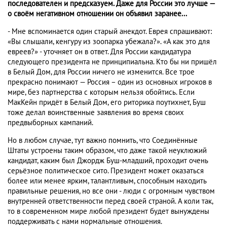
последователен и предсказуем. Даже для России это лучше —
о своём негативном отношении он объявил заранее...
- Мне вспоминается один старый анекдот. Еврея спрашивают:
«Вы слышали, кенгуру из зоопарка убежала?». «А как это для
евреев?» - уточняет он в ответ. Для России кандидатура
следующего президента не принципиальна. Кто бы ни пришёл
в Белый Дом, для России ничего не изменится. Все трое
прекрасно понимают — Россия – один из основных игроков в
мире, без партнерства с которым нельзя обойтись. Если
МакКейн придёт в Белый Дом, его риторика поутихнет, Буш
тоже делал воинственные заявления во время своих
предвыборных кампаний.
Но в любом случае, тут важно помнить, что Соединённые
Штаты устроены таким образом, что даже такой неуклюжий
кандидат, каким был Джордж Буш-младший, проходит очень
серьёзное политическое сито. Президент может оказаться
более или менее ярким, талантливым, способным находить
правильные решения, но все они - люди с огромным чувством
внутренней ответственности перед своей страной. А коли так,
то в современном мире любой президент будет вынуждены
поддерживать с нами нормальные отношения.