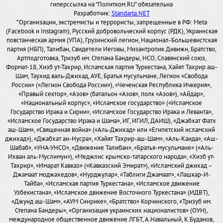
гиперссылка на "Политком.RU" обязательна
Разработчик:
Standarta.NET
*Организации, экстремисты и террористы, запрещенные в РФ: Meta
(Facebook и Instagram), Русский добровольческий корпус (РДК), Украинская
повстанческая армия (УПА), Грузинский легион, Национал-Большевистская
партия (НБП), Талибан, Свидетели Иеговы, Мизантропик Дивижн, Братство,
Артподготовка, Тризуб им. Степана Бандеры, НСО, Славянский союз,
Формат-18, Хизб ут-Тахрир, Исламская партия Туркестана, Хайят Тахрир аш-
Шам, Таухид валь-Джихад, АУЕ, Братья мусульмане, Легион «Свобода
России» («Легион Свобода России»), «Чеченская Республика Ичкерия»,
«Правый сектор», «Азов» (батальон «Азов», полк «Азов»), «Айдар»,
«Национальный корпус», «Исламское государство» («Исламское
Государство Ирака и Сирии», «Исламское Государство Ирака и Леванта»,
«Исламское Государство Ирака и Шама», ИГ, ИГИЛ, ДАИШ), «Джабхат Фатх
аш-Шам», «Священная война» («Аль-Джихад» или «Египетский исламский
джихад»), «Джабхат ан-Нусра», «Хайят Тахрир-аш-Шам», «Аль-Каида», «Аш-
Шабаб», «УНА-УНСО», «Движение Талибан», «Братья-мусульмане» («Аль-
Ихван аль-Муслимун»), «Меджлис крымско-татарского народа», «Хизб ут-
Тахрир», «Имарат Кавказ» («Кавказский Эмират»), «Исламский джихад –
Джамаат моджахедов», «Нурджулар», «Таблиги Джамаат», «Лашкар-И-
Тайба», «Исламская партия Туркестана», «Исламское движение
Узбекистана», «Исламское движение Восточного Туркестана» (ИДВТ),
«Джунд аш-Шам», «АУМ Синрике», «Братство» Корчинского, «Тризуб им.
Степана Бандеры», «Организация украинских националистов» (ОУН),
международное общественное движение ЛГБТ, А.Навальный, К.Буданов,