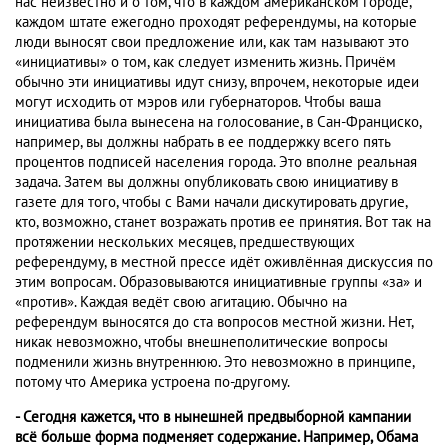
нас неизвестно и о том, что в каждом американском городе,
каждом штате ежегодно проходят референдумы, на которые
люди выносят свои предложение или, как там называют это
«инициативы» о том, как следует изменить жизнь. Причём
обычно эти инициативы идут снизу, впрочем, некоторые идеи
могут исходить от мэров или губернаторов. Чтобы ваша
инициатива была вынесена на голосование, в Сан-Франциско,
например, вы должны набрать в ее поддержку всего пять
процентов подписей населения города. Это вполне реальная
задача. Затем вы должны опубликовать свою инициативу в
газете для того, чтобы с Вами начали дискутировать другие,
кто, возможно, станет возражать против ее принятия. Вот так на
протяжении нескольких месяцев, предшествующих
референдуму, в местной прессе идёт оживлённая дискуссия по
этим вопросам. Образовываются инициативные группы «за» и
«против». Каждая ведёт свою агитацию. Обычно на
референдум выносятся до ста вопросов местной жизни. Нет,
никак невозможно, чтобы внешнеполитические вопросы
подменили жизнь внутреннюю. Это невозможно в принципе,
потому что Америка устроена по-другому.
- Сегодня кажется, что в нынешней предвыборной кампании
всё больше форма подменяет содержание. Например, Обама