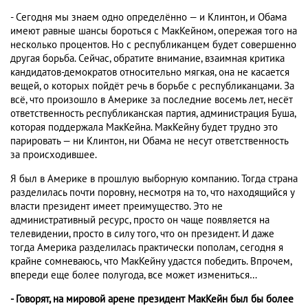
- Сегодня мы знаем одно определённо — и Клинтон, и Обама
имеют равные шансы бороться с МакКейном, опережая того на
несколько процентов. Но с республиканцем будет совершенно
другая борьба. Сейчас, обратите внимание, взаимная критика
кандидатов-демократов относительно мягкая, она не касается
вещей, о которых пойдёт речь в борьбе с республиканцами. За
всё, что произошло в Америке за последние восемь лет, несёт
ответственность республиканская партия, администрация Буша,
которая поддержала МакКейна. МакКейну будет трудно это
парировать — ни Клинтон, ни Обама не несут ответственность
за происходившее.
Я был в Америке в прошлую выборную компанию. Тогда страна
разделилась почти поровну, несмотря на то, что находящийся у
власти президент имеет преимущество. Это не
административный ресурс, просто он чаще появляется на
телевидении, просто в силу того, что он президент. И даже
тогда Америка разделилась практически пополам, сегодня я
крайне сомневаюсь, что МакКейну удастся победить. Впрочем,
впереди еще более полугода, все может измениться…
- Говорят, на мировой арене президент МакКейн был бы более