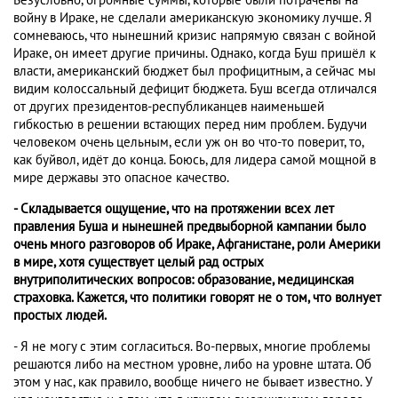
Безусловно, огромные суммы, которые были потрачены на
войну в Ираке, не сделали американскую экономику лучше. Я
сомневаюсь, что нынешний кризис напрямую связан с войной
Ираке, он имеет другие причины. Однако, когда Буш пришёл к
власти, американский бюджет был профицитным, а сейчас мы
видим колоссальный дефицит бюджета. Буш всегда отличался
от других президентов-республиканцев наименьшей
гибкостью в решении встающих перед ним проблем. Будучи
человеком очень цельным, если уж он во что-то поверит, то,
как буйвол, идёт до конца. Боюсь, для лидера самой мощной в
мире державы это опасное качество.
- Складывается ощущение, что на протяжении всех лет
правления Буша и нынешней предвыборной кампании было
очень много разговоров об Ираке, Афганистане, роли Америки
в мире, хотя существует целый рад острых
внутриполитических вопросов: образование, медицинская
страховка. Кажется, что политики говорят не о том, что волнует
простых людей.
- Я не могу с этим согласиться. Во-первых, многие проблемы
решаются либо на местном уровне, либо на уровне штата. Об
этом у нас, как правило, вообще ничего не бывает известно. У