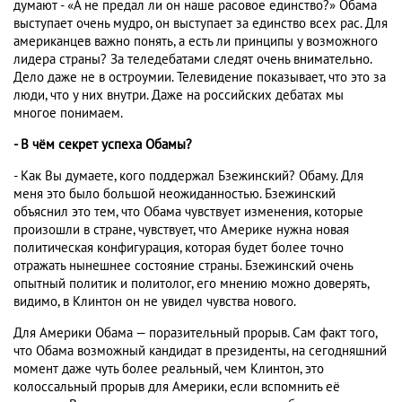
думают - «А не предал ли он наше расовое единство?» Обама
выступает очень мудро, он выступает за единство всех рас. Для
американцев важно понять, а есть ли принципы у возможного
лидера страны? За теледебатами следят очень внимательно.
Дело даже не в остроумии. Телевидение показывает, что это за
люди, что у них внутри. Даже на российских дебатах мы
многое понимаем.
- В чём секрет успеха Обамы?
- Как Вы думаете, кого поддержал Бзежинский? Обаму. Для
меня это было большой неожиданностью. Бзежинский
объяснил это тем, что Обама чувствует изменения, которые
произошли в стране, чувствует, что Америке нужна новая
политическая конфигурация, которая будет более точно
отражать нынешнее состояние страны. Бзежинский очень
опытный политик и политолог, его мнению можно доверять,
видимо, в Клинтон он не увидел чувства нового.
Для Америки Обама — поразительный прорыв. Сам факт того,
что Обама возможный кандидат в президенты, на сегодняшний
момент даже чуть более реальный, чем Клинтон, это
колоссальный прорыв для Америки, если вспомнить её