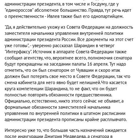
администрации президента, в том числе и Госдуму, где у
"единороссов" абсолютное большинство. Правда, тут речь идет
о преемственности - Ивлев также был его однопартийцем.
"Да, я действительно ухожу из Совета Федерации на должность
заместителя начальника управления внутренней политики
администрации президента России. Все документы на этот счет
уже готовы", - уверенно рассказал Шарандин в четверг
"Интерфаксу". Источник в аппарате Совета Федерации также
сообщил агентству, что, вероятнее всего, полномочия сенатора
будут прекращены на заседании палаты 16 апреля. Тут надо
отметить, что он был сенатором от Чувашии и скоро итак
должен был потерять свое место в Совете Федерации, так что
смена кабинета для него явно будет нелишней.Что касается
круга компетенции Шарандина, то не факт, что он будет
полностью повторять обязанности предшественника.
Официально, естественно, никто этого сейчас не объявит, а
формальные обязанности заместителей начальника
управления по внутренней политики в штатном расписании
администрации президента прописаны крайне расплывчато.
Интересно уже то, что большая часть назначений ожидается
после инаугурации Дмитрия Медведева, а сенатора в