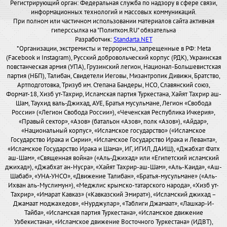
Регистрирующий орган: Федеральная служба по надзору в сфере связи,
информационных технологий и массовых коммуникаций.
При полном или частичном использовании материалов сайта активная
гиперссылка на "Политком.RU" обязательна
Разработчик:
Standarta.NET
*Организации, экстремисты и террористы, запрещенные в РФ: Meta
(Facebook и Instagram), Русский добровольческий корпус (РДК), Украинская
повстанческая армия (УПА), Грузинский легион, Национал-Большевистская
партия (НБП), Талибан, Свидетели Иеговы, Мизантропик Дивижн, Братство,
Артподготовка, Тризуб им. Степана Бандеры, НСО, Славянский союз,
Формат-18, Хизб ут-Тахрир, Исламская партия Туркестана, Хайят Тахрир аш-
Шам, Таухид валь-Джихад, АУЕ, Братья мусульмане, Легион «Свобода
России» («Легион Свобода России»), «Чеченская Республика Ичкерия»,
«Правый сектор», «Азов» (батальон «Азов», полк «Азов»), «Айдар»,
«Национальный корпус», «Исламское государство» («Исламское
Государство Ирака и Сирии», «Исламское Государство Ирака и Леванта»,
«Исламское Государство Ирака и Шама», ИГ, ИГИЛ, ДАИШ), «Джабхат Фатх
аш-Шам», «Священная война» («Аль-Джихад» или «Египетский исламский
джихад»), «Джабхат ан-Нусра», «Хайят Тахрир-аш-Шам», «Аль-Каида», «Аш-
Шабаб», «УНА-УНСО», «Движение Талибан», «Братья-мусульмане» («Аль-
Ихван аль-Муслимун»), «Меджлис крымско-татарского народа», «Хизб ут-
Тахрир», «Имарат Кавказ» («Кавказский Эмират»), «Исламский джихад –
Джамаат моджахедов», «Нурджулар», «Таблиги Джамаат», «Лашкар-И-
Тайба», «Исламская партия Туркестана», «Исламское движение
Узбекистана», «Исламское движение Восточного Туркестана» (ИДВТ),