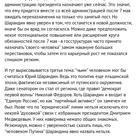
администрацию президента назначают уже сейчас. Это значит,
что ему придется вместе со всей администрацией после 7 мая
ожидать переназначения на только что занятый пост. Но
Шарандин явно уверен в том, что останется в новой должности,
иначе бы он вряд ли согласился. Можно даже предположить
некое потенциальное повышение или расширение круга
обязанностей после 7 мая - в госструктурах часто принято
назначать "своего человека" замом накануне больших
перестановок, чтобы затем его карьерный рост не показался
слишком резким.
И тут вырисовывается третья тема: "чьим" человеком мог бы
считаться Юрий Шарандин. Ведь это политик еще ельцинской
эпохи, фактически независимый от путинского окружения.
Даже сенатором он стал от региона, где правит "демократ
первой волны" Николай Федоров. Хоть Шарандин и входит в
"Единую Россию", но как "партийный активист" он замечен не
был. Разве что по "юридической" линии нельзя исключать его
некоей "духовной" связи с избранным президентом Дмитрием
Медведевым. У них наверняка немало общих знакомых.
Резюмируя, можно с уверенностью сказать лишь, что
"человеком Путина" Шарандина явно назвать нельзя.