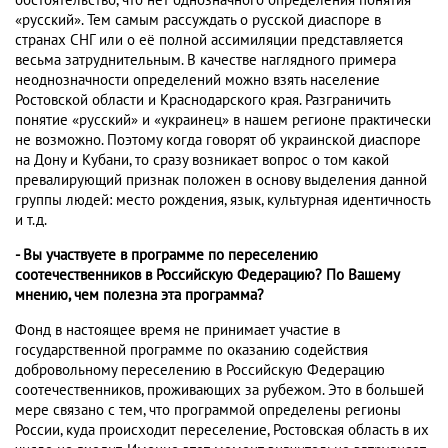
обстоятельство, что нет однозначного определения понятия
«русский». Тем самым рассуждать о русской диаспоре в
странах СНГ или о её полной ассимиляции представляется
весьма затруднительным. В качестве наглядного примера
неоднозначности определений можно взять население
Ростовской области и Краснодарского края. Разграничить
понятие «русский» и «украинец» в нашем регионе практически
не возможно. Поэтому когда говорят об украинской диаспоре
на Дону и Кубани, то сразу возникает вопрос о том какой
превалирующий признак положен в основу выделения данной
группы людей: место рождения, язык, культурная идентичность
и т.д.
- Вы участвуете в программе по переселению
соотечественников в Российскую Федерацию? По Вашему
мнению, чем полезна эта программа?
Фонд в настоящее время не принимает участие в
государственной программе по оказанию содействия
добровольному переселению в Российскую Федерацию
соотечественников, проживающих за рубежом. Это в большей
мере связано с тем, что программой определены регионы
России, куда происходит переселение, Ростовская область в их