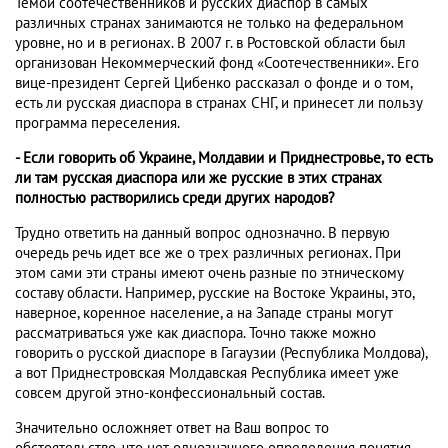
Темой соотечественников и русских диаспор в самых
различных странах занимаются не только на федеральном
уровне, но и в регионах. В 2007 г. в Ростовской области был
организован Некоммерческий фонд «Соотечественники». Его
вице-президент Сергей Цибенко рассказал о фонде и о том,
есть ли русская диаспора в странах СНГ, и принесет ли пользу
программа переселения.
- Если говорить об Украине, Молдавии и Приднестровье, то есть
ли там русская диаспора или же русские в этих странах
полностью растворились среди других народов?
Трудно ответить на данный вопрос однозначно. В первую
очередь речь идет все же о трех различных регионах. При
этом сами эти страны имеют очень разные по этническому
составу области. Например, русские на Востоке Украины, это,
наверное, коренное население, а на Западе страны могут
рассматриваться уже как диаспора. Точно также можно
говорить о русской диаспоре в Гагаузии (Республика Молдова),
а вот Приднестровская Молдавская Республика имеет уже
совсем другой этно-конфессиональный состав.
Значительно осложняет ответ на Ваш вопрос то