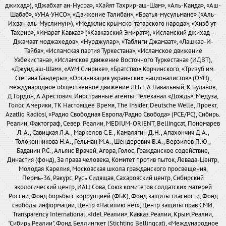
джихад»), «Джабхат ан-Нусра», «Хайят Тахрир-аш-Шам», «Аль-Каида», «Аш-
Шабаб», «УНА-УНСО», «Движение Талибан», «Братья-мусульмане» («Аль-
Ихван аль-Муслимун»), «Меджлис крымско-татарского народа», «Хизб ут-
Тахрир», «Имарат Кавказ» («Кавказский Эмират»), «Исламский джихад –
Джамаат моджахедов», «Нурджулар», «Таблиги Джамаат», «Лашкар-И-
Тайба», «Исламская партия Туркестана», «Исламское движение
Узбекистана», «Исламское движение Восточного Туркестана» (ИДВТ),
«Джунд аш-Шам», «АУМ Синрике», «Братство» Корчинского, «Тризуб им.
Степана Бандеры», «Организация украинских националистов» (ОУН),
международное общественное движение ЛГБТ, А.Навальный, К.Буданов,
Д.Гордон, А.Арестович. Иностранные агенты: Телеканал «Дождь», Медуза,
Голос Америки, ТК Настоящее Время, The Insider, Deutsche Welle, Проект,
Azatliq Radiosi, «Радио Свободная Европа/Радио Свобода» (PCE/PC), Сибирь.
Реалии, Фактограф, Север. Реалии, MEDIUM-ORIENT, Bellingcat, Пономарев
Л. А., Савицкая Л.А., Маркелов С.Е., Камалягин Д.Н., Апахончич Д.А.,
Толоконникова Н.А., Гельман М.А., Шендерович В.А., Верзилов П.Ю.,
Баданин Р.С., Альянс Врачей, Агора, Голос, Гражданское содействие,
Династия (фонд), За права человека, Комитет против пыток, Левада-Центр,
Молодая Карелия, Московская школа гражданского просвещения,
Пермь-36, Ракурс, Русь Сидящая, Сахаровский центр, Сибирский
экологический центр, ИАЦ Сова, Союз комитетов солдатских матерей
России, Фонд борьбы с коррупцией (ФБК), Фонд защиты гласности, Фонд
свободы информации, Центр «Насилию.нет», Центр защиты прав СМИ,
Transparency International, «Idel.Реалии», Кавказ.Реалии, Крым.Реалии,
"Сибирь.Реалии", Фонд Беллингкет (Stichting Bellingcat), «Международное