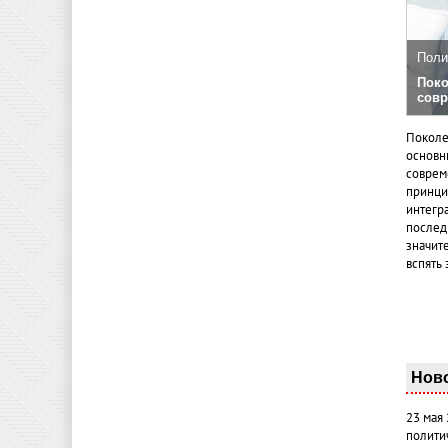
Поли
Поко
совр
Поколе
основн
совреме
принци
интегр
послед
значит
вспять 
Нов
23 мая
полити