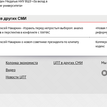
ден Медалью НИУ ВШЭ «За вклад в
ие университета»
в других СМИ
лексей Макаркин - Израиль перед непростым выбором: анализ
«Новая 
в и перспектив в конфликте с ХАМАС
реформ
ексей Макаркин о новом советнике президента по климату
Коммерс
кодекс
Колонка экономиста
ЦПТ в других СМИ
Мы 
Видео
Новости ЦПТ