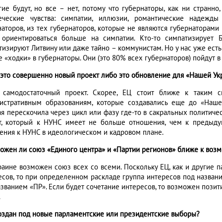
гие будут, но все – нет, потому что губернаторы, как ни странн
еческие чувства: симпатии, иллюзии, романтические надежды
наторов, из тех губернаторов, которые не являются губернаторами
 ориентироваться больше на симпатии. Кто-то симпатизирует Б
тизируют Литвину или даже тайно – коммунистам. Но у нас уже есть
 «ходки» в губернаторы. Они (это 80% всех губернаторов) пойдут в
– это совершенно новый проект либо это обновление для «Нашей У
 самодостаточный проект. Скорее, ЕЦ стоит ближе к таким си
истративным образованиям, которые создавались еще до «Нашей
ая перескочила через цикл или фазу где-то в сакральных политиче
т, который к НУНС имеет не больше отношения, чем к предыд
ения к НУНС в идеологическом и кадровом плане.
можен ли союз «Единого центра» и «Партии регионов» ближе к в
краине возможен союз всех со всеми. Поскольку ЕЦ, как и другие п
есов, то при определенном раскладе группа интересов под назван
азванием «ПР». Если будет сочетание интересов, то возможен пози
.
создан под новые парламентские или президентские выборы?