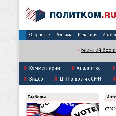
О проекте
Реклама
Редакция
Автор
Ближний Восто
Комментарии
Аналитика
Видео
ЦПТ в других СМИ
Выборы
Инт
07.07.