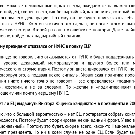
 возможные неожиданные и, как всегда, ожидаемые парламентски
 пойдет), скорее всего, как беспартийный, как политик, который о
 основа его декларации. Поэтому он не будет привязывать себя
стью к НУНС. Хотя он частично это сделал, но после этого исп
ические потери. Второй раз он эту ошибку не повторит. Даже втайн
ловно, пойдет как надпартийный политик.
ему президент отказался от НУНС в пользу ЕЦ?
 нигде не говорил, что отказывается от НУНС и будет поддерживать 
 уровне деклараций, меморандумов и другого более или м
ического инструментария. Поэтому он дистанцировался от НУНС, не 
кларируя это, а подавая некие сигналы. Украинская политика пох
нии никто ничего точно не говорит – все определяется «подмиг
и, жестами, а не за словами! По жестам и «подмигиваниям» 
ющему или почти умершему НУНС.
ет ли ЕЦ выдвинуть Виктора Ющенко кандидатом в президенты в 20
аю, что с большой вероятностью – нет. ЕЦ постарается собрать кон
родности. Поэтому будет сформирован некий единый фронт. У вас в
циональный». Поэтому это будет, скорее всего, какой-то Националь
нет президента. Но ни в коем случае не один ЕЦ. Если будет вы