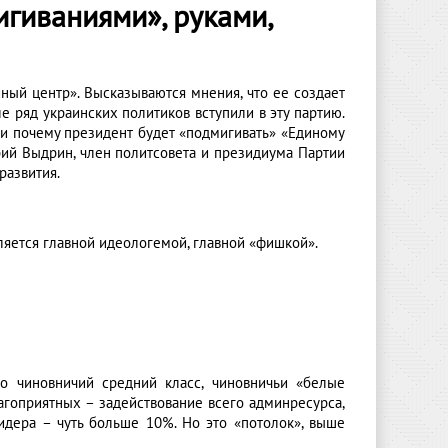
гиваниями», руками,
ный центр». Высказываются мнения, что ее создает
е ряд украинских политиков вступили в эту партию.
 и почему президент будет «подмигивать» «Единому
рий Выдрин, член политсовета и президиума Партии
развития.
является главной идеологемой, главной «фишкой».
то чиновничий средний класс, чиновничьи «белые
агоприятных – задействование всего админресурса,
лидера – чуть больше 10%. Но это «потолок», выше