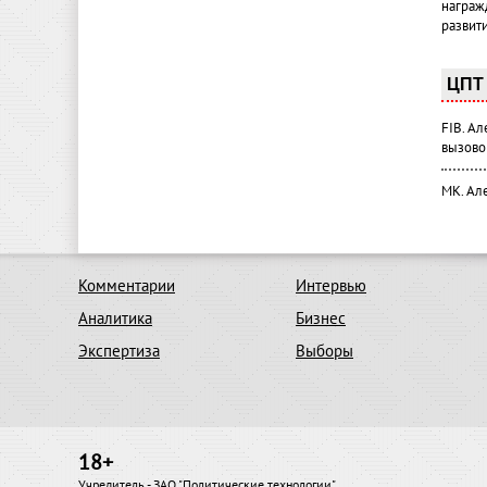
награж
развит
ЦПТ 
FIB. А
вызово
МК. Ал
Комментарии
Интервью
Аналитика
Бизнес
Экспертиза
Выборы
18+
Учредитель - ЗАО "Политические технологии"