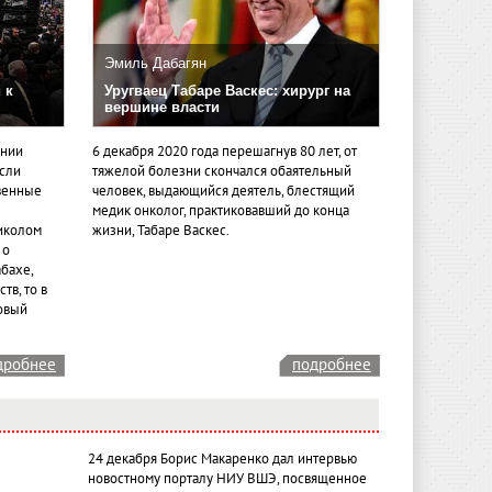
Эмиль Дабагян
 к
Уругваец Табаре Васкес: хирург на
вершине власти
ении
6 декабря 2020 года перешагнув 80 лет, от
если
тяжелой болезни скончался обаятельный
венные
человек, выдающийся деятель, блестящий
медик онколог, практиковавший до конца
иколом
жизни, Табаре Васкес.
 о
бахе,
тв, то в
овый
дробнее
подробнее
24 декабря Борис Макаренко дал интервью
новостному порталу НИУ ВШЭ, посвященное