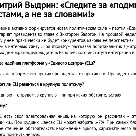
итрий Выдрин: «Следите за «подми
тами, а не за словами!»
раине активно формируется новая политическая сила – партия «Еди
тариат президента во главе с Виктором Балогой. На прошлой недел
у у нее практически не будет конкурентов, каковы ее перспективы
у» в интервью сайту «Политком.Ру» рассказал политаналитик Дмит
ых демократов, руководитель Европейского института интеграции и 
ва идейная платформа у «Единого центра» (ЕЦ)?
ная платформа: кто против президента, тот против нас. Президент 
жет ли ЕЦ развиться в крупную политсилу?
еднюю – с трудом, в крупную – ни при каких обстоятельствах.
ему?
Ц есть своя электоральная ниша, на которую он рассчитан – э
нички». При худших шансах ЕЦ может набрать 6-7%. При самых бл
ое стечение обстоятельств, нахождение яркого, харизматичного 
го прыгнуть нельзя.