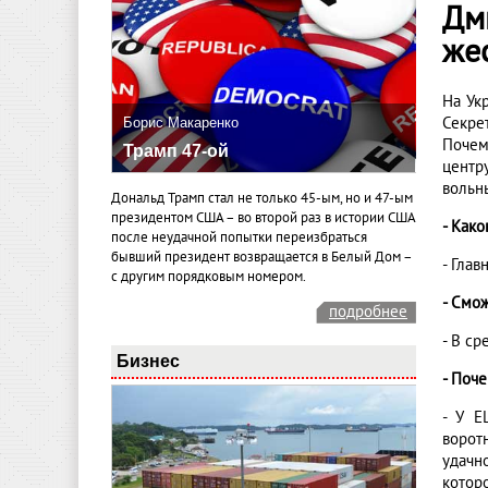
Дм
жес
На Ук
Секре
Борис Макаренко
Почем
Трамп 47-ой
центр
вольн
Дональд Трамп стал не только 45-ым, но и 47-ым
президентом США – во второй раз в истории США
- Како
после неудачной попытки переизбраться
бывший президент возвращается в Белый Дом –
- Глав
с другим порядковым номером.
- Смо
подробнее
- В ср
Бизнес
- Поч
- У Е
ворот
удачн
которо