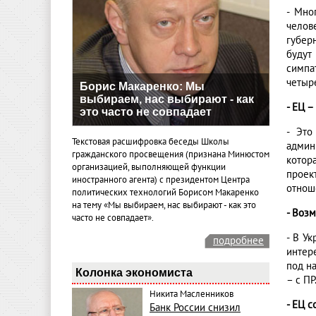
- Мно
челов
губер
будут
симпа
четыре
Борис Макаренко: Мы
выбираем, нас выбирают - как
- ЕЦ 
это часто не совпадает
- Это
Текстовая расшифровка беседы Школы
админ
гражданского просвещения (признана Минюстом
котор
организацией, выполняющей функции
проек
иностранного агента) с президентом Центра
отнош
политических технологий Борисом Макаренко
на тему «Мы выбираем, нас выбирают - как это
- Воз
часто не совпадает».
- В У
подробнее
интер
под н
Колонка экономиста
– с ПР
Никита Масленников
- ЕЦ 
Банк России снизил