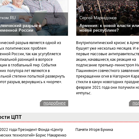
тком.RU
Сергей Маркедонов
ленческий разрыв в
Армения: к новой власти или
еменной России
новой республике?
нческий разрыв является одной из
Внутриполитический кризис в Арм
ых политических проблем
бушует уже несколько месяцев. И 
нной России, так как усугубляется
первые массовые антиправительст
пиальной разницей в вопросе
акции, начавшиеся, как реакция на
ации в глобальный мир. События
подписание премьер-министром Н
них полутора лет являются в
Пашиняном совместного заявления
ельной степени попыткой развернуть
прекращении огня в Нагорном Кара
этот разрыв, вернувшись к «норме».
стихли в канун новогодних празднес
феврале 2021 года они получили н
импульс.
подробнее
по
ости ЦПТ
 2022 года Президент Фонда «Центр
Памяти Игоря Бунина
ческих технологий» Борис Макаренко