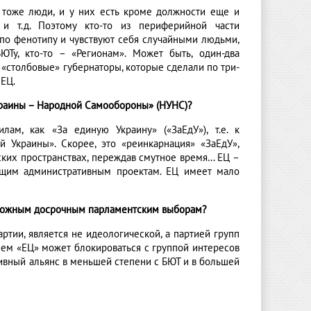
о, тоже люди, и у них есть кроме должности еще и
 и т.д. Поэтому кто-то из периферийной части
 по фенотипу и чувствуют себя случайными людьми,
ЮТу, кто-то – «Регионам». Может быть, один-два
 «столбовые» губернаторы, которые сделали по три-
 ЕЦ.
краины – Народной Самообороны» (НУНС)?
лам, как «За единую Украину» («ЗаЕдУ»), т.е. к
 Украины». Скорее, это «реинкарнация» «ЗаЕдУ»,
ских пространствах, переждав смутное время… ЕЦ –
ущим административным проектам. ЕЦ имеет мало
озможным досрочным парламентским выборам?
артии, является не идеологической, а партией групп
ием «ЕЦ» может блокироваться с группой интересов
тивный альянс в меньшей степени с БЮТ и в большей