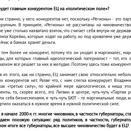
 будет главным конкурентом ЕЦ на «политическом поле»?
ни странно, у него конкурентов нет, поскольку «Регионы» - это па
 крупным. В принципе, «Регионы» не рассчитаны на чиновничество
ое уже столько нахватало взяток, что считает себя внутри не дер
типа Корейко, которые ходят на работу, но под кроватями уже дер
йчас в банках хранят деньги.
 тем более не конкурент, потому что он уходит в маргиналес, ма
ды, для которых главный идеологический патерналист – тот, кто 
ализм все решает за них в желудке. Поэтому здесь тоже конкуренто
я из этого, как ни странно, ЕЦ занимает свою относительно небол
их конкурентов нет. Разве что, с ним слегка конкурирует Владим
как «третью силу», по крайней мере идеологически, а ниша это
ренты, то, скорее всего, это Литвин в центре, чуть-чуть «Партия
ли себя бизнесменами, и чуть-чуть БЮТ – те маргинальные люди, ко
ртило оказаться в нужное время в нужной политической силе.
 в начале 2000-х гг. многие чиновники, в частности губернаторы, с
даем похожую ситуацию: ряд политиков, в частности, губернато
ном итоге все губернаторы, все высшее чиновничество будет в ЕЦ?