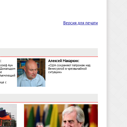
Версия для печати
:
Алексей Макаркин:
Жозеф Аун
«США сохраняют патронаж над
с Дональдом
Венесуэлой в чрезвычайной
ме
ситуации»
объемлющий
ице с