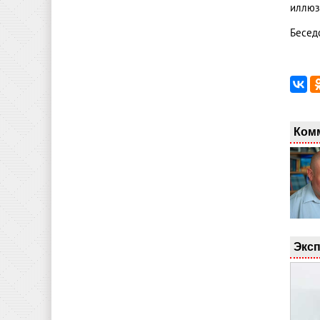
иллюз
Бесед
Ком
Эксп