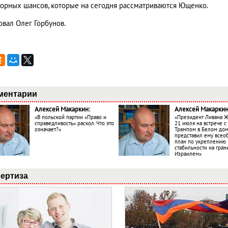
орных шансов, которые на сегодня рассматриваются Ющенко.
овал Олег Горбунов.
ментарии
Алексей Макаркин:
Алексей Макаркин
«В польской партии «Право и
«Президент Ливана 
справедливость» раскол. Что это
21 июля на встрече 
означает?»
Трампом в Белом до
представил ему все
план по укреплению
стабильности на гран
Израилем»
ертиза