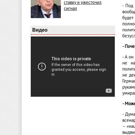
ставку и ужесточил
- Под
сигнал
вообще
будет
полно
полит
Видео
безус
- Поч
- А он
не на
полит
не де
Герма
рукам
умира
- Мож
- Дум
всена
– «на
выдви