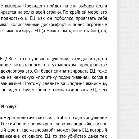
е выборы. Президент пойдет на эти выборы (если
пирается на волю всей страны. По крайней мере, это
 полностью к ЕЦ, как он побоялся привязать себя
ытывал колоссальный дискомфорт и понес огромные
е симпатизируя ЕЦ (а может быть, и не втайне), он,
ЕЦ! Все это на уровне ощущений, взглядов и т.д., но
енее испытанного на украинском пространстве
декларируя это. Он будет симпатизировать ЕЦ, тоже
ожа на немецкую «политику подмигивания», когда в
иваниями»! Поэтому следите за «подмигиваниями»,
президент будет более симпатизировать ЕЦ, чем
09 году?
гломерат политических сил, чтобы создать ощущение
 России более популярно слово «народный», а у нас
ный фронт, где «запевалой» может быть ЕЦ, который
движение от одного ЕЦ, то это убийство даже тех