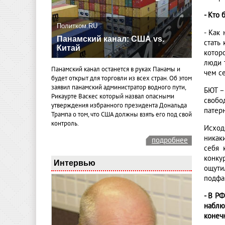
- Кто
Политком.RU
- Как 
Панамский канал: США vs.
стать
Китай
котор
люди 
Панамский канал останется в руках Панамы и
чем се
будет открыт для торговли из всех стран. Об этом
заявил панамский администратор водного пути,
БЮТ –
Рикаурте Васкес который назвал опасными
свобо
утверждения избранного президента Дональда
патерн
Трампа о том, что США должны взять его под свой
контроль.
Исход
никак
подробнее
себя 
конку
Интервью
ощути
подфа
- В РФ
наблю
конеч