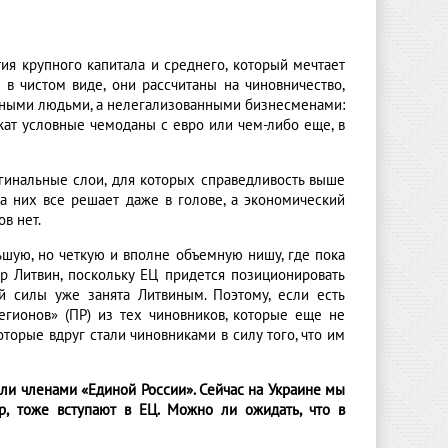
ртия крупного капитала и среднего, который мечтает
 в чистом виде, они рассчитаны на чиновничество,
жавными людьми, а нелегализованными бизнесменами:
жат условные чемоданы с евро или чем-либо еще, в
ргинальные слои, для которых справедливость выше
за них все решает даже в голове, а экономический
в нет.
ьшую, но четкую и вполне объемную нишу, где пока
ир Литвин, поскольку ЕЦ придется позиционировать
й силы уже занята Литвиным. Поэтому, если есть
 регионов» (ПР) из тех чиновников, которые еще не
торые вдруг стали чиновниками в силу того, что им
тали членами «Единой России». Сейчас на Украине мы
р, тоже вступают в ЕЦ. Можно ли ожидать, что в