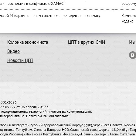
в и перспектив в конфликте с ХАМАС
реформ
ексей Макаркин о новом советнике президента по климату
Коммерс
кодекс
Колонка экономиста
ЦПТ в других СМИ
Мы 
Видео
Новости ЦПТ
 2001-2026
7-69227 от 06 апреля 2017 г.
и, информационных технологий и массовых коммуникаций.
гиперссылка на "Политком.RU" обязательна
ebook и Instagram), Русский добровольческий корпус (РДК), Украинская повстанческа
одготовка, Тризуб им. Степана Бандеры, НСО, Славянский союз, Формат-18, Хизб ут-Та
бода России»), «Чеченская Республика Ичкерия», «Правый сектор», «Азов» (батальон 