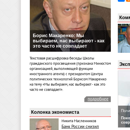
Ком
Борис Макаренко: Мы
выбираем, нас выбирают - как
это часто не совпадает
Текстовая расшифровка беседы Школы
гражданского просвещения (признана Минюстом
Эксп
организацией, выполняющей функции
иностранного агента) с президентом Центра
политических технологий Борисом Макаренко
на тему «Мы выбираем, нас выбирают - как это
часто не совпадает».
подробнее
Поли
Колонка экономиста
Поко
Никита Масленников
совр
Банк России снизил