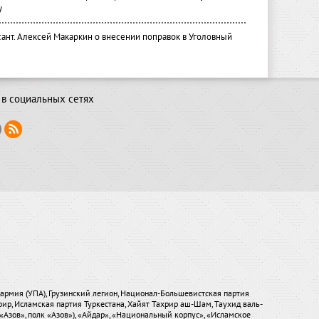
у
ант. Алексей Макаркин о внесении поправок в Уголовный
в социальных сетях
я армия (УПА), Грузинский легион, Национал-Большевистская партия
хрир, Исламская партия Туркестана, Хайят Тахрир аш-Шам, Таухид валь-
«Азов», полк «Азов»), «Айдар», «Национальный корпус», «Исламское