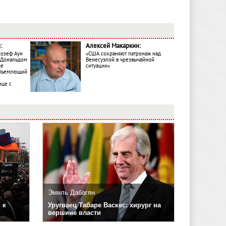
:
Алексей Макаркин:
Жозеф Аун
«США сохраняют патронаж над
с Дональдом
Венесуэлой в чрезвычайной
ме
ситуации»
объемлющий
ице с
Эмиль Дабагян
 к
Уругваец Табаре Васкес: хирург на
вершине власти