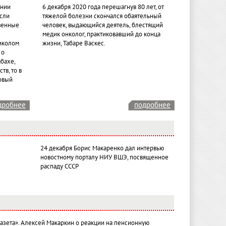
ении
6 декабря 2020 года перешагнув 80 лет, от
если
тяжелой болезни скончался обаятельный
венные
человек, выдающийся деятель, блестящий
медик онколог, практиковавший до конца
иколом
жизни, Табаре Васкес.
 о
бахе,
тв, то в
овый
дробнее
подробнее
24 декабря Борис Макаренко дал интервью
новостному порталу НИУ ВШЭ, посвященное
распаду СССР
газета». Алексей Макаркин о реакции на пенсионную