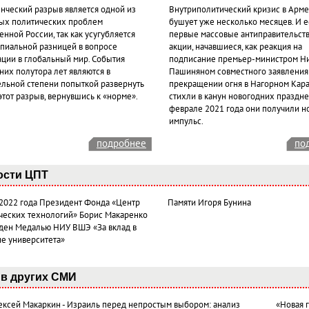
нческий разрыв является одной из
Внутриполитический кризис в Арм
ых политических проблем
бушует уже несколько месяцев. И 
нной России, так как усугубляется
первые массовые антиправительст
пиальной разницей в вопросе
акции, начавшиеся, как реакция на
ации в глобальный мир. События
подписание премьер-министром Н
них полутора лет являются в
Пашиняном совместного заявления
ельной степени попыткой развернуть
прекращении огня в Нагорном Кара
этот разрыв, вернувшись к «норме».
стихли в канун новогодних празднес
феврале 2021 года они получили н
импульс.
подробнее
по
ости ЦПТ
 2022 года Президент Фонда «Центр
Памяти Игоря Бунина
ческих технологий» Борис Макаренко
ден Медалью НИУ ВШЭ «За вклад в
ие университета»
в других СМИ
лексей Макаркин - Израиль перед непростым выбором: анализ
«Новая 