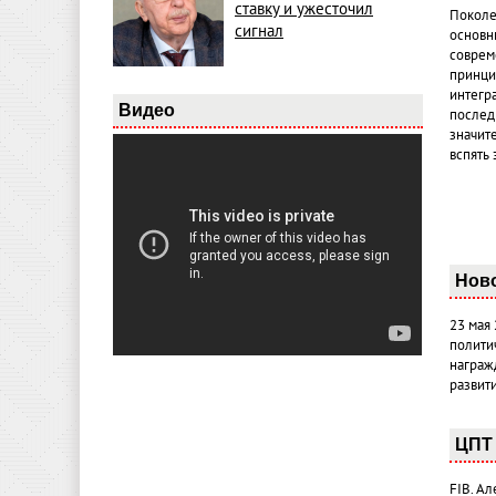
ставку и ужесточил
Поколе
сигнал
основн
совреме
принци
интегр
Видео
послед
значит
вспять 
Нов
23 мая
полити
награж
развит
ЦПТ 
FIB. А