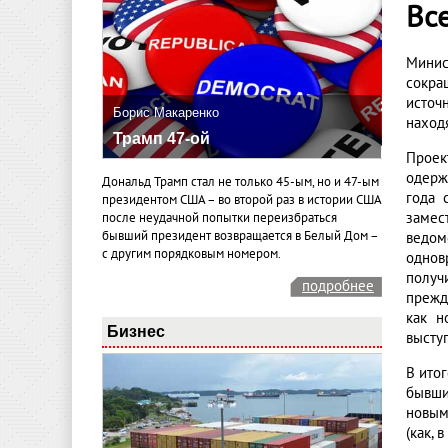
Все
Минис
сокра
источ
Борис Макаренко
наход
Трамп 47-ой
Проек
одерж
Дональд Трамп стал не только 45-ым, но и 47-ым
года 
президентом США – во второй раз в истории США
замес
после неудачной попытки переизбраться
бывший президент возвращается в Белый Дом –
ведом
с другим порядковым номером.
однов
получ
подробнее
прежд
как н
Бизнес
высту
В ито
бывши
новым
(как, 