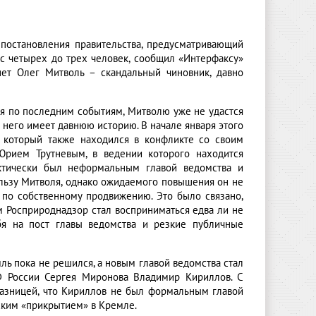
постановления правительства, предусматривающий
с четырех до трех человек, сообщил «Интерфаксу»
нет Олег Митволь – скандальный чиновник, давно
дя по последним событиям, Митволю уже не удастся
г него имеет давнюю историю. В начале января этого
, который также находился в конфликте со своим
рием Трутневым, в ведении которого находится
ктически был неформальным главой ведомства и
льзу Митволя, однако ожидаемого повышения он не
ь по собственному продвижению. Это было связано,
м Росприроднадзор стал восприниматься едва ли не
ебя на пост главы ведомства и резкие публичные
ль пока не решился, а новым главой ведомства стал
СФ России Сергея Миронова Владимир Кириллов. С
азницей, что Кириллов не был формальным главой
еским «прикрытием» в Кремле.