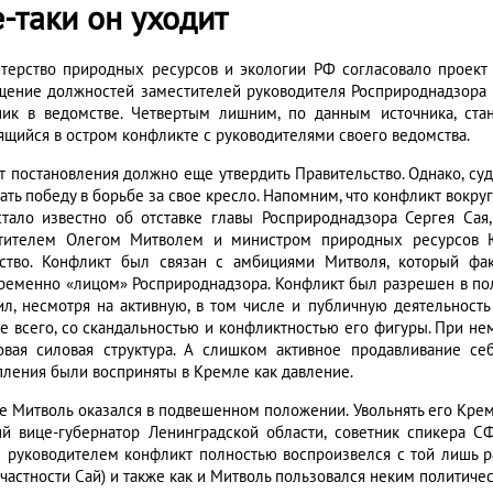
-таки он уходит
терство природных ресурсов и экологии РФ согласовало проект 
щение должностей заместителей руководителя Росприроднадзора 
ник в ведомстве. Четвертым лишним, по данным источника, ста
ящийся в остром конфликте с руководителями своего ведомства.
т постановления должно еще утвердить Правительство. Однако, су
ать победу в борьбе за свое кресло. Напомним, что конфликт вокру
стало известно об отставке главы Росприроднадзора Сергея Сая
тителем Олегом Митволем и министром природных ресурсов Ю
ство. Конфликт был связан с амбициями Митволя, который фа
ременно «лицом» Росприроднадзора. Конфликт был разрешен в по
ил, несмотря на активную, в том числе и публичную деятельност
е всего, со скандальностью и конфликтностью его фигуры. При не
овая силовая структура. А слишком активное продавливание с
пления были восприняты в Кремле как давление.
ге Митволь оказался в подвешенном положении. Увольнять его Крем
й вице-губернатор Ленинградской области, советник спикера 
 руководителем конфликт полностью воспроизвелся с той лишь р
в частности Сай) и также как и Митволь пользовался неким политич