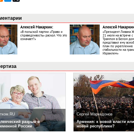
ментарии
Алексей Макаркин:
Алексей Макаркин
«В польской партии «Право и
«Президент Ливана 
справедливость» раскол. Что это
21 июля на встрече 
означает?»
Трампом в Белом до
представил ему все
план по укреплению
стабильности на гран
Израилем»
ертиза
тком.RU
Сергей Маркедонов
ленческий разрыв в
Армения: к новой власти или
еменной России
новой республике?