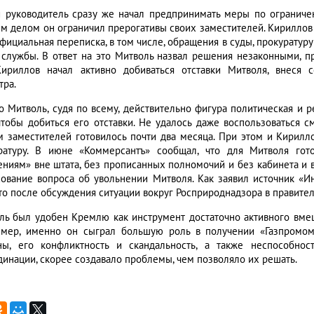
 руководитель сразу же начал предпринимать меры по ограниче
м делом он ограничил прерогативы своих заместителей. Кириллов 
 официальная переписка, в том числе, обращения в суды, прокурату
 службы. В ответ на это Митволь назвал решения незаконными, п
ириллов начал активно добиваться отставки Митволя, внеся 
тра.
о Митволь, судя по всему, действительно фигура политическая и р
 чтобы добиться его отставки. Не удалось даже воспользоваться 
м заместителей готовилось почти два месяца. При этом и Кирилло
ратуру. В июне «Коммерсантъ» сообщал, что для Митволя гот
ениям» вне штата, без прописанных полномочий и без кабинета и в
сование вопроса об увольнении Митволя. Как заявил источник «
то после обсуждения ситуации вокруг Росприроднадзора в правитель
ль был удобен Кремлю как инструмент достаточно активного вме
имер, именно он сыграл большую роль в получении «Газпромом
ны, его конфликтность и скандальность, а также неспособно
динации, скорее создавало проблемы, чем позволяло их решать.