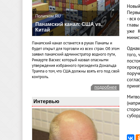
Новый
Первы
Политком.RU
- вся
Панамский канал: США vs.
главы
Китай
уже К
минис
Панамский канал останется в руках Панамы и
Однак
будет открыт для торговли из всех стран. Об этом
того,
заявил панамский администратор водного пути,
Рикаурте Васкес который назвал опасными
посто
утверждения избранного президента Дональда
проку
Трампа о том, что США должны взять его под свой
поруч
контроль.
согла
приня
подробнее
Митво
Интервью
(напр
сторо
субор