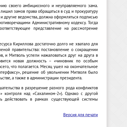
нию своего амбициозного и неуправляемого зама.
лишил замов права обращаться в суд и прокуратуру
ру и другие ведомства, должна оформляться подписью
ротиворечащими Административному кодексу. Тогда
соответствующее представление на рассмотрение
есурса Кириллова достаточно долго не хватало для
сменой правительства: постановление о сокращении
в, и Митволь успели нажаловаться друг на друга в
овится новая должность – «чиновник по особым
сего, что полагается. Месяц ушел на окончательное
Интерфаксу», решение об увольнении Митволя было
стве, а также в администрации президента.
шательства в разрешение разного рода конфликтов
» контроля над «Сахалином-2»). Однако с другой
сть действовать в рамках существующей системы
Версия для печати