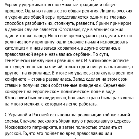
Украину удерживают всевозможные традиции и общее
прошлое. Одна из главных это общая религия. Лишить русских
и украинцев общей веры представляется одним из главных
способов разобщить их, столкнуть, развести. Ярким примером
в данном случае является Югославия, где в этнически жил
один и тот же народ. Но в свое время удалось разделить их по
религиозному принципу: одни славяне начали исповедовать
католицизм и называться хорватами, а другие остались в
православной вере и назывались сербами. По сути,
генетически между ними разницы нет. И в языковом аспекте
нет существенных различий, только одни пишут на латинице, а
другие - на кириллице. В итоге их удалось столкнуть в военном
конфликте – страна развалилась, Запад сделал на этом свои
ставки и получил свои собственные дивиденды. Серьезный
конкурент на европейском политическом поле в виде
Югославии был ликвидирован, большая страна была развалена
на много мелких, с которыми легче работать.
С Украиной и Россией есть попытка реализации той же самой
схемы. Сначала расколоть Украинскую православную церковь
Московского патриархата, а затем полностью отделить от
русской. То, что это пойдет во вред православию или