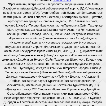
Разработчик:
Standarta.NET
*Организации, экстремисты и террористы, запрещенные в РФ: Meta
(Facebook и Instagram), Русский добровольческий корпус (РДК), Украинская
повстанческая армия (УПА), Грузинский легион, Национал-Большевистская
партия (НБП), Талибан, Свидетели Иеговы, Мизантропик Дивижн, Братство,
Артподготовка, Тризуб им. Степана Бандеры, НСО, Славянский союз,
Формат-18, Хизб ут-Тахрир, Исламская партия Туркестана, Хайят Тахрир аш-
Шам, Таухид валь-Джихад, АУЕ, Братья мусульмане, Легион «Свобода
России» («Легион Свобода России»), «Чеченская Республика Ичкерия»,
«Правый сектор», «Азов» (батальон «Азов», полк «Азов»), «Айдар»,
«Национальный корпус», «Исламское государство» («Исламское
Государство Ирака и Сирии», «Исламское Государство Ирака и Леванта»,
«Исламское Государство Ирака и Шама», ИГ, ИГИЛ, ДАИШ), «Джабхат Фатх
аш-Шам», «Священная война» («Аль-Джихад» или «Египетский исламский
джихад»), «Джабхат ан-Нусра», «Хайят Тахрир-аш-Шам», «Аль-Каида», «Аш-
Шабаб», «УНА-УНСО», «Движение Талибан», «Братья-мусульмане» («Аль-
Ихван аль-Муслимун»), «Меджлис крымско-татарского народа», «Хизб ут-
Тахрир», «Имарат Кавказ» («Кавказский Эмират»), «Исламский джихад –
Джамаат моджахедов», «Нурджулар», «Таблиги Джамаат», «Лашкар-И-
Тайба», «Исламская партия Туркестана», «Исламское движение
Узбекистана», «Исламское движение Восточного Туркестана» (ИДВТ),
«Джунд аш-Шам», «АУМ Синрике», «Братство» Корчинского, «Тризуб им.
Степана Бандеры», «Организация украинских националистов» (ОУН),
международное общественное движение ЛГБТ, А.Навальный, К.Буданов,
Д.Гордон, А.Арестович. Иностранные агенты: Телеканал «Дождь», Медуза,