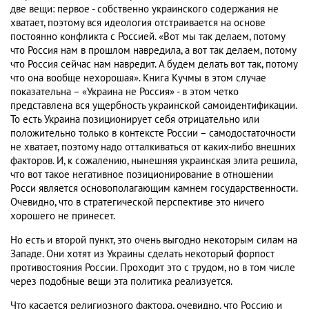
две вещи: первое - собственно украинского содержания не
хватает, поэтому вся идеология отстраивается на основе
постоянно конфликта с Россией. «Вот мы так делаем, потому
что Россия нам в прошлом навредила, а вот так делаем, потому
что Россия сейчас нам навредит. А будем делать вот так, потому
что она вообще нехорошая». Книга Кучмы в этом случае
показательна – «Украина не Россия» - в этом четко
представлена вся ущербность украинской самоидентификации.
То есть Украина позиционирует себя отрицательно или
положительно только в контексте России – самодостаточности
не хватает, поэтому надо отталкиваться от каких-либо внешних
факторов. И, к сожалению, нынешняя украинская элита решила,
что вот такое негативное позиционирование в отношении
Росси является основополагающим камнем государственности.
Очевидно, что в стратегической перспективе это ничего
хорошего не принесет.
Но есть и второй пункт, это очень выгодно некоторым силам на
Западе. Они хотят из Украины сделать некоторый форпост
противостояния России. Проходит это с трудом, но в том числе
через подобные вещи эта политика реализуется.
Что касается религиозного фактора, очевидно, что Россию и