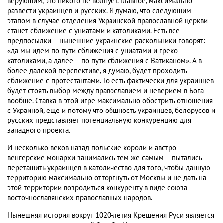
верующим, это никого не волнует. Главное, максимально
развести украинцев и русских. Я думаю, что следующим
этапом в случае отделения Украинской православной церкви
станет сближение с униатами и католиками. Есть все
предпосылки – нынешние украинские раскольники говорят:
«да мы идем по пути сближения с униатами и греко-
католиками, а далее – по пути сближения с Ватиканом». А в
более далекой перспективе, я думаю, будет проходить
сближение с протестантами. То есть фактически для украинцев
будет стоять выбор между православием и неверием в Бога
вообще. Ставка в этой игре максимально обострить отношения
с Украиной, еще и потому что общность украинцев, белорусов и
русских представляет потенциальную конкуренцию для
западного проекта.
И несколько веков назад польские короли и австро-
венгерские монархи занимались тем же самым – пытались
перетащить украинцев в католичество для того, чтобы данную
территорию максимально отторгнуть от Москвы и не дать на
этой территории возродиться конкуренту в виде союза
восточнославянских православных народов.
Нынешняя история вокруг 1020-летия Крещения Руси является