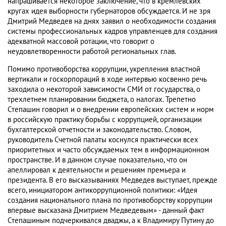
напрашивается некоторое заключение, что в кремлевских
кругах идея выборности губернаторов обсуждается. И не зря
Дмитрий Медведев на днях заявил о необходимости создания
системы профессиональных кадров управленцев для создания
адекватной массовой ротации, что говорит о
неудовлетворенности работой региональных глав.
Помимо противоборства коррупции, укрепления властной
вертикали и госкорпораций в ходе интервью косвенно речь
заходила о некоторой зависимости СМИ от государства, о
трехлетнем планировании бюджета, о налогах. Трепетно
Степашин говорил и о внедрении европейских систем и норм
в российскую практику борьбы с коррупцией, организации
бухгалтерской отчетности и законодательство. Словом,
руководитель Счетной палаты коснулся практически всех
приоритетных и часто обсуждаемых тем в информационном
пространстве. И в данном случае показательно, что он
апеллировал к деятельности и решениям премьера и
президента. В его высказываниях Медведев выступает, прежде
всего, инициатором антикоррупционной политики: «Идея
создания национального плана по противоборству коррупции
впервые высказана Дмитрием Медведевым» - данный факт
Степашиным подчеркивался дваджы, а к Владимиру Путину до