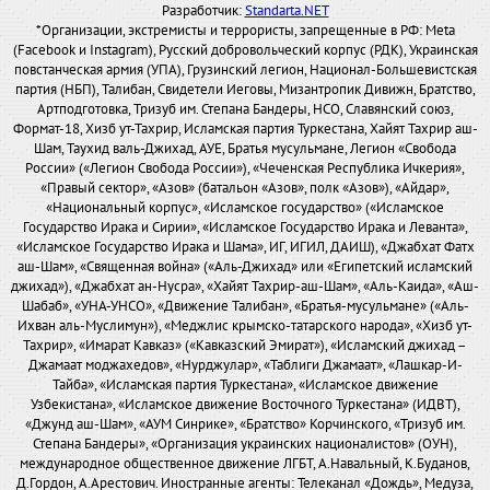
Разработчик:
Standarta.NET
*Организации, экстремисты и террористы, запрещенные в РФ: Meta
(Facebook и Instagram), Русский добровольческий корпус (РДК), Украинская
повстанческая армия (УПА), Грузинский легион, Национал-Большевистская
партия (НБП), Талибан, Свидетели Иеговы, Мизантропик Дивижн, Братство,
Артподготовка, Тризуб им. Степана Бандеры, НСО, Славянский союз,
Формат-18, Хизб ут-Тахрир, Исламская партия Туркестана, Хайят Тахрир аш-
Шам, Таухид валь-Джихад, АУЕ, Братья мусульмане, Легион «Свобода
России» («Легион Свобода России»), «Чеченская Республика Ичкерия»,
«Правый сектор», «Азов» (батальон «Азов», полк «Азов»), «Айдар»,
«Национальный корпус», «Исламское государство» («Исламское
Государство Ирака и Сирии», «Исламское Государство Ирака и Леванта»,
«Исламское Государство Ирака и Шама», ИГ, ИГИЛ, ДАИШ), «Джабхат Фатх
аш-Шам», «Священная война» («Аль-Джихад» или «Египетский исламский
джихад»), «Джабхат ан-Нусра», «Хайят Тахрир-аш-Шам», «Аль-Каида», «Аш-
Шабаб», «УНА-УНСО», «Движение Талибан», «Братья-мусульмане» («Аль-
Ихван аль-Муслимун»), «Меджлис крымско-татарского народа», «Хизб ут-
Тахрир», «Имарат Кавказ» («Кавказский Эмират»), «Исламский джихад –
Джамаат моджахедов», «Нурджулар», «Таблиги Джамаат», «Лашкар-И-
Тайба», «Исламская партия Туркестана», «Исламское движение
Узбекистана», «Исламское движение Восточного Туркестана» (ИДВТ),
«Джунд аш-Шам», «АУМ Синрике», «Братство» Корчинского, «Тризуб им.
Степана Бандеры», «Организация украинских националистов» (ОУН),
международное общественное движение ЛГБТ, А.Навальный, К.Буданов,
Д.Гордон, А.Арестович. Иностранные агенты: Телеканал «Дождь», Медуза,