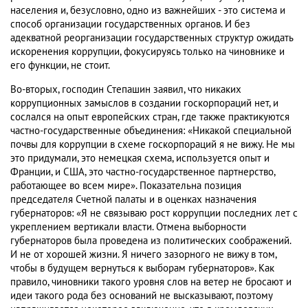
населения и, безусловно, одно из важнейших - это система и
способ организации государственных органов. И без
адекватной реорганизации государственных структур ожидать
искоренения коррупции, фокусируясь только на чиновнике и
его функции, не стоит.
Во-вторых, господин Степашин заявил, что никаких
коррупционных замыслов в создании госкорпораций нет, и
сослался на опыт европейских стран, где также практикуются
частно-государственные объединения: «Никакой специальной
почвы для коррупции в схеме госкорпораций я не вижу. Не мы
это придумали, это немецкая схема, используется опыт и
Франции, и США, это частно-государственное партнерство,
работающее во всем мире». Показательна позиция
председателя Счетной палаты и в оценках назначения
губернаторов: «Я не связываю рост коррупции последних лет с
укреплением вертикали власти. Отмена выборности
губернаторов была проведена из политических соображений.
И не от хорошей жизни. Я ничего зазорного не вижу в том,
чтобы в будущем вернуться к выборам губернаторов». Как
правило, чиновники такого уровня слов на ветер не бросают и
идеи такого рода без оснований не высказывают, поэтому