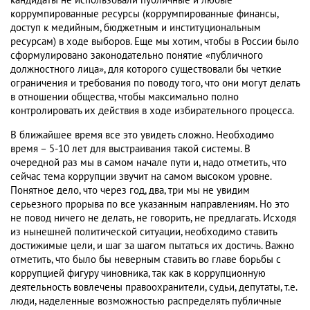
кандидаты не использовали публичные и любые
коррумпированные ресурсы (коррумпированные финансы,
доступ к медийным, бюджетным и институциональным
ресурсам) в ходе выборов. Еще мы хотим, чтобы в России было
сформулировано законодательно понятие «публичного
должностного лица», для которого существовали бы четкие
ограничения и требования по поводу того, что они могут делать
в отношении общества, чтобы максимально полно
контролировать их действия в ходе избирательного процесса.
В ближайшее время все это увидеть сложно. Необходимо
время – 5-10 лет для выстраивания такой системы. В
очередной раз мы в самом начале пути и, надо отметить, что
сейчас тема коррупции звучит на самом высоком уровне.
Понятное дело, что через год, два, три мы не увидим
серьезного прорыва по все указанным направлениям. Но это
не повод ничего не делать, не говорить, не предлагать. Исходя
из нынешней политической ситуации, необходимо ставить
достижимые цели, и шаг за шагом пытаться их достичь. Важно
отметить, что было бы неверным ставить во главе борьбы с
коррупцией фигуру чиновника, так как в коррупционную
деятельность вовлечены правоохранители, судьи, депутаты, т.е.
люди, наделенные возможностью распределять публичные