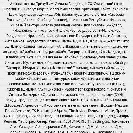
Артподготовка, Тризуб им. Степана Бандеры, НСО, Славянский союз,
Формат-18, Хизб ут-Тахрир, Исламская партия Туркестана, Хайят Тахрир аш-
Шам, Таухид валь-Джихад, АУЕ, Братья мусульмане, Легион «Свобода
России» («Легион Свобода России»), «Чеченская Республика Ичкерия»,
«Правый сектор», «Азов» (батальон «Азов», полк «Азов»), «Айдар»,
«Национальный корпус», «Исламское государство» («Исламское
Государство Ирака и Сирии», «Исламское Государство Ирака и Леванта»,
«Исламское Государство Ирака и Шама», ИГ, ИГИЛ, ДАИШ), «Джабхат Фатх
аш-Шам», «Священная война» («Аль-Джихад» или «Египетский исламский
джихад»), «Джабхат ан-Нусра», «Хайят Тахрир-аш-Шам», «Аль-Каида», «Аш-
Шабаб», «УНА-УНСО», «Движение Талибан», «Братья-мусульмане» («Аль-
Ихван аль-Муслимун»), «Меджлис крымско-татарского народа», «Хизб ут-
Тахрир», «Имарат Кавказ» («Кавказский Эмират»), «Исламский джихад –
Джамаат моджахедов», «Нурджулар», «Таблиги Джамаат», «Лашкар-И-
Тайба», «Исламская партия Туркестана», «Исламское движение
Узбекистана», «Исламское движение Восточного Туркестана» (ИДВТ),
«Джунд аш-Шам», «АУМ Синрике», «Братство» Корчинского, «Тризуб им.
Степана Бандеры», «Организация украинских националистов» (ОУН),
международное общественное движение ЛГБТ, А.Навальный, К.Буданов,
Д.Гордон, А.Арестович. Иностранные агенты: Телеканал «Дождь», Медуза,
Голос Америки, ТК Настоящее Время, The Insider, Deutsche Welle, Проект,
Azatliq Radiosi, «Радио Свободная Европа/Радио Свобода» (PCE/PC), Сибирь.
Реалии, Фактограф, Север. Реалии, MEDIUM-ORIENT, Bellingcat, Пономарев
Л. А., Савицкая Л.А., Маркелов С.Е., Камалягин Д.Н., Апахончич Д.А.,
Толоконникова Н.А., Гельман М.А., Шендерович В.А., Верзилов П.Ю.,