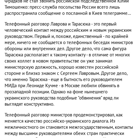
Фрадков не стал звонить российской подследственной Юлии
Тимошенко: пресс-служба посольства России всего лишь
распространила сообщение о посланной в Киев телеграмме…
Телефонный разговор Лаврова и Тарасюка - это первый
человеческий контакт между российским и новым украинским
руководством. Первый и, похоже, единственный - по крайней
мере, ничего не сообщается о телефонных беседах министров
обороны или внутренних дел. Другое дело, что сама фигура
Тарасюка располагает к такому контакту - в отличие от многих
своих коллег в новом правительстве он уже занимал
министерскую должность, хорошо известен российской
стороне и близко знаком с Сергеем Лавровым. Другое дело,
что именно Тарасюка - еще в бытность его руководителем
МИДа при Леониде Кучме - в Москве любили обвинять в
прозападной позиции. Однако на фоне нынешнего
украинского руководства подобные "обвинения" вряд ли
выглядят конструктивно.
Телефонный разговор министров продемонстрировал, как
меняется качество российско-украинского диалога. Из
межличностного он становится межгосударственным, контакты
между высшими руководителями обеих стран практически