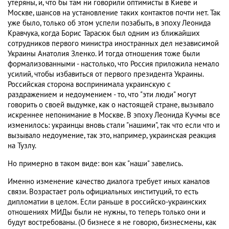
утеряны, и, что бы там ни говорили оптимисты в Киеве и
Москве, шансов на установление таких контактов почти нет. Так
уже было, только об этом успели позабыть, в эпоху Леонида
Кравчука, когда Борис Тарасюк был одним из ближайших
сотрудников первого министра иностранных дел независимой
Украины Анатолия Зленко. И тогда отношения тоже были
формализованными - настолько, что Россия приложила немало
усилий, чтобы избавиться от первого президента Украины.
Российская сторона воспринимала украинскую с
раздражением и недоумением - то, что "эти люди" могут
говорить о своей выдумке, как о настоящей стране, вызывало
искреннее непонимание в Москве. В эпоху Леонида Кучмы все
изменилось: украинцы вновь стали "нашими", так что если что и
вызывало недоумение, так это, например, украинская реакция
на Тузлу.
Но примерно в таком виде: вон как "наши" завелись.
Именно изменение качество диалога требует иных каналов
связи. Возрастает роль официальных институций, то есть
дипломатии в целом. Если раньше в российско-украинских
отношениях МИДы были не нужны, то теперь только они и
будут востребованы. (О бизнесе я не говорю, бизнесмены, как