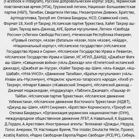
(Facebook и Instagram), Русский добровольческий корпус (РДК), Украинская
повстанческая армия (УПА), Грузинский легион, Национал-Большевистская
партия (НБП), Талибан, Свидетели Иеговы, Мизантропик Дивижн, Братство,
Артподготовка, Тризуб им. Степана Бандеры, НСО, Славянский союз,
Формат-18, Хизб ут-Тахрир, Исламская партия Туркестана, Хайят Тахрир аш-
Шам, Таухид валь-Джихад, АУЕ, Братья мусульмане, Легион «Свобода
России» («Легион Свобода России»), «Чеченская Республика Ичкерия»,
«Правый сектор», «Азов» (батальон «Азов», полк «Азов»), «Айдар»,
«Национальный корпус», «Исламское государство» («Исламское
Государство Ирака и Сирии», «Исламское Государство Ирака и Леванта»,
«Исламское Государство Ирака и Шама», ИГ, ИГИЛ, ДАИШ), «Джабхат Фатх
аш-Шам», «Священная война» («Аль-Джихад» или «Египетский исламский
джихад»), «Джабхат ан-Нусра», «Хайят Тахрир-аш-Шам», «Аль-Каида», «Аш-
Шабаб», «УНА-УНСО», «Движение Талибан», «Братья-мусульмане» («Аль-
Ихван аль-Муслимун»), «Меджлис крымско-татарского народа», «Хизб ут-
Тахрир», «Имарат Кавказ» («Кавказский Эмират»), «Исламский джихад –
Джамаат моджахедов», «Нурджулар», «Таблиги Джамаат», «Лашкар-И-
Тайба», «Исламская партия Туркестана», «Исламское движение
Узбекистана», «Исламское движение Восточного Туркестана» (ИДВТ),
«Джунд аш-Шам», «АУМ Синрике», «Братство» Корчинского, «Тризуб им.
Степана Бандеры», «Организация украинских националистов» (ОУН),
международное общественное движение ЛГБТ, А.Навальный, К.Буданов,
Д.Гордон, А.Арестович. Иностранные агенты: Телеканал «Дождь», Медуза,
Голос Америки, ТК Настоящее Время, The Insider, Deutsche Welle, Проект,
Azatliq Radiosi, «Радио Свободная Европа/Радио Свобода» (PCE/PC), Сибирь.