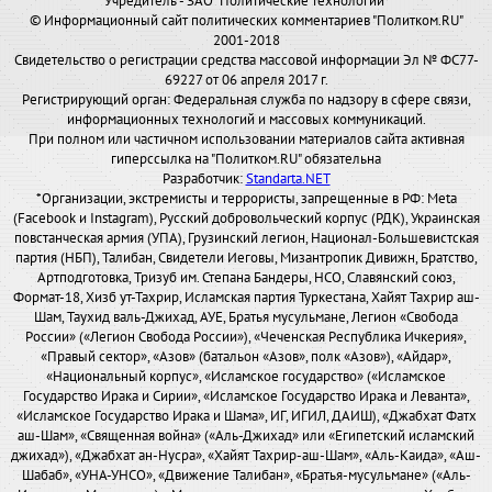
Учредитель - ЗАО "Политические технологии"
© Информационный сайт политических комментариев "Политком.RU"
2001-2018
Свидетельство о регистрации средства массовой информации Эл № ФС77-
69227 от 06 апреля 2017 г.
Регистрирующий орган: Федеральная служба по надзору в сфере связи,
информационных технологий и массовых коммуникаций.
При полном или частичном использовании материалов сайта активная
гиперссылка на "Политком.RU" обязательна
Разработчик:
Standarta.NET
*Организации, экстремисты и террористы, запрещенные в РФ: Meta
(Facebook и Instagram), Русский добровольческий корпус (РДК), Украинская
повстанческая армия (УПА), Грузинский легион, Национал-Большевистская
партия (НБП), Талибан, Свидетели Иеговы, Мизантропик Дивижн, Братство,
Артподготовка, Тризуб им. Степана Бандеры, НСО, Славянский союз,
Формат-18, Хизб ут-Тахрир, Исламская партия Туркестана, Хайят Тахрир аш-
Шам, Таухид валь-Джихад, АУЕ, Братья мусульмане, Легион «Свобода
России» («Легион Свобода России»), «Чеченская Республика Ичкерия»,
«Правый сектор», «Азов» (батальон «Азов», полк «Азов»), «Айдар»,
«Национальный корпус», «Исламское государство» («Исламское
Государство Ирака и Сирии», «Исламское Государство Ирака и Леванта»,
«Исламское Государство Ирака и Шама», ИГ, ИГИЛ, ДАИШ), «Джабхат Фатх
аш-Шам», «Священная война» («Аль-Джихад» или «Египетский исламский
джихад»), «Джабхат ан-Нусра», «Хайят Тахрир-аш-Шам», «Аль-Каида», «Аш-
Шабаб», «УНА-УНСО», «Движение Талибан», «Братья-мусульмане» («Аль-