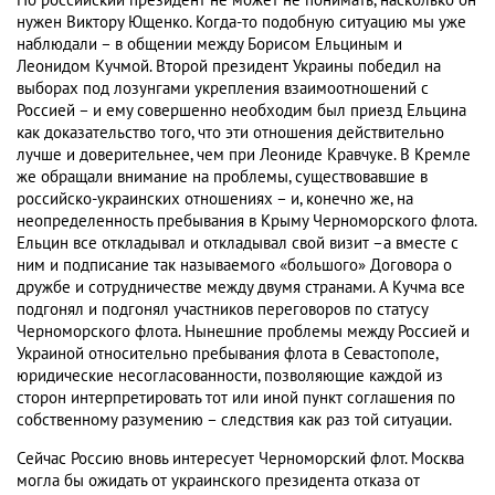
Но российский президент не может не понимать, насколько он
нужен Виктору Ющенко. Когда-то подобную ситуацию мы уже
наблюдали – в общении между Борисом Ельциным и
Леонидом Кучмой. Второй президент Украины победил на
выборах под лозунгами укрепления взаимоотношений с
Россией – и ему совершенно необходим был приезд Ельцина
как доказательство того, что эти отношения действительно
лучше и доверительнее, чем при Леониде Кравчуке. В Кремле
же обращали внимание на проблемы, существовавшие в
российско-украинских отношениях – и, конечно же, на
неопределенность пребывания в Крыму Черноморского флота.
Ельцин все откладывал и откладывал свой визит –а вместе с
ним и подписание так называемого «большого» Договора о
дружбе и сотрудничестве между двумя странами. А Кучма все
подгонял и подгонял участников переговоров по статусу
Черноморского флота. Нынешние проблемы между Россией и
Украиной относительно пребывания флота в Севастополе,
юридические несогласованности, позволяющие каждой из
сторон интерпретировать тот или иной пункт соглашения по
собственному разумению – следствия как раз той ситуации.
Сейчас Россию вновь интересует Черноморский флот. Москва
могла бы ожидать от украинского президента отказа от