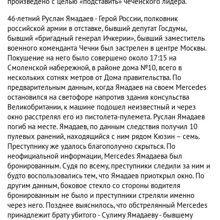
произведено с целью «подставить» чеченского лидера.
46-летний Руслан Ямадаев - Герой России, полковник
российской армии в отставке, бывший депутат Госдумы,
бывший «бригадный генерал Ичкерии», бывший заместитель
военного коменданта Чечни был застрелен в центре Москвы.
Покушение на него было совершено около 17:15 на
Смоленской набережной, в районе дома №10, всего в
нескольких сотнях метров от Дома правительства. По
предварительным данным, когда Ямадаев на своем Mercedes
остановился на светофоре напротив здания консульства
Великобритании, к машине подошел неизвестный и через
окно расстрелял его из пистолета-пулемета. Руслан Ямадаев
погиб на месте. Ямадаев, по данным следствия получил 10
пулевых ранений, находящийся с ним рядом Кюзин – семь.
Преступнику же удалось благополучно скрыться. По
неофициальной информации, Mercedes Ямадаева был
бронированным. Судя по всему, преступники следили за ним и
будто воспользовались тем, что Ямадаев приоткрыл окно. По
другим данным, боковое стекло со стороны водителя
бронированным не было и преступники стреляли именно
через него. Позднее выяснилось, что обстрелянный Mercedes
принадлежит брату убитого - Сулиму Ямадаеву - бывшему