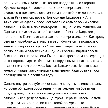
одним из самых заметных жестов поддержки со стороны
Кремля, который проводил политику диверсификации
силового и политического ресурса в республике до прихода к
власти Рамзана Кадырова. При Ахмаде Кадырове и Алу
Алханове Ямадаевы сосуществовали с кадыровским кланом:
отношения были мягко конкурентными, но не конфликтными.
Однако с началом активной экспансии Рамзана Кадырова,
постепенно Кремль отказывался от диверсификации: Кадырову
был дан карт-бланш, а власть в республике была полностью
монополизирована. Руслан Ямадаев потерял контроль над
региональным отделением «Единой России», партия власти
была полностью зачищена. Была также пресечена конкуренция
и со стороны партии «Родина», которую пытался использовать
в качестве своего ресурса Бислан Гантамиров. Политическая
монополизация закончилась назначением Кадырова на пост
президента ЧР в прошлом году.
Однако внутри республики оставались группы влияния, кланы,
которые обладали собственными, автономными боевыми
структурами, при этом находящимися в нормальных
отношениях с федеральным центром. Первым шагом на пути
выстраивания монополии на силовой ресурс стало
уничтожение чеченскими милиционерами (среди них был и