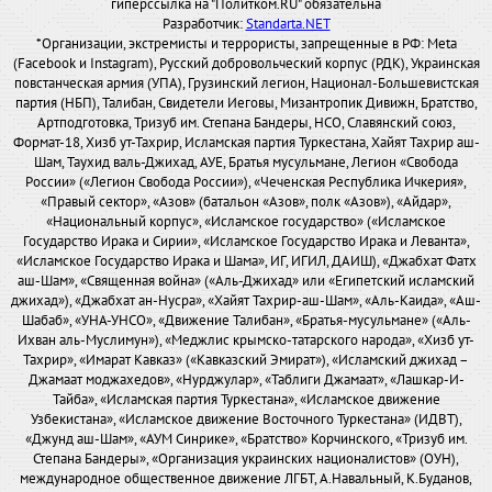
гиперссылка на "Политком.RU" обязательна
Разработчик:
Standarta.NET
*Организации, экстремисты и террористы, запрещенные в РФ: Meta
(Facebook и Instagram), Русский добровольческий корпус (РДК), Украинская
повстанческая армия (УПА), Грузинский легион, Национал-Большевистская
партия (НБП), Талибан, Свидетели Иеговы, Мизантропик Дивижн, Братство,
Артподготовка, Тризуб им. Степана Бандеры, НСО, Славянский союз,
Формат-18, Хизб ут-Тахрир, Исламская партия Туркестана, Хайят Тахрир аш-
Шам, Таухид валь-Джихад, АУЕ, Братья мусульмане, Легион «Свобода
России» («Легион Свобода России»), «Чеченская Республика Ичкерия»,
«Правый сектор», «Азов» (батальон «Азов», полк «Азов»), «Айдар»,
«Национальный корпус», «Исламское государство» («Исламское
Государство Ирака и Сирии», «Исламское Государство Ирака и Леванта»,
«Исламское Государство Ирака и Шама», ИГ, ИГИЛ, ДАИШ), «Джабхат Фатх
аш-Шам», «Священная война» («Аль-Джихад» или «Египетский исламский
джихад»), «Джабхат ан-Нусра», «Хайят Тахрир-аш-Шам», «Аль-Каида», «Аш-
Шабаб», «УНА-УНСО», «Движение Талибан», «Братья-мусульмане» («Аль-
Ихван аль-Муслимун»), «Меджлис крымско-татарского народа», «Хизб ут-
Тахрир», «Имарат Кавказ» («Кавказский Эмират»), «Исламский джихад –
Джамаат моджахедов», «Нурджулар», «Таблиги Джамаат», «Лашкар-И-
Тайба», «Исламская партия Туркестана», «Исламское движение
Узбекистана», «Исламское движение Восточного Туркестана» (ИДВТ),
«Джунд аш-Шам», «АУМ Синрике», «Братство» Корчинского, «Тризуб им.
Степана Бандеры», «Организация украинских националистов» (ОУН),
международное общественное движение ЛГБТ, А.Навальный, К.Буданов,