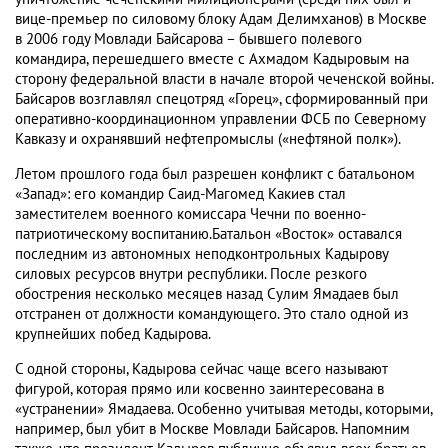
вице-премьер по силовому блоку Адам Делимханов) в Москве
в 2006 году Мовлади Байсарова – бывшего полевого
командира, перешедшего вместе с Ахмадом Кадыровым на
сторону федеральной власти в начале второй чеченской войны.
Байсаров возглавлял спецотряд «Горец», сформированный при
оперативно-координационном управлении ФСБ по Северному
Кавказу и охранявший нефтепромыслы («нефтяной полк»).
Летом прошлого года был разрешен конфликт с батальоном
«Запад»: его командир Саид-Магомед Какиев стал
заместителем военного комиссара Чечни по военно-
патриотическому воспитанию.Батальон «Восток» оставался
последним из автономных неподконтрольных Кадырову
силовых ресурсов внутри республики. После резкого
обострения несколько месяцев назад Сулим Ямадаев был
отстранен от должности командующего. Это стало одной из
крупнейших побед Кадырова.
С одной стороны, Кадырова сейчас чаще всего называют
фигурой, которая прямо или косвенно заинтересована в
«устранении» Ямадаева. Особенно учитывая методы, которыми,
например, был убит в Москве Мовлади Байсаров. Напомним