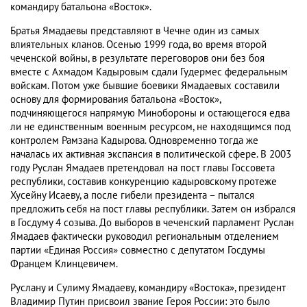
командиру батальона «Восток».
Братья Ямадаевы представляют в Чечне один из самых
влиятельных кланов. Осенью 1999 года, во время второй
чеченской войны, в результате переговоров они без боя
вместе с Ахмадом Кадыровым сдали Гудермес федеральным
войскам. Потом уже бывшие боевики Ямадаевых составили
основу для формирования батальона «Восток»,
подчиняющегося напрямую Минобороны и остающегося едва
ли не единственным военным ресурсом, не находящимся под
контролем Рамзана Кадырова. Одновременно тогда же
началась их активная экспансия в политической сфере. В 2003
году Руслан Ямадаев претендовал на пост главы Госсовета
республики, составив конкуренцию кадыровскому протеже
Хусейну Исаеву, а после гибели президента – пытался
предложить себя на пост главы республики. Затем он избрался
в Госдуму 4 созыва. До выборов в чеченский парламент Руслан
Ямадаев фактически руководил региональным отделением
партии «Единая Россия» совместно с депутатом Госдумы
Францем Клинцевичем.
Руслану и Сулиму Ямадаеву, командиру «Востока», президент
Владимир Путин присвоил звание Героя России: это было