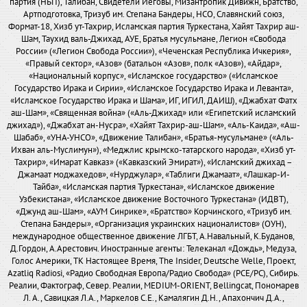
партия (НБП), Талибан, Свидетели Иеговы, Мизантропик Дивижн, Братство,
Артподготовка, Тризуб им. Степана Бандеры, НСО, Славянский союз,
Формат-18, Хизб ут-Тахрир, Исламская партия Туркестана, Хайят Тахрир аш-
Шам, Таухид валь-Джихад, АУЕ, Братья мусульмане, Легион «Свобода
России» («Легион Свобода России»), «Чеченская Республика Ичкерия»,
«Правый сектор», «Азов» (батальон «Азов», полк «Азов»), «Айдар»,
«Национальный корпус», «Исламское государство» («Исламское
Государство Ирака и Сирии», «Исламское Государство Ирака и Леванта»,
«Исламское Государство Ирака и Шама», ИГ, ИГИЛ, ДАИШ), «Джабхат Фатх
аш-Шам», «Священная война» («Аль-Джихад» или «Египетский исламский
джихад»), «Джабхат ан-Нусра», «Хайят Тахрир-аш-Шам», «Аль-Каида», «Аш-
Шабаб», «УНА-УНСО», «Движение Талибан», «Братья-мусульмане» («Аль-
Ихван аль-Муслимун»), «Меджлис крымско-татарского народа», «Хизб ут-
Тахрир», «Имарат Кавказ» («Кавказский Эмират»), «Исламский джихад –
Джамаат моджахедов», «Нурджулар», «Таблиги Джамаат», «Лашкар-И-
Тайба», «Исламская партия Туркестана», «Исламское движение
Узбекистана», «Исламское движение Восточного Туркестана» (ИДВТ),
«Джунд аш-Шам», «АУМ Синрике», «Братство» Корчинского, «Тризуб им.
Степана Бандеры», «Организация украинских националистов» (ОУН),
международное общественное движение ЛГБТ, А.Навальный, К.Буданов,
Д.Гордон, А.Арестович. Иностранные агенты: Телеканал «Дождь», Медуза,
Голос Америки, ТК Настоящее Время, The Insider, Deutsche Welle, Проект,
Azatliq Radiosi, «Радио Свободная Европа/Радио Свобода» (PCE/PC), Сибирь.
Реалии, Фактограф, Север. Реалии, MEDIUM-ORIENT, Bellingcat, Пономарев
Л. А., Савицкая Л.А., Маркелов С.Е., Камалягин Д.Н., Апахончич Д.А.,