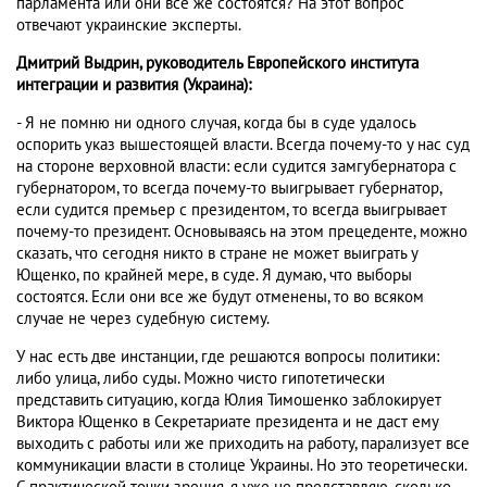
парламента или они все же состоятся? На этот вопрос
отвечают украинские эксперты.
Дмитрий Выдрин, руководитель Европейского института
интеграции и развития (Украина):
- Я не помню ни одного случая, когда бы в суде удалось
оспорить указ вышестоящей власти. Всегда почему-то у нас суд
на стороне верховной власти: если судится замгубернатора с
губернатором, то всегда почему-то выигрывает губернатор,
если судится премьер с президентом, то всегда выигрывает
почему-то президент. Основываясь на этом прецеденте, можно
сказать, что сегодня никто в стране не может выиграть у
Ющенко, по крайней мере, в суде. Я думаю, что выборы
состоятся. Если они все же будут отменены, то во всяком
случае не через судебную систему.
У нас есть две инстанции, где решаются вопросы политики:
либо улица, либо суды. Можно чисто гипотетически
представить ситуацию, когда Юлия Тимошенко заблокирует
Виктора Ющенко в Секретариате президента и не даст ему
выходить с работы или же приходить на работу, парализует все
коммуникации власти в столице Украины. Но это теоретически.