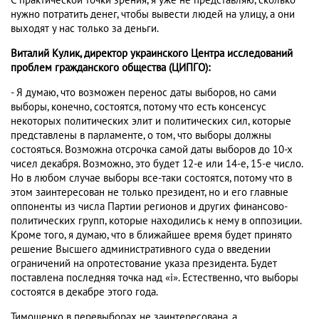
С практической точки зрения, я уже не представляю, сколько
нужно потратить денег, чтобы вывести людей на улицу, а они
выходят у нас только за деньги.
Виталий Кулик, директор украинского Центра исследований
проблем гражданского общества (ЦИПГО):
- Я думаю, что возможен перенос даты выборов, но сами
выборы, конечно, состоятся, потому что есть консенсус
некоторых политических элит и политических сил, которые
представлены в парламенте, о том, что выборы должны
состояться. Возможна отсрочка самой даты выборов до 10-х
чисел декабря. Возможно, это будет 12-е или 14-е, 15-е число.
Но в любом случае выборы все-таки состоятся, потому что в
этом заинтересован не только президент, но и его главные
оппоненты из числа Партии регионов и других финансово-
политических групп, которые находились к нему в оппозиции.
Кроме того, я думаю, что в ближайшее время будет принято
решение Высшего административного суда о введении
ограничений на опротестование указа президента. Будет
поставлена последняя точка над «i». Естественно, что выборы
состоятся в декабре этого года.
Тимошенко в перевыборах не заинтересована, а