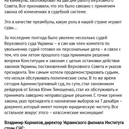
на каникулы, заблокировал на два дня работу Верховного
Совета. Все признавали, что это было связано с принятием
закона об изменениях в судебной системе.
Это в качестве преамбулы, какую роль в нашей стране играют
суды…
За последние полгода было уволено несколько судей
Верховного суда Украины – я сам как член комитета по
увольнению судей готовил их персональные дела – в связи с
тем, что они летом прошлого года принимали решения
вопреки Конституции и законам с целью остановки действия
законов Украины, постановлений Верховного Совета и указов
президента. Тем самым хотели продемонстрировать судьям,
что нельзя обслуживать политические силы. В то же время
сегодня Административный суд, по сути, стал заложником
рейдеров от Блока Юлии Тимошенко, стал их обслуживать и
принимать заведомо неправосудные решения. С точки зрения
закона, указ президента о назначении выборов на 7 декабря –
документ, который имеет полную юридическую чистоту. Все
остальное вокруг этого – классические инсинуации!
Владимир Корнилов, директор Украинского филиала Института
стран СНГ: