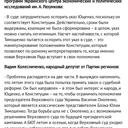
программ Украинского центра экономических и политических
исследований им. А. Разумкова:
- В суде затруднительно оспорить указ Ющенко, поскольку он
соответствует Конституции. Действительно, сроки были
выдержаны, коалиция не была сформирована – в целом, указ
можно считать легитимным. Насчет настойчивости, с которой
Тимошенко пытается оспорить этот указ в суде, – это
манипулирование положениями Конституции, которые
позволяют по-разному интерпретировать то, когда именно
новая Верховная Рада вступает в свои полномочия.
Вадим Колесниченко, народный депутат от Партии регионов:
- Проблема распадается на две части. Я вынужден напомнить,
что летом этого года была попытка принять закон о судебной
реформе. Он был направлен – в этом был интерес и народа, и
Ющенко, и Конституции – на то, чтобы ограничить полномочия
председателя Верховного суда Украины Василия Онопенко,
который является классическим представителем Блока Юлии
Тимошенко. Тогда борьба шла не с Онопенко, а с возможными
решениями Верховного суда по будущей президентской
кампании. А БЮТ летом и осенью, когда Верховный суд уходил