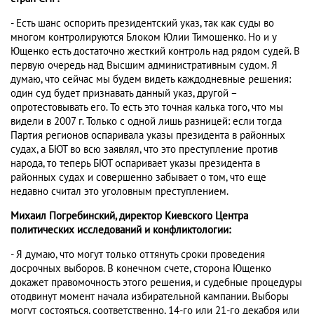
- Есть шанс оспорить президентский указ, так как суды во
многом контролируются Блоком Юлии Тимошенко. Но и у
Ющенко есть достаточно жесткий контроль над рядом судей. В
первую очередь над Высшим административным судом. Я
думаю, что сейчас мы будем видеть каждодневные решения:
один суд будет признавать данный указ, другой –
опротестовывать его. То есть это точная калька того, что мы
видели в 2007 г. Только с одной лишь разницей: если тогда
Партия регионов оспаривала указы президента в районных
судах, а БЮТ во всю заявлял, что это преступление против
народа, то теперь БЮТ оспаривает указы президента в
районных судах и совершенно забывает о том, что еще
недавно считал это уголовным преступлением.
Михаил Погребинский, директор Киевского Центра
политических исследований и конфликтологии:
- Я думаю, что могут только оттянуть сроки проведения
досрочных выборов. В конечном счете, сторона Ющенко
докажет правомочность этого решения, и судебные процедуры
отодвинут момент начала избирательной кампании. Выборы
могут состояться, соответственно, 14-го или 21-го декабря или