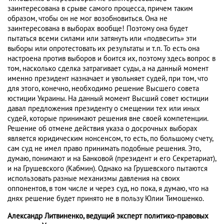
заинтересована в срыве самого процесса, причем таким
образом, чтобы он не мог возобновиться. Она не
заинтересована в выборах вообще! Поэтому она будет
пытаться всеми силами или затянуть или «подвесить» эти
выборы или опротестовать их результаты и т.п. То есть она
настроена против выборов и боится их, поэтому здесь вопрос в
том, насколько сделка затрагивает суды, а на данный момент
именно президент назначает и увольняет судей, при том, что
для этого, конечно, необходимо решение Высшего совета
юстиции Украины. На данный момент Высший совет юстиции
давал предложения президенту о смещении тех или иных
судей, которые принимают решения вне своей компетенции.
Решение об отмене действия указа о досрочных выборах
является юридическим нонсенсом, то есть, по большому счету,
сам суд не имел право принимать подобные решения. Это,
думаю, понимают и на Банковой (президент и его Секретариат),
и на Грушевского (Кабмин). Однако на Грушевского пытаются
использовать разные механизмы давления на своих
оппонентов, в том числе и через суд, но пока, я думаю, что на
днях решение будет принято не в пользу Юлии Тимошенко.
Александр Литвиненко, ведущий эксперт политико-правовых