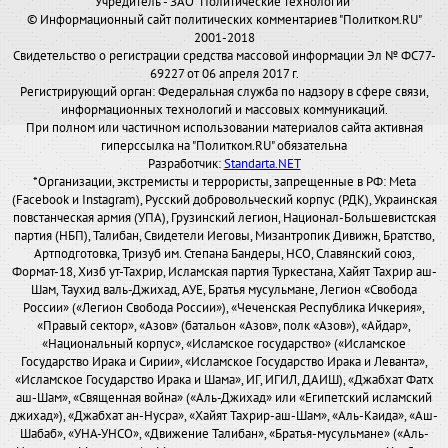
Учредитель - ЗАО "Политические технологии"
© Информационный сайт политических комментариев "Политком.RU"
2001-2018
Свидетельство о регистрации средства массовой информации Эл № ФС77-
69227 от 06 апреля 2017 г.
Регистрирующий орган: Федеральная служба по надзору в сфере связи,
информационных технологий и массовых коммуникаций.
При полном или частичном использовании материалов сайта активная
гиперссылка на "Политком.RU" обязательна
Разработчик:
Standarta.NET
*Организации, экстремисты и террористы, запрещенные в РФ: Meta
(Facebook и Instagram), Русский добровольческий корпус (РДК), Украинская
повстанческая армия (УПА), Грузинский легион, Национал-Большевистская
партия (НБП), Талибан, Свидетели Иеговы, Мизантропик Дивижн, Братство,
Артподготовка, Тризуб им. Степана Бандеры, НСО, Славянский союз,
Формат-18, Хизб ут-Тахрир, Исламская партия Туркестана, Хайят Тахрир аш-
Шам, Таухид валь-Джихад, АУЕ, Братья мусульмане, Легион «Свобода
России» («Легион Свобода России»), «Чеченская Республика Ичкерия»,
«Правый сектор», «Азов» (батальон «Азов», полк «Азов»), «Айдар»,
«Национальный корпус», «Исламское государство» («Исламское
Государство Ирака и Сирии», «Исламское Государство Ирака и Леванта»,
«Исламское Государство Ирака и Шама», ИГ, ИГИЛ, ДАИШ), «Джабхат Фатх
аш-Шам», «Священная война» («Аль-Джихад» или «Египетский исламский
джихад»), «Джабхат ан-Нусра», «Хайят Тахрир-аш-Шам», «Аль-Каида», «Аш-
Шабаб», «УНА-УНСО», «Движение Талибан», «Братья-мусульмане» («Аль-