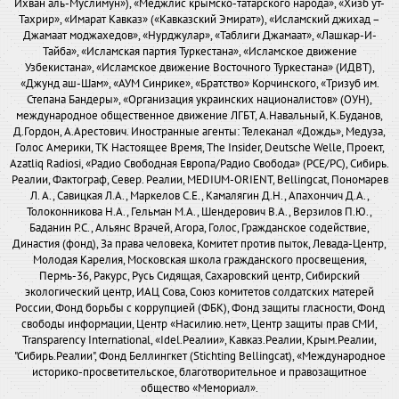
Ихван аль-Муслимун»), «Меджлис крымско-татарского народа», «Хизб ут-
Тахрир», «Имарат Кавказ» («Кавказский Эмират»), «Исламский джихад –
Джамаат моджахедов», «Нурджулар», «Таблиги Джамаат», «Лашкар-И-
Тайба», «Исламская партия Туркестана», «Исламское движение
Узбекистана», «Исламское движение Восточного Туркестана» (ИДВТ),
«Джунд аш-Шам», «АУМ Синрике», «Братство» Корчинского, «Тризуб им.
Степана Бандеры», «Организация украинских националистов» (ОУН),
международное общественное движение ЛГБТ, А.Навальный, К.Буданов,
Д.Гордон, А.Арестович. Иностранные агенты: Телеканал «Дождь», Медуза,
Голос Америки, ТК Настоящее Время, The Insider, Deutsche Welle, Проект,
Azatliq Radiosi, «Радио Свободная Европа/Радио Свобода» (PCE/PC), Сибирь.
Реалии, Фактограф, Север. Реалии, MEDIUM-ORIENT, Bellingcat, Пономарев
Л. А., Савицкая Л.А., Маркелов С.Е., Камалягин Д.Н., Апахончич Д.А.,
Толоконникова Н.А., Гельман М.А., Шендерович В.А., Верзилов П.Ю.,
Баданин Р.С., Альянс Врачей, Агора, Голос, Гражданское содействие,
Династия (фонд), За права человека, Комитет против пыток, Левада-Центр,
Молодая Карелия, Московская школа гражданского просвещения,
Пермь-36, Ракурс, Русь Сидящая, Сахаровский центр, Сибирский
экологический центр, ИАЦ Сова, Союз комитетов солдатских матерей
России, Фонд борьбы с коррупцией (ФБК), Фонд защиты гласности, Фонд
свободы информации, Центр «Насилию.нет», Центр защиты прав СМИ,
Transparency International, «Idel.Реалии», Кавказ.Реалии, Крым.Реалии,
"Сибирь.Реалии", Фонд Беллингкет (Stichting Bellingcat), «Международное
историко-просветительское, благотворительное и правозащитное
общество «Мемориал».