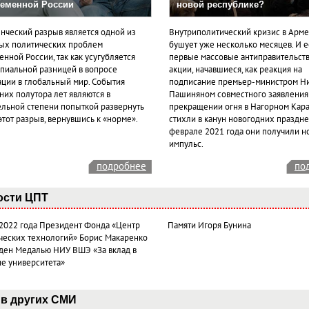
еменной России
новой республике?
нческий разрыв является одной из
Внутриполитический кризис в Арм
ых политических проблем
бушует уже несколько месяцев. И 
нной России, так как усугубляется
первые массовые антиправительст
пиальной разницей в вопросе
акции, начавшиеся, как реакция на
ации в глобальный мир. События
подписание премьер-министром Н
них полутора лет являются в
Пашиняном совместного заявления
ельной степени попыткой развернуть
прекращении огня в Нагорном Кара
этот разрыв, вернувшись к «норме».
стихли в канун новогодних празднес
феврале 2021 года они получили н
импульс.
подробнее
по
ости ЦПТ
 2022 года Президент Фонда «Центр
Памяти Игоря Бунина
ческих технологий» Борис Макаренко
ден Медалью НИУ ВШЭ «За вклад в
ие университета»
в других СМИ