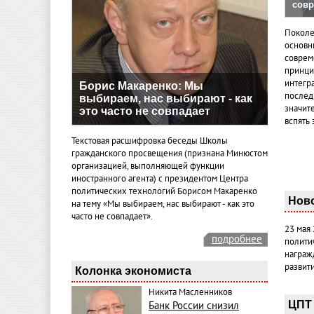
совр
Поколе
основн
совреме
принци
интегр
Борис Макаренко: Мы
послед
выбираем, нас выбирают - как
значит
это часто не совпадает
вспять 
Текстовая расшифровка беседы Школы
гражданского просвещения (признана Минюстом
организацией, выполняющей функции
иностранного агента) с президентом Центра
политических технологий Борисом Макаренко
Нов
на тему «Мы выбираем, нас выбирают - как это
часто не совпадает».
23 мая
подробнее
полити
награж
развит
Колонка экономиста
Никита Масленников
ЦПТ 
Банк России снизил