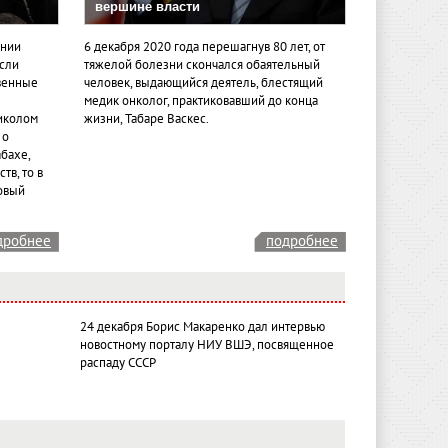
вершине власти
ении
6 декабря 2020 года перешагнув 80 лет, от
если
тяжелой болезни скончался обаятельный
венные
человек, выдающийся деятель, блестящий
медик онколог, практиковавший до конца
иколом
жизни, Табаре Васкес.
 о
бахе,
тв, то в
овый
дробнее
подробнее
24 декабря Борис Макаренко дал интервью
новостному порталу НИУ ВШЭ, посвященное
распаду СССР