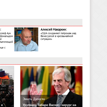
:
Алексей Макаркин:
Жозеф Аун
«США сохраняют патронаж над
с Дональдом
Венесуэлой в чрезвычайной
ме
ситуации»
объемлющий
ице с
Эмиль Дабагян
 к
Уругваец Табаре Васкес: хирург на