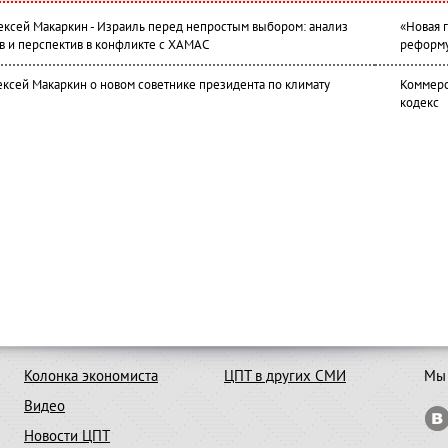
лексей Макаркин - Израиль перед непростым выбором: анализ
«Новая 
в и перспектив в конфликте с ХАМАС
реформ
ексей Макаркин о новом советнике президента по климату
Коммерс
кодекс
Колонка экономиста
ЦПТ в других СМИ
Мы 
Видео
Новости ЦПТ