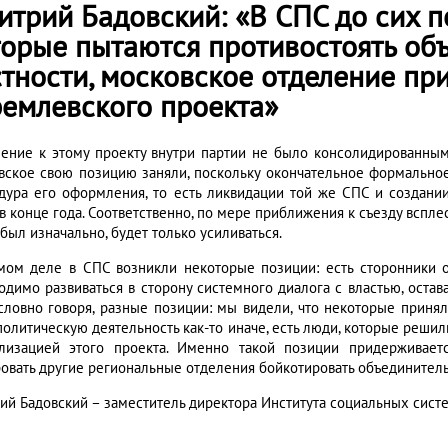
итрий Бадовский: «В СПС до сих п
торые пытаются противостоять объ
стности, московское отделение пр
ремлевского проекта»
ение к этому проекту внутри партии не было консолидированным.
вское свою позицию заняли, поскольку окончательное формальное
дура его оформления, то есть ликвидации той же СПС и создании
 в конце года. Соответственно, по мере приближения к съезду вспл
был изначально, будет только усиливаться.
мом деле в СПС возникли некоторые позиции: есть сторонники объ
одимо развиваться в сторону системного диалога с властью, остава
условно говоря, разные позиции: мы видели, что некоторые прин
олитическую деятельность как-то иначе, есть люди, которые решили
лизацией этого проекта. Именно такой позиции придерживает
ровать другие региональные отделения бойкотировать объединитель
ий Бадовский – заместитель директора Института социальных сист