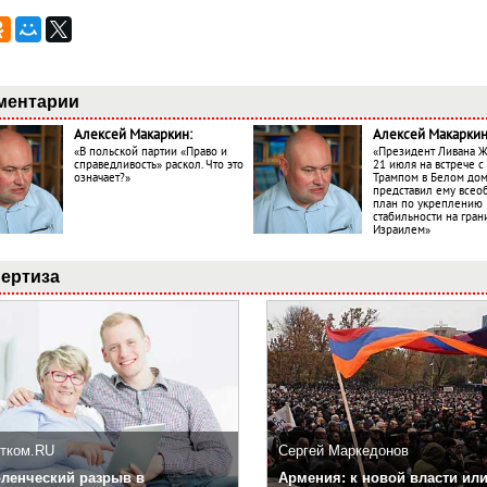
ментарии
Алексей Макаркин:
Алексей Макаркин
«В польской партии «Право и
«Президент Ливана 
справедливость» раскол. Что это
21 июля на встрече 
означает?»
Трампом в Белом до
представил ему все
план по укреплению
стабильности на гран
Израилем»
ертиза
тком.RU
Сергей Маркедонов
ленческий разрыв в
Армения: к новой власти или