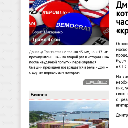
Дм
ко
ча
«к
Борис Макаренко
Трамп 47-ой
Отнош
моско
Дональд Трамп стал не только 45-ым, но и 47-ым
проце
президентом США – во второй раз в истории США
будет
после неудачной попытки переизбраться
в СПС 
бывший президент возвращается в Белый Дом –
с другим порядковым номером.
На са
подробнее
необх
них, 
свою п
Бизнес
с реа
агити
Дмитр