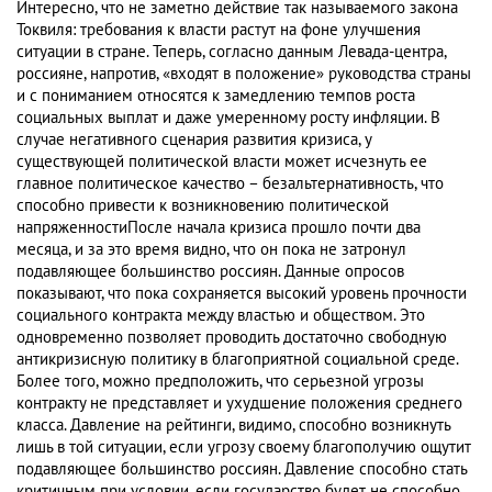
Интересно, что не заметно действие так называемого закона
Токвиля: требования к власти растут на фоне улучшения
ситуации в стране. Теперь, согласно данным Левада-центра,
россияне, напротив, «входят в положение» руководства страны
и с пониманием относятся к замедлению темпов роста
социальных выплат и даже умеренному росту инфляции. В
случае негативного сценария развития кризиса, у
существующей политической власти может исчезнуть ее
главное политическое качество – безальтернативность, что
способно привести к возникновению политической
напряженностиПосле начала кризиса прошло почти два
месяца, и за это время видно, что он пока не затронул
подавляющее большинство россиян. Данные опросов
показывают, что пока сохраняется высокий уровень прочности
социального контракта между властью и обществом. Это
одновременно позволяет проводить достаточно свободную
антикризисную политику в благоприятной социальной среде.
Более того, можно предположить, что серьезной угрозы
контракту не представляет и ухудшение положения среднего
класса. Давление на рейтинги, видимо, способно возникнуть
лишь в той ситуации, если угрозу своему благополучию ощутит
подавляющее большинство россиян. Давление способно стать
критичным при условии, если государство будет не способно