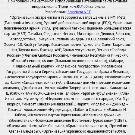
При полном или частичном использовании материалов сайта активная
гиперссылка на "Политком.RU" обязательна
Разработчик:
Standarta.NET
*Организации, экстремисты и террористы, запрещенные в РФ: Meta
(Facebook и Instagram), Русский добровольческий корпус (РДК), Украинская
повстанческая армия (УПА), Грузинский легион, Национал-Большевистская
партия (НБП), Талибан, Свидетели Иеговы, Мизантропик Дивижн, Братство,
Артподготовка, Тризуб им. Степана Бандеры, НСО, Славянский союз,
Формат-18, Хизб ут-Тахрир, Исламская партия Туркестана, Хайят Тахрир аш-
Шам, Таухид валь-Джихад, АУЕ, Братья мусульмане, Легион «Свобода
России» («Легион Свобода России»), «Чеченская Республика Ичкерия»,
«Правый сектор», «Азов» (батальон «Азов», полк «Азов»), «Айдар»,
«Национальный корпус», «Исламское государство» («Исламское
Государство Ирака и Сирии», «Исламское Государство Ирака и Леванта»,
«Исламское Государство Ирака и Шама», ИГ, ИГИЛ, ДАИШ), «Джабхат Фатх
аш-Шам», «Священная война» («Аль-Джихад» или «Египетский исламский
джихад»), «Джабхат ан-Нусра», «Хайят Тахрир-аш-Шам», «Аль-Каида», «Аш-
Шабаб», «УНА-УНСО», «Движение Талибан», «Братья-мусульмане» («Аль-
Ихван аль-Муслимун»), «Меджлис крымско-татарского народа», «Хизб ут-
Тахрир», «Имарат Кавказ» («Кавказский Эмират»), «Исламский джихад –
Джамаат моджахедов», «Нурджулар», «Таблиги Джамаат», «Лашкар-И-
Тайба», «Исламская партия Туркестана», «Исламское движение
Узбекистана», «Исламское движение Восточного Туркестана» (ИДВТ),
«Джунд аш-Шам», «АУМ Синрике», «Братство» Корчинского, «Тризуб им.
Степана Бандеры», «Организация украинских националистов» (ОУН),