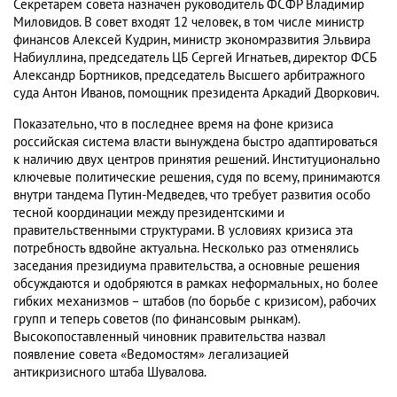
Секретарем совета назначен руководитель ФСФР Владимир
Миловидов. В совет входят 12 человек, в том числе министр
финансов Алексей Кудрин, министр экономразвития Эльвира
Набиуллина, председатель ЦБ Сергей Игнатьев, директор ФСБ
Александр Бортников, председатель Высшего арбитражного
суда Антон Иванов, помощник президента Аркадий Дворкович.
Показательно, что в последнее время на фоне кризиса
российская система власти вынуждена быстро адаптироваться
к наличию двух центров принятия решений. Институционально
ключевые политические решения, судя по всему, принимаются
внутри тандема Путин-Медведев, что требует развития особо
тесной координации между президентскими и
правительственными структурами. В условиях кризиса эта
потребность вдвойне актуальна. Несколько раз отменялись
заседания президиума правительства, а основные решения
обсуждаются и одобряются в рамках неформальных, но более
гибких механизмов – штабов (по борьбе с кризисом), рабочих
групп и теперь советов (по финансовым рынкам).
Высокопоставленный чиновник правительства назвал
появление совета «Ведомостям» легализацией
антикризисного штаба Шувалова.