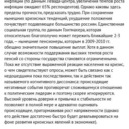
инфляции (по данным Левада-центра, увеличения темпов роста
инфляции ожидают 65% респондентов). Однако каковы здесь
пределы прочности, предсказать трудно. При сохранении
нынешних кризисных тенденций, ухудшение положения
почувствует подавляющее большинство россиян. Единственная
социальная группа, по данным Гонтмахера, которая
относительно благополучно может пережить ближайшие 2-3
года, — нынешние пенсионеры, которым в 2009-2010 гг.
обещано значительное повышение выплат. Хотя в данном
случае возможности поддержания высоких темпов роста
пенсий со стороны государства становятся ограниченными.
Пока же отсутствие выраженной реакции населения на кризис,
о чем свидетельствуют опросы, может быть связано как с
недошедшими пока последствиями, так и действием так
называемого когнитивного диссонанса: происходящие
негативные события противоречат сложившемуся отношению
к политическим лидерам и поэтому скорее игнорируются.
Высокий уровень доверия и привычка к стабильности не
позволяют в полной мере и адекватно оценивать
происходящее, притормаживая рост напряженности (однако
его действие достаточно быстро будет девальвироваться на
фоне развития кризисных явлений в экономике).