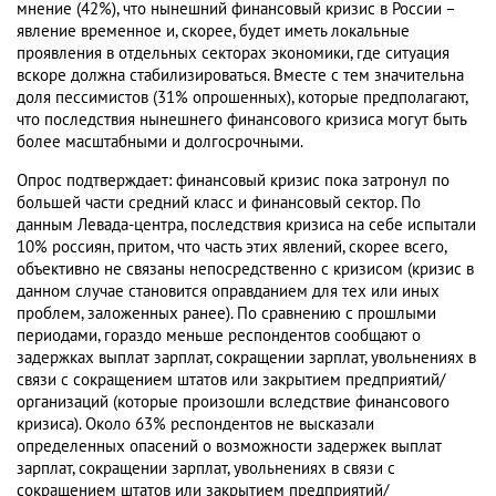
мнение (42%), что нынешний финансовый кризис в России –
явление временное и, скорее, будет иметь локальные
проявления в отдельных секторах экономики, где ситуация
вскоре должна стабилизироваться. Вместе с тем значительна
доля пессимистов (31% опрошенных), которые предполагают,
что последствия нынешнего финансового кризиса могут быть
более масштабными и долгосрочными.
Опрос подтверждает: финансовый кризис пока затронул по
большей части средний класс и финансовый сектор. По
данным Левада-центра, последствия кризиса на себе испытали
10% россиян, притом, что часть этих явлений, скорее всего,
объективно не связаны непосредственно с кризисом (кризис в
данном случае становится оправданием для тех или иных
проблем, заложенных ранее). По сравнению с прошлыми
периодами, гораздо меньше респондентов сообщают о
задержках выплат зарплат, сокращении зарплат, увольнениях в
связи с сокращением штатов или закрытием предприятий/
организаций (которые произошли вследствие финансового
кризиса). Около 63% респондентов не высказали
определенных опасений о возможности задержек выплат
зарплат, сокращении зарплат, увольнениях в связи с
сокращением штатов или закрытием предприятий/