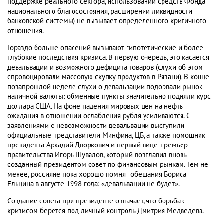
поддержке реального сектора, использовании средств Фонда
национального благосостояния, расширении ликвидности
банковской системы) не вызывает определенного критичного
отношения.
Гораздо больше опасений вызывают гипотетические и более
глубокие последствия кризиса. В первую очередь, это касается
девальвации и возможного дефицита товаров (слухи об этом
спровоцировали массовую скупку продуктов в Рязани). В конце
позапрошлой неделе слухи о девальвации подорвали рынок
наличной валюты: обменные пункты значительно подняли курс
доллара США. На фоне падения мировых цен на нефть
ожидания в отношении ослабления рубля усиливаются. С
заявлениями о невозможности девальвации выступили
официальные представители Минфина, ЦБ, а также помощник
президента Аркадий Дворкович и первый вице-премьер
правительства Игорь Шувалов, который возглавил вновь
созданный президентом совет по финансовым рынкам. Тем не
менее, россияне пока хорошо помнят обещания Бориса
Ельцина в августе 1998 года: «девальвации не будет».
Создание совета при президенте означает, что борьба с
кризисом берется под личный контроль Дмитрия Медведева.