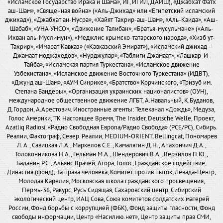
«Исламское Государство Ирака и Шама», ИГ, ИГИЛ, ДАИШ), «Джабхат Фатх
аш-Шам», «Священная война» («Аль-Джихад» или «Египетский исламский
джихад»), «Джабхат ан-Нусра», «Хайят Тахрир-аш-Шам», «Аль-Каида», «Аш-
Шабаб», «УНА-УНСО», «Движение Талибан», «Братья-мусульмане» («Аль-
Ихван аль-Муслимун»), «Меджлис крымско-татарского народа», «Хизб ут-
Тахрир», «Имарат Кавказ» («Кавказский Эмират»), «Исламский джихад –
Джамаат моджахедов», «Нурджулар», «Таблиги Джамаат», «Лашкар-И-
Тайба», «Исламская партия Туркестана», «Исламское движение
Узбекистана», «Исламское движение Восточного Туркестана» (ИДВТ),
«Джунд аш-Шам», «АУМ Синрике», «Братство» Корчинского, «Тризуб им.
Степана Бандеры», «Организация украинских националистов» (ОУН),
международное общественное движение ЛГБТ, А.Навальный, К.Буданов,
Д.Гордон, А.Арестович. Иностранные агенты: Телеканал «Дождь», Медуза,
Голос Америки, ТК Настоящее Время, The Insider, Deutsche Welle, Проект,
Azatliq Radiosi, «Радио Свободная Европа/Радио Свобода» (PCE/PC), Сибирь.
Реалии, Фактограф, Север. Реалии, MEDIUM-ORIENT, Bellingcat, Пономарев
Л. А., Савицкая Л.А., Маркелов С.Е., Камалягин Д.Н., Апахончич Д.А.,
Толоконникова Н.А., Гельман М.А., Шендерович В.А., Верзилов П.Ю.,
Баданин Р.С., Альянс Врачей, Агора, Голос, Гражданское содействие,
Династия (фонд), За права человека, Комитет против пыток, Левада-Центр,
Молодая Карелия, Московская школа гражданского просвещения,
Пермь-36, Ракурс, Русь Сидящая, Сахаровский центр, Сибирский
экологический центр, ИАЦ Сова, Союз комитетов солдатских матерей
России, Фонд борьбы с коррупцией (ФБК), Фонд защиты гласности, Фонд
свободы информации, Центр «Насилию.нет», Центр защиты прав СМИ,