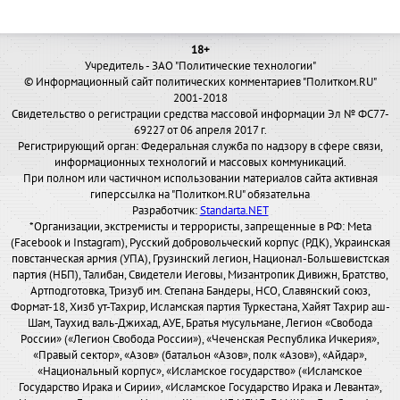
18+
Учредитель - ЗАО "Политические технологии"
© Информационный сайт политических комментариев "Политком.RU"
2001-2018
Свидетельство о регистрации средства массовой информации Эл № ФС77-
69227 от 06 апреля 2017 г.
Регистрирующий орган: Федеральная служба по надзору в сфере связи,
информационных технологий и массовых коммуникаций.
При полном или частичном использовании материалов сайта активная
гиперссылка на "Политком.RU" обязательна
Разработчик:
Standarta.NET
*Организации, экстремисты и террористы, запрещенные в РФ: Meta
(Facebook и Instagram), Русский добровольческий корпус (РДК), Украинская
повстанческая армия (УПА), Грузинский легион, Национал-Большевистская
партия (НБП), Талибан, Свидетели Иеговы, Мизантропик Дивижн, Братство,
Артподготовка, Тризуб им. Степана Бандеры, НСО, Славянский союз,
Формат-18, Хизб ут-Тахрир, Исламская партия Туркестана, Хайят Тахрир аш-
Шам, Таухид валь-Джихад, АУЕ, Братья мусульмане, Легион «Свобода
России» («Легион Свобода России»), «Чеченская Республика Ичкерия»,
«Правый сектор», «Азов» (батальон «Азов», полк «Азов»), «Айдар»,
«Национальный корпус», «Исламское государство» («Исламское
Государство Ирака и Сирии», «Исламское Государство Ирака и Леванта»,