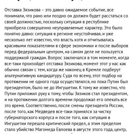
Отставка Зязикова – это давно ожидаемое событие, все
понимали, что рано или поздно он должен будет расстаться со
своей должностью, поскольку ситуация в республике
приобрела совершенно неуправляемые характер. Это было
понятно давно: ситуация в регионе неустойчивая, и уже
несколько лет известно, что власть хотя и отчитывалась
красивыми показателями в сфере экономики и после выборов
перед федеральным центром, на самом деле не пользуется
поддержкой граждан. Вопрос заключался в том моменте, когда
все-таки произойдет отставка Зязикова, момент этот у нас как
обычно связан с тем, когда же наконец в Кремле подберут
альтернативную кандидатуру. Судя по всему, этот подбор на
протяжении не одного года осуществлялся, но пока Путин был
президентом, было не до Ингушетии. К тому же известно, что
Путин приложил руку к тому, чтобы Зязиков стал президентом,
и на протяжении долгого времени продолжал его опекать все
это время. Соответственно, после смены президента России,
после того, как Медведев все-таки принялся за чистку
губернаторского корпуса и после того, как ситуация в
Ингушетии перешла критический предел, а этим пределом
стало убийство Магомеда Евлоева в августе этого года, центр,