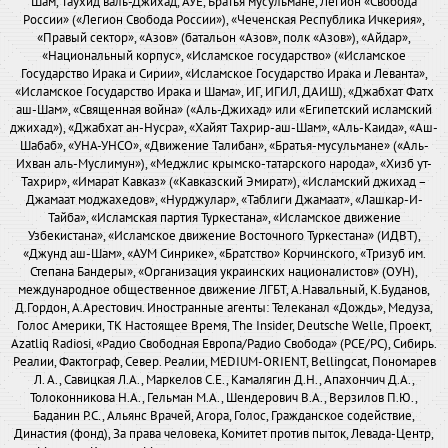
Шам, Таухид валь-Джихад, АУЕ, Братья мусульмане, Легион «Свобода
России» («Легион Свобода России»), «Чеченская Республика Ичкерия»,
«Правый сектор», «Азов» (батальон «Азов», полк «Азов»), «Айдар»,
«Национальный корпус», «Исламское государство» («Исламское
Государство Ирака и Сирии», «Исламское Государство Ирака и Леванта»,
«Исламское Государство Ирака и Шама», ИГ, ИГИЛ, ДАИШ), «Джабхат Фатх
аш-Шам», «Священная война» («Аль-Джихад» или «Египетский исламский
джихад»), «Джабхат ан-Нусра», «Хайят Тахрир-аш-Шам», «Аль-Каида», «Аш-
Шабаб», «УНА-УНСО», «Движение Талибан», «Братья-мусульмане» («Аль-
Ихван аль-Муслимун»), «Меджлис крымско-татарского народа», «Хизб ут-
Тахрир», «Имарат Кавказ» («Кавказский Эмират»), «Исламский джихад –
Джамаат моджахедов», «Нурджулар», «Таблиги Джамаат», «Лашкар-И-
Тайба», «Исламская партия Туркестана», «Исламское движение
Узбекистана», «Исламское движение Восточного Туркестана» (ИДВТ),
«Джунд аш-Шам», «АУМ Синрике», «Братство» Корчинского, «Тризуб им.
Степана Бандеры», «Организация украинских националистов» (ОУН),
международное общественное движение ЛГБТ, А.Навальный, К.Буданов,
Д.Гордон, А.Арестович. Иностранные агенты: Телеканал «Дождь», Медуза,
Голос Америки, ТК Настоящее Время, The Insider, Deutsche Welle, Проект,
Azatliq Radiosi, «Радио Свободная Европа/Радио Свобода» (PCE/PC), Сибирь.
Реалии, Фактограф, Север. Реалии, MEDIUM-ORIENT, Bellingcat, Пономарев
Л. А., Савицкая Л.А., Маркелов С.Е., Камалягин Д.Н., Апахончич Д.А.,
Толоконникова Н.А., Гельман М.А., Шендерович В.А., Верзилов П.Ю.,
Баданин Р.С., Альянс Врачей, Агора, Голос, Гражданское содействие,
Династия (фонд), За права человека, Комитет против пыток, Левада-Центр,