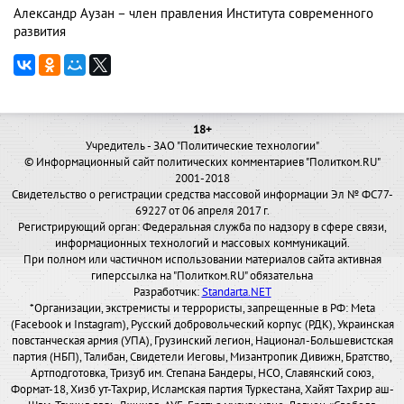
Александр Аузан – член правления Института современного
развития
18+
Учредитель - ЗАО "Политические технологии"
© Информационный сайт политических комментариев "Политком.RU"
2001-2018
Свидетельство о регистрации средства массовой информации Эл № ФС77-
69227 от 06 апреля 2017 г.
Регистрирующий орган: Федеральная служба по надзору в сфере связи,
информационных технологий и массовых коммуникаций.
При полном или частичном использовании материалов сайта активная
гиперссылка на "Политком.RU" обязательна
Разработчик:
Standarta.NET
*Организации, экстремисты и террористы, запрещенные в РФ: Meta
(Facebook и Instagram), Русский добровольческий корпус (РДК), Украинская
повстанческая армия (УПА), Грузинский легион, Национал-Большевистская
партия (НБП), Талибан, Свидетели Иеговы, Мизантропик Дивижн, Братство,
Артподготовка, Тризуб им. Степана Бандеры, НСО, Славянский союз,
Формат-18, Хизб ут-Тахрир, Исламская партия Туркестана, Хайят Тахрир аш-