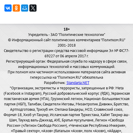
18+
Учредитель - ЗАО "Политические технологии"
© Информационный сайт политических комментариев "Политком.RU"
2001-2018
Свидетельство о регистрации средства массовой информации Эл № ФС77-
69227 от 06 апреля 2017 г.
Регистрирующий орган: Федеральная служба по надзору в сфере связи,
информационных технологий и массовых коммуникаций.
При полном или частичном использовании материалов сайта активная
гиперссылка на "Политком.RU" обязательна
Разработчик:
Standarta.NET
*Организации, экстремисты и террористы, запрещенные в РФ: Meta
(Facebook и Instagram), Русский добровольческий корпус (РДК), Украинская
повстанческая армия (УПА), Грузинский легион, Национал-Большевистская
партия (НБП), Талибан, Свидетели Иеговы, Мизантропик Дивижн, Братство,
Артподготовка, Тризуб им. Степана Бандеры, НСО, Славянский союз,
Формат-18, Хизб ут-Тахрир, Исламская партия Туркестана, Хайят Тахрир аш-
Шам, Таухид валь-Джихад, АУЕ, Братья мусульмане, Легион «Свобода
России» («Легион Свобода России»), «Чеченская Республика Ичкерия»,
«Правый сектор», «Азов» (батальон «Азов», полк «Азов»), «Айдар»,