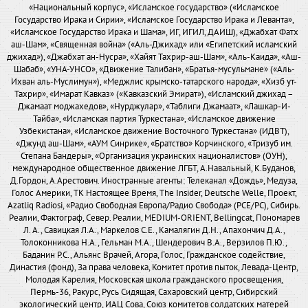
«Национальный корпус», «Исламское государство» («Исламское
Государство Ирака и Сирии», «Исламское Государство Ирака и Леванта»,
«Исламское Государство Ирака и Шама», ИГ, ИГИЛ, ДАИШ), «Джабхат Фатх
аш-Шам», «Священная война» («Аль-Джихад» или «Египетский исламский
джихад»), «Джабхат ан-Нусра», «Хайят Тахрир-аш-Шам», «Аль-Каида», «Аш-
Шабаб», «УНА-УНСО», «Движение Талибан», «Братья-мусульмане» («Аль-
Ихван аль-Муслимун»), «Меджлис крымско-татарского народа», «Хизб ут-
Тахрир», «Имарат Кавказ» («Кавказский Эмират»), «Исламский джихад –
Джамаат моджахедов», «Нурджулар», «Таблиги Джамаат», «Лашкар-И-
Тайба», «Исламская партия Туркестана», «Исламское движение
Узбекистана», «Исламское движение Восточного Туркестана» (ИДВТ),
«Джунд аш-Шам», «АУМ Синрике», «Братство» Корчинского, «Тризуб им.
Степана Бандеры», «Организация украинских националистов» (ОУН),
международное общественное движение ЛГБТ, А.Навальный, К.Буданов,
Д.Гордон, А.Арестович. Иностранные агенты: Телеканал «Дождь», Медуза,
Голос Америки, ТК Настоящее Время, The Insider, Deutsche Welle, Проект,
Azatliq Radiosi, «Радио Свободная Европа/Радио Свобода» (PCE/PC), Сибирь.
Реалии, Фактограф, Север. Реалии, MEDIUM-ORIENT, Bellingcat, Пономарев
Л. А., Савицкая Л.А., Маркелов С.Е., Камалягин Д.Н., Апахончич Д.А.,
Толоконникова Н.А., Гельман М.А., Шендерович В.А., Верзилов П.Ю.,
Баданин Р.С., Альянс Врачей, Агора, Голос, Гражданское содействие,
Династия (фонд), За права человека, Комитет против пыток, Левада-Центр,
Молодая Карелия, Московская школа гражданского просвещения,
Пермь-36, Ракурс, Русь Сидящая, Сахаровский центр, Сибирский
экологический центр, ИАЦ Сова, Союз комитетов солдатских матерей