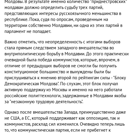
Молдовы. В результате именно количество "приднестровских"
молдаван должно определить судьбу трех партий,
представляющих интересы русскоязычного меньшинства в
республике. Пока, судя по опросам, проведенным на
территории собственно Молдавии, ни одна из этих партий в
парламент не попадает.
Важно отметить, что неопределенность с итогами выборов
стала прямым следствием западного вмешательства во
внутриполитическую борьбу в Молдавии. До этого практически
очевидной была победа коммунистов, которые, впрочем, в
отличие от предыдущих выборов не смогли бы получить
конституционное большинство и вынуждены были бы
прислушиваться к мнению второй по рейтингам силы - "Блоку
Демократическая Молдова". По слухам, этот блок получал
активную поддержку из Москвы и именно на него работали
российские политтехнологи, задержанные в Молдавии якобы
за "незаконную трудовую деятельность".
Однако после вмешательства Запада, преимущественно даже
не США, а ЕС, который поддерживает как оппозицию, так и
коммунистов, расклад сил изменился. Очевидно теперь лишь
то, что коммунистическая партия, если не прибегнет к