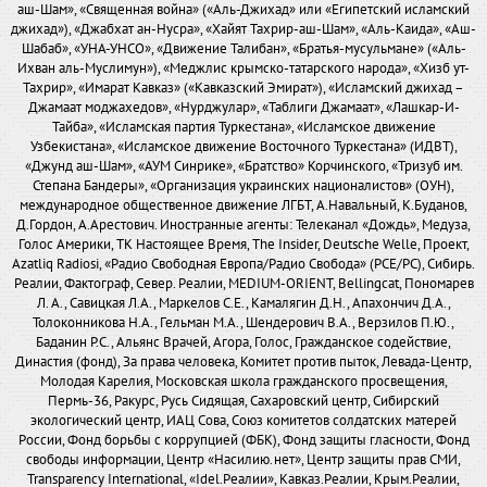
аш-Шам», «Священная война» («Аль-Джихад» или «Египетский исламский
джихад»), «Джабхат ан-Нусра», «Хайят Тахрир-аш-Шам», «Аль-Каида», «Аш-
Шабаб», «УНА-УНСО», «Движение Талибан», «Братья-мусульмане» («Аль-
Ихван аль-Муслимун»), «Меджлис крымско-татарского народа», «Хизб ут-
Тахрир», «Имарат Кавказ» («Кавказский Эмират»), «Исламский джихад –
Джамаат моджахедов», «Нурджулар», «Таблиги Джамаат», «Лашкар-И-
Тайба», «Исламская партия Туркестана», «Исламское движение
Узбекистана», «Исламское движение Восточного Туркестана» (ИДВТ),
«Джунд аш-Шам», «АУМ Синрике», «Братство» Корчинского, «Тризуб им.
Степана Бандеры», «Организация украинских националистов» (ОУН),
международное общественное движение ЛГБТ, А.Навальный, К.Буданов,
Д.Гордон, А.Арестович. Иностранные агенты: Телеканал «Дождь», Медуза,
Голос Америки, ТК Настоящее Время, The Insider, Deutsche Welle, Проект,
Azatliq Radiosi, «Радио Свободная Европа/Радио Свобода» (PCE/PC), Сибирь.
Реалии, Фактограф, Север. Реалии, MEDIUM-ORIENT, Bellingcat, Пономарев
Л. А., Савицкая Л.А., Маркелов С.Е., Камалягин Д.Н., Апахончич Д.А.,
Толоконникова Н.А., Гельман М.А., Шендерович В.А., Верзилов П.Ю.,
Баданин Р.С., Альянс Врачей, Агора, Голос, Гражданское содействие,
Династия (фонд), За права человека, Комитет против пыток, Левада-Центр,
Молодая Карелия, Московская школа гражданского просвещения,
Пермь-36, Ракурс, Русь Сидящая, Сахаровский центр, Сибирский
экологический центр, ИАЦ Сова, Союз комитетов солдатских матерей
России, Фонд борьбы с коррупцией (ФБК), Фонд защиты гласности, Фонд
свободы информации, Центр «Насилию.нет», Центр защиты прав СМИ,
Transparency International, «Idel.Реалии», Кавказ.Реалии, Крым.Реалии,