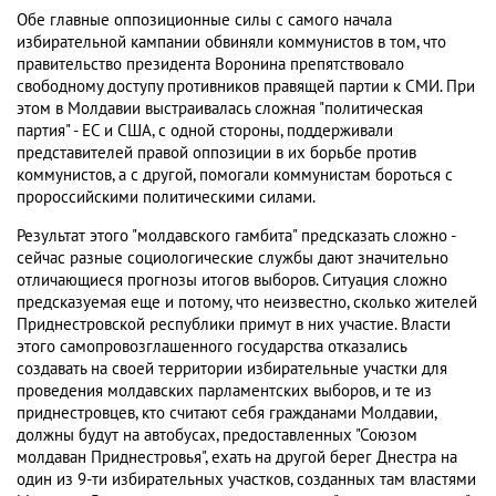
Обе главные оппозиционные силы с самого начала
избирательной кампании обвиняли коммунистов в том, что
правительство президента Воронина препятствовало
свободному доступу противников правящей партии к СМИ. При
этом в Молдавии выстраивалась сложная "политическая
партия" - ЕС и США, с одной стороны, поддерживали
представителей правой оппозиции в их борьбе против
коммунистов, а с другой, помогали коммунистам бороться с
пророссийскими политическими силами.
Результат этого "молдавского гамбита" предсказать сложно -
сейчас разные социологические службы дают значительно
отличающиеся прогнозы итогов выборов. Ситуация сложно
предсказуемая еще и потому, что неизвестно, сколько жителей
Приднестровской республики примут в них участие. Власти
этого самопровозглашенного государства отказались
создавать на своей территории избирательные участки для
проведения молдавских парламентских выборов, и те из
приднестровцев, кто считают себя гражданами Молдавии,
должны будут на автобусах, предоставленных "Союзом
молдаван Приднестровья", ехать на другой берег Днестра на
один из 9-ти избирательных участков, созданных там властями