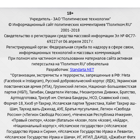
18+
Учредитель - ЗАО "Политические технологии"
© Информационный сайт политических комментариев "Политком.RU"
2001-2018
Свидетельство о регистрации средства массовой информации Эл № ФС77-
69227 от 06 апреля 2017 г.
Регистрирующий орган: Федеральная служба по надзору в сфере связи,
информационных технологий и массовых коммуникаций.
При полном или частичном использовании материалов сайта активная
гиперссылка на "Политком.RU" обязательна
Разработчик:
Standarta.NET
*Организации, экстремисты и террористы, запрещенные в РФ: Meta
(Facebook и Instagram), Русский добровольческий корпус (РДК), Украинская
повстанческая армия (УПА), Грузинский легион, Национал-Большевистская
партия (НБП), Талибан, Свидетели Иеговы, Мизантропик Дивижн, Братство,
Артподготовка, Тризуб им. Степана Бандеры, НСО, Славянский союз,
Формат-18, Хизб ут-Тахрир, Исламская партия Туркестана, Хайят Тахрир аш-
Шам, Таухид валь-Джихад, АУЕ, Братья мусульмане, Легион «Свобода
России» («Легион Свобода России»), «Чеченская Республика Ичкерия»,
«Правый сектор», «Азов» (батальон «Азов», полк «Азов»), «Айдар»,
«Национальный корпус», «Исламское государство» («Исламское
Государство Ирака и Сирии», «Исламское Государство Ирака и Леванта»,
«Исламское Государство Ирака и Шама», ИГ, ИГИЛ, ДАИШ), «Джабхат Фатх