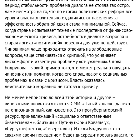
период стабильности проблема диалога не стояла так остро,
даже несмотря на то, что по итогам политических реформ все
уровни власти значительно отдалились от населения, а
эффективность обратной связи стала минимальной. Сейчас,
когда страна испытывает тяжелые последствия от финансово-
экономического кризиса, потребность в диалоге возросла и
старая логика «позитивной» повестки дня уже не действует.
Чиновникам чаще приходится отвечать на злободневные
вопросы, чаще сталкиваться с критикой, что усиливает
дискомфорт и известную проблему «отчуждения». Слова
Бодрунова – яркий пример того, что может реально ощущать
чиновник или политик, когда его спрашивают о социальных
проблемах в связи с кризисом. Власть оказалась
действительно морально не готова к кризису.
Не менее неприятно во всей этой истории и другое –
виноватыми вновь оказываются СМИ. «Пятый канал» - далеко
не оппозиционный, как известно. Это прогубернаторский
ресурс, принадлежащий «социально ответственным
бизнесменам», близким к Путину (Юрий Ковальчук,
«Сургутнефтегаз», «Северсталь»). И если Бодрунов с его
связями своим поведением будет дискредитировать власти, то