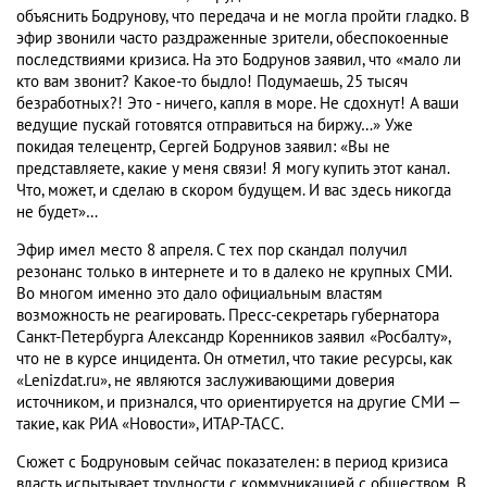
объяснить Бодрунову, что передача и не могла пройти гладко. В
эфир звонили часто раздраженные зрители, обеспокоенные
последствиями кризиса. На это Бодрунов заявил, что «мало ли
кто вам звонит? Какое-то быдло! Подумаешь, 25 тысяч
безработных?! Это - ничего, капля в море. Не сдохнут! А ваши
ведущие пускай готовятся отправиться на биржу…» Уже
покидая телецентр, Сергей Бодрунов заявил: «Вы не
представляете, какие у меня связи! Я могу купить этот канал.
Что, может, и сделаю в скором будущем. И вас здесь никогда
не будет»…
Эфир имел место 8 апреля. С тех пор скандал получил
резонанс только в интернете и то в далеко не крупных СМИ.
Во многом именно это дало официальным властям
возможность не реагировать. Пресс-секретарь губернатора
Санкт-Петербурга Александр Коренников заявил «Росбалту»,
что не в курсе инцидента. Он отметил, что такие ресурсы, как
«Lenizdat.ru», не являются заслуживающими доверия
источником, и признался, что ориентируется на другие СМИ —
такие, как РИА «Новости», ИТАР-ТАСС.
Сюжет с Бодруновым сейчас показателен: в период кризиса
власть испытывает трудности с коммуникацией с обществом. В