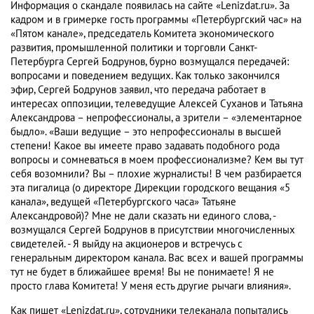
Информация о скандале появилась на сайте «Lenizdat.ru». За
кадром и в гримерке гость программы «Петербургский час» на
«Пятом канале», председатель Комитета экономического
развития, промышленной политики и торговли Санкт-
Петербурга Сергей Бодрунов, бурно возмущался передачей:
вопросами и поведением ведущих. Как только закончился
эфир, Сергей Бодрунов заявил, что передача работает в
интересах оппозиции, телеведущие Алексей Суханов и Татьяна
Александрова – непрофессионалы, а зрители – «элементарное
быдло». «Ваши ведущие – это непрофессионалы в высшей
степени! Какое вы имеете право задавать подобного рода
вопросы и сомневаться в моем профессионализме? Кем вы тут
себя возомнили? Вы – плохие журналисты! В чем разбирается
эта пигалица (о директоре Дирекции городского вещания «5
канала», ведущей «Петербургского часа» Татьяне
Александровой)? Мне не дали сказать ни единого слова, -
возмущался Сергей Бодрунов в присутствии многочисленных
свидетелей. - Я выйду на акционеров и встречусь с
генеральным директором канала. Вас всех и вашей программы
тут не будет в ближайшее время! Вы не понимаете! Я не
просто глава Комитета! У меня есть другие рычаги влияния».
Как пишет «Lenizdat.ru», сотрудники телеканала попытались