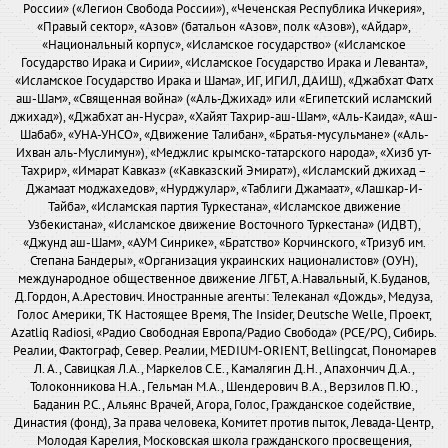
России» («Легион Свобода России»), «Чеченская Республика Ичкерия»,
«Правый сектор», «Азов» (батальон «Азов», полк «Азов»), «Айдар»,
«Национальный корпус», «Исламское государство» («Исламское
Государство Ирака и Сирии», «Исламское Государство Ирака и Леванта»,
«Исламское Государство Ирака и Шама», ИГ, ИГИЛ, ДАИШ), «Джабхат Фатх
аш-Шам», «Священная война» («Аль-Джихад» или «Египетский исламский
джихад»), «Джабхат ан-Нусра», «Хайят Тахрир-аш-Шам», «Аль-Каида», «Аш-
Шабаб», «УНА-УНСО», «Движение Талибан», «Братья-мусульмане» («Аль-
Ихван аль-Муслимун»), «Меджлис крымско-татарского народа», «Хизб ут-
Тахрир», «Имарат Кавказ» («Кавказский Эмират»), «Исламский джихад –
Джамаат моджахедов», «Нурджулар», «Таблиги Джамаат», «Лашкар-И-
Тайба», «Исламская партия Туркестана», «Исламское движение
Узбекистана», «Исламское движение Восточного Туркестана» (ИДВТ),
«Джунд аш-Шам», «АУМ Синрике», «Братство» Корчинского, «Тризуб им.
Степана Бандеры», «Организация украинских националистов» (ОУН),
международное общественное движение ЛГБТ, А.Навальный, К.Буданов,
Д.Гордон, А.Арестович. Иностранные агенты: Телеканал «Дождь», Медуза,
Голос Америки, ТК Настоящее Время, The Insider, Deutsche Welle, Проект,
Azatliq Radiosi, «Радио Свободная Европа/Радио Свобода» (PCE/PC), Сибирь.
Реалии, Фактограф, Север. Реалии, MEDIUM-ORIENT, Bellingcat, Пономарев
Л. А., Савицкая Л.А., Маркелов С.Е., Камалягин Д.Н., Апахончич Д.А.,
Толоконникова Н.А., Гельман М.А., Шендерович В.А., Верзилов П.Ю.,
Баданин Р.С., Альянс Врачей, Агора, Голос, Гражданское содействие,
Династия (фонд), За права человека, Комитет против пыток, Левада-Центр,
Молодая Карелия, Московская школа гражданского просвещения,