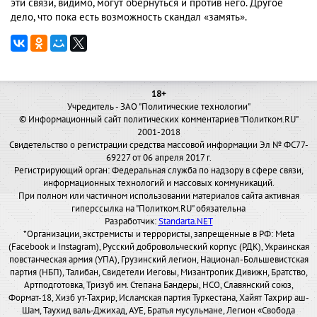
эти связи, видимо, могут обернуться и против него. Другое
дело, что пока есть возможность скандал «замять».
18+
Учредитель - ЗАО "Политические технологии"
© Информационный сайт политических комментариев "Политком.RU"
2001-2018
Свидетельство о регистрации средства массовой информации Эл № ФС77-
69227 от 06 апреля 2017 г.
Регистрирующий орган: Федеральная служба по надзору в сфере связи,
информационных технологий и массовых коммуникаций.
При полном или частичном использовании материалов сайта активная
гиперссылка на "Политком.RU" обязательна
Разработчик:
Standarta.NET
*Организации, экстремисты и террористы, запрещенные в РФ: Meta
(Facebook и Instagram), Русский добровольческий корпус (РДК), Украинская
повстанческая армия (УПА), Грузинский легион, Национал-Большевистская
партия (НБП), Талибан, Свидетели Иеговы, Мизантропик Дивижн, Братство,
Артподготовка, Тризуб им. Степана Бандеры, НСО, Славянский союз,
Формат-18, Хизб ут-Тахрир, Исламская партия Туркестана, Хайят Тахрир аш-
Шам, Таухид валь-Джихад, АУЕ, Братья мусульмане, Легион «Свобода