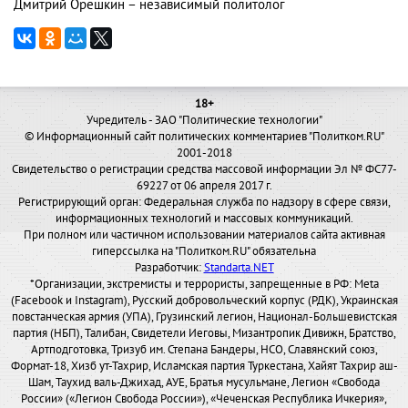
Дмитрий Орешкин – независимый политолог
18+
Учредитель - ЗАО "Политические технологии"
© Информационный сайт политических комментариев "Политком.RU"
2001-2018
Свидетельство о регистрации средства массовой информации Эл № ФС77-
69227 от 06 апреля 2017 г.
Регистрирующий орган: Федеральная служба по надзору в сфере связи,
информационных технологий и массовых коммуникаций.
При полном или частичном использовании материалов сайта активная
гиперссылка на "Политком.RU" обязательна
Разработчик:
Standarta.NET
*Организации, экстремисты и террористы, запрещенные в РФ: Meta
(Facebook и Instagram), Русский добровольческий корпус (РДК), Украинская
повстанческая армия (УПА), Грузинский легион, Национал-Большевистская
партия (НБП), Талибан, Свидетели Иеговы, Мизантропик Дивижн, Братство,
Артподготовка, Тризуб им. Степана Бандеры, НСО, Славянский союз,
Формат-18, Хизб ут-Тахрир, Исламская партия Туркестана, Хайят Тахрир аш-
Шам, Таухид валь-Джихад, АУЕ, Братья мусульмане, Легион «Свобода
России» («Легион Свобода России»), «Чеченская Республика Ичкерия»,