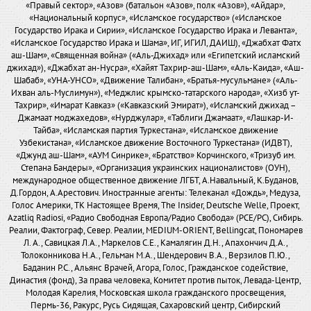
«Правый сектор», «Азов» (батальон «Азов», полк «Азов»), «Айдар»,
«Национальный корпус», «Исламское государство» («Исламское
Государство Ирака и Сирии», «Исламское Государство Ирака и Леванта»,
«Исламское Государство Ирака и Шама», ИГ, ИГИЛ, ДАИШ), «Джабхат Фатх
аш-Шам», «Священная война» («Аль-Джихад» или «Египетский исламский
джихад»), «Джабхат ан-Нусра», «Хайят Тахрир-аш-Шам», «Аль-Каида», «Аш-
Шабаб», «УНА-УНСО», «Движение Талибан», «Братья-мусульмане» («Аль-
Ихван аль-Муслимун»), «Меджлис крымско-татарского народа», «Хизб ут-
Тахрир», «Имарат Кавказ» («Кавказский Эмират»), «Исламский джихад –
Джамаат моджахедов», «Нурджулар», «Таблиги Джамаат», «Лашкар-И-
Тайба», «Исламская партия Туркестана», «Исламское движение
Узбекистана», «Исламское движение Восточного Туркестана» (ИДВТ),
«Джунд аш-Шам», «АУМ Синрике», «Братство» Корчинского, «Тризуб им.
Степана Бандеры», «Организация украинских националистов» (ОУН),
международное общественное движение ЛГБТ, А.Навальный, К.Буданов,
Д.Гордон, А.Арестович. Иностранные агенты: Телеканал «Дождь», Медуза,
Голос Америки, ТК Настоящее Время, The Insider, Deutsche Welle, Проект,
Azatliq Radiosi, «Радио Свободная Европа/Радио Свобода» (PCE/PC), Сибирь.
Реалии, Фактограф, Север. Реалии, MEDIUM-ORIENT, Bellingcat, Пономарев
Л. А., Савицкая Л.А., Маркелов С.Е., Камалягин Д.Н., Апахончич Д.А.,
Толоконникова Н.А., Гельман М.А., Шендерович В.А., Верзилов П.Ю.,
Баданин Р.С., Альянс Врачей, Агора, Голос, Гражданское содействие,
Династия (фонд), За права человека, Комитет против пыток, Левада-Центр,
Молодая Карелия, Московская школа гражданского просвещения,
Пермь-36, Ракурс, Русь Сидящая, Сахаровский центр, Сибирский