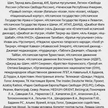
Шам, Таухид валь-Джихад, АУЕ, Братья мусульмане, Легион «Свобода
России» («Легион Свобода России»), «Чеченская Республика Ичкерия»,
«Правый сектор», «Азов» (батальон «Азов», полк «Азов»), «Айдар»,
«Национальный корпус», «Исламское государство» («Исламское
Государство Ирака и Сирии», «Исламское Государство Ирака и Леванта»,
«Исламское Государство Ирака и Шама», ИГ, ИГИЛ, ДАИШ), «Джабхат Фатх
аш-Шам», «Священная война» («Аль-Джихад» или «Египетский исламский
джихад»), «Джабхат ан-Нусра», «Хайят Тахрир-аш-Шам», «Аль-Каида», «Аш-
Шабаб», «УНА-УНСО», «Движение Талибан», «Братья-мусульмане» («Аль-
Ихван аль-Муслимун»), «Меджлис крымско-татарского народа», «Хизб ут-
Тахрир», «Имарат Кавказ» («Кавказский Эмират»), «Исламский джихад –
Джамаат моджахедов», «Нурджулар», «Таблиги Джамаат», «Лашкар-И-
Тайба», «Исламская партия Туркестана», «Исламское движение
Узбекистана», «Исламское движение Восточного Туркестана» (ИДВТ),
«Джунд аш-Шам», «АУМ Синрике», «Братство» Корчинского, «Тризуб им.
Степана Бандеры», «Организация украинских националистов» (ОУН),
международное общественное движение ЛГБТ, А.Навальный, К.Буданов,
Д.Гордон, А.Арестович. Иностранные агенты: Телеканал «Дождь», Медуза,
Голос Америки, ТК Настоящее Время, The Insider, Deutsche Welle, Проект,
Azatliq Radiosi, «Радио Свободная Европа/Радио Свобода» (PCE/PC), Сибирь.
Реалии, Фактограф, Север. Реалии, MEDIUM-ORIENT, Bellingcat, Пономарев
Л. А., Савицкая Л.А., Маркелов С.Е., Камалягин Д.Н., Апахончич Д.А.,
Толоконникова Н.А., Гельман М.А., Шендерович В.А., Верзилов П.Ю.,
Баданин Р.С., Альянс Врачей, Агора, Голос, Гражданское содействие,
Династия (фонд), За права человека, Комитет против пыток, Левада-Центр,