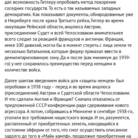
дал возможность Гитлеру опробовать метод покорения
соседних государств. То есть о так называемых западных
демократиях. Как показывают документы, обнародованные уже
в Нюрнберге после краха Третьего рейха, Гитлер во время
оккупации Рейнской области, аншлюса Австрии,
присоединении Судет и всей Чехословакии внимательнее
всего следил за реакцией французов и англичан. Франция,
имея 100 дивизий, могла бы в момент стереть с лица земли те
несколько батальонов, которые фюрер приказал ввести в
демилитаризованную зону. Да и после (как минимум до 1939-
го) у нее сохранялось преимущество перед немцами в
количестве войск.
Далее шантаж введением войск для «защиты немцев» был
опробован в 1938 году – перед и во время аншлюса
(присоединения) Австрии и Судетской области Чехословакии.
И что сделали Англия и Франция? Сначала отказались от
предложенной СССР конференции ради сдерживания нового
агрессора. А потом, собравшись в Мюнхене в сентябре 1938-го,
утолили все требования нацистского вождя. И он, разумеется,
распаленный от приобретенных земель, находящийся в
состоянии эйфории от того, что смог осуществить описанное
задолго до того в «Майн кампф», продолжил приобретения на