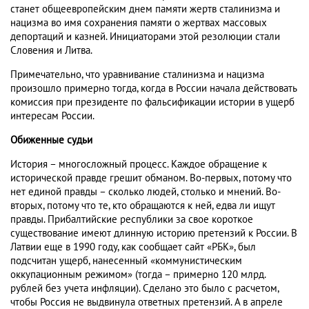
станет общеевропейским днем памяти жертв сталинизма и
нацизма во имя сохранения памяти о жертвах массовых
депортаций и казней. Инициаторами этой резолюции стали
Словения и Литва.
Примечательно, что уравнивание сталинизма и нацизма
произошло примерно тогда, когда в России начала действовать
комиссия при президенте по фальсификации истории в ущерб
интересам России.
Обиженные судьи
История – многосложный процесс. Каждое обращение к
исторической правде грешит обманом. Во-первых, потому что
нет единой правды – сколько людей, столько и мнений. Во-
вторых, потому что те, кто обращаются к ней, едва ли ищут
правды. Прибалтийские республики за свое короткое
существование имеют длинную историю претензий к России. В
Латвии еще в 1990 году, как сообщает сайт «РБК», был
подсчитан ущерб, нанесенный «коммунистическим
оккупационным режимом» (тогда – примерно 120 млрд.
рублей без учета инфляции). Сделано это было с расчетом,
чтобы Россия не выдвинула ответных претензий. А в апреле