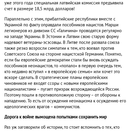
уже этого года специальная латвийская комиссия предъявила
счет в размере 18,5 млрд. долларов!
Параллельно с этим, прибалтийские республики вместе с
Украиной по факту оправдали пособников нацистов. Марши
легионеров из дивизии СС «Галичина» проводятся регулярно
на западе Украины. В Эстонии и Латвии свою старую форму
надевают ветераны-эсэсовцы. В Литве после развала союза
также резко возросли симпатии к тем, кто воевал против
Советского Союза на стороне нацистской Германии. Понятно,
если бы европейские демократии стали бы вновь осуждать
пособников неонацистов, то «попало» в первую очередь тем,
кто недавно вступил « в европейскую семью» или хочет это
вскоре сделать. В стратегические планы европейских
чиновников не входят ссоры с новыми европейскими
националистами – пугает призрак возрождающейся России.
Поэтому пошли в противоположную сторону – от обороны к
нападению. То есть от осуждения неонацизма к осуждению его
идеологических врагов – коммунистов.
Дорога к войне вымощена попытками сохранить мир
Раз уж заговорили об истории, то стоит вспомнить о тех, кто