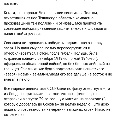
востоке.
Кстати, в похоронах Чехословакии виновата и Польша,
отхватившая от нее Тешинскую область с компактно
проживавшими там поляками и отказавшаяся пропустить
советские войска, призванные защитить чехов и словаков от
нацистской агрессии.
Союзники не торопились победить поднимавшего голову
зверя. Но дали ему полностью перевооружиться и
отмобилизоваться. Потом, после гибели Польши, была
«странная война» с сентября 1939-го по май 1940-го (с
официально объявленной войной, но без боевых действий на
границе). Союзники как будто подкармливали нацистского
«зверя» новыми землями, уводя его все дальше на восток и не
влезая в пекло.
Все мирные инициативы СССР были по факту отвергнуты – то
из Лондона присылали некомпетентных офицеров, то
отправили в августе 39-го военную миссию на пароходе (!),
которую добралась до Союза аж за целую неделю… Это ясно
показало «серьезность» намерений западных стран. Никто не
хотел мира.