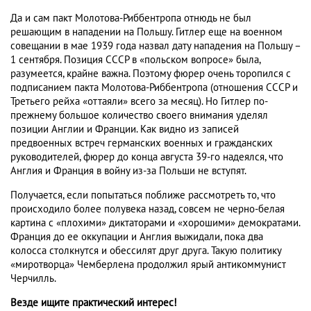
Да и сам пакт Молотова-Риббентропа отнюдь не был
решающим в нападении на Польшу. Гитлер еще на военном
совещании в мае 1939 года назвал дату нападения на Польшу –
1 сентября. Позиция СССР в «польском вопросе» была,
разумеется, крайне важна. Поэтому фюрер очень торопился с
подписанием пакта Молотова-Риббентропа (отношения СССР и
Третьего рейха «оттаяли» всего за месяц). Но Гитлер по-
прежнему большое количество своего внимания уделял
позиции Англии и Франции. Как видно из записей
предвоенных встреч германских военных и гражданских
руководителей, фюрер до конца августа 39-го надеялся, что
Англия и Франция в войну из-за Польши не вступят.
Получается, если попытаться поближе рассмотреть то, что
происходило более полувека назад, совсем не черно-белая
картина с «плохими» диктаторами и «хорошими» демократами.
Франция до ее оккупации и Англия выжидали, пока два
колосса столкнутся и обессилят друг друга. Такую политику
«миротворца» Чемберлена продолжил ярый антикоммунист
Черчилль.
Везде ищите практический интерес!