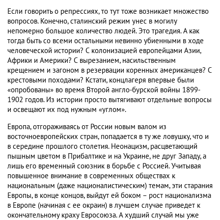
Если говорить о репрессиях, то тут тоже возникает множество
вопросов. Конечно, сталинский режим унес в могилу
непомерно большое количество людей. Это трагедия. А как
тогда быть со всеми остальными невинно убиенными в ходе
человеческой истории? С колонизацией европейцами Азии,
Африки и Америки? С вырезанием, насильственным
крещением и загоном в резервации коренных американцев? С
крестовыми походами? Кстати, концлагеря впервые были
«опробованы» во время Второй англо-бурской войны 1899-
1902 годов. Из истории просто вытягивают отдельные вопросы
и освещают их под нужным «углом».
Европа, отгораживаясь от России новым валом из
восточноевропейских стран, попадается в ту же ловушку, что и
в середине прошлого столетия. Неонацизм, расцветающий
пышным цветом в Прибалтике и на Украине, не друг Западу, а
лишь его временный союзник в борьбе с Россией. Учитывая
повышенное внимание в современных обществах к
национальным (даже националистическим) темам, эти старания
Европы, в конце концов, выйдут ей боком – рост национализма
в Европе (начиная с ее окраин) в лучшем случае приведет к
окончательному краху Евросоюза. А худший случай мы уже