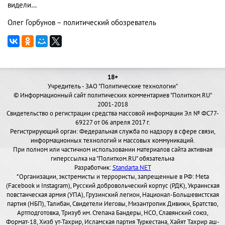
видели…
Олег Горбунов – политический обозреватель
18+
Учредитель - ЗАО "Политические технологии"
© Информационный сайт политических комментариев "Политком.RU"
2001-2018
Свидетельство о регистрации средства массовой информации Эл № ФС77-
69227 от 06 апреля 2017 г.
Регистрирующий орган: Федеральная служба по надзору в сфере связи,
информационных технологий и массовых коммуникаций.
При полном или частичном использовании материалов сайта активная
гиперссылка на "Политком.RU" обязательна
Разработчик:
Standarta.NET
*Организации, экстремисты и террористы, запрещенные в РФ: Meta
(Facebook и Instagram), Русский добровольческий корпус (РДК), Украинская
повстанческая армия (УПА), Грузинский легион, Национал-Большевистская
партия (НБП), Талибан, Свидетели Иеговы, Мизантропик Дивижн, Братство,
Артподготовка, Тризуб им. Степана Бандеры, НСО, Славянский союз,
Формат-18, Хизб ут-Тахрир, Исламская партия Туркестана, Хайят Тахрир аш-