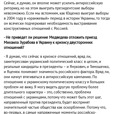
Сейчас, я думаю, он вполне может усилить антироссийскую
риторику, но на этом выиграть президентские выборы
невозможно. Если мы вспомним, как Ющенко выиграл выборы
в 2004 году в «оранжевый» период в истории Украины, то тогда
он всячески подчеркивал необходимость выстраивания
конструктивных отношений с Россией.
- Не приведет ли решение Медведева отложить приезд
Михаила Зурабова в Украину к кризису двусторонних
отношений?
- Я думаю, что сейчас в кризисе отношений, вряд ли,
заинтересован украинский политический класс в целом, и
реальные кандидаты в президенты – и Янукович, и Тимошенко,
и Яценюк понимают значимость российского фактора. Вряд ли,
они начнут втягиваться в антироссийскую кампанию. По
отношению к украинскому политическому классу я больших
проблем не вижу. Я могу видеть другую проблему более
длительного характера – это, собственно, проблема
отношений с украинцами, потому что может быть этот шаг,
направленный против президента, будет воспринят
значительной частью общества как оскорбление. Потому что,
во-первых, в самые напряженные моменты российско-