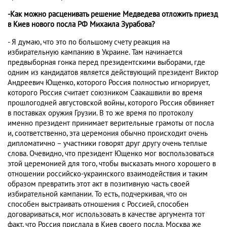
-Как можно расценивать решение Медведева отложить приезд
в Киев нового посла РФ Михаила Зурабова?
- Я думаю, что это по большому счету реакция на
избирательную кампанию в Украине. Там начинается
предвыборная гонка перед президентскими выборами, где
одним из кандидатов является действующий президент Виктор
Андреевич Ющенко, которого Россия полностью игнорирует,
которого Россия считает союзником Саакашвили во время
прошлогодней августовской войны, которого Россия обвиняет
в поставках оружия Грузии. В то же время по протоколу
именно президент принимает верительные грамоты от посла
и, соответственно, эта церемония обычно происходит очень
дипломатично – участники говорят друг другу очень теплые
слова. Очевидно, что президент Ющенко мог воспользоваться
этой церемонией для того, чтобы высказать много хорошего в
отношении российско-украинского взаимодействия и таким
образом превратить этот акт в позитивную часть своей
избирательной кампании. То есть, подчеркивая, что он
способен выстраивать отношения с Россией, способен
договариваться, мог использовать в качестве аргумента тот
факт, что Россия прислала в Киев своего посла. Москва же