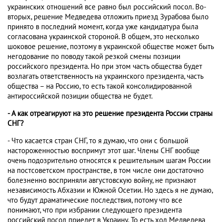
украинских отношений все равно был российский посол. Во-
вторых, решение Медведева отложить приезд Зурабова было
принято в последний момент, когда уже кандидатура была
согласована украинской стороной. В общем, это несколько
шоковое решение, поэтому в украинской обществе может быть
негодование по поводу такой резкой смены позиции
российского президента. Но при этом часть общества будет
возлагать ответственность на украинского президента, часть
общества – на Россию, то есть такой консолидированной
антироссийской позиции общества не будет.
- А как отреагируют на это решение президента России страны
СНГ?
- Что касается стран СНГ, то я думаю, что они с большой
настороженностью воспримут этот шаг. Члены СНГ вообще
очень подозрительно относятся к решительным шагам России
на постсоветском пространстве, в том числе они достаточно
болезненно восприняли августовскую войну, не признают
независимость Абхазии и Южной Осетии. Но здесь я не думаю,
что будут драматические последствия, потому что все
понимают, что при избрании следующего президента
российский посол приедет в Украину. То есть ход Медведева