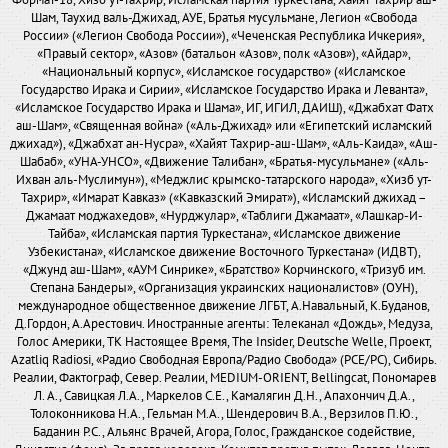
Формат-18, Хизб ут-Тахрир, Исламская партия Туркестана, Хайят Тахрир аш-
Шам, Таухид валь-Джихад, АУЕ, Братья мусульмане, Легион «Свобода
России» («Легион Свобода России»), «Чеченская Республика Ичкерия»,
«Правый сектор», «Азов» (батальон «Азов», полк «Азов»), «Айдар»,
«Национальный корпус», «Исламское государство» («Исламское
Государство Ирака и Сирии», «Исламское Государство Ирака и Леванта»,
«Исламское Государство Ирака и Шама», ИГ, ИГИЛ, ДАИШ), «Джабхат Фатх
аш-Шам», «Священная война» («Аль-Джихад» или «Египетский исламский
джихад»), «Джабхат ан-Нусра», «Хайят Тахрир-аш-Шам», «Аль-Каида», «Аш-
Шабаб», «УНА-УНСО», «Движение Талибан», «Братья-мусульмане» («Аль-
Ихван аль-Муслимун»), «Меджлис крымско-татарского народа», «Хизб ут-
Тахрир», «Имарат Кавказ» («Кавказский Эмират»), «Исламский джихад –
Джамаат моджахедов», «Нурджулар», «Таблиги Джамаат», «Лашкар-И-
Тайба», «Исламская партия Туркестана», «Исламское движение
Узбекистана», «Исламское движение Восточного Туркестана» (ИДВТ),
«Джунд аш-Шам», «АУМ Синрике», «Братство» Корчинского, «Тризуб им.
Степана Бандеры», «Организация украинских националистов» (ОУН),
международное общественное движение ЛГБТ, А.Навальный, К.Буданов,
Д.Гордон, А.Арестович. Иностранные агенты: Телеканал «Дождь», Медуза,
Голос Америки, ТК Настоящее Время, The Insider, Deutsche Welle, Проект,
Azatliq Radiosi, «Радио Свободная Европа/Радио Свобода» (PCE/PC), Сибирь.
Реалии, Фактограф, Север. Реалии, MEDIUM-ORIENT, Bellingcat, Пономарев
Л. А., Савицкая Л.А., Маркелов С.Е., Камалягин Д.Н., Апахончич Д.А.,
Толоконникова Н.А., Гельман М.А., Шендерович В.А., Верзилов П.Ю.,
Баданин Р.С., Альянс Врачей, Агора, Голос, Гражданское содействие,