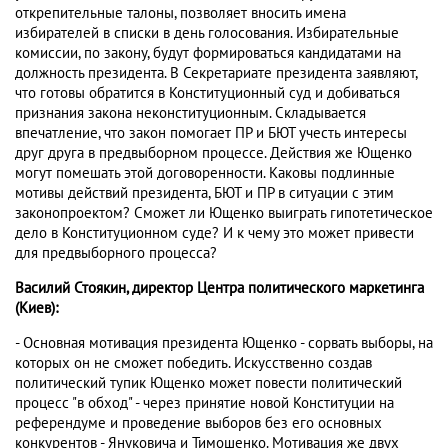
открепительные талоны, позволяет вносить имена
избирателей в списки в день голосования. Избирательные
комиссии, по закону, будут формироваться кандидатами на
должность президента. В Секретариате президента заявляют,
что готовы обратится в Конституционный суд и добиваться
признания закона неконституционным. Складывается
впечатление, что закон помогает ПР и БЮТ учесть интересы
друг друга в предвыборном процессе. Действия же Ющенко
могут помешать этой договоренности. Каковы подлинные
мотивы действий президента, БЮТ и ПР в ситуации с этим
законопроектом? Сможет ли Ющенко выиграть гипотетическое
дело в Конституционном суде? И к чему это может привести
для предвыборного процесса?
Василий Стоякин, директор Центра политического маркетинга
(Киев):
- Основная мотивация президента Ющенко - сорвать выборы, на
которых он не сможет победить. Искусственно создав
политический тупик Ющенко может повести политический
процесс "в обход" - через принятие новой Конституции на
референдуме и проведение выборов без его основных
конкурентов - Януковича и Тимошенко. Мотивация же двух