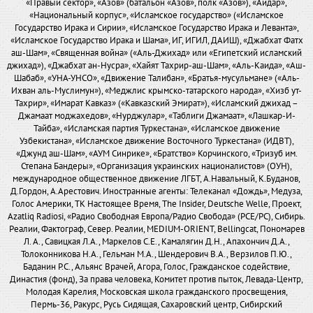
«Правый сектор», «Азов» (батальон «Азов», полк «Азов»), «Айдар»,
«Национальный корпус», «Исламское государство» («Исламское
Государство Ирака и Сирии», «Исламское Государство Ирака и Леванта»,
«Исламское Государство Ирака и Шама», ИГ, ИГИЛ, ДАИШ), «Джабхат Фатх
аш-Шам», «Священная война» («Аль-Джихад» или «Египетский исламский
джихад»), «Джабхат ан-Нусра», «Хайят Тахрир-аш-Шам», «Аль-Каида», «Аш-
Шабаб», «УНА-УНСО», «Движение Талибан», «Братья-мусульмане» («Аль-
Ихван аль-Муслимун»), «Меджлис крымско-татарского народа», «Хизб ут-
Тахрир», «Имарат Кавказ» («Кавказский Эмират»), «Исламский джихад –
Джамаат моджахедов», «Нурджулар», «Таблиги Джамаат», «Лашкар-И-
Тайба», «Исламская партия Туркестана», «Исламское движение
Узбекистана», «Исламское движение Восточного Туркестана» (ИДВТ),
«Джунд аш-Шам», «АУМ Синрике», «Братство» Корчинского, «Тризуб им.
Степана Бандеры», «Организация украинских националистов» (ОУН),
международное общественное движение ЛГБТ, А.Навальный, К.Буданов,
Д.Гордон, А.Арестович. Иностранные агенты: Телеканал «Дождь», Медуза,
Голос Америки, ТК Настоящее Время, The Insider, Deutsche Welle, Проект,
Azatliq Radiosi, «Радио Свободная Европа/Радио Свобода» (PCE/PC), Сибирь.
Реалии, Фактограф, Север. Реалии, MEDIUM-ORIENT, Bellingcat, Пономарев
Л. А., Савицкая Л.А., Маркелов С.Е., Камалягин Д.Н., Апахончич Д.А.,
Толоконникова Н.А., Гельман М.А., Шендерович В.А., Верзилов П.Ю.,
Баданин Р.С., Альянс Врачей, Агора, Голос, Гражданское содействие,
Династия (фонд), За права человека, Комитет против пыток, Левада-Центр,
Молодая Карелия, Московская школа гражданского просвещения,
Пермь-36, Ракурс, Русь Сидящая, Сахаровский центр, Сибирский