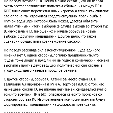
По поводу мотивов В. Ющенко можно сказать, что он всегда
оказываетсопротивление попыткам сближения между ПР и
БЮТ, лишающих перспектив иных игроков, а также, как считают
его оппоненты, стремится создать ситуацию "ловли рыбы в
мутной воды", при которой, быть может, удастся объявить
нелегитимными итоги выборов (в случае выхода во второй тур
В. Януковича и Ю. Тимошенко) и начать борьбу за новые
выборы с другими кандидатами. Другое дело, что такой
сценарий осуществить крайне-крайне сложно.
По поводу расклада сил в Конституционном Суде единого
мнения нет. С одной стороны, логично предположить, что
"судьи тоже люди" и вряд ли им выгодно в критический момент
выступать против двух ведущих политических сил страны в
угоду уходящего навеки в прошлое режима.
С другой стороны, борьба С. Станик за место судьи КС и
заявления А.Лавриновича (ПР) и А. Портнова (БЮТ) о том, что
нынешний состав КС не вполне легитимен, свидетельствует о
том, что все-таки ПР и БЮТ опасаются каких-то происков со
стороны состава КС.Избирательные комиссии все-таки будут
формироваться кандидатами на должность президента.