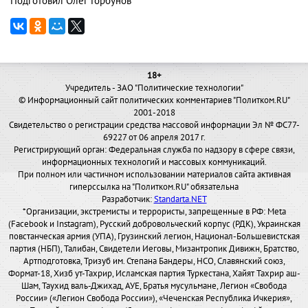
Подготовил Олег Горбунов
18+
Учредитель - ЗАО "Политические технологии"
© Информационный сайт политических комментариев "Политком.RU"
2001-2018
Свидетельство о регистрации средства массовой информации Эл № ФС77-
69227 от 06 апреля 2017 г.
Регистрирующий орган: Федеральная служба по надзору в сфере связи,
информационных технологий и массовых коммуникаций.
При полном или частичном использовании материалов сайта активная
гиперссылка на "Политком.RU" обязательна
Разработчик:
Standarta.NET
*Организации, экстремисты и террористы, запрещенные в РФ: Meta
(Facebook и Instagram), Русский добровольческий корпус (РДК), Украинская
повстанческая армия (УПА), Грузинский легион, Национал-Большевистская
партия (НБП), Талибан, Свидетели Иеговы, Мизантропик Дивижн, Братство,
Артподготовка, Тризуб им. Степана Бандеры, НСО, Славянский союз,
Формат-18, Хизб ут-Тахрир, Исламская партия Туркестана, Хайят Тахрир аш-
Шам, Таухид валь-Джихад, АУЕ, Братья мусульмане, Легион «Свобода
России» («Легион Свобода России»), «Чеченская Республика Ичкерия»,