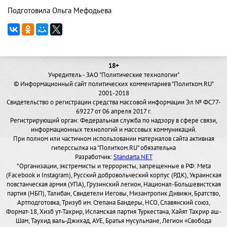
Подготовила Ольга Мефодьева
18+
Учредитель - ЗАО "Политические технологии"
© Информационный сайт политических комментариев "Политком.RU"
2001-2018
Свидетельство о регистрации средства массовой информации Эл № ФС77-
69227 от 06 апреля 2017 г.
Регистрирующий орган: Федеральная служба по надзору в сфере связи,
информационных технологий и массовых коммуникаций.
При полном или частичном использовании материалов сайта активная
гиперссылка на "Политком.RU" обязательна
Разработчик:
Standarta.NET
*Организации, экстремисты и террористы, запрещенные в РФ: Meta
(Facebook и Instagram), Русский добровольческий корпус (РДК), Украинская
повстанческая армия (УПА), Грузинский легион, Национал-Большевистская
партия (НБП), Талибан, Свидетели Иеговы, Мизантропик Дивижн, Братство,
Артподготовка, Тризуб им. Степана Бандеры, НСО, Славянский союз,
Формат-18, Хизб ут-Тахрир, Исламская партия Туркестана, Хайят Тахрир аш-
Шам, Таухид валь-Джихад, АУЕ, Братья мусульмане, Легион «Свобода