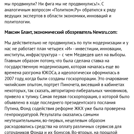
мы продвинули? Ни фига мы не продвинулись!». С
аналогичным вопросом «Политком.Ру» обратился к ряду
ведущих экспертов в области экономики, инноваций и
политологии.
Максим Блант, экономический обозреватель Newsru.com:
Мы действительно не продвинулись по пути модернизации и у
нас не работает план четырех «И» - инвестиции, инновации,
институты, инфраструктура – с чем Медведев шел на выборы.
Главным образом потому, что была сделана ставка на
государственную модернизацию, которая началась еще во
времена разгрома ЮКОСа, а идеологически оформилась в
2007 году, когда были созданы госкорпорации. Это очарование
чилийским опытом, портрет Пиночета, висевший в кабинетах
некоторых, так сказать, авторитарно-либеральных чиновников,
привело к тупику. Самая первая госкорпорация, о которой было
объявлено в ходе последнего президентского послания
Путина, Фонд содействия реформе ЖКХ уже была проверена
генпрокуратурой. Результаты оказались самыми
неутешительными, во-первых, нецелевым образом
расходовались средства на оплату различных сервисов для
сотрудников Фонда и их бонусов. Во-вторых, на прошлой