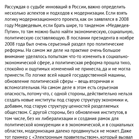
Рассуждая о судьбе инноваций в России, важно определить
несколько аспектов и подходов к модернизации. Если взять
логику модернизационного проекта, как он заявлялся в 2008
году Медведевым, если брать шире, то тандемом «Медведев-
Путин», то там можно было найти экономическую, социальную,
политическую составляющую. В послании президента в ноябре
2008 года был очень серьезный раздел про политические
реформы. На самом же деле на практике очень большое
внимание уделялось попыткам что-то изменить в социально-
экономической сфере, а политическая реформа прошла тихо,
спокойно и ощутимых изменений не принесла, да и не могла
принести. По логике всей нашей государственной машины,
обновление политической сферы – вещь вторичная и
вспомогательная. На самом деле в этом есть серьезная
опасность, потому что, с одной стороны, действительно нельзя
создать новые институты под старую структуру экономики и,
добавим, под старую структуру ценностей разделяемых
обществом. С другой стороны, без обновления институтов, в
том числе, без их либерализации и создания рамок для
политической конкуренции и в экономической, и в социальных
областях, модернизация далеко продвинуться не может. Даже
тот пример с «Электронным правительством», который вызвал