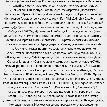
России» («Легион Свобода России»), «Чеченская Республика Ичкерия»,
«Правый сектор», «Азов» (батальон «Азов», полк «Азов»), «Айдар»,
«Национальный корпус», «Исламское государство» («Исламское
Государство Ирака и Сирии», «Исламское Государство Ирака и Леванта»,
«Исламское Государство Ирака и Шама», ИГ, ИГИЛ, ДАИШ), «Джабхат Фатх
аш-Шам», «Священная война» («Аль-Джихад» или «Египетский исламский
джихад»), «Джабхат ан-Нусра», «Хайят Тахрир-аш-Шам», «Аль-Каида», «Аш-
Шабаб», «УНА-УНСО», «Движение Талибан», «Братья-мусульмане» («Аль-
Ихван аль-Муслимун»), «Меджлис крымско-татарского народа», «Хизб ут-
Тахрир», «Имарат Кавказ» («Кавказский Эмират»), «Исламский джихад –
Джамаат моджахедов», «Нурджулар», «Таблиги Джамаат», «Лашкар-И-
Тайба», «Исламская партия Туркестана», «Исламское движение
Узбекистана», «Исламское движение Восточного Туркестана» (ИДВТ),
«Джунд аш-Шам», «АУМ Синрике», «Братство» Корчинского, «Тризуб им.
Степана Бандеры», «Организация украинских националистов» (ОУН),
международное общественное движение ЛГБТ, А.Навальный, К.Буданов,
Д.Гордон, А.Арестович. Иностранные агенты: Телеканал «Дождь», Медуза,
Голос Америки, ТК Настоящее Время, The Insider, Deutsche Welle, Проект,
Azatliq Radiosi, «Радио Свободная Европа/Радио Свобода» (PCE/PC), Сибирь.
Реалии, Фактограф, Север. Реалии, MEDIUM-ORIENT, Bellingcat, Пономарев
Л. А., Савицкая Л.А., Маркелов С.Е., Камалягин Д.Н., Апахончич Д.А.,
Толоконникова Н.А., Гельман М.А., Шендерович В.А., Верзилов П.Ю.,
Баданин Р.С., Альянс Врачей, Агора, Голос, Гражданское содействие,
Династия (фонд), За права человека, Комитет против пыток, Левада-Центр,
Молодая Карелия, Московская школа гражданского просвещения,