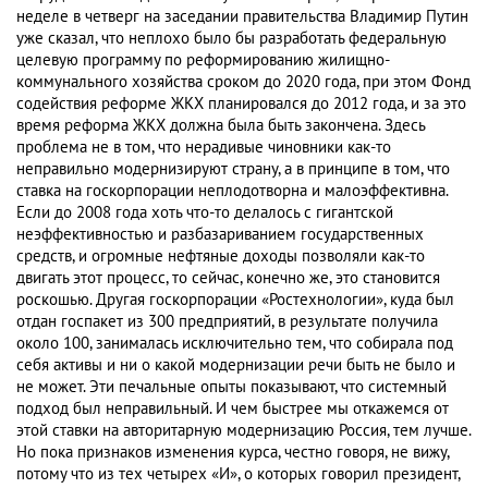
неделе в четверг на заседании правительства Владимир Путин
уже сказал, что неплохо было бы разработать федеральную
целевую программу по реформированию жилищно-
коммунального хозяйства сроком до 2020 года, при этом Фонд
содействия реформе ЖКХ планировался до 2012 года, и за это
время реформа ЖКХ должна была быть закончена. Здесь
проблема не в том, что нерадивые чиновники как-то
неправильно модернизируют страну, а в принципе в том, что
ставка на госкорпорации неплодотворна и малоэффективна.
Если до 2008 года хоть что-то делалось с гигантской
неэффективностью и разбазариванием государственных
средств, и огромные нефтяные доходы позволяли как-то
двигать этот процесс, то сейчас, конечно же, это становится
роскошью. Другая госкорпорации «Ростехнологии», куда был
отдан госпакет из 300 предприятий, в результате получила
около 100, занималась исключительно тем, что собирала под
себя активы и ни о какой модернизации речи быть не было и
не может. Эти печальные опыты показывают, что системный
подход был неправильный. И чем быстрее мы откажемся от
этой ставки на авторитарную модернизацию Россия, тем лучше.
Но пока признаков изменения курса, честно говоря, не вижу,
потому что из тех четырех «И», о которых говорил президент,